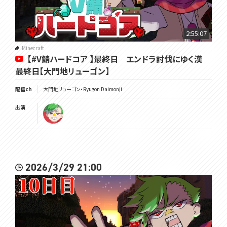
2:55:07
Minecraft
【#V鯖ハードコア 】最終日 エンドラ討伐にゆく漢
最終日【大門地リューゴン】
配信ch
大門地リューゴン・Ryugon Daimonji
出演
2026/3/29 21:00