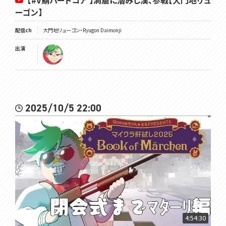
【#V鯖ハードコア 】洞窟に潜みし漢、参戦【大門地リュ
ーゴン】
配信ch
大門地リューゴン・Ryugon Daimonji
出演
2025/10/5 22:00
4:54:30