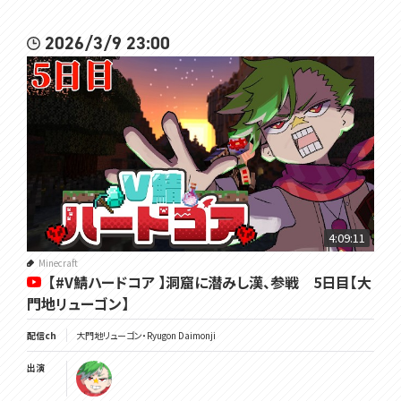
2026/3/9 23:00
4:09:11
Minecraft
【#V鯖ハードコア 】洞窟に潜みし漢、参戦 5日目【大
門地リューゴン】
配信ch
大門地リューゴン・Ryugon Daimonji
出演