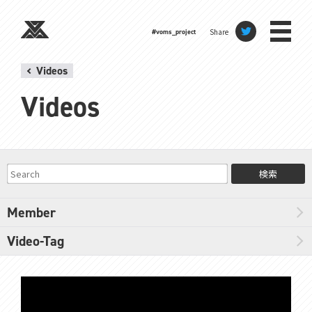
Share
#voms_project
Videos
Videos
検索
Member
Video-Tag