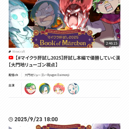
2:46:15
Minecraft
【#マイクラ肝試し2025】肝試し本編で優勝していく漢
【大門地リューゴン視点】
配信ch
大門地リューゴン・Ryugon Daimonji
出演
2025/9/23 18:00