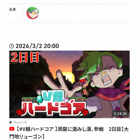
出演
2026/3/2 20:00
5:24:26
Minecraft
【#V鯖ハードコア 】洞窟に潜みし漢、参戦 2日目【大
門地リューゴン】