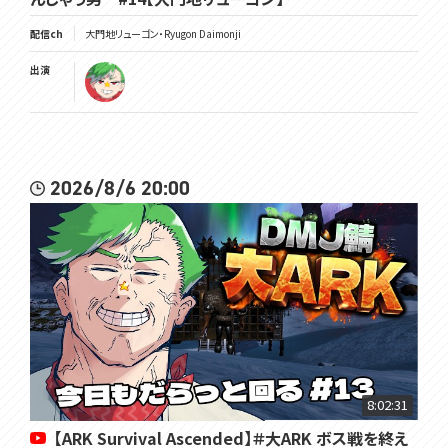
配信ch
大門地リューゴン・Ryugon Daimonji
出演
2026/8/6 20:00
8:02:31
【ARK Survival Ascended】＃大ARK ボス戦を終え