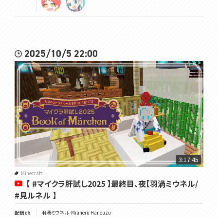
2025/10/5 22:00
3:17:45
Minecraft
【 #マイクラ肝試し2025 】最終目、夜【羽渦ミウネル/
#見ルネル 】
配信ch
羽渦ミウネル -Miuneru Haneuzu-