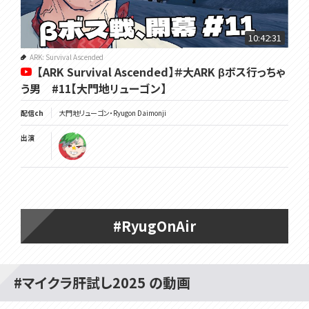
10:42:31
ARK: Survival Ascended
【ARK Survival Ascended】＃大ARK βボス行っちゃ
う男 #11【大門地リューゴン】
配信ch
大門地リューゴン・Ryugon Daimonji
出演
#RyugOnAir
#マイクラ肝試し2025 の動画