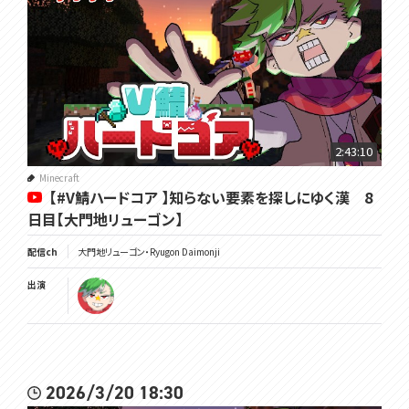
2:43:10
Minecraft
【#V鯖ハードコア 】知らない要素を探しにゆく漢 8
日目【大門地リューゴン】
配信ch
大門地リューゴン・Ryugon Daimonji
出演
2026/3/20 18:30