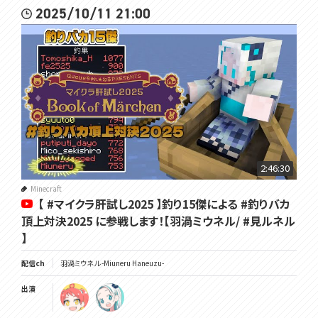
2025/10/11 21:00
2:46:30
Minecraft
【 #マイクラ肝試し2025 】釣り15傑による #釣りバカ
頂上対決2025 に参戦します！【羽渦ミウネル/ #見ルネル
】
配信ch
羽渦ミウネル -Miuneru Haneuzu-
出演