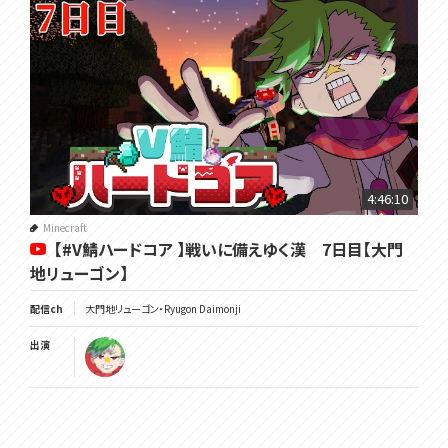
4:46:10
Minecraft
【#V鯖ハードコア 】戦いに備えゆく漢 7日目【大門
地リューゴン】
配信ch
大門地リューゴン・Ryugon Daimonji
出演