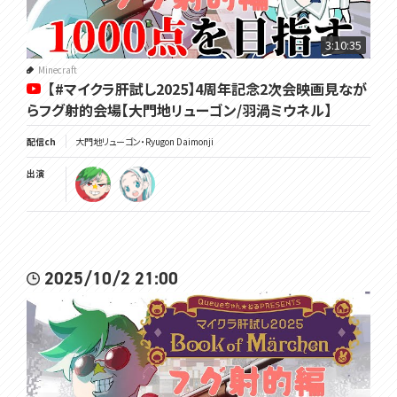
3:10:35
Minecraft
【#マイクラ肝試し2025】4周年記念2次会映画見なが
らフグ射的会場【大門地リューゴン/羽渦ミウネル】
配信ch
大門地リューゴン・Ryugon Daimonji
出演
2025/10/2 21:00