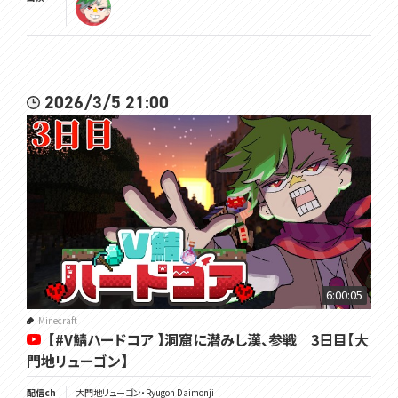
2026/3/5 21:00
6:00:05
Minecraft
【#V鯖ハードコア 】洞窟に潜みし漢、参戦 3日目【大
門地リューゴン】
配信ch
大門地リューゴン・Ryugon Daimonji