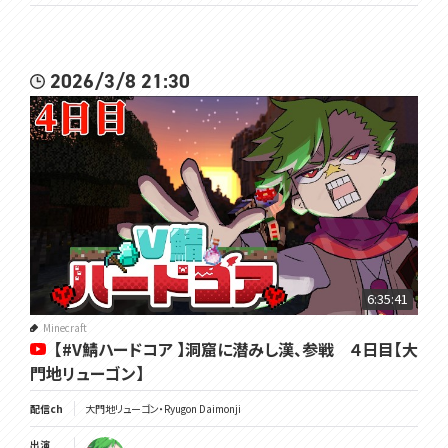
2026/3/8 21:30
6:35:41
Minecraft
【#V鯖ハードコア 】洞窟に潜みし漢、参戦 ４日目【大
門地リューゴン】
配信ch
大門地リューゴン・Ryugon Daimonji
出演