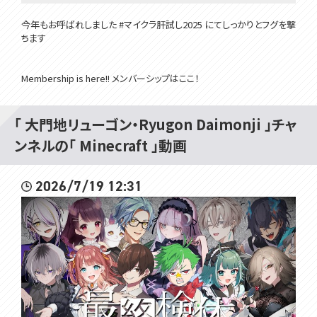
今年もお呼ばれしました #マイクラ肝試し2025 にてしっかりとフグを撃
ちます
Membership is here!! メンバーシップはここ！
https://www.youtube.com/channel/UCivDgaCAh7WPBoKA24WNw
JQ/join
「 大門地リューゴン・Ryugon Daimonji 」チャ
ンネルの「 Minecraft 」動画
所属：#VOMSProject
2026/7/19 12:31
チャンネル：https://www.youtube.com/channel/UCdMp...
Twitter：
/ voms_project
HP：https://voms.net/