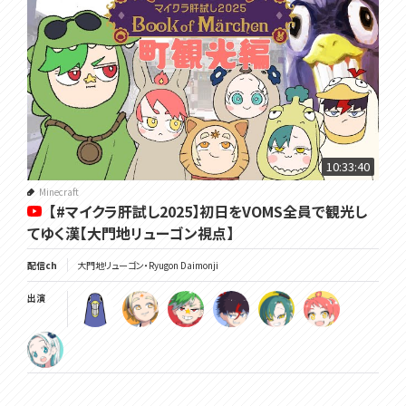
10:33:40
Minecraft
【#マイクラ肝試し2025】初日をVOMS全員で観光し
てゆく漢【大門地リューゴン視点】
配信ch
大門地リューゴン・Ryugon Daimonji
出演