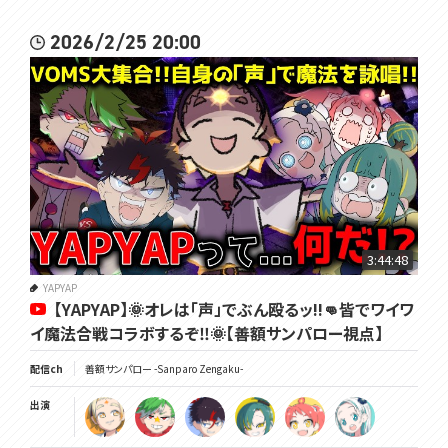
2026/2/25 20:00
3:44:48
YAPYAP
【YAPYAP】🌞オレは「声」でぶん殴るッ!!👊皆でワイワ
イ魔法合戦コラボするぞ‼🌞【善額サンパロー視点】
配信ch
善額サンパロー -Sanparo Zengaku-
出演