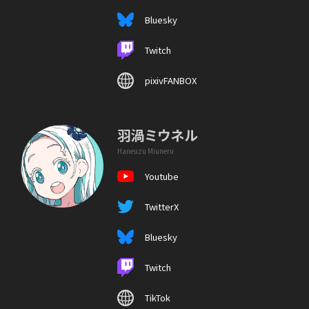
Bluesky
Twitch
pixivFANBOX
羽渦ミウネル
Haneuzu Miuneru
Youtube
TwitterX
Bluesky
Twitch
TikTok