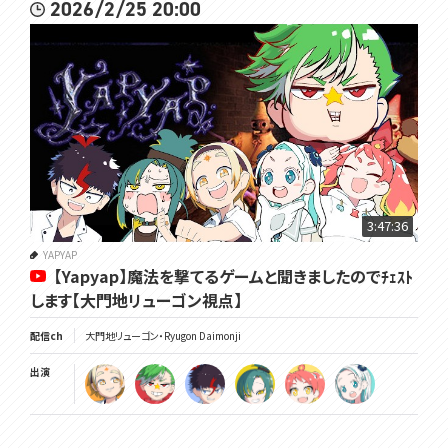
2026/2/25 20:00
3:47:36
YAPYAP
【Yapyap】魔法を撃てるゲームと聞きましたのでﾁｪｽﾄ
します【大門地リューゴン視点】
配信ch
大門地リューゴン・Ryugon Daimonji
出演