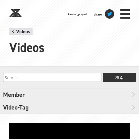
Share
#voms_project
Videos
Videos
検索
Member
Video-Tag