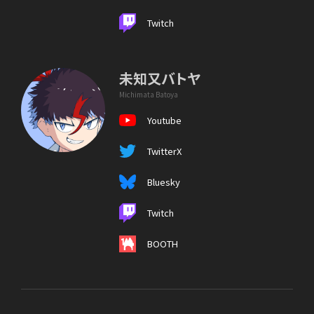
Twitch
未知又バトヤ
Michimata Batoya
Youtube
TwitterX
Bluesky
Twitch
BOOTH