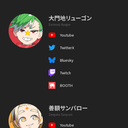
大門地リューゴン
Daimonji Ryugon
Youtube
TwitterX
Bluesky
Twitch
BOOTH
善額サンパロー
Zengaku Sanparo
Youtube