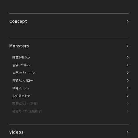
Concept
Monsters
緋笠トモシカ
羽渦ミウネル
大門地リューゴン
善額サンパロー
植峰ノルジュ
未知又バトヤ
天野ピカミィ（卒業）
磁富モノエ（活動終了）
Videos