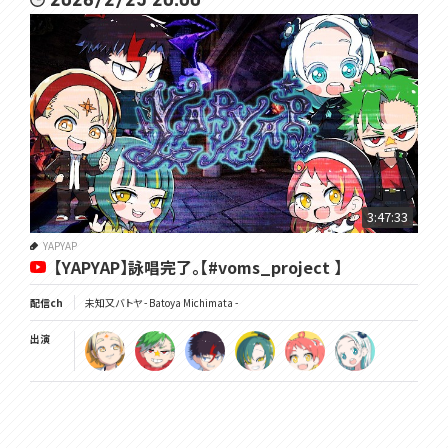
3:47:33
YAPYAP
【YAPYAP】詠唱完了。【#voms_project 】
配信ch
未知又バトヤ - Batoya Michimata -
出演