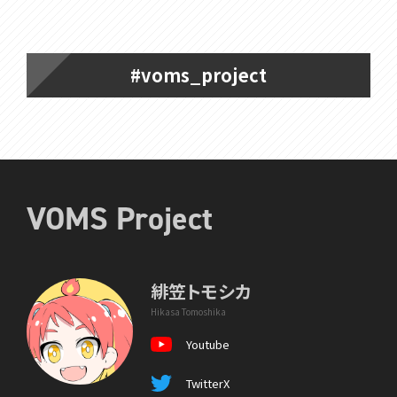
#voms_project
VOMS Project
緋笠トモシカ
Hikasa Tomoshika
Youtube
TwitterX