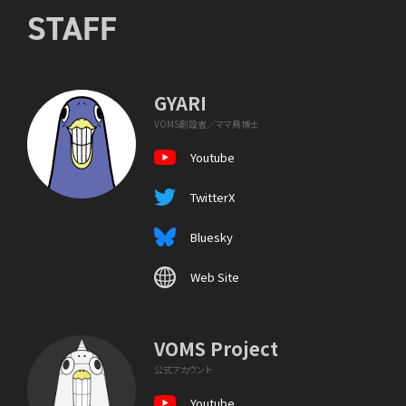
STAFF
GYARI
VOMS創設者／ママ鳥博士
Youtube
TwitterX
Bluesky
Web Site
VOMS Project
公式アカウント
Youtube