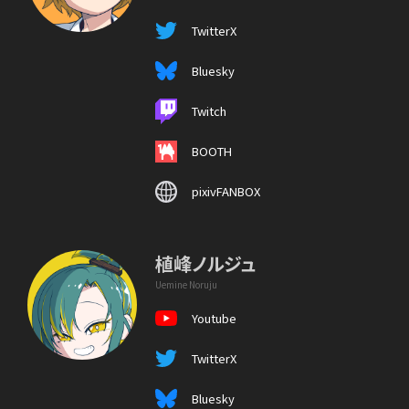
TwitterX
Bluesky
Twitch
BOOTH
pixivFANBOX
植峰ノルジュ
Uemine Noruju
Youtube
TwitterX
Bluesky