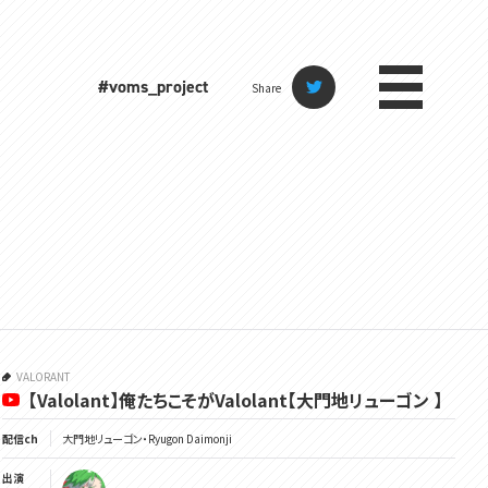
#voms_project
Share
VALORANT
【Valolant】俺たちこそがValolant【大門地リューゴン 】
配信ch
大門地リューゴン・Ryugon Daimonji
出演