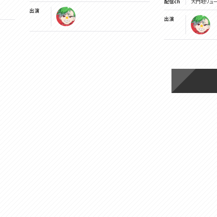
配信ch
大門地リューゴン
出演
出演