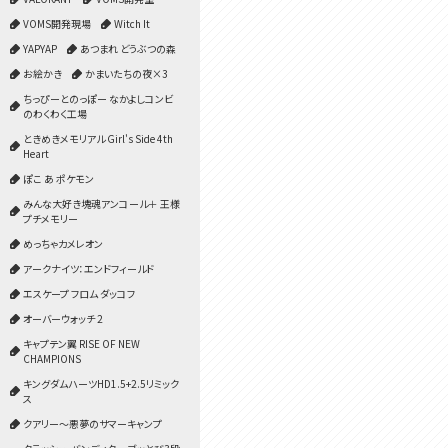
VOMS開発現場
Witch It
YAPYAP
あつまれ どうぶつの森
お絵かき
かまいたちの夜×3
ちっぴーとのっぽー なかよしコンビ
のわくわく工場
ときめきメモリアル Girl's Side 4th
Heart
ぽこ あ ポケモン
みんな大好き塊魂アンコール＋ 王様
プチメモリー
めっちゃカメレオン
アークナイツ：エンドフィールド
エスケープ フロム ダッコフ
オーバーウォッチ 2
キャプテン翼 RISE OF NEW
CHAMPIONS
キングダムハーツHD1.5+2.5リミック
ス
クアリー～悪夢のサマーキャンプ