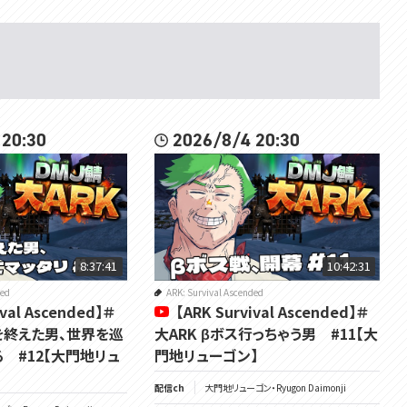
 20:30
2026/8/4 20:30
8:37:41
10:42:31
ded
ARK: Survival Ascended
ival Ascended】＃
【ARK Survival Ascended】＃
を終えた男、世界を巡
大ARK βボス行っちゃう男 #11【大
 #12【大門地リュ
門地リューゴン】
配信ch
大門地リューゴン・Ryugon Daimonji