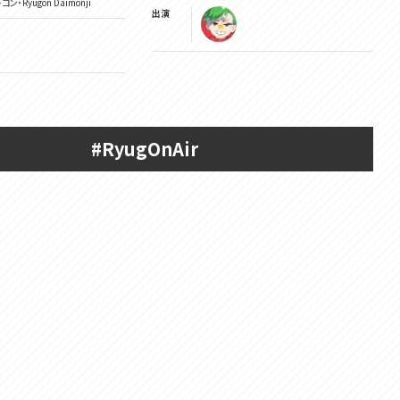
・Ryugon Daimonji
出演
#RyugOnAir