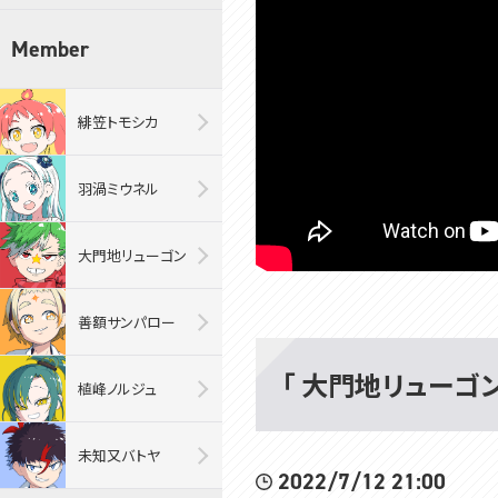
Member
緋笠トモシカ
羽渦ミウネル
大門地リューゴン
善額サンパロー
「 大門地リューゴン・R
植峰ノルジュ
未知又バトヤ
2022/7/12 21:00