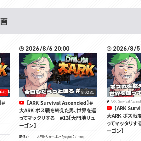
動画
2026/8/6 20:00
2026/8/5
中！
8:02:31
】＃
【ARK Survival Ascended】＃
ARK: Survival Ascen
【ARK Surv
男
大ARK ボス戦を終えた男、世界を巡
大ARK ボス戦
ってマッタリする #13【大門地リュ
ってマッタリする
ーゴン】
ーゴン】
配信ch
大門地リューゴン・Ryugon Daimonji