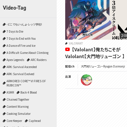
Video-Tag
-どこでもいっしょ- レッツ学校!
7 Days to Die
2:0
7 Days to End with You
VALORANT
A Dance of Fire and Ice
【Valolant】俺たちこそが
A Difficult Game About Climbing
Valolant【大門地リューゴン 】
Apex Legends
ARC Raiders
配信ch
大門地リューゴン・Ryugon Daimonji
ARK: Survival Ascended
ARK: Survival Evolved
出演
ARMORED CORE™ VI FIRES OF
RUBICON™
ASMR
Back 4 Blood
Chained Together
Content Warning
Cooking Simulator
Core Keeper
Cuphead