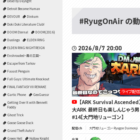
Dead by Daylight
Detroit Become Human
DEVOUR
Dinkum
#RyugOnAir の
Doki Doki Literature Club!
DOOM Eternal
DOOM(2016)
Duolingo
ELDEN RING
2026/8/7 20:00
ELDEN RING NIGHTREIGN
Enshrouded~霧の王国~
Escape from Tarkov
Faaast Penguin
Fall Guys: Ultimate Knockout
FINAL FANTASY VII REMAKE
ライブ配信
Gartic Phone
GeoGuessr
【ARK Survival Ascended
Getting Over It with Bennett
Foddy
大ARK 最終日も楽しんじゃう
Ghost Trick
#14【大門地リューゴン】
Goose Goose Duck
配信ch
大門地リューゴン・Ryugon Daimonji
Grand Theft Auto V
Green Hell
Hollow Knight
出演