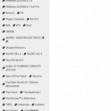
Pokémon LEGENDS Z-A
Pokémon LEGENDS アルセウス
Portal 2
PR
Project Zomboid
R.E.P.O.
Raft
RTA
Rust
SANABI
SEKIRO: SHADOWS DIE TWICE | 隻
狼
Shape of Dreams
SILENT HILL 2
SILENT HILL f
Slay the Spire 2
SONG OF HORROR COMPLETE
EDITION
Sons Of The Forest
Terraria
The Elder Scrolls IV: Oblivion
Remastered
The Forest
The Headliners
The Witcher® 3: Wild Hunt
TRPG
Undertale
Valheim
VALORANT
VOMS開発室