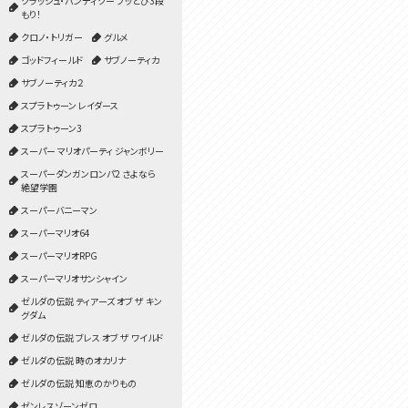
クラッシュ・バンディクー ブッとび3段
もり！
クロノ・トリガー
グルメ
ゴッドフィールド
サブノーティカ
サブノーティカ２
スプラトゥーン レイダース
スプラトゥーン3
スーパー マリオパーティ ジャンボリー
スーパーダンガンロンパ2 さよなら
絶望学園
スーパーバニーマン
スーパーマリオ64
スーパーマリオRPG
スーパーマリオサンシャイン
ゼルダの伝説 ティアーズ オブ ザ キン
グダム
ゼルダの伝説 ブレス オブ ザ ワイルド
ゼルダの伝説 時のオカリナ
ゼルダの伝説 知恵のかりもの
ゼンレスゾーンゼロ