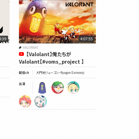
8:39
4:07:55
VALORANT
【Valolant】俺たちが
Valolant【#voms_project 】
配信ch
大門地リューゴン・Ryugon Daimonji
出演