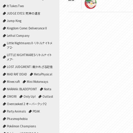
It Takes Two
JUDGE EYES：死神の遺言
Jump King
Kingdom Come: Deliverance II
Lethal Company
Little Nightmares II -リトルナイトメ
ア２-
LITTLE NIGHTMARES-リトルナイト
メア-
LOST JUDGMENT：裁かれざる記憶
MAD RAT DEAD
MetaPhysical
Minecraft
Mini Motorways
NARAKA: BLADEPOINT
Noita
OMORI
Only Up!
Outlast
Overcooked 2 オーバークック2
Party Animals
PEAK
Phasmophobia
Pokémon Champions