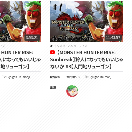
3:53:21
11:43:57
イズ
モンスターハンターライズ
 HUNTER RISE:
【MONSTER HUNTER RISE:
】狩人になってもいいじゃ
Sunbreak】狩人になってもいいじゃ
門地リューゴン】
ないか #3【大門地リューゴン】
・Ryugon Daimonji
配信ch
大門地リューゴン・Ryugon Daimonji
出演