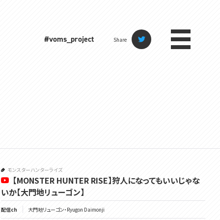
#voms_project
Share
モンスターハンターライズ
【MONSTER HUNTER RISE】狩人になってもいいじゃな
いか【大門地リューゴン】
配信ch
大門地リューゴン・Ryugon Daimonji