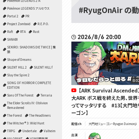
Pokémon LEGENDS Z-A
#RyugOnAir の
Pokémon LEGENDS アルセウス
Portal 2
PR
Project Zomboid
R.E.P.O.
Raft
RTA
Rust
2026/8/6 20:00
SANABI
SEKIRO: SHADOWS DIE TWICE | 隻
狼
Shape of Dreams
SILENT HILL 2
SILENT HILL f
Slay the Spire 2
8:0
SONG OF HORROR COMPLETE
EDITION
【ARK Survival Ascended
Sons Of The Forest
Terraria
大ARK ボス戦を終えた男、世界
The Elder Scrolls IV: Oblivion
ってマッタリする #13【大門地
Remastered
ーゴン】
The Forest
The Headliners
The Witcher® 3: Wild Hunt
配信ch
大門地リューゴン・Ryugon Daimonji
TRPG
Undertale
Valheim
出演
VALORANT
VOMS開発室