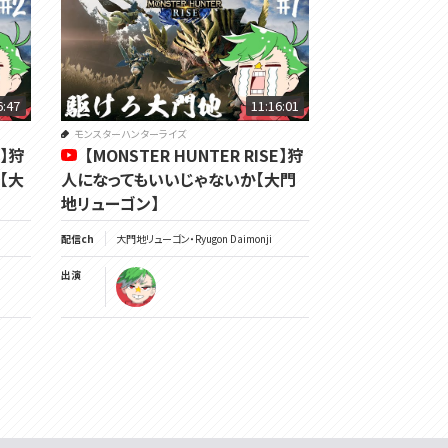
6:47
11:16:01
モンスターハンターライズ
E】狩
【MONSTER HUNTER RISE】狩
【大
人になってもいいじゃないか【大門
地リューゴン】
配信ch
大門地リューゴン・Ryugon Daimonji
出演