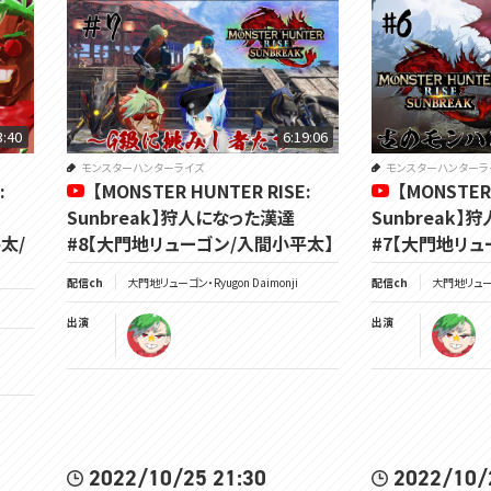
3:40
6:19:06
モンスターハンターライズ
モンスターハンターラ
:
【MONSTER HUNTER RISE:
【MONSTER
Sunbreak】狩人になった漢達
Sunbreak
太/
#8【大門地リューゴン/入間小平太】
#7【大門地リュ
配信ch
大門地リューゴン・Ryugon Daimonji
配信ch
大門地リューゴン
出演
出演
2022/10/25 21:30
2022/10/