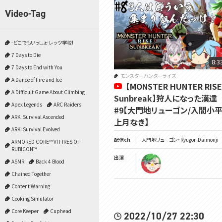
Video-Tag
-どこでもいっしょ- レッツ学校!
7 Days to Die
8:3
7 Days to End with You
モンスターハンターライズ
A Dance of Fire and Ice
【MONSTER HUNTER RISE
A Difficult Game About Climbing
Sunbreak】狩人になった漢達
Apex Legends
ARC Raiders
#9【大門地リューゴン/入間小平
ARK: Survival Ascended
上月なき】
ARK: Survival Evolved
配信ch
大門地リューゴン・Ryugon Daimonji
ARMORED CORE™ VI FIRES OF
RUBICON™
出演
ASMR
Back 4 Blood
Chained Together
Content Warning
Cooking Simulator
Core Keeper
Cuphead
2022/10/27 22:30