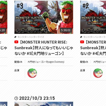
5:20
5:36:01
モンスターハンターライズ
モンスターハンターラ
:
【MONSTER HUNTER RISE:
【MONSTER
いじゃ
Sunbreak】狩人になってもいいじゃ
Sunbreak
ないか #5【大門地リューゴン】
ないか #4【大
配信ch
大門地リューゴン・Ryugon Daimonji
配信ch
大門地リューゴン
出演
出演
2022/10/3 23:15