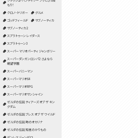
クラッシュ・バンディクー ブッとび3段
もり！
クロノ・トリガー
グルメ
ゴッドフィールド
サブノーティカ
サブノーティカ２
スプラトゥーン レイダース
スプラトゥーン3
スーパー マリオパーティ ジャンボリー
スーパーダンガンロンパ2 さよなら
絶望学園
スーパーバニーマン
スーパーマリオ64
スーパーマリオRPG
スーパーマリオサンシャイン
ゼルダの伝説 ティアーズ オブ ザ キン
グダム
ゼルダの伝説 ブレス オブ ザ ワイルド
ゼルダの伝説 時のオカリナ
ゼルダの伝説 知恵のかりもの
ゼンレスゾーンゼロ