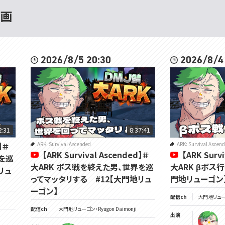
動画
2026/8/5 20:30
2026/8/4
2:31
8:37:41
】＃
ARK: Survival Ascended
ARK: Survival Ascen
【ARK Survival Ascended】＃
【ARK Surv
を巡
大ARK ボス戦を終えた男、世界を巡
大ARK βボス
リュ
ってマッタリする #12【大門地リュ
門地リューゴン
ーゴン】
配信ch
大門地リューゴン
配信ch
大門地リューゴン・Ryugon Daimonji
出演