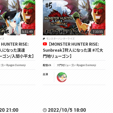
5:51:49
7:33:55
イズ
モンスターハンターライズ
 HUNTER RISE:
【MONSTER HUNTER RISE:
】狩人になった漢達
Sunbreak】狩人になった漢 #7【大
ーゴン/入間小平太】
門地リューゴン】
・Ryugon Daimonji
配信ch
大門地リューゴン・Ryugon Daimonji
出演
20 21:00
2022/10/5 18:00