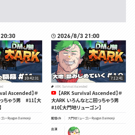
 20:30
2026/8/3 21:00
10:42:31
7:12:41
ded
ARK: Survival Ascended
ival Ascended】＃
【ARK Survival Ascended】＃
行っちゃう男 #11【大
大ARK いろんなとこ回っちゃう男
】
#10【大門地リューゴン】
・Ryugon Daimonji
配信ch
大門地リューゴン・Ryugon Daimonji
出演