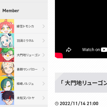
Member
緋笠トモシカ
羽渦ミウネル
大門地リューゴン
善額サンパロー
「 大門地リューゴン・
植峰ノルジュ
未知又バトヤ
2022/11/14 21:00