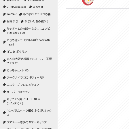
VOMS開発現場
Witch It
YAPYAP
あつまれ どうぶつの森
お絵かき
かまいたちの夜×3
ちっぴーとのっぽー なかよしコンビ
のわくわく工場
ときめきメモリアル Girl's Side 4th
Heart
ぽこ あ ポケモン
みんな大好き塊魂アンコール＋ 王様
プチメモリー
めっちゃカメレオン
アークナイツ：エンドフィールド
エスケープ フロム ダッコフ
オーバーウォッチ 2
キャプテン翼 RISE OF NEW
CHAMPIONS
キングダムハーツHD1.5+2.5リミック
ス
クアリー～悪夢のサマーキャンプ