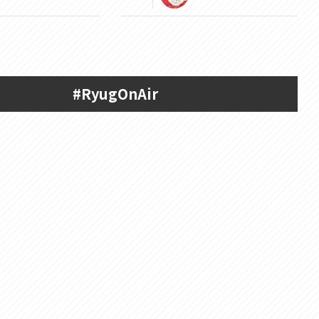
#RyugOnAir