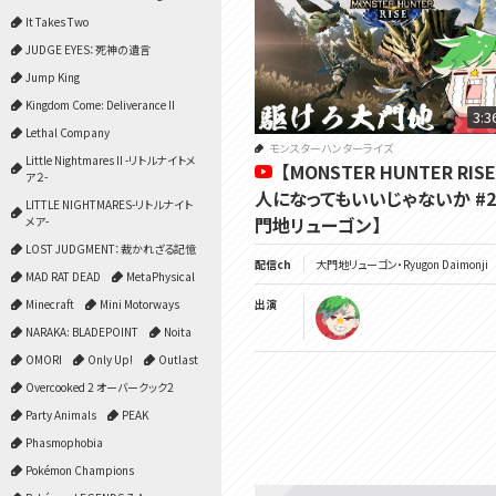
It Takes Two
JUDGE EYES：死神の遺言
Jump King
Kingdom Come: Deliverance II
3:3
Lethal Company
モンスターハンターライズ
Little Nightmares II -リトルナイトメ
【MONSTER HUNTER RIS
ア２-
人になってもいいじゃないか #2
LITTLE NIGHTMARES-リトルナイト
門地リューゴン】
メア-
LOST JUDGMENT：裁かれざる記憶
配信ch
大門地リューゴン・Ryugon Daimonji
MAD RAT DEAD
MetaPhysical
Minecraft
Mini Motorways
出演
NARAKA: BLADEPOINT
Noita
OMORI
Only Up!
Outlast
Overcooked 2 オーバークック2
Party Animals
PEAK
Phasmophobia
Pokémon Champions