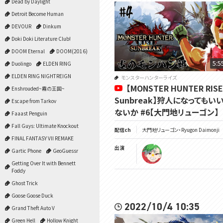
Dead by Daylight
Detroit Become Human
DEVOUR
Dinkum
Doki Doki Literature Club!
DOOM Eternal
DOOM(2016)
5:5
Duolingo
ELDEN RING
ELDEN RING NIGHTREIGN
モンスターハンターライズ
【MONSTER HUNTER RISE
Enshrouded~霧の王国~
Sunbreak】狩人になってもい
Escape from Tarkov
ないか #6【大門地リューゴン】
Faaast Penguin
Fall Guys: Ultimate Knockout
配信ch
大門地リューゴン・Ryugon Daimonji
FINAL FANTASY VII REMAKE
出演
Gartic Phone
GeoGuessr
Getting Over It with Bennett
Foddy
Ghost Trick
Goose Goose Duck
2022/10/4 10:35
Grand Theft Auto V
Green Hell
Hollow Knight