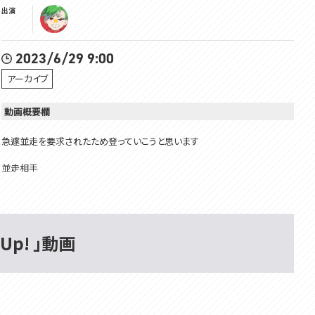
出演
2023/6/29 9:00
アーカイブ
動画概要欄
急遽並走を要求されたため登っていこうと思います
並走相手
@-tomoshikahikasa-1255
Membership is here!! メンバーシップはここ！
hhttps://www.youtube.com/channel/UCivDgaCAh7WPBoKA24WNwJ
Up! 」動画
Q/join
所属：#VOMSProject
チャンネル：https://www.youtube.com/channel/UCdMp...
Twitter：https://twitter.com/VOMS_Project
HP：https://voms.net/