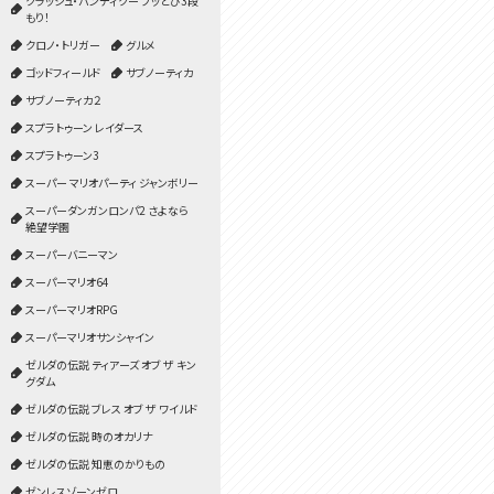
クラッシュ・バンディクー ブッとび3段
もり！
クロノ・トリガー
グルメ
ゴッドフィールド
サブノーティカ
サブノーティカ２
スプラトゥーン レイダース
スプラトゥーン3
スーパー マリオパーティ ジャンボリー
スーパーダンガンロンパ2 さよなら
絶望学園
スーパーバニーマン
スーパーマリオ64
スーパーマリオRPG
スーパーマリオサンシャイン
ゼルダの伝説 ティアーズ オブ ザ キン
グダム
ゼルダの伝説 ブレス オブ ザ ワイルド
ゼルダの伝説 時のオカリナ
ゼルダの伝説 知恵のかりもの
ゼンレスゾーンゼロ