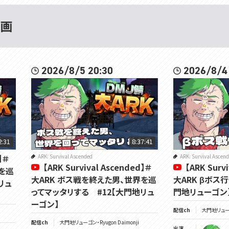
動画
2026/8/5 20:30
2026/8/4
2:31
8:37:41
】＃
ARK: Survival Ascended
ARK: Survival Ascen
【ARK Survival Ascended】＃
【ARK Surv
を巡
大ARK ボス戦を終えた男、世界を巡
大ARK βボス
リュ
ってマッタリする #12【大門地リュ
門地リューゴン
ーゴン】
配信ch
大門地リューゴン
配信ch
大門地リューゴン・Ryugon Daimonji
出演