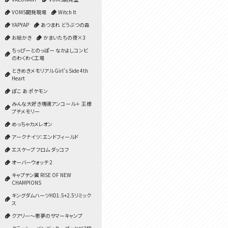
VOMS開発現場
Witch It
YAPYAP
あつまれ どうぶつの森
お絵かき
かまいたちの夜×3
ちっぴーとのっぽー なかよしコンビ
のわくわく工場
ときめきメモリアル Girl's Side 4th
Heart
ぽこ あ ポケモン
みんな大好き塊魂アンコール＋ 王様
プチメモリー
めっちゃカメレオン
アークナイツ：エンドフィールド
エスケープ フロム ダッコフ
オーバーウォッチ 2
キャプテン翼 RISE OF NEW
CHAMPIONS
キングダムハーツHD1.5+2.5リミック
ス
クアリー～悪夢のサマーキャンプ