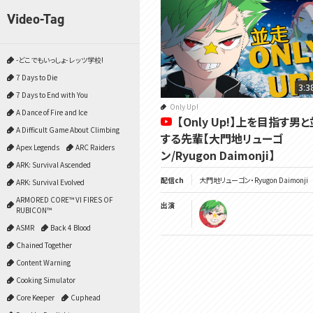
Video-Tag
-どこでもいっしょ- レッツ学校!
7 Days to Die
3:3
7 Days to End with You
Only Up!
A Dance of Fire and Ice
【Only Up!】上を目指す男
A Difficult Game About Climbing
する先輩【大門地リューゴ
Apex Legends
ARC Raiders
ン/Ryugon Daimonji】
ARK: Survival Ascended
配信ch
大門地リューゴン・Ryugon Daimonji
ARK: Survival Evolved
ARMORED CORE™ VI FIRES OF
出演
RUBICON™
ASMR
Back 4 Blood
Chained Together
Content Warning
Cooking Simulator
Core Keeper
Cuphead