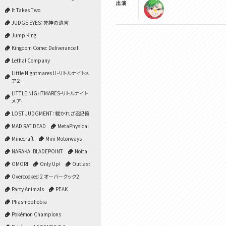
出演
It Takes Two
JUDGE EYES：死神の遺言
Jump King
Kingdom Come: Deliverance II
Lethal Company
Little Nightmares II -リトルナイトメ
ア２-
LITTLE NIGHTMARES-リトルナイト
メア-
LOST JUDGMENT：裁かれざる記憶
MAD RAT DEAD
MetaPhysical
Minecraft
Mini Motorways
NARAKA: BLADEPOINT
Noita
OMORI
Only Up!
Outlast
Overcooked 2 オーバークック2
Party Animals
PEAK
Phasmophobia
Pokémon Champions