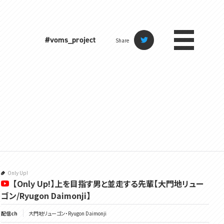
#voms_project
Share
Only Up!
【Only Up!】上を目指す男と並走する先輩【大門地リュー
ゴン/Ryugon Daimonji】
配信ch
大門地リューゴン・Ryugon Daimonji