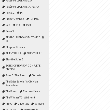
Pokémon LEGENDS Z-A
Pokémon LEGENDS アルセウス
Portal 2
PR
Project Zomboid
R.E.P.O.
Raft
RTA
Rust
SANABI
SEKIRO: SHADOWS DIE TWICE | 隻
狼
Shape of Dreams
SILENT HILL 2
SILENT HILL f
Slay the Spire 2
SONG OF HORROR COMPLETE
EDITION
Sons Of The Forest
Terraria
The Elder Scrolls IV: Oblivion
Remastered
The Forest
The Headliners
The Witcher® 3: Wild Hunt
TRPG
Undertale
Valheim
VALORANT
VOMS開発室