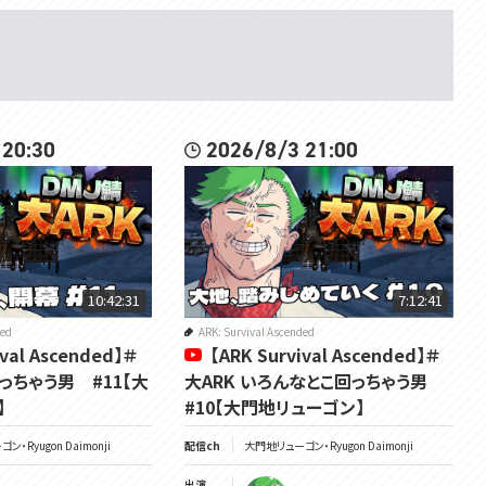
 20:30
2026/8/3 21:00
10:42:31
7:12:41
ded
ARK: Survival Ascended
ival Ascended】＃
【ARK Survival Ascended】＃
行っちゃう男 #11【大
大ARK いろんなとこ回っちゃう男
】
#10【大門地リューゴン】
・Ryugon Daimonji
配信ch
大門地リューゴン・Ryugon Daimonji
出演