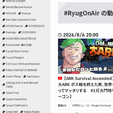
Dead by Daylight
Detroit Become Human
#RyugOnAir の
DEVOUR
Dinkum
Doki Doki Literature Club!
DOOM Eternal
DOOM(2016)
Duolingo
ELDEN RING
2026/8/6 20:00
ELDEN RING NIGHTREIGN
Enshrouded~霧の王国~
Escape from Tarkov
Faaast Penguin
Fall Guys: Ultimate Knockout
8:0
FINAL FANTASY VII REMAKE
Gartic Phone
GeoGuessr
【ARK Survival Ascended
Getting Over It with Bennett
大ARK ボス戦を終えた男、世界
Foddy
ってマッタリする #13【大門地
Ghost Trick
ーゴン】
Goose Goose Duck
配信ch
大門地リューゴン・Ryugon Daimonji
Grand Theft Auto V
Green Hell
Hollow Knight