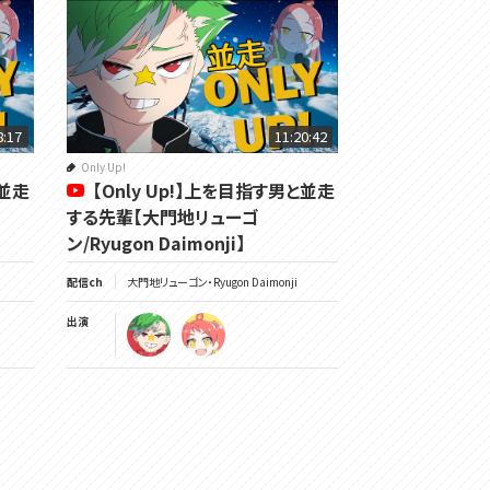
8:17
11:20:42
Only Up!
と並走
【Only Up!】上を目指す男と並走
する先輩【大門地リューゴ
ン/Ryugon Daimonji】
配信ch
大門地リューゴン・Ryugon Daimonji
出演