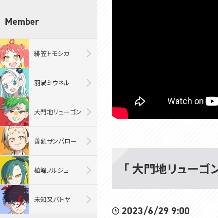
Member
緋笠トモシカ
羽渦ミウネル
大門地リューゴン
善額サンパロー
「 大門地リューゴン・R
植峰ノルジュ
未知又バトヤ
2023/6/29 9:00