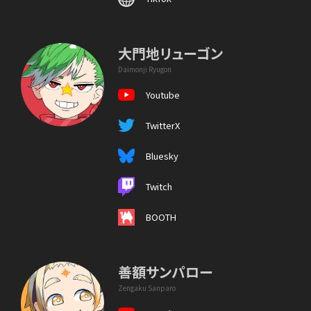
大門地リューゴン
Daimonji Ryugon
Youtube
TwitterX
Bluesky
Twitch
BOOTH
善額サンパロー
Zengaku Sanparo