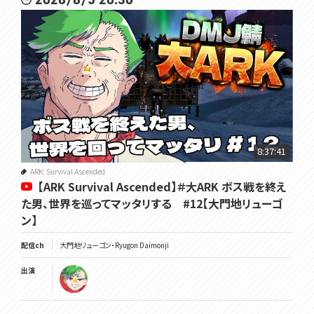
8:37:41
ARK: Survival Ascended
【ARK Survival Ascended】＃大ARK ボス戦を終え
た男、世界を巡ってマッタリする #12【大門地リューゴ
ン】
配信ch
大門地リューゴン・Ryugon Daimonji
出演