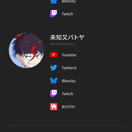
Bluesky
Twitch
未知又バトヤ
Michimata Batoya
Youtube
TwitterX
Bluesky
Twitch
BOOTH