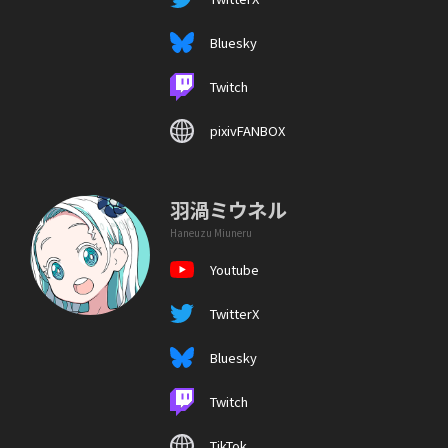
Bluesky
Twitch
pixivFANBOX
羽渦ミウネル
Haneuzu Miuneru
Youtube
TwitterX
Bluesky
Twitch
TikTok