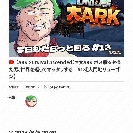
8:02:31
【ARK Survival Ascended】＃大ARK ボス戦を終え
た男、世界を巡ってマッタリする #13【大門地リューゴ
ン】
配信ch
大門地リューゴン・Ryugon Daimonji
出演
2026/8/5 20:30