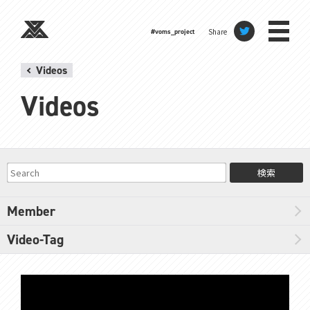
Share
#voms_project
Videos
Videos
検索
Member
Video-Tag