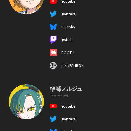
Youtube
TwitterX
Bluesky
Twitch
BOOTH
pixivFANBOX
植峰ノルジュ
Uemine Noruju
Youtube
TwitterX