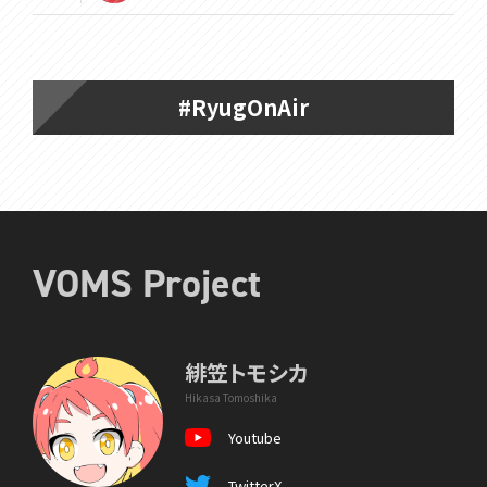
#RyugOnAir
VOMS Project
緋笠トモシカ
Hikasa Tomoshika
Youtube
TwitterX