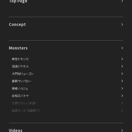
Top Page
Concept
Monsters
緋笠トモシカ
羽渦ミウネル
大門地リューゴン
善額サンパロー
植峰ノルジュ
未知又バトヤ
天野ピカミィ（卒業）
磁富モノエ（活動終了）
Videos