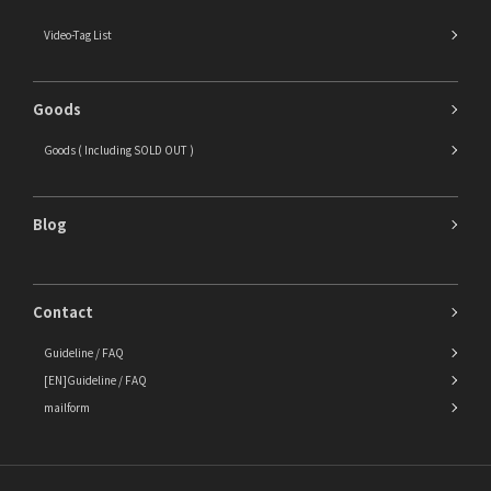
Video-Tag List
Goods
Goods ( Including SOLD OUT )
Blog
Contact
Guideline / FAQ
[EN]Guideline / FAQ
mailform