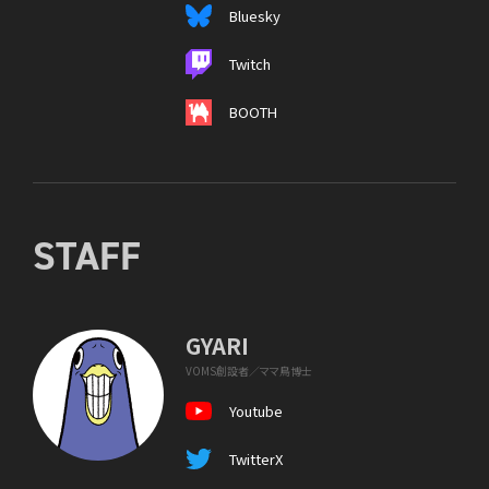
Bluesky
Twitch
BOOTH
STAFF
GYARI
VOMS創設者／ママ鳥博士
Youtube
TwitterX