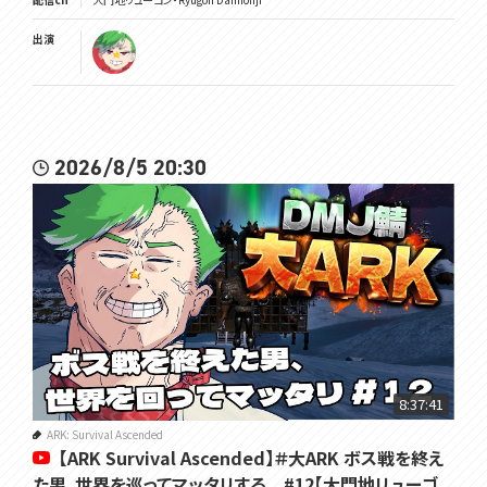
出演
2026/8/5 20:30
8:37:41
ARK: Survival Ascended
【ARK Survival Ascended】＃大ARK ボス戦を終え
た男、世界を巡ってマッタリする #12【大門地リューゴ