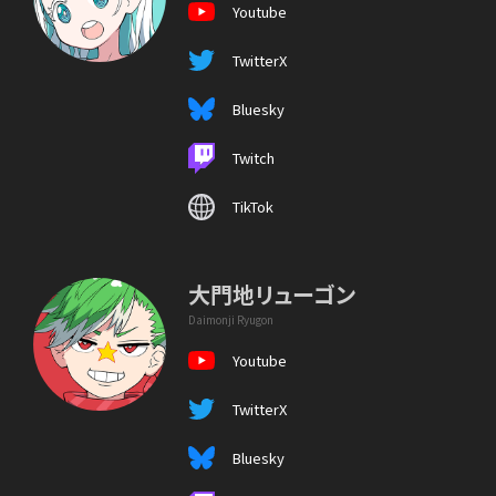
Youtube
TwitterX
Bluesky
Twitch
TikTok
大門地リューゴン
Daimonji Ryugon
Youtube
TwitterX
Bluesky