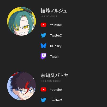
植峰ノルジュ
Uemine Noruju
Youtube
TwitterX
Bluesky
Twitch
未知又バトヤ
Michimata Batoya
Youtube
TwitterX