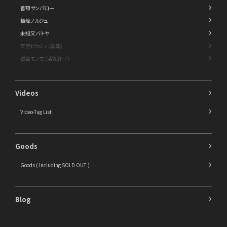
善額サンパロー
植峰ノルジュ
未知又バトヤ
天野ピカミィ（卒業）
磁富モノエ（活動終了）
Videos
Video-Tag List
Goods
Goods ( Including SOLD OUT )
Blog