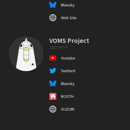
Bluesky
Web Site
VOMS Project
公式アカウント
Youtube
TwitterX
Bluesky
BOOTH
SUZURI