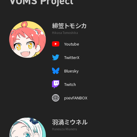
VOMS Project
緋笠トモシカ
Hikasa Tomoshika
Youtube
TwitterX
Bluesky
Twitch
pixivFANBOX
羽渦ミウネル
Haneuzu Miuneru