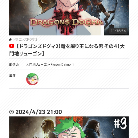
11:36:54
ドラゴンズドグマ 2
【ドラゴンズドグマ2】竜を屠り王になる男 その４【大
門地リューゴン】
配信ch
大門地リューゴン・Ryugon Daimonji
出演
2024/4/23 21:00