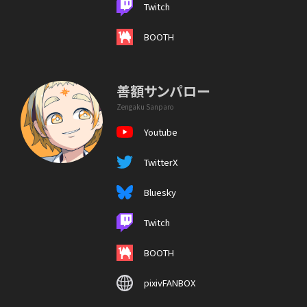
Twitch
BOOTH
善額サンパロー
Zengaku Sanparo
Youtube
TwitterX
Bluesky
Twitch
BOOTH
pixivFANBOX