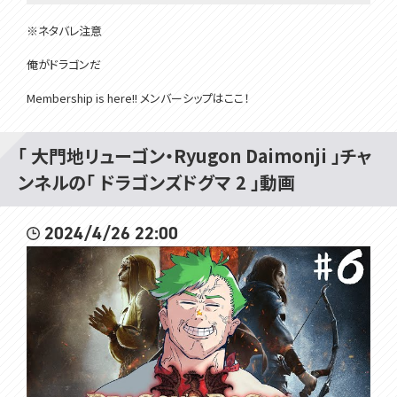
※ネタバレ注意
俺がドラゴンだ
Membership is here!! メンバーシップはここ！
hhttps://www.youtube.com/channel/UCivDgaCAh7WPBoKA24WN
wJQ/join
「 大門地リューゴン・Ryugon Daimonji 」チャ
所属：#VOMSProject
ンネルの「 ドラゴンズドグマ 2 」動画
チャンネル：https://www.youtube.com/channel/UCdMp...
Twitter：https://twitter.com/VOMS_Project
HP：https://voms.net/
2024/4/26 22:00