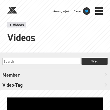
Share
#voms_project
Videos
Videos
検索
Member
Video-Tag