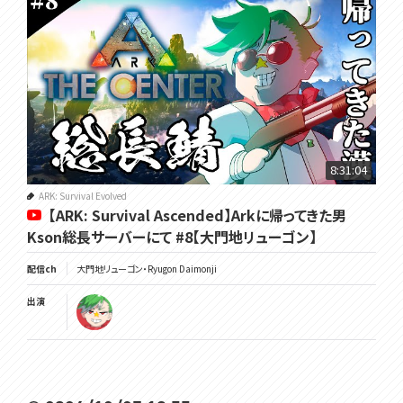
8:31:04
ARK: Survival Evolved
【ARK: Survival Ascended】Arkに帰ってきた男
Kson総長サーバーにて #8【大門地リューゴン】
配信ch
大門地リューゴン・Ryugon Daimonji
出演