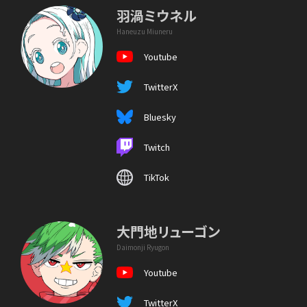
羽渦ミウネル
Haneuzu Miuneru
Youtube
TwitterX
Bluesky
Twitch
TikTok
大門地リューゴン
Daimonji Ryugon
Youtube
TwitterX