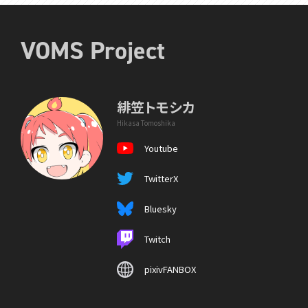
VOMS Project
緋笠トモシカ
Hikasa Tomoshika
Youtube
TwitterX
Bluesky
Twitch
pixivFANBOX