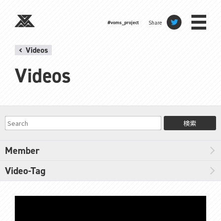
Share
#voms_project
Videos
Videos
検索
Member
Video-Tag