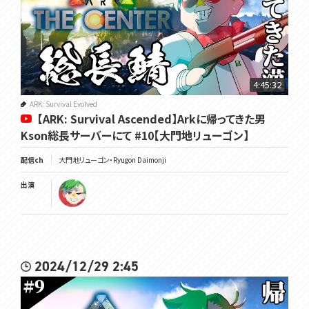
4:45:32
ARK: Survival Evolved
【ARK: Survival Ascended】Arkに帰ってきた男
Kson総長サーバーにて #10【大門地リューゴン】
配信ch
大門地リューゴン・Ryugon Daimonji
出演
2024/12/29 2:45