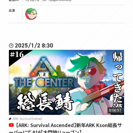
出演
2025/1/2 8:30
8:06:57
ARK: Survival Evolved
【ARK: Survival Ascended】新年ARK Kson総長サ
ーバーにて #16【大門地リューゴン】