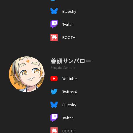
Bluesky
Twitch
BOOTH
善額サンパロー
Zengaku Sanparo
Youtube
TwitterX
Bluesky
Twitch
BOOTH