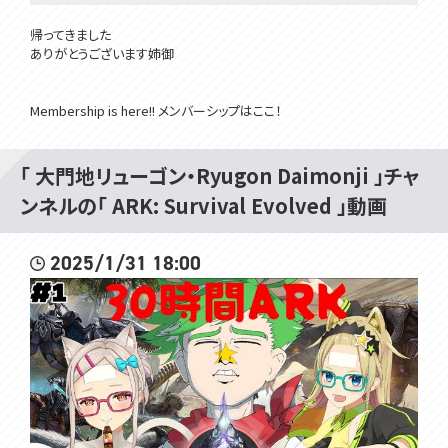
帰ってきました
ありがとうございます姉御
Membership is here!! メンバーシップはここ！
https://www.youtube.com/channel/UCivDgaCAh7WPBoKA24WNw
JQ/join
「 大門地リューゴン・Ryugon Daimonji 」チャ
所属：#VOMSProject
ンネルの「 ARK: Survival Evolved 」動画
チャンネル：https://www.youtube.com/channel/UCdMp...
Twitter：https://twitter.com/VOMS_Project
HP：https://voms.net/
2025/1/31 18:00