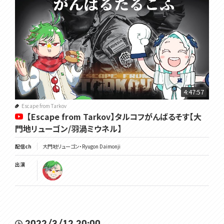
4:47:57
Escape from Tarkov
【Escape from Tarkov】タルコフがんばるそす【大
門地リューゴン/羽渦ミウネル】
配信ch
大門地リューゴン・Ryugon Daimonji
出演
2022/3/12 20:00