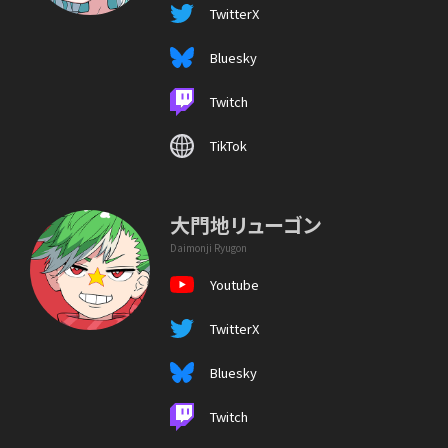
TwitterX
Bluesky
Twitch
TikTok
大門地リューゴン
Daimonji Ryugon
Youtube
TwitterX
Bluesky
Twitch