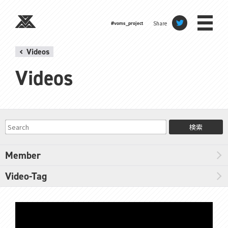
Share
#voms_project
Videos
Videos
検索
Member
Video-Tag