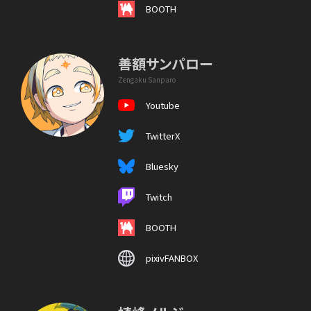
BOOTH
善額サンパロー
Zengaku Sanparo
Youtube
TwitterX
Bluesky
Twitch
BOOTH
pixivFANBOX