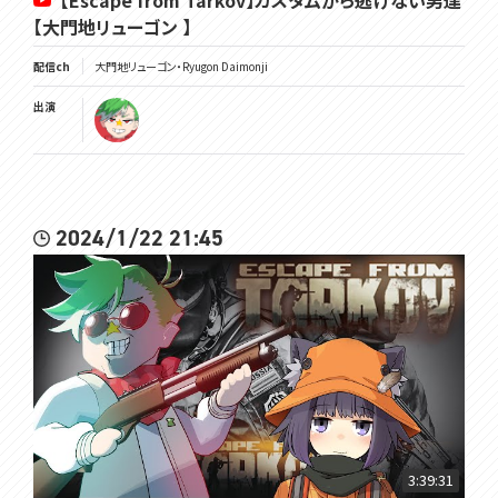
【Escape from Tarkov】カスタムから逃げない男達
【大門地リューゴン 】
配信ch
大門地リューゴン・Ryugon Daimonji
出演
2024/1/22 21:45
3:39:31