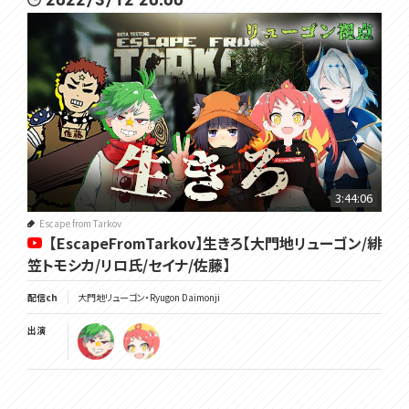
3:44:06
Escape from Tarkov
【EscapeFromTarkov】生きろ【大門地リューゴン/緋
笠トモシカ/リロ氏/セイナ/佐藤】
配信ch
大門地リューゴン・Ryugon Daimonji
出演