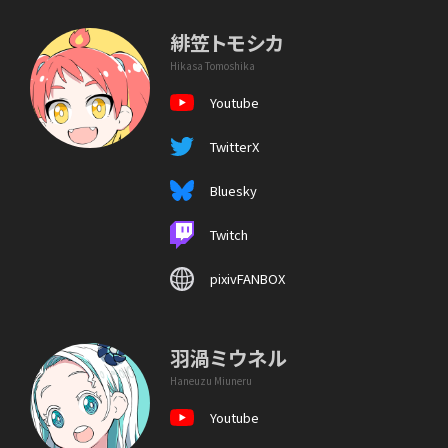
緋笠トモシカ
Hikasa Tomoshika
Youtube
TwitterX
Bluesky
Twitch
pixivFANBOX
羽渦ミウネル
Haneuzu Miuneru
Youtube