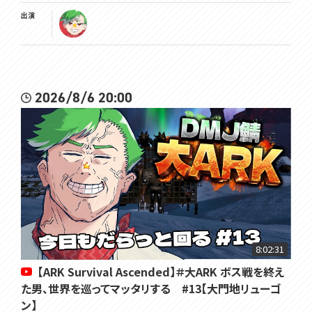
出演
2026/8/6 20:00
8:02:31
【ARK Survival Ascended】＃大ARK ボス戦を終え
た男、世界を巡ってマッタリする #13【大門地リューゴ
ン】