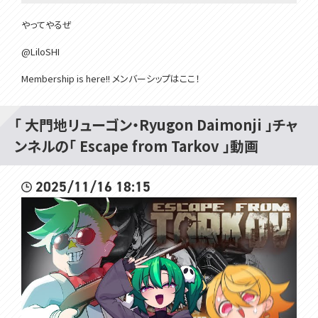
やってやるぜ
@LiloSHI
Membership is here!! メンバーシップはここ！
https://www.youtube.com/channel/UCivDgaCAh7WPBoKA24WNw
JQ/join
「 大門地リューゴン・Ryugon Daimonji 」チャ
所属：#VOMSProject
ンネルの「 Escape from Tarkov 」動画
チャンネル：https://www.youtube.com/channel/UCdMp...
Twitter：https://twitter.com/VOMS_Project
HP：https://voms.net/
2025/11/16 18:15
#voms_project