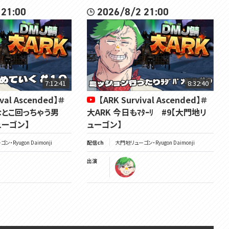
 21:00
2026/8/2 21:00
7:12:41
8:32:40
ival Ascended】＃
【ARK Survival Ascended】＃
んなとこ回っちゃう男
大ARK 今日もﾏﾀｰﾘ #9【大門地リ
ューゴン】
ューゴン】
・Ryugon Daimonji
配信ch
大門地リューゴン・Ryugon Daimonji
出演