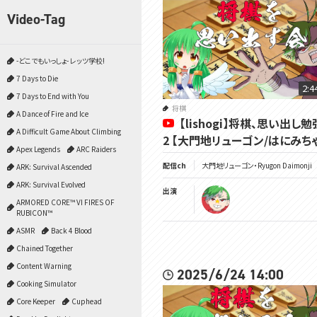
Video-Tag
-どこでもいっしょ- レッツ学校!
7 Days to Die
2:4
7 Days to End with You
将棋
A Dance of Fire and Ice
【lishogi】将棋、思い出し
A Difficult Game About Climbing
2 【大門地リューゴン/はにみち
Apex Legends
ARC Raiders
配信ch
大門地リューゴン・Ryugon Daimonji
ARK: Survival Ascended
ARK: Survival Evolved
出演
ARMORED CORE™ VI FIRES OF
RUBICON™
ASMR
Back 4 Blood
Chained Together
Content Warning
2025/6/24 14:00
Cooking Simulator
Core Keeper
Cuphead