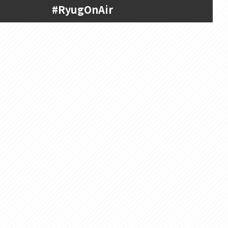
#RyugOnAir