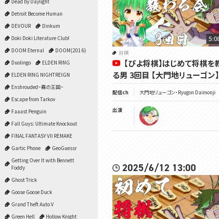
Dead by Daylight
Detroit Become Human
DEVOUR
Dinkum
5:0
Doki Doki Literature Club!
DOOM Eternal
DOOM(2016)
将棋
【ぴよ将棋】はじめて将棋を
Duolingo
ELDEN RING
る男 3回目 【大門地リューゴン】
ELDEN RING NIGHTREIGN
Enshrouded~霧の王国~
配信ch
大門地リューゴン・Ryugon Daimonji
Escape from Tarkov
出演
Faaast Penguin
Fall Guys: Ultimate Knockout
FINAL FANTASY VII REMAKE
Gartic Phone
GeoGuessr
Getting Over It with Bennett
2025/6/12 13:00
Foddy
Ghost Trick
Goose Goose Duck
Grand Theft Auto V
Green Hell
Hollow Knight