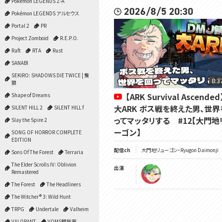
Pokémon LEGENDS Z-A
2026/8/5 20:30
Pokémon LEGENDS アルセウス
Portal 2
PR
Project Zomboid
R.E.P.O.
Raft
RTA
Rust
SANABI
SEKIRO: SHADOWS DIE TWICE | 隻
8:3
狼
【ARK Survival Ascended
Shape of Dreams
大ARK ボス戦を終えた男、世界
SILENT HILL 2
SILENT HILL f
ってマッタリする #12【大門地
Slay the Spire 2
ーゴン】
SONG OF HORROR COMPLETE
EDITION
配信ch
大門地リューゴン・Ryugon Daimonji
Sons Of The Forest
Terraria
The Elder Scrolls IV: Oblivion
出演
Remastered
The Forest
The Headliners
The Witcher® 3: Wild Hunt
TRPG
Undertale
Valheim
VALORANT
VOMS開発室