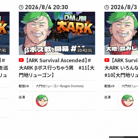
2026/8/4 20:30
2026/8/3
7:41
10:42:31
】＃
【ARK Survival Ascended】＃
【ARK Surv
を巡
大ARK βボス行っちゃう男 #11【大
大ARK いろ
リュ
門地リューゴン】
#10【大門地リ
配信ch
大門地リューゴン・Ryugon Daimonji
配信ch
大門地リューゴン
出演
出演