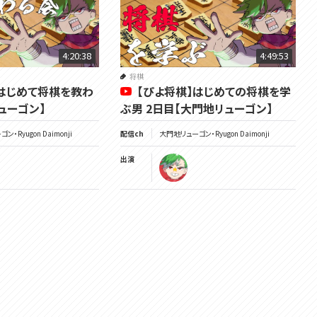
4:20:38
4:49:53
将棋
】はじめて将棋を教わ
【ぴよ将棋】はじめての将棋を学
ューゴン】
ぶ男 2日目【大門地リューゴン】
・Ryugon Daimonji
配信ch
大門地リューゴン・Ryugon Daimonji
出演