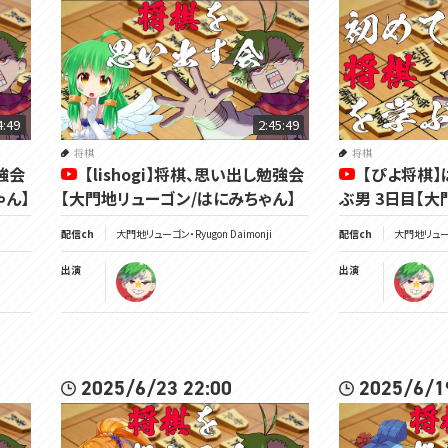
4:49
2:45:49
将棋
将棋
勉強会
【lishogi】将棋、思い出し勉強会
【ぴよ将棋
ゃん】
【大門地リューゴン/はにみちゃん】
ぶ男 3日目【大
配信ch
大門地リューゴン・Ryugon Daimonji
配信ch
大門地リューゴン
出演
出演
2025/6/23 22:00
2025/6/1