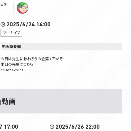
出演
2025/6/24 14:00
アーカイブ
動画概要欄
今日は先生に教わろうの会第3 回だぞ！
本日の先生はこちら！
@HoneyMint
Membership is here!! メンバーシップはここ！
https://www.youtube.com/channel/UCivDgaCAh7WPBoKA24WNwJQ/j
oin
 」動画
所属：#VOMSProject
チャンネル：https://www.youtube.com/channel/UCdMp...
Twitter：
7 17:00
2025/6/26 22:00