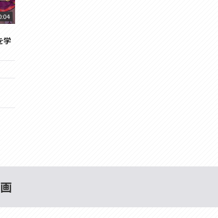
0:04
を学
動画