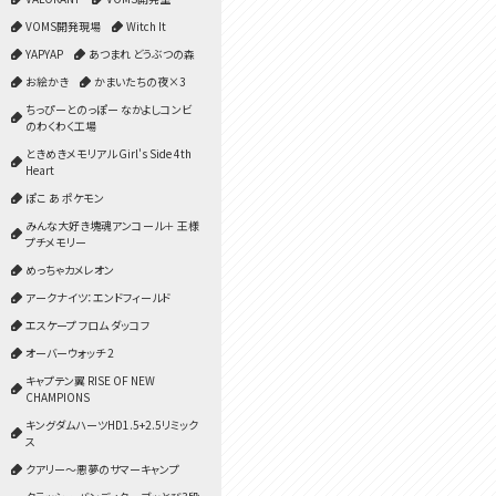
VOMS開発現場
Witch It
YAPYAP
あつまれ どうぶつの森
お絵かき
かまいたちの夜×3
ちっぴーとのっぽー なかよしコンビ
のわくわく工場
ときめきメモリアル Girl's Side 4th
Heart
ぽこ あ ポケモン
みんな大好き塊魂アンコール＋ 王様
プチメモリー
めっちゃカメレオン
アークナイツ：エンドフィールド
エスケープ フロム ダッコフ
オーバーウォッチ 2
キャプテン翼 RISE OF NEW
CHAMPIONS
キングダムハーツHD1.5+2.5リミック
ス
クアリー～悪夢のサマーキャンプ