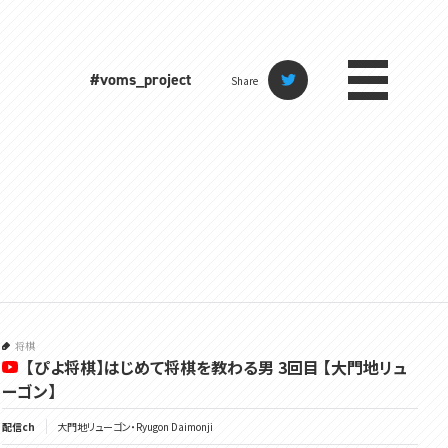
#voms_project
Share
将棋
【ぴよ将棋】はじめて将棋を教わる男 3回目 【大門地リュ
ーゴン】
配信ch
大門地リューゴン・Ryugon Daimonji