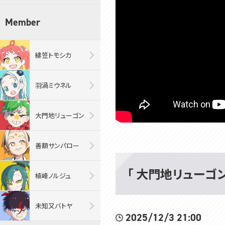
Member
緋笠トモシカ
羽渦ミウネル
大門地リューゴン
善額サンパロー
「 大門地リューゴン・
植峰ノルジュ
未知又バトヤ
2025/12/3 21:00