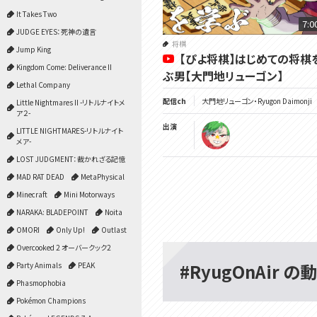
It Takes Two
7:0
JUDGE EYES：死神の遺言
将棋
Jump King
【ぴよ将棋】はじめての将棋
Kingdom Come: Deliverance II
ぶ男【大門地リューゴン】
Lethal Company
配信ch
大門地リューゴン・Ryugon Daimonji
Little Nightmares II -リトルナイトメ
ア２-
出演
LITTLE NIGHTMARES-リトルナイト
メア-
LOST JUDGMENT：裁かれざる記憶
MAD RAT DEAD
MetaPhysical
Minecraft
Mini Motorways
NARAKA: BLADEPOINT
Noita
OMORI
Only Up!
Outlast
Overcooked 2 オーバークック2
#RyugOnAir の
Party Animals
PEAK
Phasmophobia
Pokémon Champions