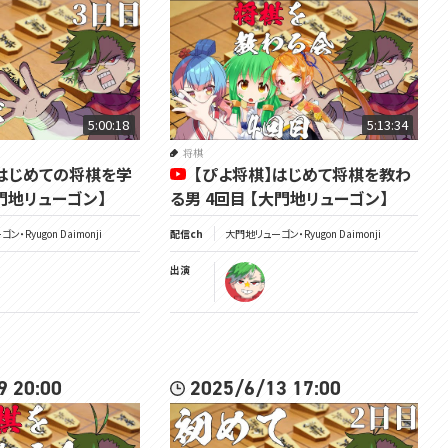
/ voms_project
HP：https://voms.net/
5:00:18
5:13:34
将棋
】はじめての将棋を学
【ぴよ将棋】はじめて将棋を教わ
門地リューゴン】
る男 4回目 【大門地リューゴン】
・Ryugon Daimonji
配信ch
大門地リューゴン・Ryugon Daimonji
出演
9 20:00
2025/6/13 17:00