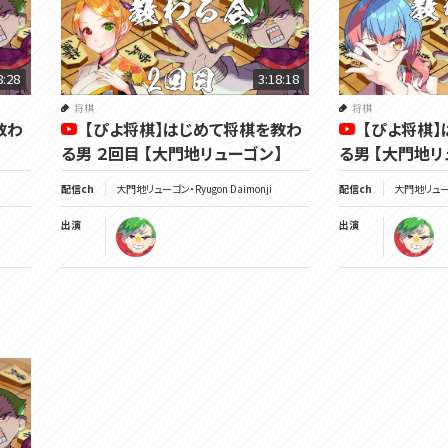
8:28
3:18:18
将棋
将棋
教わ
【ぴよ将棋】はじめて将棋を教わ
【ぴよ将棋
る男 ２回目 【大門地リューゴン】
る男 【大門地リ
配信ch
大門地リューゴン・Ryugon Daimonji
配信ch
大門地リューゴン
出演
出演