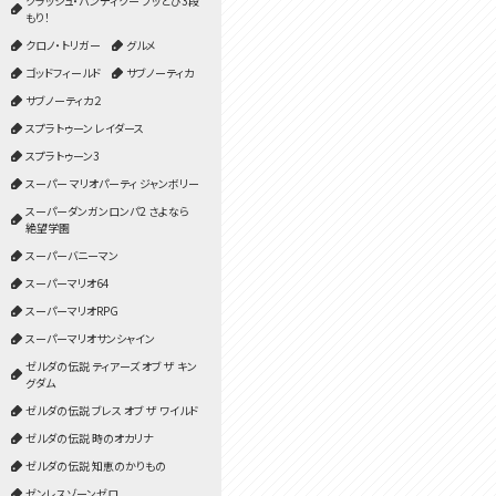
クラッシュ・バンディクー ブッとび3段
もり！
クロノ・トリガー
グルメ
ゴッドフィールド
サブノーティカ
サブノーティカ２
スプラトゥーン レイダース
スプラトゥーン3
スーパー マリオパーティ ジャンボリー
スーパーダンガンロンパ2 さよなら
絶望学園
スーパーバニーマン
スーパーマリオ64
スーパーマリオRPG
スーパーマリオサンシャイン
ゼルダの伝説 ティアーズ オブ ザ キン
グダム
ゼルダの伝説 ブレス オブ ザ ワイルド
ゼルダの伝説 時のオカリナ
ゼルダの伝説 知恵のかりもの
ゼンレスゾーンゼロ