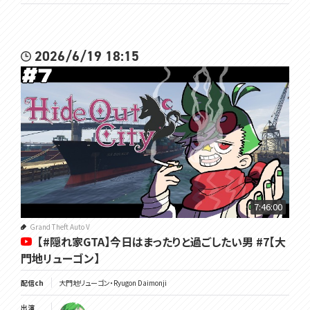
2026/6/19 18:15
7:46:00
Grand Theft Auto V
【#隠れ家GTA】今日はまったりと過ごしたい男 #7【大
門地リューゴン】
配信ch
大門地リューゴン・Ryugon Daimonji
出演