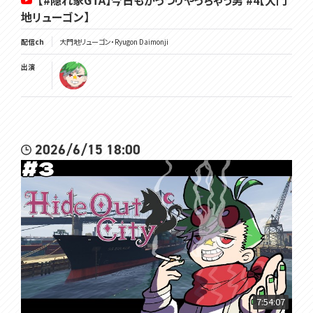
【#隠れ家GTA】今日もがっつりやっちゃう男 #4【大門
地リューゴン】
配信ch
大門地リューゴン・Ryugon Daimonji
出演
2026/6/15 18:00
7:54:07