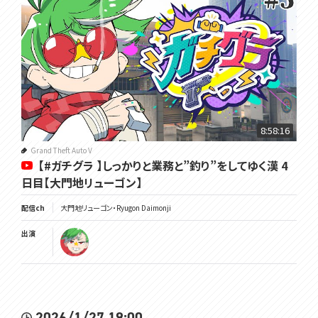
8:58:16
Grand Theft Auto V
【#ガチグラ 】しっかりと業務と”釣り”をしてゆく漢 4
日目【大門地リューゴン】
配信ch
大門地リューゴン・Ryugon Daimonji
出演
2026/1/27 19:00