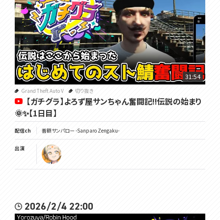
31:54
Grand Theft Auto V
切り抜き
【ガチグラ】よろず屋サンちゃん奮闘記!!伝説の始まり
🌞✨【1日目】
配信ch
善額サンパロー -Sanparo Zengaku-
出演
2026/2/4 22:00