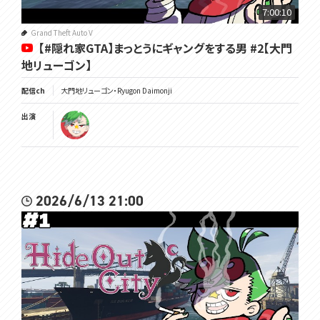
7:00:10
Grand Theft Auto V
【#隠れ家GTA】まっとうにギャングをする男 #2【大門
地リューゴン】
配信ch
大門地リューゴン・Ryugon Daimonji
出演
2026/6/13 21:00