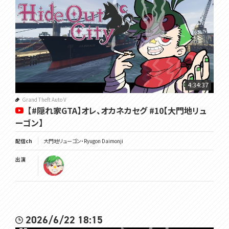
4:34:37
Grand Theft Auto V
【#隠れ家GTA】オレ、オカネカセグ #10【大門地リュ
ーゴン】
配信ch
大門地リューゴン・Ryugon Daimonji
出演
2026/6/22 18:15