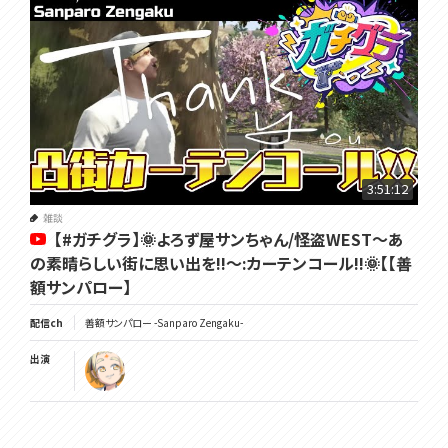
3:51:12
雑談
【#ガチグラ】🌞よろず屋サンちゃん/怪盗WEST～あ
の素晴らしい街に思い出を!!～:カーテンコール!!🌞【【善
額サンパロー】
配信ch
善額サンパロー -Sanparo Zengaku-
出演