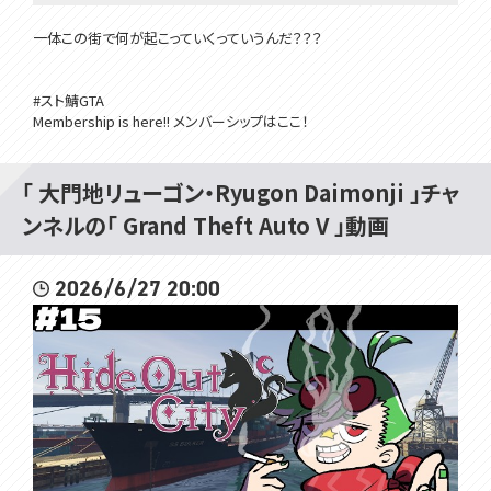
一体この街で何が起こっていくっていうんだ？？？
#スト鯖GTA
Membership is here!! メンバーシップはここ！
https://www.youtube.com/channel/UCivDgaCAh7WPBoKA24WNw
JQ/join
「 大門地リューゴン・Ryugon Daimonji 」チャ
ンネルの「 Grand Theft Auto V 」動画
所属：#VOMSProject
2026/6/27 20:00
チャンネル：https://www.youtube.com/channel/UCdMp...
Twitter：
/ voms_project
HP：https://voms.net/