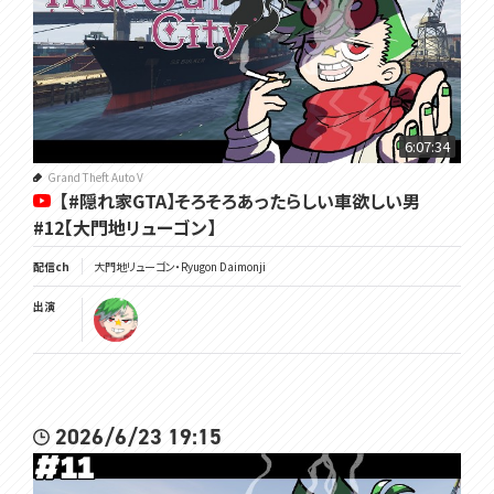
6:07:34
Grand Theft Auto V
【#隠れ家GTA】そろそろあったらしい車欲しい男
#12【大門地リューゴン】
配信ch
大門地リューゴン・Ryugon Daimonji
出演
2026/6/23 19:15