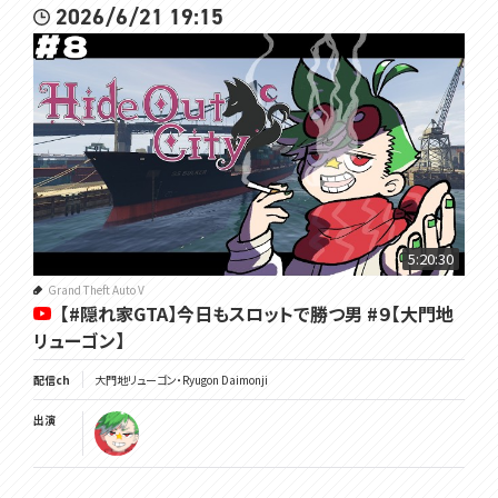
2026/6/21 19:15
5:20:30
Grand Theft Auto V
【#隠れ家GTA】今日もスロットで勝つ男 #９【大門地
リューゴン】
配信ch
大門地リューゴン・Ryugon Daimonji
出演