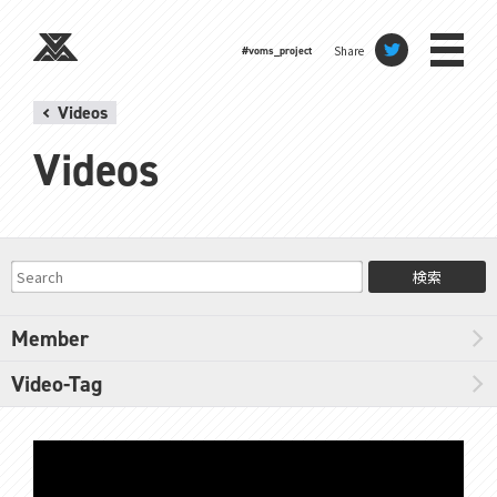
Share
#voms_project
Videos
Videos
検索
Member
Video-Tag