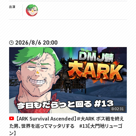
出演
2026/8/6 20:00
8:02:31
【ARK Survival Ascended】＃大ARK ボス戦を終え
た男、世界を巡ってマッタリする #13【大門地リューゴ
ン】