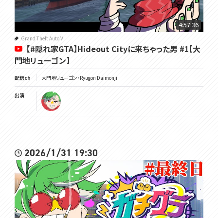
4:57:36
Grand Theft Auto V
【#隠れ家GTA】Hideout Cityに来ちゃった男 #1【大
門地リューゴン】
配信ch
大門地リューゴン・Ryugon Daimonji
出演
2026/1/31 19:30