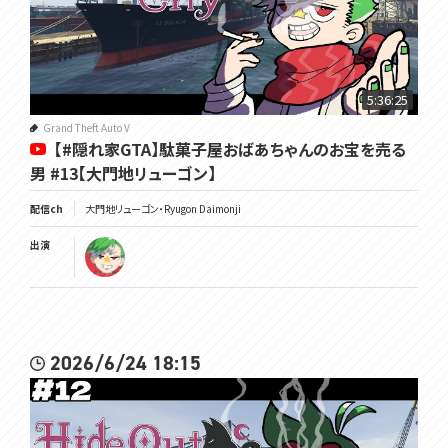
5:36:25
Grand Theft Auto V
【#隠れ家GTA】駄菓子屋おばあちゃんのお宝を売る
男 #13【大門地リューゴン】
配信ch
大門地リューゴン・Ryugon Daimonji
出演
2026/6/24 18:15