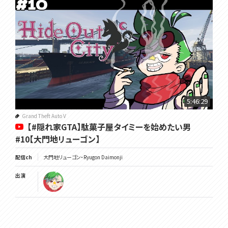
5:46:29
Grand Theft Auto V
【#隠れ家GTA】駄菓子屋タイミーを始めたい男
#10【大門地リューゴン】
配信ch
大門地リューゴン・Ryugon Daimonji
出演