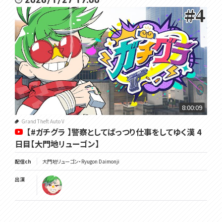
8:00:09
Grand Theft Auto V
【#ガチグラ 】警察としてばっつり仕事をしてゆく漢 4
日目【大門地リューゴン】
配信ch
大門地リューゴン・Ryugon Daimonji
出演