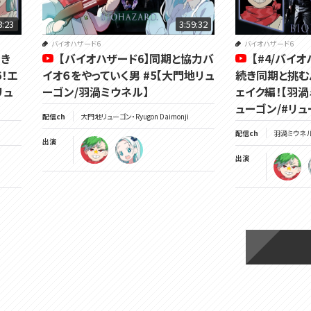
8:23
3:59:32
バイオハザード6
バイオハザード6
引き
【バイオハザード6】同期と協力バ
【#4/バイ
！エ
イオ６をやっていく男 #5【大門地リュ
続き同期と挑む
リュ
ーゴン/羽渦ミウネル】
ェイク編！【羽
ューゴン/#リュ
配信ch
大門地リューゴン・Ryugon Daimonji
配信ch
羽渦ミウネル -
出演
出演