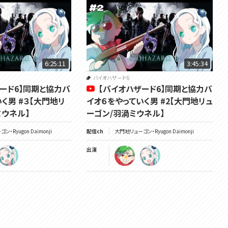
チャンネル：https://www.youtube.com/channel/UCdMp...
X： https://x.com/Ryugon_D
/ voms_project
HP：https://voms.net/
6:25:11
3:45:34
バイオハザード6
ード6】同期と協力バ
【バイオハザード6】同期と協力バ
く男 #３【大門地リ
イオ６をやっていく男 #2【大門地リュ
ミウネル】
ーゴン/羽渦ミウネル】
・Ryugon Daimonji
配信ch
大門地リューゴン・Ryugon Daimonji
出演