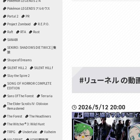
Pokémon LEGENDS Z-A
Pokémon LEGENDS アルセウス
Portal 2
PR
Project Zomboid
R.E.P.O.
Raft
RTA
Rust
SANABI
SEKIRO: SHADOWS DIE TWICE | 隻
狼
Shape of Dreams
SILENT HILL 2
SILENT HILL f
Slay the Spire 2
#リューネル の動
SONG OF HORROR COMPLETE
EDITION
Sons Of The Forest
Terraria
The Elder Scrolls IV: Oblivion
2026/5/12 20:00
Remastered
The Forest
The Headliners
The Witcher® 3: Wild Hunt
TRPG
Undertale
Valheim
VALORANT
VOMS開発室