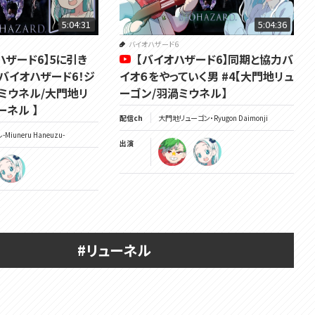
5:04:31
5:04:36
バイオハザード6
オハザード6】5に引き
【バイオハザード6】同期と協力バ
バイオハザード6！ジ
イオ６をやっていく男 #4【大門地リュ
渦ミウネル/大門地リ
ーゴン/羽渦ミウネル】
ーネル 】
配信ch
大門地リューゴン・Ryugon Daimonji
Miuneru Haneuzu-
出演
#リューネル