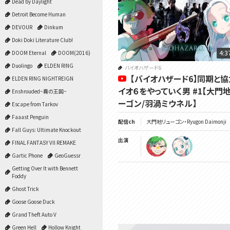
Dead by Daylight
Detroit Become Human
DEVOUR
Dinkum
Doki Doki Literature Club!
4:3
DOOM Eternal
DOOM(2016)
Duolingo
ELDEN RING
バイオハザード6
【バイオハザード6】同期と
ELDEN RING NIGHTREIGN
イオ６をやっていく男 #1【大門
Enshrouded~霧の王国~
ーゴン/羽渦ミウネル】
Escape from Tarkov
Faaast Penguin
配信ch
大門地リューゴン・Ryugon Daimonji
Fall Guys: Ultimate Knockout
出演
FINAL FANTASY VII REMAKE
Gartic Phone
GeoGuessr
Getting Over It with Bennett
Foddy
Ghost Trick
Goose Goose Duck
Grand Theft Auto V
Green Hell
Hollow Knight