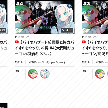
9:32
5:04:36
バイオハザード6
バイオハザード6
協力バ
【バイオハザード6】同期と協力バ
【バイオハザ
地リュ
イオ６をやっていく男 #4【大門地リュ
イオ６をやってい
ーゴン/羽渦ミウネル】
ューゴン/羽渦
配信ch
大門地リューゴン・Ryugon Daimonji
配信ch
大門地リューゴン
出演
出演