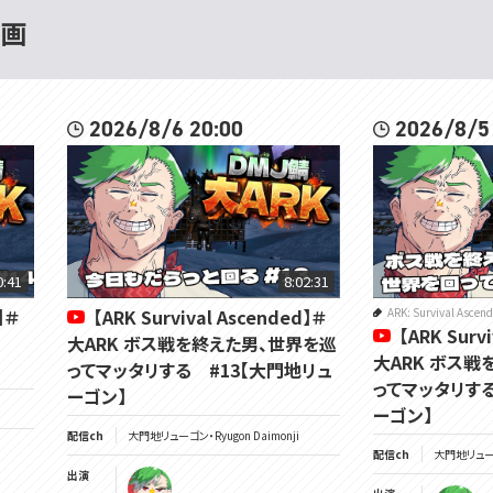
動画
2026/8/6 20:00
2026/8/5
0:41
8:02:31
】＃
【ARK Survival Ascended】＃
ARK: Survival Ascen
【ARK Surv
男
大ARK ボス戦を終えた男、世界を巡
大ARK ボス戦
ってマッタリする #13【大門地リュ
ってマッタリする
ーゴン】
ーゴン】
配信ch
大門地リューゴン・Ryugon Daimonji
配信ch
大門地リューゴン
出演