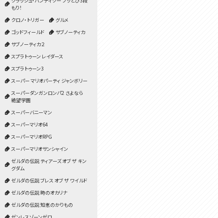
クラッシュ・バンディクー ブッとび3段
もり！
クロノ・トリガー
グルメ
ゴッドフィールド
サブノーティカ
サブノーティカ２
スプラトゥーン レイダース
スプラトゥーン3
スーパー マリオパーティ ジャンボリー
スーパーダンガンロンパ2 さよなら
絶望学園
スーパーバニーマン
スーパーマリオ64
スーパーマリオRPG
スーパーマリオサンシャイン
ゼルダの伝説 ティアーズ オブ ザ キン
グダム
ゼルダの伝説 ブレス オブ ザ ワイルド
ゼルダの伝説 時のオカリナ
ゼルダの伝説 知恵のかりもの
ゼンレスゾーンゼロ