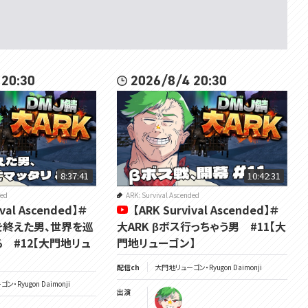
 20:30
2026/8/4 20:30
8:37:41
10:42:31
ded
ARK: Survival Ascended
ival Ascended】＃
【ARK Survival Ascended】＃
を終えた男、世界を巡
大ARK βボス行っちゃう男 #11【大
 #12【大門地リュ
門地リューゴン】
配信ch
大門地リューゴン・Ryugon Daimonji
・Ryugon Daimonji
出演