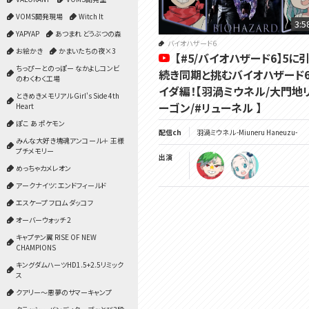
VOMS開発現場
Witch It
3:5
YAPYAP
あつまれ どうぶつの森
バイオハザード6
お絵かき
かまいたちの夜×3
【#5/バイオハザード6】5に
ちっぴーとのっぽー なかよしコンビ
続き同期と挑むバイオハザード6
のわくわく工場
イダ編！【羽渦ミウネル/大門地
ときめきメモリアル Girl's Side 4th
ーゴン/#リューネル 】
Heart
ぽこ あ ポケモン
配信ch
羽渦ミウネル -Miuneru Haneuzu-
みんな大好き塊魂アンコール＋ 王様
プチメモリー
出演
めっちゃカメレオン
アークナイツ：エンドフィールド
エスケープ フロム ダッコフ
オーバーウォッチ 2
キャプテン翼 RISE OF NEW
CHAMPIONS
キングダムハーツHD1.5+2.5リミック
ス
クアリー～悪夢のサマーキャンプ