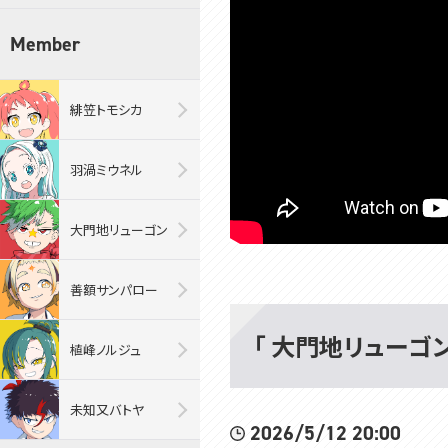
Member
緋笠トモシカ
羽渦ミウネル
大門地リューゴン
善額サンパロー
「 大門地リューゴン・
植峰ノルジュ
未知又バトヤ
2026/5/12 20:00