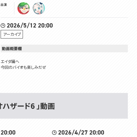
出演
2026/5/12 20:00
アーカイブ
動画概要欄
エイダ編へ
今回のバイオも楽しみだぜ
@Miuneru
＃リューネル
Membership is here!! メンバーシップはここ！
イオハザード6 」動画
https://www.youtube.com/channel/UCivDgaCAh7WPBoKA24WNwJQ/j
oin
所属：#VOMSProject
 20:00
2026/4/27 20:00