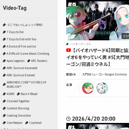
Video-Tag
-どこでもいっしょ- レッツ学校!
7 Days to Die
3:5
7 Days to End with You
バイオハザード6
A Dance of Fire and Ice
【バイオハザード6】同期と
A Difficult Game About Climbing
イオ６をやっていく男 #5【大門
Apex Legends
ARC Raiders
ーゴン/羽渦ミウネル】
ARK: Survival Ascended
配信ch
大門地リューゴン・Ryugon Daimonji
ARK: Survival Evolved
ARMORED CORE™ VI FIRES OF
出演
RUBICON™
ASMR
Back 4 Blood
Chained Together
Content Warning
Cooking Simulator
2026/4/20 20:00
Core Keeper
Cuphead