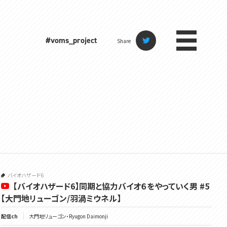
#voms_project
Share
バイオハザード6
【バイオハザード6】同期と協力バイオ６をやっていく男 #5
【大門地リューゴン/羽渦ミウネル】
配信ch
大門地リューゴン・Ryugon Daimonji