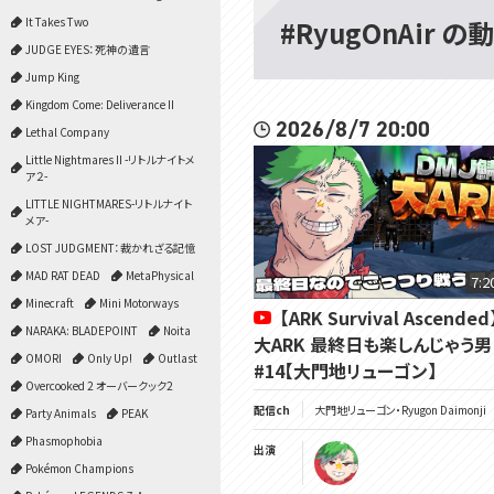
#RyugOnAir の
It Takes Two
JUDGE EYES：死神の遺言
Jump King
Kingdom Come: Deliverance II
2026/8/7 20:00
Lethal Company
Little Nightmares II -リトルナイトメ
ア２-
LITTLE NIGHTMARES-リトルナイト
メア-
LOST JUDGMENT：裁かれざる記憶
MAD RAT DEAD
MetaPhysical
7:2
Minecraft
Mini Motorways
【ARK Survival Ascended
NARAKA: BLADEPOINT
Noita
大ARK 最終日も楽しんじゃう
OMORI
Only Up!
Outlast
#14【大門地リューゴン】
Overcooked 2 オーバークック2
配信ch
大門地リューゴン・Ryugon Daimonji
Party Animals
PEAK
Phasmophobia
出演
Pokémon Champions