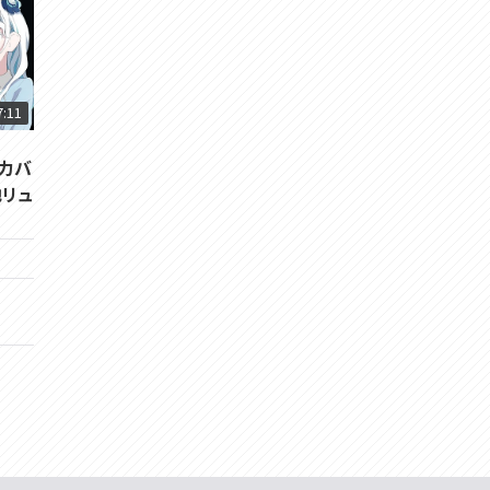
7:11
協力バ
地リュ