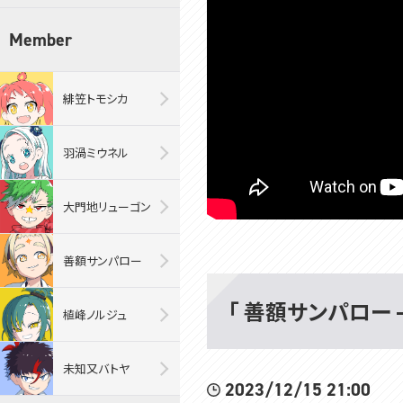
Member
緋笠トモシカ
羽渦ミウネル
大門地リューゴン
善額サンパロー
「 善額サンパロー -
植峰ノルジュ
未知又バトヤ
2023/12/15 21:00