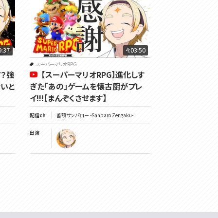
9:37
4:03:50
スーパーマリオRPG
ノ？強
【スーパーマリオRPG】進化しす
ないと
ぎた「あの」ゲームを懐古厨がプレ
イ!!!【まんぞくさせます】
配信ch
善額サンパロー -Sanparo Zengaku-
出演