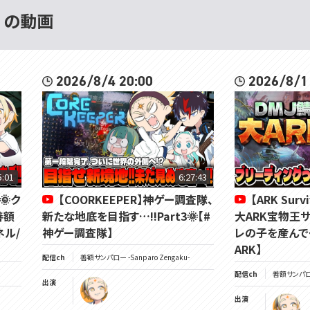
 の動画
2026/8/4 20:00
2026/8/1
5:01
6:27:43
🌞ク
【COORKEEPER】神ゲー調査隊、
【ARK Surv
善額
新たな地底を目指す…!!Part3🌞【#
大ARK宝物王
ネル/
神ゲー調査隊】
レの子を産んでく
ARK】
配信ch
善額サンパロー -Sanparo Zengaku-
配信ch
善額サンパロー 
出演
出演