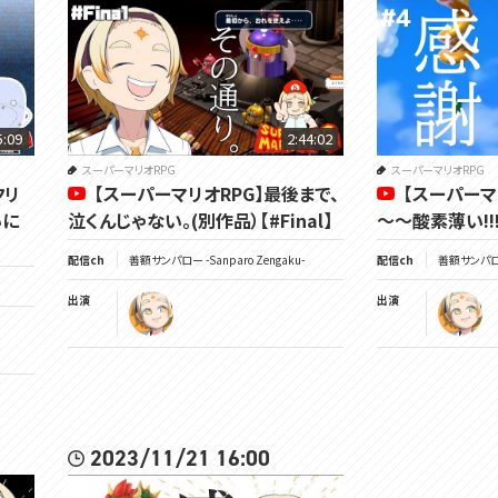
5:09
2:44:02
スーパーマリオRPG
スーパーマリオRPG
クリ
【スーパーマリオRPG】最後まで、
【スーパーマ
いに
泣くんじゃない。(別作品）【#Final】
～～酸素薄い!!!!
配信ch
善額サンパロー -Sanparo Zengaku-
配信ch
善額サンパロー 
出演
出演
2023/11/21 16:00