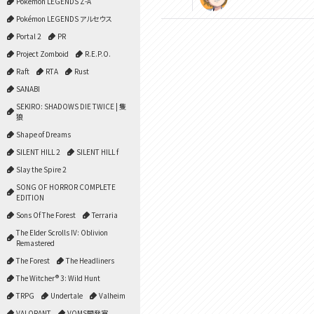
Pokémon LEGENDS Z-A
Pokémon LEGENDS アルセウス
Portal 2
PR
Project Zomboid
R.E.P.O.
Raft
RTA
Rust
SANABI
SEKIRO: SHADOWS DIE TWICE | 隻
狼
Shape of Dreams
SILENT HILL 2
SILENT HILL f
Slay the Spire 2
SONG OF HORROR COMPLETE
EDITION
Sons Of The Forest
Terraria
The Elder Scrolls IV: Oblivion
Remastered
The Forest
The Headliners
The Witcher® 3: Wild Hunt
TRPG
Undertale
Valheim
VALORANT
VOMS開発室