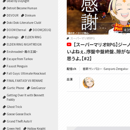
Dead by Daylight
Detroit Become Human
DEVOUR
Dinkum
Doki Doki Literature Club!
4:3
DOOM Eternal
DOOM(2016)
Duolingo
ELDEN RING
スーパーマリオRPG
【スーパーマリオRPG】ジー
ELDEN RING NIGHTREIGN
いよねぇ、序盤中盤終盤、隙が
Enshrouded~霧の王国~
思うよ。【#2】
Escape from Tarkov
Faaast Penguin
配信ch
善額サンパロー -Sanparo Zengaku-
Fall Guys: Ultimate Knockout
出演
FINAL FANTASY VII REMAKE
Gartic Phone
GeoGuessr
Getting Over It with Bennett
Foddy
Ghost Trick
Goose Goose Duck
Grand Theft Auto V
Green Hell
Hollow Knight