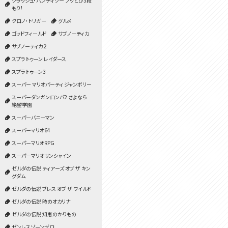
クラッシュ・バンディクー ブッとび3段
もり！
クロノ・トリガー
グルメ
ゴッドフィールド
サブノーティカ
サブノーティカ２
スプラトゥーン レイダース
スプラトゥーン3
スーパー マリオパーティ ジャンボリー
スーパーダンガンロンパ2 さよなら
絶望学園
スーパーバニーマン
スーパーマリオ64
スーパーマリオRPG
スーパーマリオサンシャイン
ゼルダの伝説 ティアーズ オブ ザ キン
グダム
ゼルダの伝説 ブレス オブ ザ ワイルド
ゼルダの伝説 時のオカリナ
ゼルダの伝説 知恵のかりもの
ゼンレスゾーンゼロ