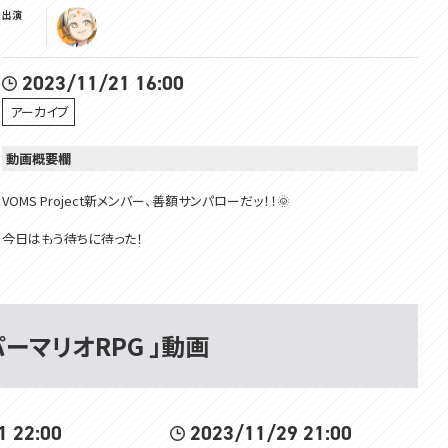
出演
2023/11/21 16:00
アーカイブ
動画概要欄
VOMS Project新メンバー、善額サンパローだッ！！🌞
今日はもう待ちに待った！
27年前に実現した最強に最高な奇跡のタッグでおくる。
「あの」作品がなんとリメイク・・・！！！！
♪ロールプレイングゲーム やったことない人も
マリオと旅にでよう ドラマをつくろう
ーパーマリオRPG 」動画
ロールプレイングゲーム やりつくした人も
まんぞくさせます マリオです♪
ンン～～～～～～～～～～～～～～～～～～～～～～
1 22:00
2023/11/29 21:00