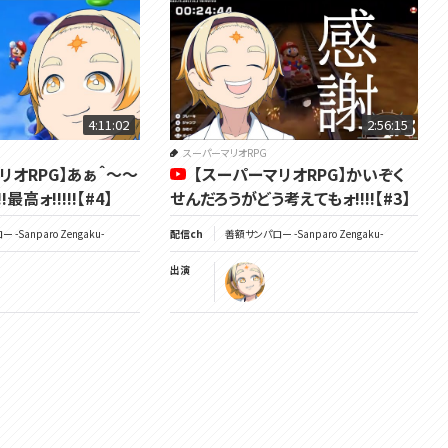
自分、涙いいスか。
※※※※諸注意※※※※
善額サンパローは20ﾌﾝﾌﾝ年前にこのゲームを完全攻略済みですが、初見で
見てくれる方のためにもネタバレは基本禁止でお願いします。
4:11:02
2:56:15
「隠し宝箱」等の情報の手助けを求める可能性があります、ぜひ助言をお願
いします。
スーパーマリオRPG
今作品のBGMが好きすぎるあまり、全部聞いてしまう可能性があります、皆
リオRPG】あぁ＾～～
【スーパーマリオRPG】かいぞく
サンも聞け。
最高ォ!!!!!【#4】
せんだろうがどう考えてもォ!!!!【#3】
一部キャラクターの台詞をアテレコする可能性があります、イメージを壊し
たらごめんなさい。
-Sanparo Zengaku-
配信ch
善額サンパロー -Sanparo Zengaku-
リスナー同士で喧嘩だけはすんな、楽しく見てくれよな🌞
出演
以上、おわりッ!!!
━━━━━━━━━━━━━━━━━━━━━━━━━━━━━━━
━━━━
🌞笑顔になるTwitter☟
https://twitter.com/Sanparo_Z
🌞チャンネル登録と高評価を...押せェーーーｯ☟
https://www.youtube.com/@UCIEBSYfCdoSwkeWu9Odhkgg