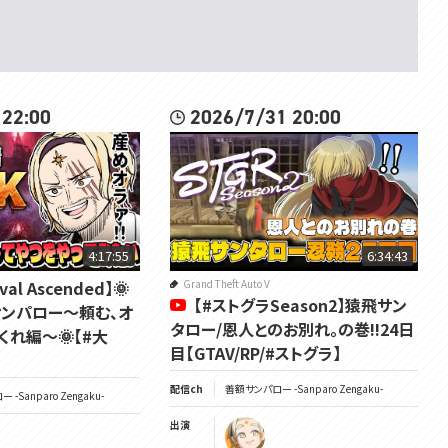
 22:00
2026/7/31 20:00
4:17:55
6:34:43
ival Ascended】🌞
Grand Theft Auto V
【#ストグラSeason2】猿飛サン
サンパロー～頼む、オ
タロー/恩人とのお別れ。の巻!!24日
れ編～🌞【#大
目【GTAV/RP/#ストグラ】
配信ch
善額サンパロー -Sanparo Zengaku-
-Sanparo Zengaku-
出演