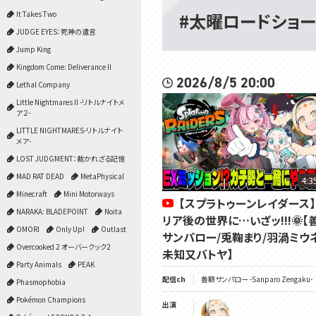
#太曜ロードショー
It Takes Two
JUDGE EYES：死神の遺言
Jump King
Kingdom Come: Deliverance II
2026/8/5 20:00
Lethal Company
Little Nightmares II -リトルナイトメ
ア２-
LITTLE NIGHTMARES-リトルナイト
メア-
LOST JUDGMENT：裁かれざる記憶
MAD RAT DEAD
MetaPhysical
4:3
Minecraft
Mini Motorways
【スプラトゥーンレイダース】
NARAKA: BLADEPOINT
Noita
リア後の世界に…いざッ!!!🌞【
OMORI
Only Up!
Outlast
サンパロー/兎鞠まり/羽渦ミウ
Overcooked 2 オーバークック2
未知又バトヤ】
Party Animals
PEAK
配信ch
善額サンパロー -Sanparo Zengaku-
Phasmophobia
Pokémon Champions
出演