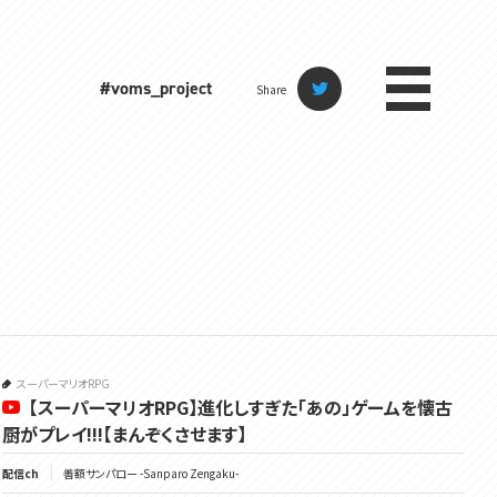
#voms_project
Share
スーパーマリオRPG
【スーパーマリオRPG】進化しすぎた「あの」ゲームを懐古
厨がプレイ!!!【まんぞくさせます】
配信ch
善額サンパロー -Sanparo Zengaku-