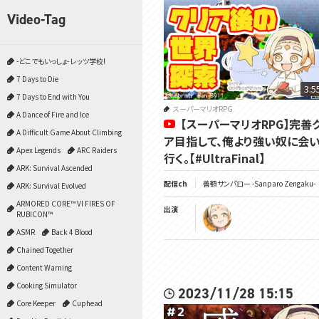
Video-Tag
-どこでもいっしょ- レッツ学校!
7 Days to Die
3:5
7 Days to End with You
スーパーマリオRPG
A Dance of Fire and Ice
【スーパーマリオRPG】完善
A Difficult Game About Climbing
ア目指して、俺より強い奴に会
Apex Legends
ARC Raiders
行く。【#UltraFinal】
ARK: Survival Ascended
配信ch
善額サンパロー -Sanparo Zengaku-
ARK: Survival Evolved
ARMORED CORE™ VI FIRES OF
出演
RUBICON™
ASMR
Back 4 Blood
Chained Together
Content Warning
Cooking Simulator
2023/11/28 15:15
Core Keeper
Cuphead