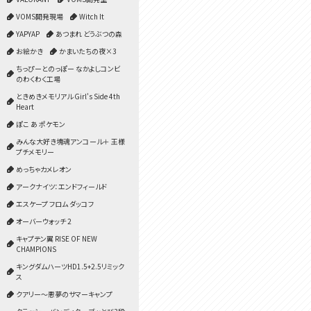
VOMS開発現場
Witch It
YAPYAP
あつまれ どうぶつの森
お絵かき
かまいたちの夜×3
ちっぴーとのっぽー なかよしコンビ
のわくわく工場
ときめきメモリアル Girl's Side 4th
Heart
ぽこ あ ポケモン
みんな大好き塊魂アンコール＋ 王様
プチメモリー
めっちゃカメレオン
アークナイツ：エンドフィールド
エスケープ フロム ダッコフ
オーバーウォッチ 2
キャプテン翼 RISE OF NEW
CHAMPIONS
キングダムハーツHD1.5+2.5リミック
ス
クアリー～悪夢のサマーキャンプ