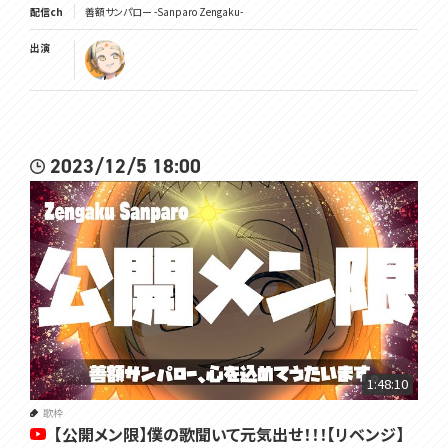
配信ch
善額サンパロー -Sanparo Zengaku-
出演
2023/12/5 18:00
1:48:10
歌枠
【公開メン限】僕の歌聞いて元気出せ！！！【リベンジ】