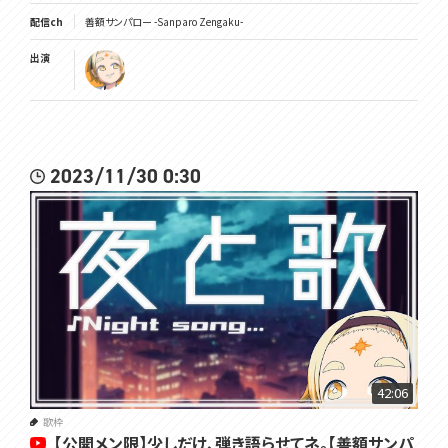
配信ch
善額サンパロー -Sanparo Zengaku-
出演
2023/11/30 0:30
42:06
歌枠
【公開メン限】少しだけ、弾き語らせてネ。【善額サンパ