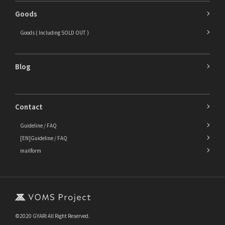
Goods
Goods ( Including SOLD OUT )
Blog
Contact
Guideline / FAQ
[EN]Guideline / FAQ
mailform
©2020 GYARI All Right Reserved.