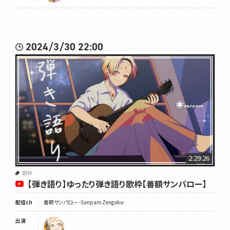
2024/3/30 22:00
2:29:26
歌枠
【弾き語り】ゆったり弾き語り歌枠【善額サンパロー】
配信ch
善額サンパロー -Sanparo Zengaku-
出演