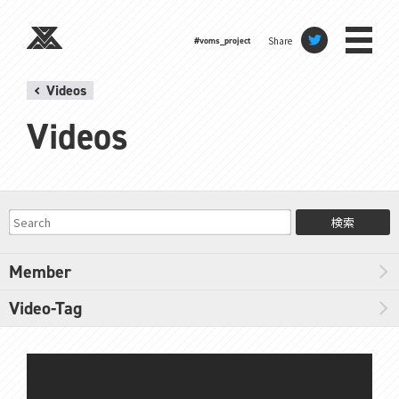
Share
#voms_project
Videos
Videos
検索
Member
Video-Tag