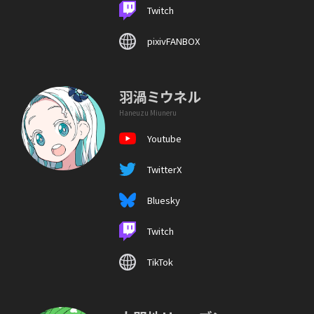
Twitch
pixivFANBOX
羽渦ミウネル
Haneuzu Miuneru
Youtube
TwitterX
Bluesky
Twitch
TikTok