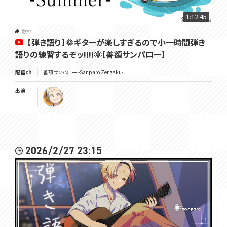
🌞VOMS公式ﾁｬﾝﾈｫｩ☟
https://youtube.com/@VOMS_Project
1:12:45
━━━━━━━━━━━━━━━━━━━━━━━━━━━━━
歌枠
【弾き語り】🌞ギターが楽しすぎるので小一時間弾き
━━━━━━
語りの練習するぞッ!!!!🌞【善額サンパロー】
覚悟を決めろ🌞
#太曜ロードショー
配信ch
善額サンパロー -Sanparo Zengaku-
出演
2026/2/27 23:15