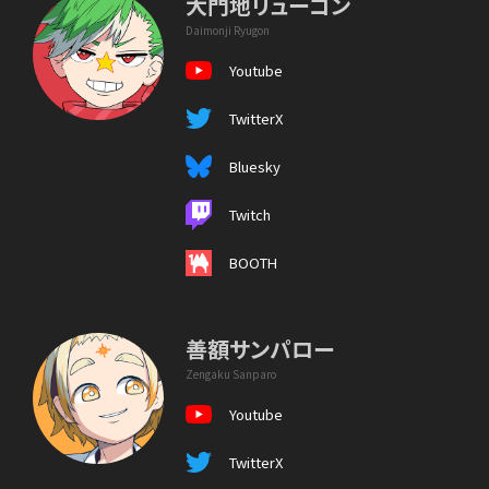
大門地リューゴン
Daimonji Ryugon
Youtube
TwitterX
Bluesky
Twitch
BOOTH
善額サンパロー
Zengaku Sanparo
Youtube
TwitterX