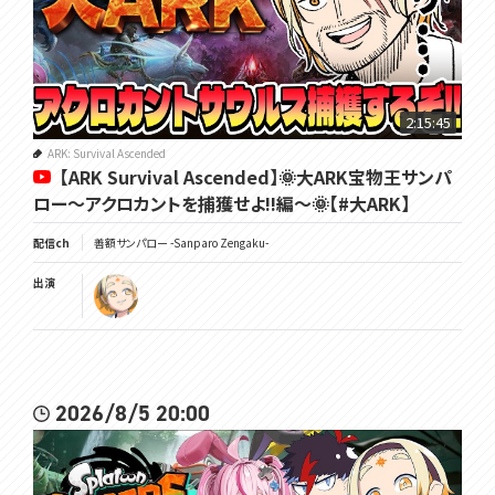
2:15:45
ARK: Survival Ascended
【ARK Survival Ascended】🌞大ARK宝物王サンパ
ロー～アクロカントを捕獲せよ!!編～🌞【#大ARK】
配信ch
善額サンパロー -Sanparo Zengaku-
出演
2026/8/5 20:00