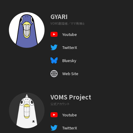
GYARI
VOMS創設者／ママ鳥博士
Youtube
TwitterX
Bluesky
Web Site
VOMS Project
公式アカウント
Youtube
TwitterX