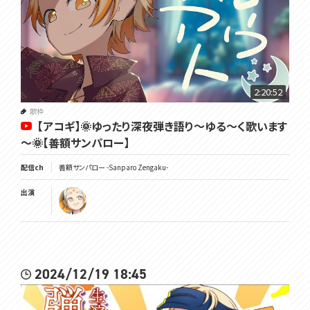
2:20:52
歌枠
【アコギ】🌞ゆったり深夜弾き語り～ゆる～く歌います
～🌞【善額サンパロー】
配信ch
善額サンパロー -Sanparo Zengaku-
出演
2024/12/19 18:45