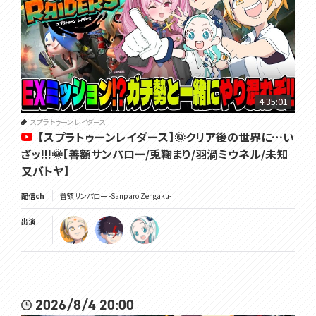
4:35:01
スプラトゥーン レイダース
【スプラトゥーンレイダース】🌞クリア後の世界に…い
ざッ!!!🌞【善額サンパロー/兎鞠まり/羽渦ミウネル/未知
又バトヤ】
配信ch
善額サンパロー -Sanparo Zengaku-
出演
2026/8/4 20:00