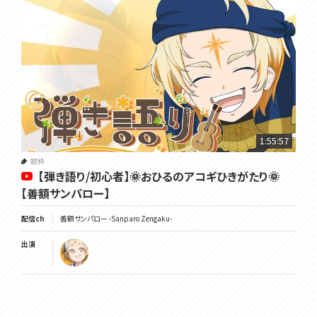
1:55:57
歌枠
【弾き語り/初心者】🌞おひるのアコギひきがたり🌞
【善額サンパロー】
配信ch
善額サンパロー -Sanparo Zengaku-
出演