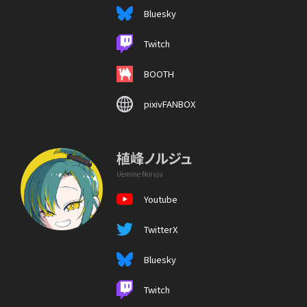
Bluesky
Twitch
BOOTH
pixivFANBOX
植峰ノルジュ
Uemine Noruju
Youtube
TwitterX
Bluesky
Twitch