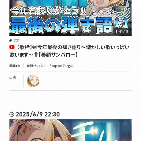
1:41:15
歌枠
【歌枠】🌞今年最後の弾き語り～懐かしい歌いっぱい
歌います～🌞【善額サンパロー】
配信ch
善額サンパロー -Sanparo Zengaku-
出演
2025/6/9 22:30