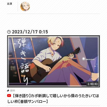
出演
2023/12/17 0:15
1:48:40
歌枠
【弾き語り】カポ新調して嬉しいから僕のうたきいてほ
しい枠【善額サンパロー】