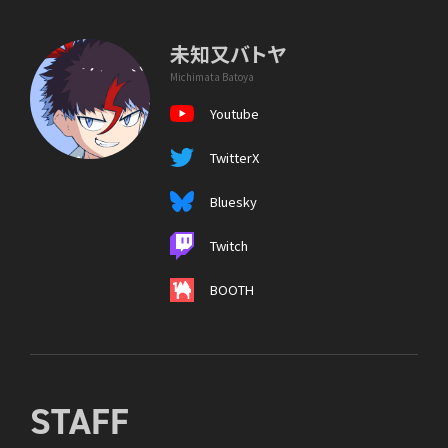
未知又バトヤ
Michimata Batoya
Youtube
TwitterX
Bluesky
Twitch
BOOTH
STAFF