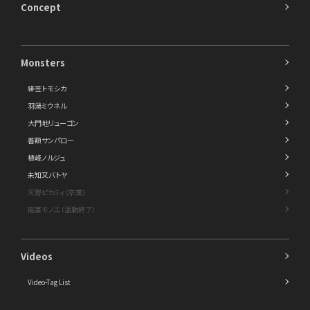
Concept
Monsters
緋笠トモシカ
羽渦ミウネル
大門地リューゴン
善額サンパロー
植峰ノルジュ
未知又バトヤ
天野ピカミィ（卒業）
磁富モノエ（活動終了）
Videos
Video-Tag List