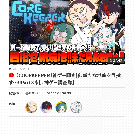
6:27:43
Core Keeper
【COORKEEPER】神ゲー調査隊、新たな地底を目指
す…!!Part3🌞【#神ゲー調査隊】
配信ch
善額サンパロー -Sanparo Zengaku-
出演