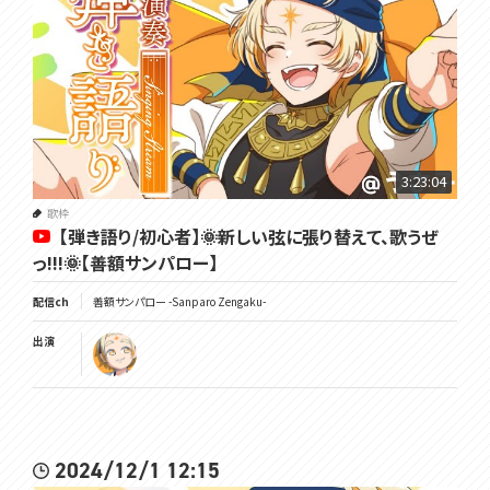
3:23:04
歌枠
【弾き語り/初心者】🌞新しい弦に張り替えて、歌うぜ
っ!!!🌞【善額サンパロー】
配信ch
善額サンパロー -Sanparo Zengaku-
出演
2024/12/1 12:15