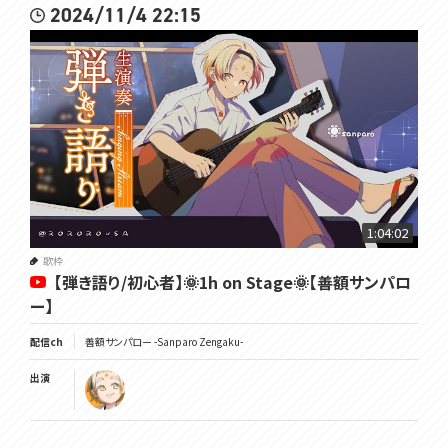
2024/11/4 22:15
1:04:02
歌枠
【弾き語り/初心者】🌞1h on Stage🌞【善額サンパロ
ー】
配信ch
善額サンパロー -Sanparo Zengaku-
出演