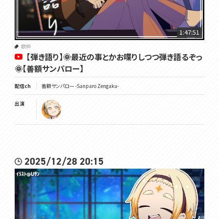
1:47:51
歌枠
【弾き語り】🌞最近の事とかお喋りしつつ弾き語るぞっ
🌞【善額サンパロー】
配信ch
善額サンパロー -Sanparo Zengaku-
出演
2025/12/28 20:15