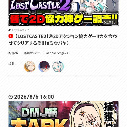
5:10:15
Lost Castle 2
【LOSTCASTE2】🌞2Dアクション協力ゲー!!力を合わ
せてクリアするぞ‼【#ミウパヤ】
配信ch
善額サンパロー -Sanparo Zengaku-
出演
2026/8/6 16:00