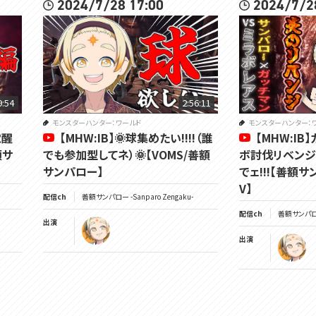
2024/7/28 17:00
2024/7/2
9:54
2:56:11
モンスターハンター：ワールド
モンスターハンター：
覚醒
【MHW:IB】🌞球集めたい!!!!（誰
【MHW:I
額サ
でも参加型してネ）🌞【VOMS/善額
ボ討伐リベンジ!
サンパロー】
でェ!!!【善額
V】
配信ch
善額サンパロー -Sanparo Zengaku-
配信ch
善額サンパロー 
出演
出演