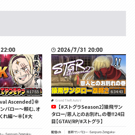
 22:00
2026/7/31 20:00
4:17:55
6:34:43
ival Ascended】🌞
Grand Theft Auto V
【#ストグラSeason2】猿飛サン
サンパロー～頼む、オ
タロー/恩人とのお別れ。の巻!!24日
れ編～🌞【#大
目【GTAV/RP/#ストグラ】
配信ch
善額サンパロー -Sanparo Zengaku-
-Sanparo Zengaku-