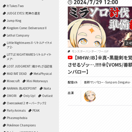
2024/7/29 12:00
It Takes Two
JUDGE EYES：死神の遺言
Jump King
Kingdom Come: Deliverance II
Lethal Company
2:4
Little Nightmares II -リトルナイトメ
ア２-
モンスターハンター：ワールド
LITTLE NIGHTMARES-リトルナイト
【MHW:IB】🌞真・黒龍剣を
メア-
させるゾッ….!!!!🌞【VOMS/善
LOST JUDGMENT：裁かれざる記憶
ンパロー】
MAD RAT DEAD
MetaPhysical
Minecraft
Mini Motorways
配信ch
善額サンパロー -Sanparo Zengaku-
NARAKA: BLADEPOINT
Noita
出演
OMORI
Only Up!
Outlast
Overcooked 2 オーバークック2
Party Animals
PEAK
Phasmophobia
Pokémon Champions