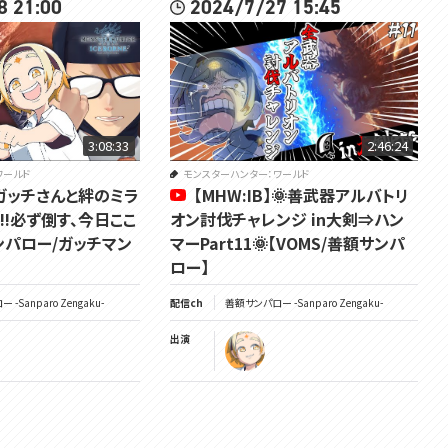
8 21:00
2024/7/27 15:45
3:08:33
2:46:24
ワールド
モンスターハンター：ワールド
B】ガッチさんと絆のミラ
【MHW:IB】🌞善武器アルバトリ
!必ず倒す、今日ここ
オン討伐チャレンジ in大剣⇒ハン
サンパロー/ガッチマン
マーPart11🌞【VOMS/善額サンパ
ロー】
-Sanparo Zengaku-
配信ch
善額サンパロー -Sanparo Zengaku-
出演