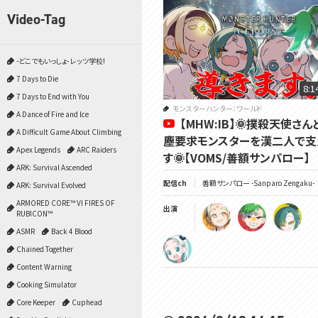
Video-Tag
-どこでもいっしょ- レッツ学校!
7 Days to Die
8:1
7 Days to End with You
モンスターハンター：ワールド
A Dance of Fire and Ice
【MHW:IB】🌞撲殺天使さん
A Difficult Game About Climbing
塵要求モンスターを漢二人で支
Apex Legends
ARC Raiders
す🌞【VOMS/善額サンパロー】
ARK: Survival Ascended
配信ch
善額サンパロー -Sanparo Zengaku-
ARK: Survival Evolved
ARMORED CORE™ VI FIRES OF
出演
RUBICON™
ASMR
Back 4 Blood
Chained Together
Content Warning
Cooking Simulator
Core Keeper
Cuphead