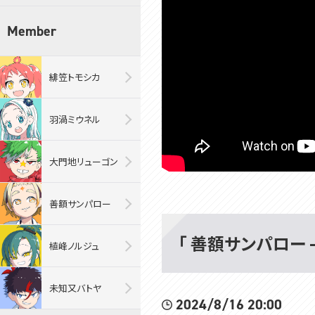
Member
緋笠トモシカ
羽渦ミウネル
大門地リューゴン
善額サンパロー
「 善額サンパロー -
植峰ノルジュ
未知又バトヤ
2024/8/16 20:00