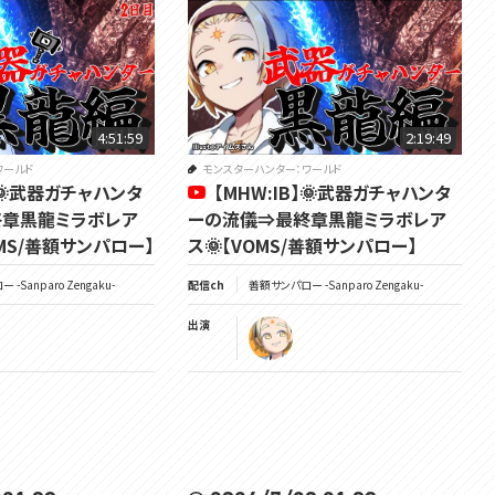
今回はミラソロ討伐準備編で素材集めます🌞
以下、縛り内容。
👇太陽ハンター、ウェポンマスターへの道👇
4:51:59
2:19:49
・初めてのクエストに持っていく武器は原則「視聴者リクエストルーレット」
で決める物とする。（使ったことない武器でも関係無）
ワールド
モンスターハンター：ワールド
・一度武器が決まったら、変更する事は出来ない。〇
】🌞武器ガチャハンタ
【MHW:IB】🌞武器ガチャハンタ
・新クエストに持っていく武器を作る素材が足りない場合は、武器を選んで
終章黒龍ミラボレア
ーの流儀⇒最終章黒龍ミラボレア
素材稼ぎに行く事は良いものとする。〇
OMS/善額サンパロー】
ス🌞【VOMS/善額サンパロー】
・最後まで決してあきらめない。〇
・愚痴を言わない。✖（ＭＨＷにて失敗）
-Sanparo Zengaku-
配信ch
善額サンパロー -Sanparo Zengaku-
・理不尽なタヒにキレない。✖（ＭＨＷにて失敗）
・アルバトリオンを全ての武器で討伐する👈New
出演
(達成済み:片手/狩猟笛/弓/操虫棍/チャアク/スラアク/太刀/双剣/大剣/ハン
マー)
ついにアイスボーン！！！もうウェポンマスターといっても差支えがないので
皆の願いを僕が叶えるぜ☆
僕のウェポンマスターへの成長を皆サン、お楽しみくだサイ✨
サムネの武器アイコン、スペシャルサンクス🌞👇