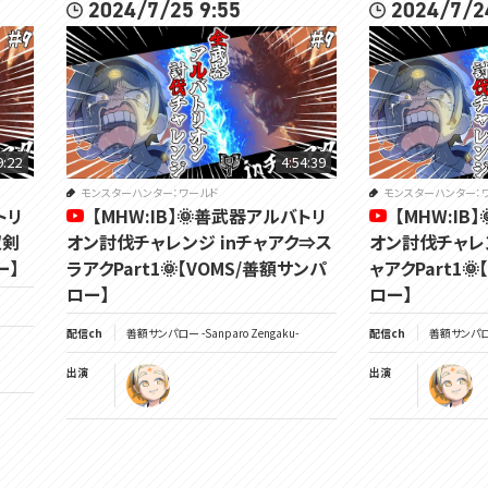
2024/7/25 9:55
2024/7/2
9:22
4:54:39
モンスターハンター：ワールド
モンスターハンター：
トリ
【MHW:IB】🌞善武器アルバトリ
【MHW:IB
双剣
オン討伐チャレンジ inチャアク⇒ス
オン討伐チャレ
ー】
ラアクPart1🌞【VOMS/善額サンパ
ャアクPart1
ロー】
ロー】
配信ch
善額サンパロー -Sanparo Zengaku-
配信ch
善額サンパロー 
出演
出演