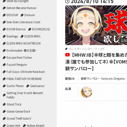
2024/8/10 14:15
Dead by Daylight
Detroit Become Human
DEVOUR
Dinkum
Doki Doki Literature Club!
DOOM Eternal
DOOM(2016)
Duolingo
ELDEN RING
1:5
ELDEN RING NIGHTREIGN
モンスターハンター：ワールド
Enshrouded~霧の王国~
【MHW:IB】🌞球と眼を集め
Escape from Tarkov
漢（誰でも参加してネ）🌞【VOM
Faaast Penguin
額サンパロー】
Fall Guys: Ultimate Knockout
配信ch
善額サンパロー -Sanparo Zengaku-
FINAL FANTASY VII REMAKE
Gartic Phone
GeoGuessr
出演
Getting Over It with Bennett
Foddy
Ghost Trick
Goose Goose Duck
Grand Theft Auto V
Green Hell
Hollow Knight