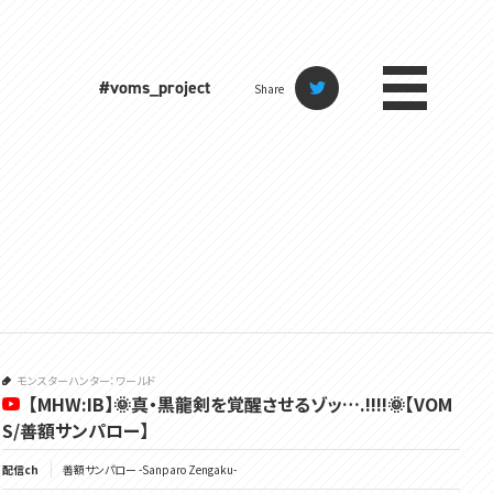
#voms_project
Share
モンスターハンター：ワールド
【MHW:IB】🌞真・黒龍剣を覚醒させるゾッ….!!!!🌞【VOM
S/善額サンパロー】
配信ch
善額サンパロー -Sanparo Zengaku-