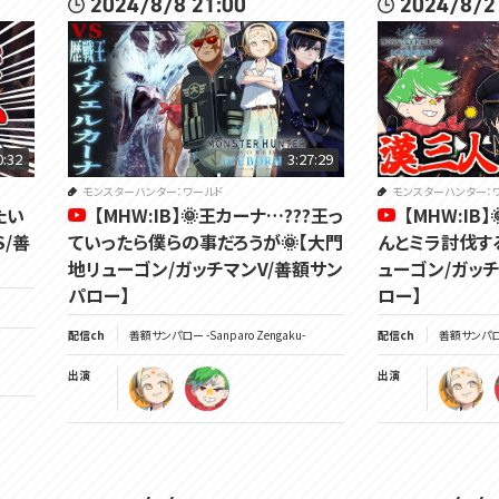
2024/8/8 21:00
2024/8/2
0:32
3:27:29
モンスターハンター：ワールド
モンスターハンター：
たい
【MHW:IB】🌞王カーナ…???王っ
【MHW:IB
S/善
ていったら僕らの事だろうが🌞【大門
んとミラ討伐する
地リューゴン/ガッチマンV/善額サン
ューゴン/ガッ
パロー】
ロー】
配信ch
善額サンパロー -Sanparo Zengaku-
配信ch
善額サンパロー 
出演
出演