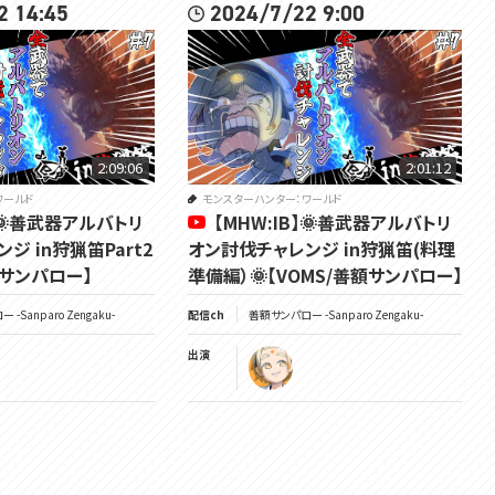
2 14:45
2024/7/22 9:00
2:09:06
2:01:12
ワールド
モンスターハンター：ワールド
】🌞善武器アルバトリ
【MHW:IB】🌞善武器アルバトリ
ジ in狩猟笛Part2
オン討伐チャレンジ in狩猟笛(料理
額サンパロー】
準備編）🌞【VOMS/善額サンパロー】
-Sanparo Zengaku-
配信ch
善額サンパロー -Sanparo Zengaku-
出演