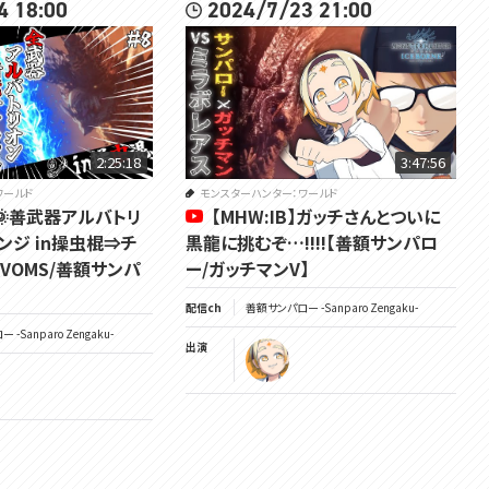
4 18:00
2024/7/23 21:00
2:25:18
3:47:56
ワールド
モンスターハンター：ワールド
】🌞善武器アルバトリ
【MHW:IB】ガッチさんとついに
ンジ in操虫棍⇒チ
黒龍に挑むぞ…!!!!【善額サンパロ
【VOMS/善額サンパ
ー/ガッチマンV】
配信ch
善額サンパロー -Sanparo Zengaku-
-Sanparo Zengaku-
出演