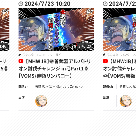
2024/7/23 10:20
2024/7/2
4:46
3:45:20
モンスターハンター：ワールド
モンスターハンター：
トリ
【MHW:IB】🌞善武器アルバトリ
【MHW:IB
5🌞
オン討伐チャレンジ in弓Part1🌞
オン討伐チャレン
【VOMS/善額サンパロー】
🌞【VOMS/善
配信ch
善額サンパロー -Sanparo Zengaku-
配信ch
善額サンパロー 
出演
出演