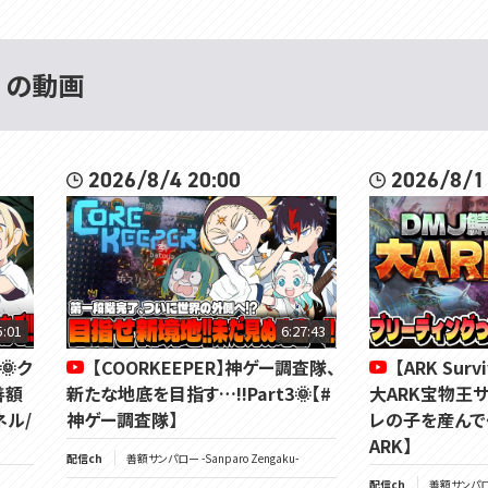
 の動画
2026/8/4 20:00
2026/8/1
5:01
6:27:43
🌞ク
【COORKEEPER】神ゲー調査隊、
【ARK Surv
善額
新たな地底を目指す…!!Part3🌞【#
大ARK宝物王
ネル/
神ゲー調査隊】
レの子を産んでく
ARK】
配信ch
善額サンパロー -Sanparo Zengaku-
配信ch
善額サンパロー 