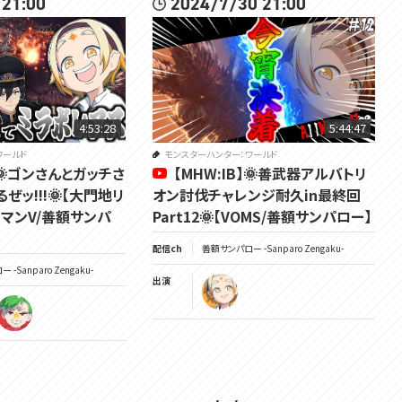
 21:00
2024/7/30 21:00
https://shima128.com/weaponicons/
#太曜ロードショー #voms_project #monsterhunterworld
4:53:28
5:44:47
ワールド
モンスターハンター：ワールド
】🌞ゴンさんとガッチさ
【MHW:IB】🌞善武器アルバトリ
ぜッ!!!🌞【大門地リ
オン討伐チャレンジ耐久in最終回
チマンV/善額サンパ
Part12🌞【VOMS/善額サンパロー】
配信ch
善額サンパロー -Sanparo Zengaku-
-Sanparo Zengaku-
出演