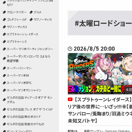
クラッシュ・バンディクー ブッとび3段
もり！
クロノ・トリガー
グルメ
ゴッドフィールド
サブノーティカ
#太曜ロードショー
サブノーティカ２
スプラトゥーン レイダース
スプラトゥーン3
2026/8/5 20:00
スーパー マリオパーティ ジャンボリー
スーパーダンガンロンパ2 さよなら
絶望学園
スーパーバニーマン
スーパーマリオ64
スーパーマリオRPG
4:3
スーパーマリオサンシャイン
ゼルダの伝説 ティアーズ オブ ザ キン
【スプラトゥーンレイダース】
グダム
リア後の世界に…いざッ!!!🌞【
ゼルダの伝説 ブレス オブ ザ ワイルド
サンパロー/兎鞠まり/羽渦ミウ
ゼルダの伝説 時のオカリナ
未知又バトヤ】
ゼルダの伝説 知恵のかりもの
配信ch
善額サンパロー -Sanparo Zengaku-
ゼンレスゾーンゼロ