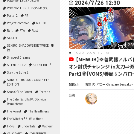
Pokémon LEGENDS Z-A
2024/7/26 12:30
Pokémon LEGENDS アルセウス
Portal 2
PR
Project Zomboid
R.E.P.O.
Raft
RTA
Rust
SANABI
2:3
SEKIRO: SHADOWS DIE TWICE | 隻
狼
モンスターハンター：ワールド
Shape of Dreams
【MHW:IB】🌞善武器アルバ
SILENT HILL 2
SILENT HILL f
オン討伐チャレンジ in太刀⇒
Slay the Spire 2
Part1🌞【VOMS/善額サンパロ
SONG OF HORROR COMPLETE
EDITION
配信ch
善額サンパロー -Sanparo Zengaku-
Sons Of The Forest
Terraria
出演
The Elder Scrolls IV: Oblivion
Remastered
The Forest
The Headliners
The Witcher® 3: Wild Hunt
TRPG
Undertale
Valheim
VALORANT
VOMS開発室