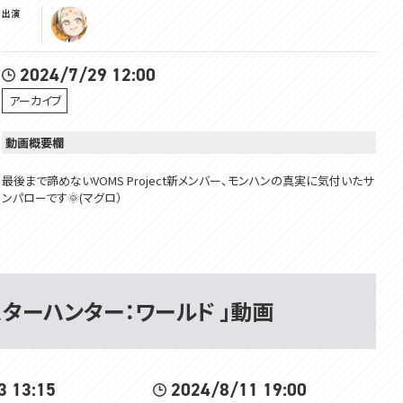
出演
2024/7/29 12:00
アーカイブ
動画概要欄
最後まで諦めないVOMS Project新メンバー、モンハンの真実に気付いたサ
ンパローです🌞(マグロ）
前からやりたいやりたいと思っていたこちらッ!!!
モンスターハンターワールド:アイスボーン
なんとこちら私、アイスボーンは初でございますッ!!
ワールドの方はもうクリア済みなので、アイスボーンで最強のハンターにな
るべく、こんな縛りをご用意しました。
モンスターハンター：ワールド 」動画
カブカカブが完成し、完全勝利した善額サンパロー。
ガッチさんとアルバトリオンを討伐した、ということは...!!
次に待つのはアルバトリオンソロ討伐と宝珠集めだった....!!!!!
3 13:15
2024/8/11 19:00
全武器アルバトリオンソロ討伐チャレンジ、ついに時が来た。