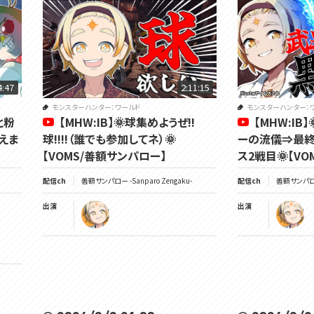
4:47
2:11:15
モンスターハンター：ワールド
モンスターハンター：
と粉
【MHW:IB】🌞球集めようぜ!!
【MHW:IB
えま
球!!!!（誰でも参加してネ）🌞
ーの流儀⇒最
【VOMS/善額サンパロー】
ス2戦目🌞【V
配信ch
善額サンパロー -Sanparo Zengaku-
配信ch
善額サンパロー 
出演
出演