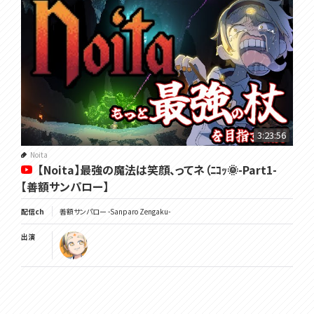
3:23:56
Noita
【Noita】最強の魔法は笑顔、ってネ（ﾆｺｯ🌞-Part1-
【善額サンパロー】
配信ch
善額サンパロー -Sanparo Zengaku-
出演