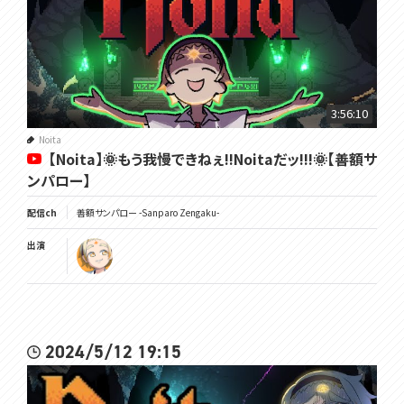
3:56:10
Noita
【Noita】🌞もう我慢できねぇ!!Noitaだッ!!!🌞【善額サ
ンパロー】
配信ch
善額サンパロー -Sanparo Zengaku-
出演
2024/5/12 19:15