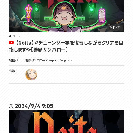
2:41:21
Noita
【Noita】🌞チェーンソー学を復習しながらクリアを目
指します🌞【善額サンパロー】
配信ch
善額サンパロー -Sanparo Zengaku-
出演
2024/9/4 9:05