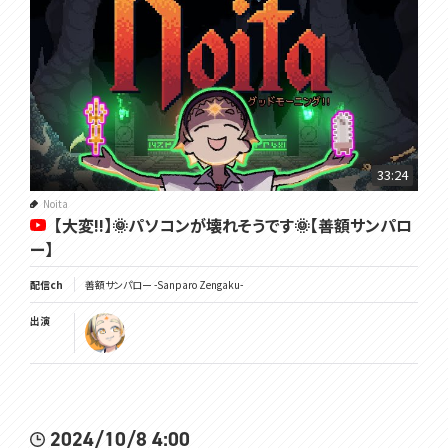
33:24
Noita
【大変!!】🌞パソコンが壊れそうです🌞【善額サンパロ
ー】
配信ch
善額サンパロー -Sanparo Zengaku-
出演
2024/10/8 4:00