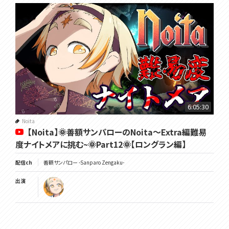
6:05:30
Noita
【Noita】🌞善額サンパローのNoita～Extra編難易
度ナイトメアに挑む~🌞Part12🌞【ロングラン編】
配信ch
善額サンパロー -Sanparo Zengaku-
出演