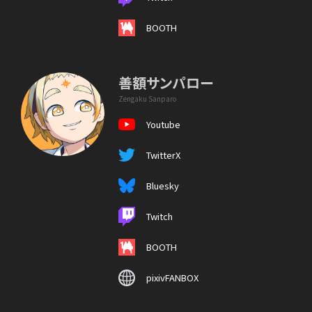
BOOTH
善額サンパロー
Zengaku Sanparo
Youtube
TwitterX
Bluesky
Twitch
BOOTH
pixivFANBOX