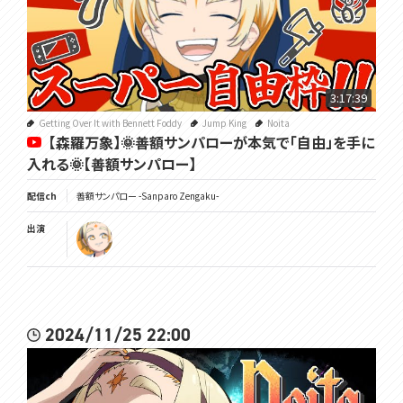
3:17:39
Getting Over It with Bennett Foddy
Jump King
Noita
【森羅万象】🌞善額サンパローが本気で「自由」を手に
入れる🌞【善額サンパロー】
配信ch
善額サンパロー -Sanparo Zengaku-
出演
2024/11/25 22:00