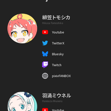
緋笠トモシカ
Hikasa Tomoshika
Youtube
TwitterX
Bluesky
Twitch
pixivFANBOX
羽渦ミウネル
Haneuzu Miuneru
Youtube