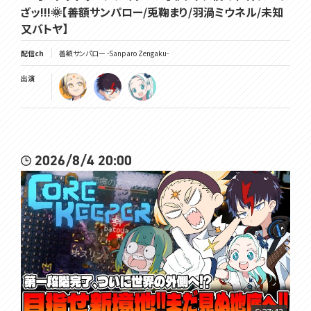
ざッ!!!🌞【善額サンパロー/兎鞠まり/羽渦ミウネル/未知
又バトヤ】
配信ch
善額サンパロー -Sanparo Zengaku-
出演
2026/8/4 20:00