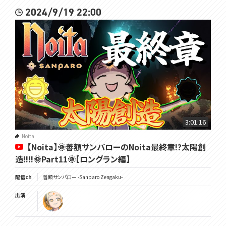
2024/9/19 22:00
3:01:16
Noita
【Noita】🌞善額サンパローのNoita最終章!?太陽創
造!!!!🌞Part11🌞【ロングラン編】
配信ch
善額サンパロー -Sanparo Zengaku-
出演