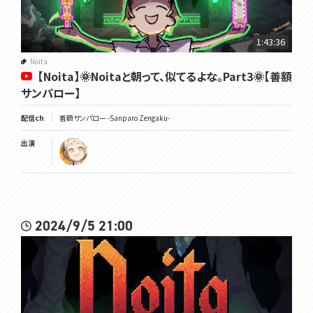
1:43:36
Noita
【Noita】🌞Noitaと朝って、似てるよな。Part3🌞【善額
サンパロー】
配信ch
善額サンパロー -Sanparo Zengaku-
出演
2024/9/5 21:00