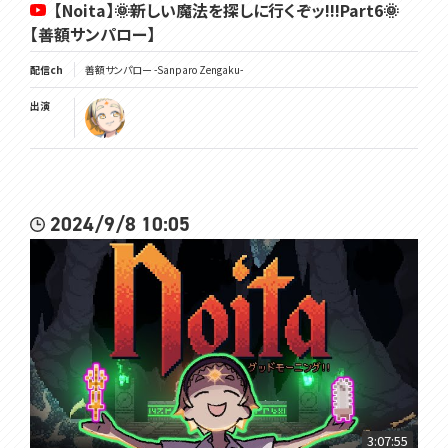
【Noita】🌞新しい魔法を探しに行くぞッ!!!Part6🌞
【善額サンパロー】
配信ch
善額サンパロー -Sanparo Zengaku-
出演
2024/9/8 10:05
3:07:55