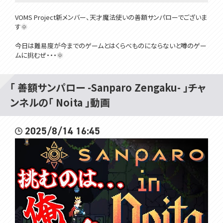
VOMS Project新メンバー、天才魔法使いの善額サンパローでございま
す🌞
今日は難易度が今までのゲームとはくらべものにならないと噂のゲー
ムに挑むぜ・・・🌞
サンパローの今度の舞台は「魔法」
太陽みたいな魔法があればいいなーーーーッ!!!!
「 善額サンパロー -Sanparo Zengaku- 」チャ
さらなる探求の先へ。
ンネルの「 Noita 」動画
最強の杖と魔法学の勉学。
そしてNoitaの謎。
2025/8/14 16:45
そのすべてに迫る。
地獄なのか天国となるか、善額サンパローの新企画。
『Noitaの完全クリア』開幕。
※注意※
クリア完了!!新しい要素に挑戦していくのでアドバイスいっぱいしてくれ
てオッケーです🌞
いっぱい応援する事。
指示する時は🌞を付ける事。