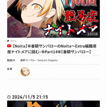
1:57:16
Noita
【Noita】🌞善額サンパローのNoita～Extra編難易
度ナイトメアに挑む~🌞Part14🌞【善額サンパロー】
配信ch
善額サンパロー -Sanparo Zengaku-
出演
2024/11/5 21:15