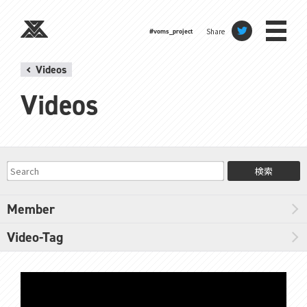
Share
#voms_project
Videos
Videos
検索
Member
Video-Tag