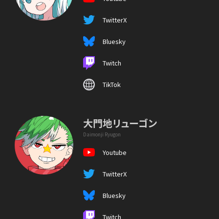
TwitterX
Bluesky
Twitch
TikTok
大門地リューゴン
Daimonji Ryugon
Youtube
TwitterX
Bluesky
Twitch