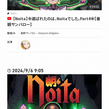
4:59:01
Noita
【Noita】🌞選ばれたのは、Noitaでした。Part4🌞【善
額サンパロー】
配信ch
善額サンパロー -Sanparo Zengaku-
出演
2024/9/6 9:05