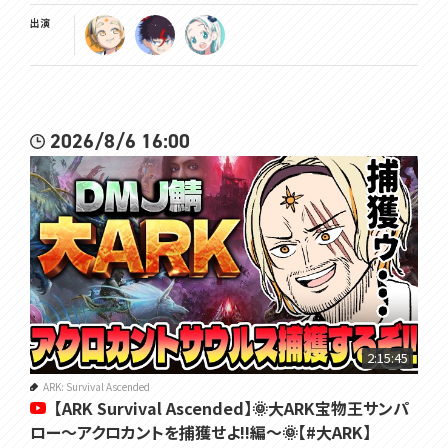
出演
2026/8/6 16:00
2:15:45
ARK: Survival Ascended
【ARK Survival Ascended】🌞大ARK宝物王サンパ
ロー～アクロカントを捕獲せよ!!編～🌞【#大ARK】