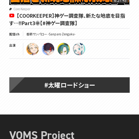
6:27:43
Core Keeper
【COORKEEPER】神ゲー調査隊、新たな地底を目指
す…!!Part3🌞【#神ゲー調査隊】
配信ch
善額サンパロー -Sanparo Zengaku-
出演
#太曜ロードショー
VOMS Project