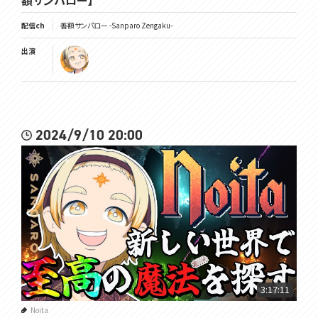
額サンパロー】
配信ch
善額サンパロー -Sanparo Zengaku-
出演
2024/9/10 20:00
3:17:11
Noita