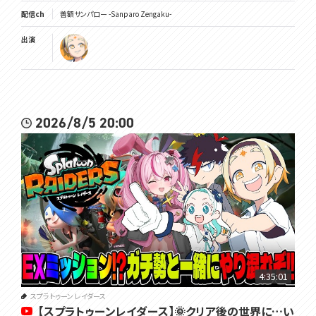
配信ch
善額サンパロー -Sanparo Zengaku-
出演
2026/8/5 20:00
4:35:01
スプラトゥーン レイダース
【スプラトゥーンレイダース】🌞クリア後の世界に…い