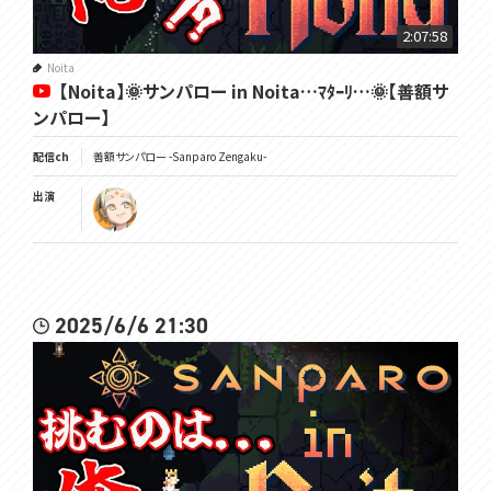
以上、おわりッ!!!
2:07:58
https://youtu.be/rJQpoZ0XsVE?si=ecTijyG76gijMYy_
Noita
【Noita】🌞サンパロー in Noita…ﾏﾀｰﾘ…🌞【善額サ
━━━━━━━━━━━━━━━━━━━━━━━━━━━━━
━━━━━━
ンパロー】
🌞笑顔になるTwitter☟
配信ch
善額サンパロー -Sanparo Zengaku-
https://twitter.com/Sanparo_Z
出演
🌞チャンネル登録と高評価を...押せェーーーｯ☟
https://www.youtube.com/@UCIEBSYfCdoSwkeWu9Odhkgg
🌞VOMS公式HP☟
https://voms.net/
2025/6/6 21:30
🌞VOMS公式ﾁｬﾝﾈｫｩ☟
https://youtube.com/@VOMS_Project
━━━━━━━━━━━━━━━━━━━━━━━━━━━━━
━━━━━━
覚悟を決めろ🌞
#太曜ロードショー #voms_project #Noita