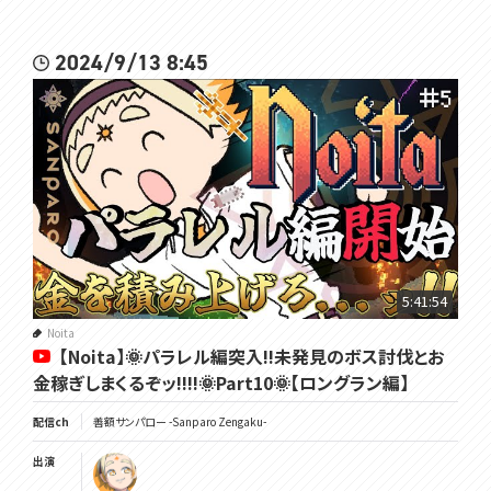
2024/9/13 8:45
5:41:54
Noita
【Noita】🌞パラレル編突入!!未発見のボス討伐とお
金稼ぎしまくるぞッ!!!!🌞Part10🌞【ロングラン編】
配信ch
善額サンパロー -Sanparo Zengaku-
出演