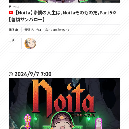
Noita
【Noita】🌞僕の人生は、Noitaそのものだ。Part5🌞
【善額サンパロー】
配信ch
善額サンパロー -Sanparo Zengaku-
出演
2024/9/7 7:00