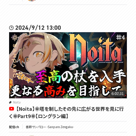
2024/9/12 13:00
6:07:31
Noita
【Noita】🌞塔を制したその先に広がる世界を見に行
く🌞Part9🌞【ロングラン編】
配信ch
善額サンパロー -Sanparo Zengaku-