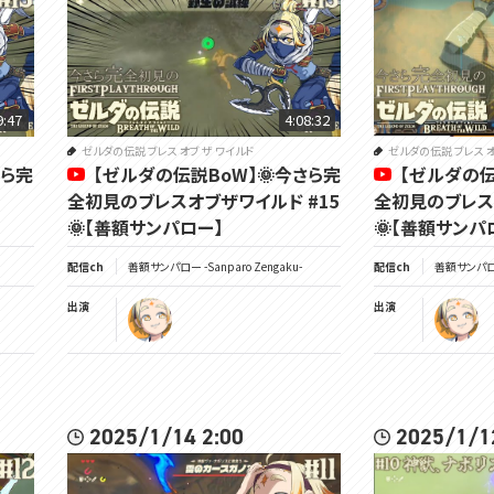
9:47
4:08:32
ゼルダの伝説 ブレス オブ ザ ワイルド
ゼルダの伝説 ブレス オ
さら完
【ゼルダの伝説BoW】🌞今さら完
【ゼルダの伝
全初見のブレスオブザワイルド #15
全初見のブレス
🌞【善額サンパロー】
🌞【善額サンパ
配信ch
善額サンパロー -Sanparo Zengaku-
配信ch
善額サンパロー 
出演
出演
2025/1/14 2:00
2025/1/1