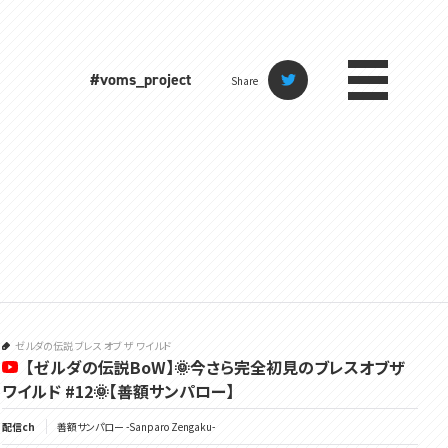
#voms_project
Share
ゼルダの伝説 ブレス オブ ザ ワイルド
【ゼルダの伝説BoW】🌞今さら完全初見のブレスオブザ
ワイルド #12🌞【善額サンパロー】
配信ch
善額サンパロー -Sanparo Zengaku-