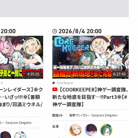
 20:00
2026/8/4 20:00
4:35:01
6:27:43
ース
Core Keeper
ーンレイダース】🌞ク
【COORKEEPER】神ゲー調査隊、
いざッ!!!🌞【善額
新たな地底を目指す…!!Part3🌞【#
鞠まり/羽渦ミウネル/
神ゲー調査隊】
配信ch
善額サンパロー -Sanparo Zengaku-
-Sanparo Zengaku-
出演