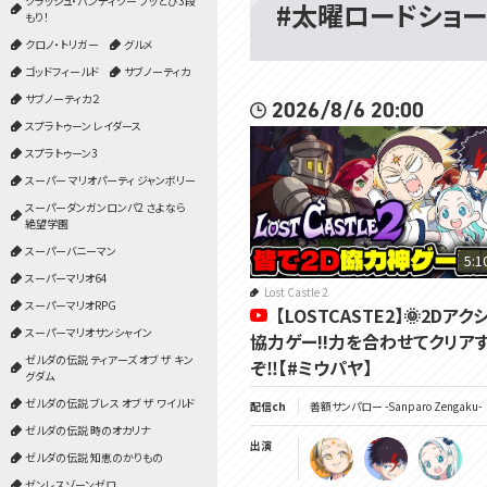
クラッシュ・バンディクー ブッとび3段
#太曜ロードショー
もり！
クロノ・トリガー
グルメ
ゴッドフィールド
サブノーティカ
サブノーティカ２
2026/8/6 20:00
スプラトゥーン レイダース
スプラトゥーン3
スーパー マリオパーティ ジャンボリー
スーパーダンガンロンパ2 さよなら
絶望学園
スーパーバニーマン
5:1
スーパーマリオ64
Lost Castle 2
スーパーマリオRPG
【LOSTCASTE2】🌞2Dアク
スーパーマリオサンシャイン
協力ゲー!!力を合わせてクリア
ゼルダの伝説 ティアーズ オブ ザ キン
ぞ‼【#ミウパヤ】
グダム
ゼルダの伝説 ブレス オブ ザ ワイルド
配信ch
善額サンパロー -Sanparo Zengaku-
ゼルダの伝説 時のオカリナ
出演
ゼルダの伝説 知恵のかりもの
ゼンレスゾーンゼロ