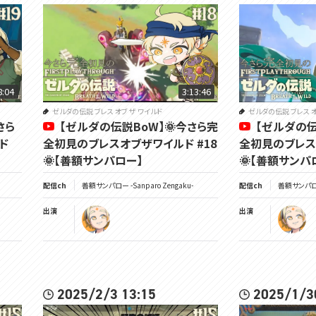
8:04
3:13:46
ゼルダの伝説 ブレス オブ ザ ワイルド
ゼルダの伝説 ブレス オ
さら
【ゼルダの伝説BoW】🌞今さら完
【ゼルダの伝
ド
全初見のブレスオブザワイルド #18
全初見のブレス
🌞【善額サンパロー】
🌞【善額サンパ
配信ch
善額サンパロー -Sanparo Zengaku-
配信ch
善額サンパロー 
出演
出演
2025/2/3 13:15
2025/1/3