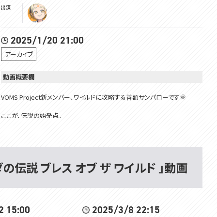
出演
2025/1/20 21:00
アーカイブ
動画概要欄
VOMS Project新メンバー、ワイルドに攻略する善額サンパローです🌞
ここが、伝説の始発点。
今日やるゲームは...ゼル伝シリーズの中でも圧倒的高評価なガチ神ゲーと
噂のこちら！！！！
【ゼルダの伝説 BREATHE OF THE WILD】
ルダの伝説 ブレス オブ ザ ワイルド 」動画
をプレイしていくゥ～～～～～～～～～!!!🌞✨
もう、デビューしてから色んな所でBoWやらないのBoWやらないの？
と言われ続け、実はゼル伝好きなのに自分が初見でやるために配信も見
ず、RTAも見ずに温め続けた!!!
2 15:00
2025/3/8 22:15