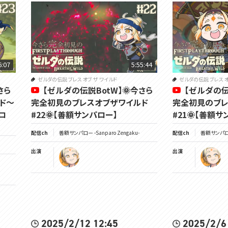
6:07
5:55:44
ゼルダの伝説 ブレス オブ ザ ワイルド
ゼルダの伝説 ブレス オ
さら
【ゼルダの伝説BotW】🌞今さら
【ゼルダの伝
ド～
完全初見のブレスオブザワイルド
完全初見のブレ
ロ
#22🌞【善額サンパロー】
#21🌞【善額サ
配信ch
善額サンパロー -Sanparo Zengaku-
配信ch
善額サンパロー 
出演
出演
2025/2/12 12:45
2025/2/6