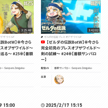
君たちが待ちに待った。
もちろん僕も待ちに待ったッッッ!!!!
これから始まる大冒険、日の出と共に走り始める伝説の物語が今、始まる。
わくわくが、抑えられないよ...僕はッ!!!!!!!!!!!!!!!!!!
3:25:48
3:42:02
※楽しく視聴してもらうための注意※
ブ ザ ワイルド
ゼルダの伝説 ブレス オブ ザ ワイルド
説BotW】🌞今さら
【ゼルダの伝説BotW】🌞今さら
サンパローは完全初見で今回のブレワイに挑みます。
スオブザワイルド～
完全初見のブレスオブザワイルド～
ブレスオブザワイルドは謎解き、戦闘、ステージ攻略や探索まで何もかもが
る～ #25🌞【善額
剣の試練～ #24🌞【善額サンパロ
初見だからこそ面白い要素がこれでもかと、詰め込まれています。
ー】
サンパロー自身も初見のゲームを悩んだり、考えたり、苦しんだりしつつもプ
レイする事にとても価値を感じているので、基本的には助言やヒント、匂わ
-Sanparo Zengaku-
配信ch
善額サンパロー -Sanparo Zengaku-
せ等のネタバレ要素を含みそうな発言はぐっとこらえて視聴して下さい☀
あっ、と思ったコメントには厳しく注意する事もあるので、皆が楽しく視聴出
出演
来るよう、ご協力お願いします。
今日やるゲーム👇
ゼルダの伝説ブレスオブザワイルド
9 15:00
2025/2/17 15:15