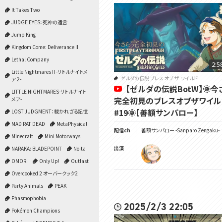
It Takes Two
JUDGE EYES：死神の遺言
Jump King
Kingdom Come: Deliverance II
Lethal Company
2:5
Little Nightmares II -リトルナイトメ
ゼルダの伝説 ブレス オブ ザ ワイルド
ア２-
【ゼルダの伝説BotW】🌞今
LITTLE NIGHTMARES-リトルナイト
完全初見のブレスオブザワイル
メア-
#19🌞【善額サンパロー】
LOST JUDGMENT：裁かれざる記憶
MAD RAT DEAD
MetaPhysical
配信ch
善額サンパロー -Sanparo Zengaku-
Minecraft
Mini Motorways
出演
NARAKA: BLADEPOINT
Noita
OMORI
Only Up!
Outlast
Overcooked 2 オーバークック2
Party Animals
PEAK
Phasmophobia
2025/2/3 22:05
Pokémon Champions