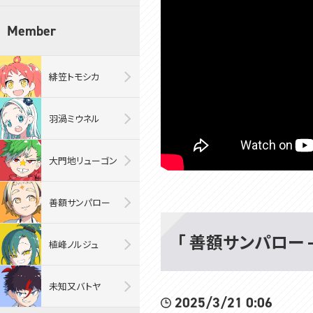
Member
緋笠トモシカ
羽渦ミウネル
大門地リューゴン
善額サンパロー
「 善額サンパロー -
植峰ノルジュ
未知又バトヤ
2025/3/21 0:06