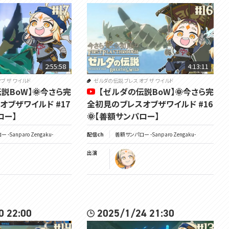
2:55:58
4:13:11
ブ ザ ワイルド
ゼルダの伝説 ブレス オブ ザ ワイルド
説BoW】🌞今さら完
【ゼルダの伝説BoW】🌞今さら完
オブザワイルド #17
全初見のブレスオブザワイルド #16
ロー】
🌞【善額サンパロー】
-Sanparo Zengaku-
配信ch
善額サンパロー -Sanparo Zengaku-
出演
0 22:00
2025/1/24 21:30