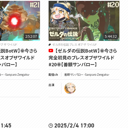
Special Thanks
@あきかぜサン
━━━━━━━━━━━━━━━━━━━━━━━━━━━━━━━
━━━━
🌞笑顔になるTwitter☟
https://twitter.com/Sanparo_Z
2:52:07
5:44:32
ブ ザ ワイルド
ゼルダの伝説 ブレス オブ ザ ワイルド
🌞チャンネル登録と高評価を...押せェーーーｯ☟
説BotW】🌞今さら
【ゼルダの伝説BotW】🌞今さら
https://www.youtube.com/@UCIEBSYfCdoSwkeWu9Odhkgg
スオブザワイルド
完全初見のブレスオブザワイルド
🌞VOMS公式HP☟
ンパロー】
#20🌞【善額サンパロー】
https://voms.net/
-Sanparo Zengaku-
配信ch
善額サンパロー -Sanparo Zengaku-
🌞VOMS公式ﾁｬﾝﾈｫｩ☟
https://youtube.com/@VOMS_Project
出演
━━━━━━━━━━━━━━━━━━━━━━━━━━━━━━━
━━━━
覚悟を決めろ🌞
#太曜ロードショー #voms_project #ゼルダの伝説ブレスオブザワイルド
 1:45
2025/2/4 17:00