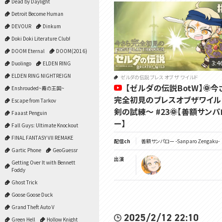
Dead by Daylight
Detroit Become Human
DEVOUR
Dinkum
Doki Doki Literature Club!
DOOM Eternal
DOOM(2016)
3:4
Duolingo
ELDEN RING
ELDEN RING NIGHTREIGN
ゼルダの伝説 ブレス オブ ザ ワイルド
【ゼルダの伝説BotW】🌞今
Enshrouded~霧の王国~
完全初見のブレスオブザワイル
Escape from Tarkov
剣の試練～ #23🌞【善額サンパ
Faaast Penguin
ー】
Fall Guys: Ultimate Knockout
FINAL FANTASY VII REMAKE
配信ch
善額サンパロー -Sanparo Zengaku-
Gartic Phone
GeoGuessr
出演
Getting Over It with Bennett
Foddy
Ghost Trick
Goose Goose Duck
Grand Theft Auto V
2025/2/12 22:10
Green Hell
Hollow Knight