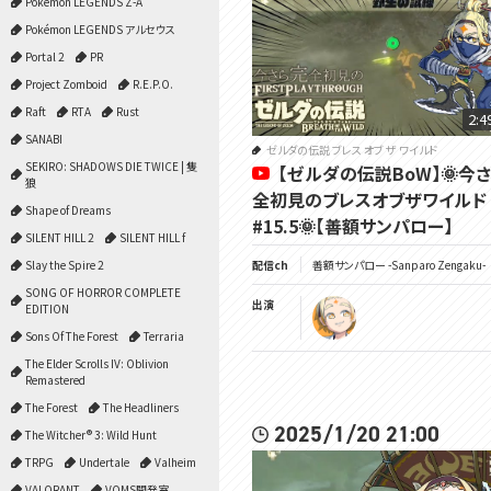
Pokémon LEGENDS Z-A
Pokémon LEGENDS アルセウス
Portal 2
PR
Project Zomboid
R.E.P.O.
Raft
RTA
Rust
2:4
SANABI
ゼルダの伝説 ブレス オブ ザ ワイルド
SEKIRO: SHADOWS DIE TWICE | 隻
【ゼルダの伝説BoW】🌞今
狼
全初見のブレスオブザワイルド
Shape of Dreams
#15.5🌞【善額サンパロー】
SILENT HILL 2
SILENT HILL f
Slay the Spire 2
配信ch
善額サンパロー -Sanparo Zengaku-
SONG OF HORROR COMPLETE
出演
EDITION
Sons Of The Forest
Terraria
The Elder Scrolls IV: Oblivion
Remastered
The Forest
The Headliners
2025/1/20 21:00
The Witcher® 3: Wild Hunt
TRPG
Undertale
Valheim
VALORANT
VOMS開発室