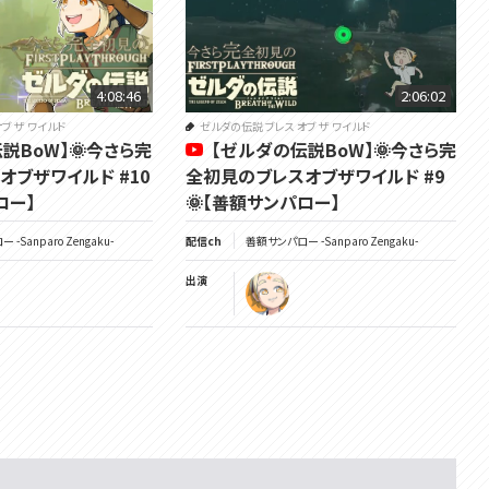
4:08:46
2:06:02
ブ ザ ワイルド
ゼルダの伝説 ブレス オブ ザ ワイルド
説BoW】🌞今さら完
【ゼルダの伝説BoW】🌞今さら完
オブザワイルド #10
全初見のブレスオブザワイルド #9
ロー】
🌞【善額サンパロー】
-Sanparo Zengaku-
配信ch
善額サンパロー -Sanparo Zengaku-
出演