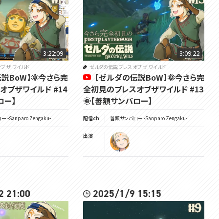
3:22:09
3:09:22
ブ ザ ワイルド
ゼルダの伝説 ブレス オブ ザ ワイルド
説BoW】🌞今さら完
【ゼルダの伝説BoW】🌞今さら完
オブザワイルド #14
全初見のブレスオブザワイルド #13
ロー】
🌞【善額サンパロー】
-Sanparo Zengaku-
配信ch
善額サンパロー -Sanparo Zengaku-
出演
2 21:00
2025/1/9 15:15