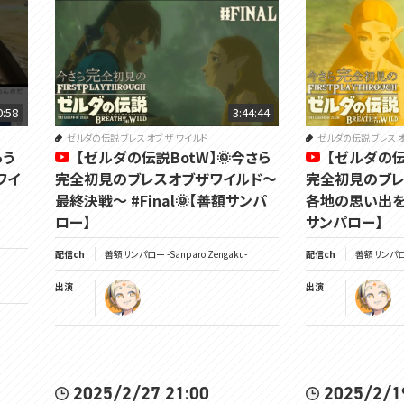
0:58
3:44:44
ゼルダの伝説 ブレス オブ ザ ワイルド
ゼルダの伝説 ブレス オ
らう
【ゼルダの伝説BotW】🌞今さら
【ゼルダの伝
ワイ
完全初見のブレスオブザワイルド～
完全初見のブレ
最終決戦～ #Final🌞【善額サンパ
各地の思い出を巡
ロー】
サンパロー】
配信ch
善額サンパロー -Sanparo Zengaku-
配信ch
善額サンパロー 
出演
出演
2025/2/27 21:00
2025/2/1