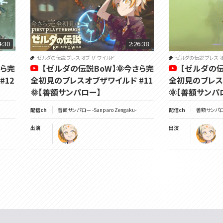
4:30
2:26:38
ゼルダの伝説 ブレス オブ ザ ワイルド
ゼルダの伝説 ブレス オ
さら完
【ゼルダの伝説BoW】🌞今さら完
【ゼルダの伝
#12
全初見のブレスオブザワイルド #11
全初見のブレス
🌞【善額サンパロー】
🌞【善額サンパ
配信ch
善額サンパロー -Sanparo Zengaku-
配信ch
善額サンパロー 
出演
出演