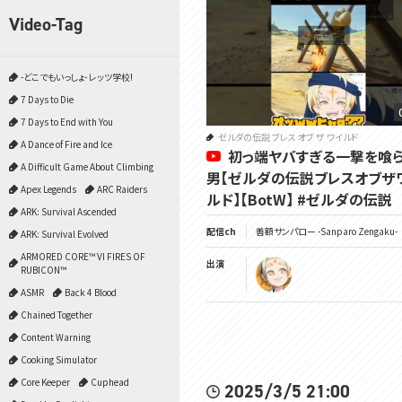
Video-Tag
-どこでもいっしょ- レッツ学校!
7 Days to Die
7 Days to End with You
ゼルダの伝説 ブレス オブ ザ ワイルド
A Dance of Fire and Ice
初っ端ヤバすぎる一撃を喰
A Difficult Game About Climbing
男【ゼルダの伝説ブレスオブザ
Apex Legends
ARC Raiders
ルド】【BotW】 #ゼルダの伝説
ARK: Survival Ascended
配信ch
善額サンパロー -Sanparo Zengaku-
ARK: Survival Evolved
ARMORED CORE™ VI FIRES OF
出演
RUBICON™
ASMR
Back 4 Blood
Chained Together
Content Warning
Cooking Simulator
Core Keeper
Cuphead
2025/3/5 21:00