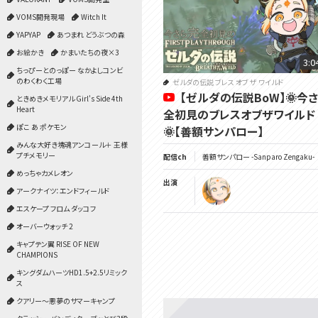
VOMS開発現場
Witch It
YAPYAP
あつまれ どうぶつの森
お絵かき
かまいたちの夜×3
3:0
ちっぴーとのっぽー なかよしコンビ
のわくわく工場
ゼルダの伝説 ブレス オブ ザ ワイルド
【ゼルダの伝説BoW】🌞今
ときめきメモリアル Girl's Side 4th
Heart
全初見のブレスオブザワイルド 
ぽこ あ ポケモン
🌞【善額サンパロー】
みんな大好き塊魂アンコール＋ 王様
プチメモリー
配信ch
善額サンパロー -Sanparo Zengaku-
めっちゃカメレオン
出演
アークナイツ：エンドフィールド
エスケープ フロム ダッコフ
オーバーウォッチ 2
キャプテン翼 RISE OF NEW
CHAMPIONS
キングダムハーツHD1.5+2.5リミック
ス
クアリー～悪夢のサマーキャンプ