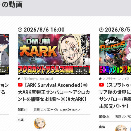
 の動画
2026/8/6 16:00
2026/8/5
0:15
2:15:45
ARK: Survival Ascended
スプラトゥーン レイダ
ション
【ARK Survival Ascended】🌞
【スプラトゥ
する
大ARK宝物王サンパロー～アクロカ
リア後の世界に…
ントを捕獲せよ!!編～🌞【#大ARK】
サンパロー/兎
未知又バトヤ】
配信ch
善額サンパロー -Sanparo Zengaku-
配信ch
善額サンパロー 
出演
出演