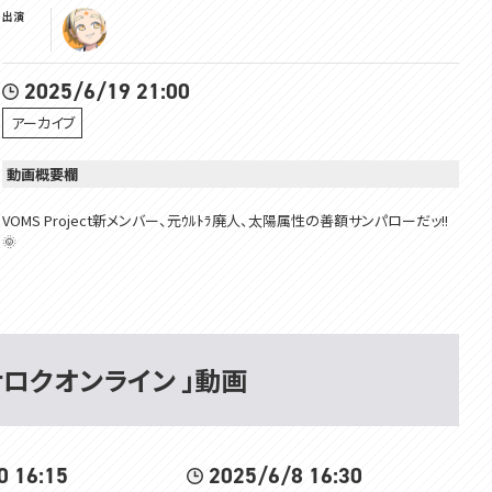
出演
2025/6/19 21:00
アーカイブ
動画概要欄
VOMS Project新メンバー、元ｳﾙﾄﾗ廃人、太陽属性の善額サンパローだッ!!
🌞
今日は僕の青春時代の全ての時間を奪い去ったこちらの伝説のゲームをや
っていくゥ!!!!
その名も.......
僕の配信でよく名前の出てくる.....
ラグナロクオンライン 」動画
ラグナロクオンライン!!!!!!!!!!!!
でました～～～～～～～～～～～～～!!!!
面白いんだよ、本当に.....
0 16:15
2025/6/8 16:30