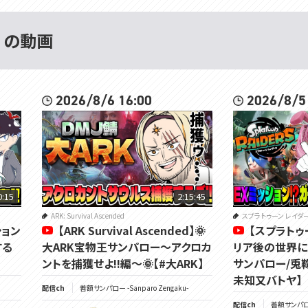
 の動画
2026/8/6 16:00
2026/8/5
0:15
2:15:45
ARK: Survival Ascended
スプラトゥーン レイダ
ション
【ARK Survival Ascended】🌞
【スプラトゥ
する
大ARK宝物王サンパロー～アクロカ
リア後の世界に…
ントを捕獲せよ!!編～🌞【#大ARK】
サンパロー/兎
未知又バトヤ】
配信ch
善額サンパロー -Sanparo Zengaku-
配信ch
善額サンパロー 