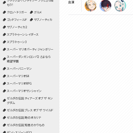
クラッシュ・バンディクー ブッとび3段
出演
もり！
クロノ・トリガー
グルメ
ゴッドフィールド
サブノーティカ
サブノーティカ２
スプラトゥーン レイダース
スプラトゥーン3
スーパー マリオパーティ ジャンボリー
スーパーダンガンロンパ2 さよなら
絶望学園
スーパーバニーマン
スーパーマリオ64
スーパーマリオRPG
スーパーマリオサンシャイン
ゼルダの伝説 ティアーズ オブ ザ キン
グダム
ゼルダの伝説 ブレス オブ ザ ワイルド
ゼルダの伝説 時のオカリナ
ゼルダの伝説 知恵のかりもの
ゼンレスゾーンゼロ