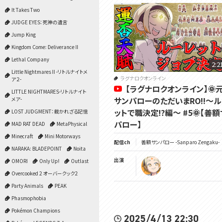
It Takes Two
JUDGE EYES：死神の遺言
Jump King
Kingdom Come: Deliverance II
Lethal Company
2:2
Little Nightmares II -リトルナイトメ
ラグナロクオンライン
ア２-
【ラグナロクオンライン】🌞
LITTLE NIGHTMARES-リトルナイト
サンパローのただいまRO!!～
メア-
ットで職決定!?編～ #5🌞【善
LOST JUDGMENT：裁かれざる記憶
パロー】
MAD RAT DEAD
MetaPhysical
Minecraft
Mini Motorways
配信ch
善額サンパロー -Sanparo Zengaku-
NARAKA: BLADEPOINT
Noita
出演
OMORI
Only Up!
Outlast
Overcooked 2 オーバークック2
Party Animals
PEAK
Phasmophobia
Pokémon Champions
2025/4/13 22:30