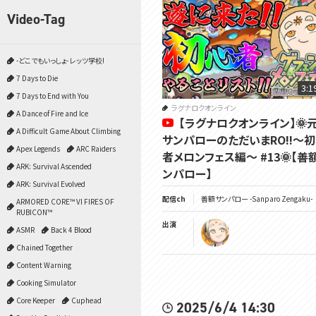
Video-Tag
-どこでもいっしょ- レッツ学校!
7 Days to Die
3:1
7 Days to End with You
ラグナロクオンライン
A Dance of Fire and Ice
【ラグナロクオンライン】🌞
A Difficult Game About Climbing
サンパローのただいまRO!!～
Apex Legends
ARC Raiders
者メロンフェス編～ #13🌞【善
ARK: Survival Ascended
ンパロー】
ARK: Survival Evolved
配信ch
善額サンパロー -Sanparo Zengaku-
ARMORED CORE™ VI FIRES OF
RUBICON™
出演
ASMR
Back 4 Blood
Chained Together
Content Warning
Cooking Simulator
Core Keeper
Cuphead
2025/6/4 14:30