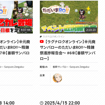
#太曜ロードショー #ラグナロクオンライン
4:07:44
2:10:23
ラグナロクオンライン
オンライン】🌞元廃
【ラグナロクオンライン】🌞元廃
だいまRO!!～精錬
サンパローのただいまRO!!～精錬
7🌞【善額サンパロ
祭進捗報告会～ #6🌞【善額サンパ
ロー】
-Sanparo Zengaku-
配信ch
善額サンパロー -Sanparo Zengaku-
出演
8 14:00
2025/4/15 22:00