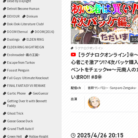
Dead by Daylight
Detroit Become Human
DEVOUR
Dinkum
Doki Doki Literature Club!
DOOM Eternal
DOOM(2016)
3:5
Duolingo
ELDEN RING
ELDEN RING NIGHTREIGN
ラグナロクオンライン
【ラグナロクオンライン】🌞
Enshrouded~霧の王国~
心者こそ激アツ!?4次パッケ購
Escape from Tarkov
ベントをチェック👀～元廃人の
Faaast Penguin
いまRO!! #8🌞
Fall Guys: Ultimate Knockout
FINAL FANTASY VII REMAKE
配信ch
善額サンパロー -Sanparo Zengaku-
Gartic Phone
GeoGuessr
出演
Getting Over It with Bennett
Foddy
Ghost Trick
Goose Goose Duck
Grand Theft Auto V
2025/4/26 20:15
Green Hell
Hollow Knight