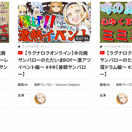
1:55
6:07:44
ラグナロクオンライン
ラグナロクオンライン
元廃
【ラグナロクオンライン】🌞元廃
【ラグナロク
ルーレ
サンパローのただいまRO!!～激アツ
サンパローのた
額サン
イベント編～ #4🌞【善額サンパロ
猫ドラム編～ #
ー】
ー】
配信ch
善額サンパロー -Sanparo Zengaku-
配信ch
善額サンパロー 
出演
出演