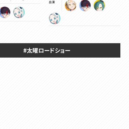
出演
#太曜ロードショー