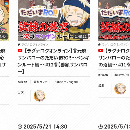
9:45
1:48:11
ラグナロクオンライン
ラグナロクオンライン
元廃
【ラグナロクオンライン】🌞元廃
【ラグナロク
初心
サンパローのただいまRO!!～ペンギ
サンパローのた
額サ
ンルート編～ #12🌞【善額サンパロ
の沼編～ #11
ー】
配信ch
善額サンパロー 
配信ch
善額サンパロー -Sanparo Zengaku-
出演
出演
2025/5/21 14:30
2025/5/1