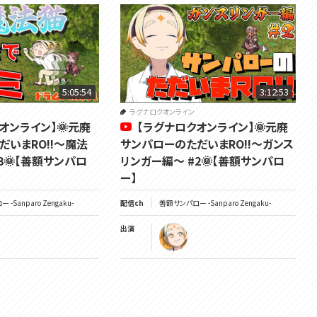
5:05:54
3:12:53
ラグナロクオンライン
オンライン】🌞元廃
【ラグナロクオンライン】🌞元廃
だいまRO!!～魔法
サンパローのただいまRO!!～ガンス
3🌞【善額サンパロ
リンガー編～ #2🌞【善額サンパロ
ー】
-Sanparo Zengaku-
配信ch
善額サンパロー -Sanparo Zengaku-
出演