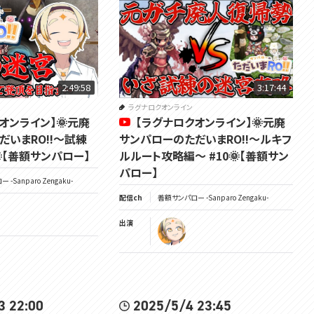
ついに来たぞ!!!!!
ゲフェンメロンフェスタが!!
もう色んな人からヤバすぎる激うまイベントと聞いております。
初心者がやらなきゃいけない事リスト、作っちゃおうゼ～～～～🌞
━━━━━━━━━━━━━━━━━━━━━━━━━━━━━━━
━━━━
2:49:58
3:17:44
🌞笑顔になるTwitter☟
ラグナロクオンライン
https://twitter.com/Sanparo_Z
オンライン】🌞元廃
【ラグナロクオンライン】🌞元廃
だいまRO!!～試練
サンパローのただいまRO!!～ルキフ
🌞チャンネル登録と高評価を...押せェーーーｯ☟
🌞【善額サンパロー】
ルルート攻略編～ #10🌞【善額サン
https://www.youtube.com/@UCIEBSYfCdoSwkeWu9Odhkgg
パロー】
-Sanparo Zengaku-
🌞VOMS公式HP☟
配信ch
善額サンパロー -Sanparo Zengaku-
https://voms.net/
出演
🌞VOMS公式ﾁｬﾝﾈｫｩ☟
https://youtube.com/@VOMS_Project
━━━━━━━━━━━━━━━━━━━━━━━━━━━━━━━
━━━━
3 22:00
2025/5/4 23:45
覚悟を決めろ🌞