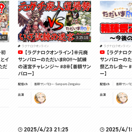
8:47
3:25:18
ラグナロクオンライン
ラグナロクオンライン
～初
【ラグナロクオンライン】🌞元廃
【ラグナロク
入とイ
サンパローのただいまRO!!～試練
サンパローのた
ただ
の迷宮チャレンジ～ #8🌞【善額サン
祭乙カレ会～ #
パロー】
ー】
配信ch
善額サンパロー -Sanparo Zengaku-
配信ch
善額サンパロー 
出演
出演
2025/4/23 21:25
2025/4/1