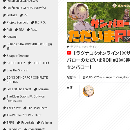
Pokémon LEGENDS Z-A
Pokémon LEGENDS アルセウス
Portal 2
PR
Project Zomboid
R.E.P.O.
Raft
RTA
Rust
SANABI
2:2
SEKIRO: SHADOWS DIE TWICE | 隻
ラグナロクオンライン
狼
【ラグナロクオンライン】🌞
Shape of Dreams
パローのただいまRO!! #1🌞【
SILENT HILL 2
SILENT HILL f
サンパロー】
Slay the Spire 2
配信ch
善額サンパロー -Sanparo Zengaku-
SONG OF HORROR COMPLETE
EDITION
出演
Sons Of The Forest
Terraria
The Elder Scrolls IV: Oblivion
Remastered
The Forest
The Headliners
The Witcher® 3: Wild Hunt
TRPG
Undertale
Valheim
VALORANT
VOMS開発室