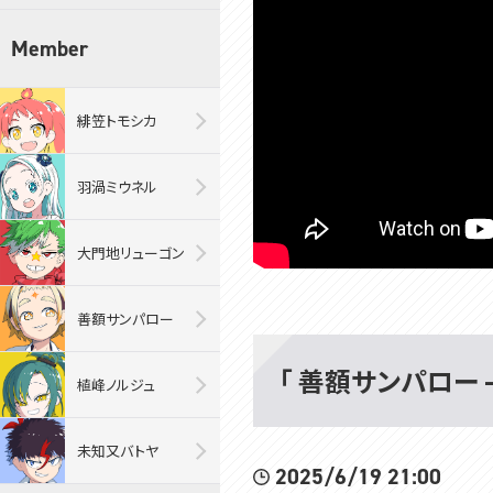
Member
緋笠トモシカ
羽渦ミウネル
大門地リューゴン
善額サンパロー
「 善額サンパロー -
植峰ノルジュ
未知又バトヤ
2025/6/19 21:00