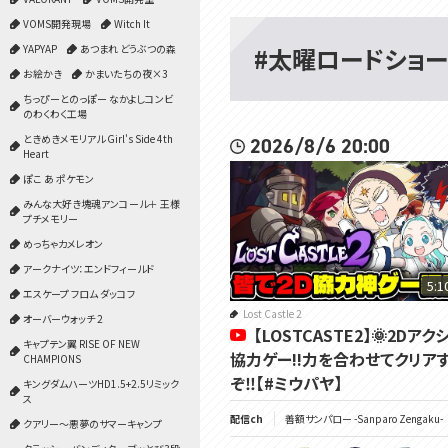
VOMS開発現場
Witch It
YAPYAP
あつまれ どうぶつの森
#太曜ロードショー
お絵かき
かまいたちの夜×3
ちっぴーとのっぽー なかよしコンビ
のわくわく工場
ときめきメモリアル Girl's Side 4th
2026/8/6 20:00
Heart
ぽこ あ ポケモン
みんな大好き塊魂アンコール＋ 王様
プチメモリー
めっちゃカメレオン
アークナイツ：エンドフィールド
5:1
エスケープ フロム ダッコフ
Lost Castle 2
オーバーウォッチ 2
【LOSTCASTE2】🌞2Dアク
キャプテン翼 RISE OF NEW
協力ゲー!!力を合わせてクリア
CHAMPIONS
ぞ‼【#ミウパヤ】
キングダムハーツHD1.5+2.5リミック
ス
配信ch
善額サンパロー -Sanparo Zengaku-
クアリー～悪夢のサマーキャンプ