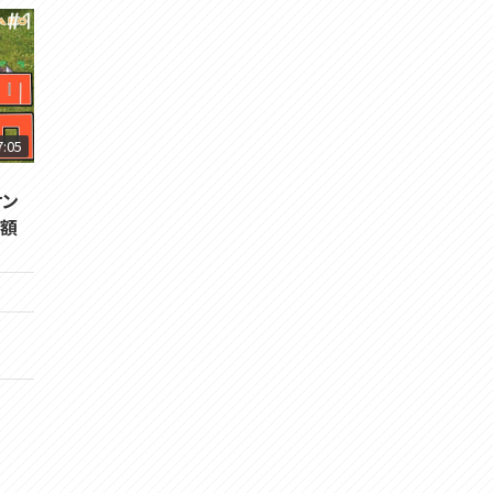
7:05
サン
善額