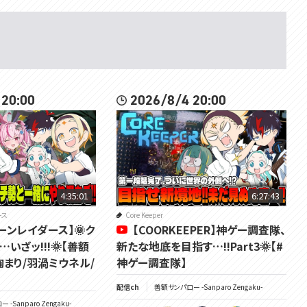
 20:00
2026/8/4 20:00
4:35:01
6:27:43
ース
Core Keeper
ーンレイダース】🌞ク
【COORKEEPER】神ゲー調査隊、
いざッ!!!🌞【善額
新たな地底を目指す…!!Part3🌞【#
鞠まり/羽渦ミウネル/
神ゲー調査隊】
配信ch
善額サンパロー -Sanparo Zengaku-
-Sanparo Zengaku-