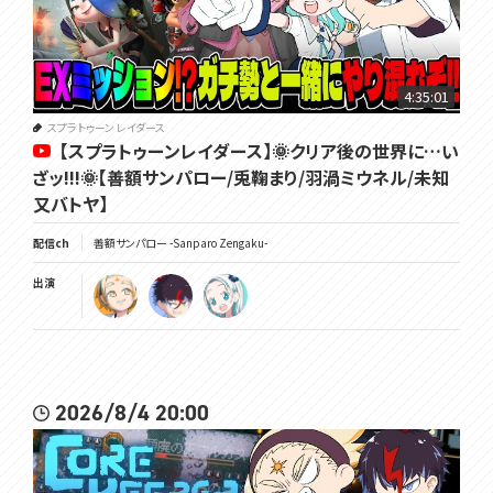
4:35:01
スプラトゥーン レイダース
【スプラトゥーンレイダース】🌞クリア後の世界に…い
ざッ!!!🌞【善額サンパロー/兎鞠まり/羽渦ミウネル/未知
又バトヤ】
配信ch
善額サンパロー -Sanparo Zengaku-
出演
2026/8/4 20:00