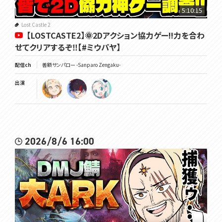
5:10:15
Lost Castle 2
【LOSTCASTE2】🌞2Dアクション協力ゲー!!力を合わ
せてクリアするぞ‼【#ミウパヤ】
配信ch
善額サンパロー -Sanparo Zengaku-
出演
2026/8/6 16:00