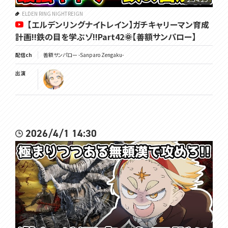
ELDEN RING NIGHTREIGN
【エルデンリングナイトレイン】ガチキャリーマン育成
計画!!鉄の目を学ぶゾ!!Part42🌞【善額サンパロー】
配信ch
善額サンパロー -Sanparo Zengaku-
出演
2026/4/1 14:30