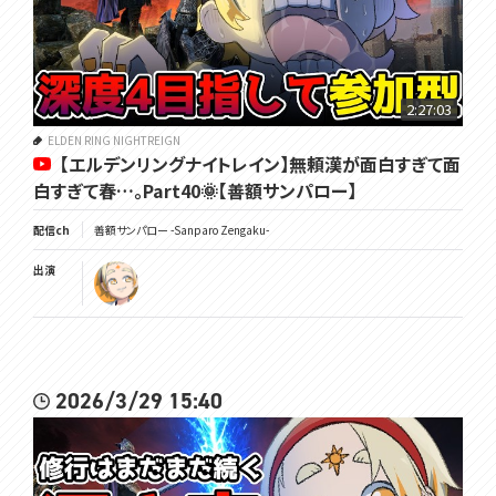
2:27:03
ELDEN RING NIGHTREIGN
【エルデンリングナイトレイン】無頼漢が面白すぎて面
白すぎて春…。Part40🌞【善額サンパロー】
配信ch
善額サンパロー -Sanparo Zengaku-
出演
2026/3/29 15:40