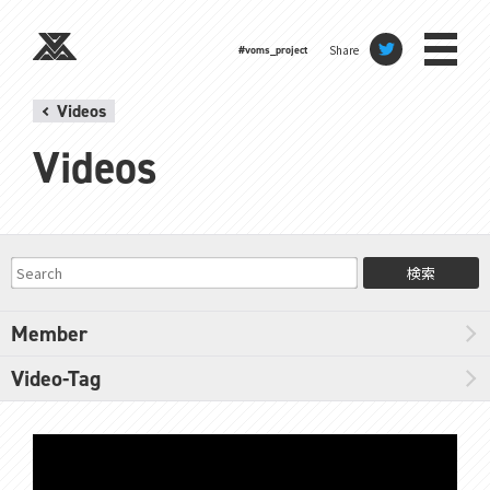
Share
#voms_project
Videos
Videos
検索
Member
Video-Tag