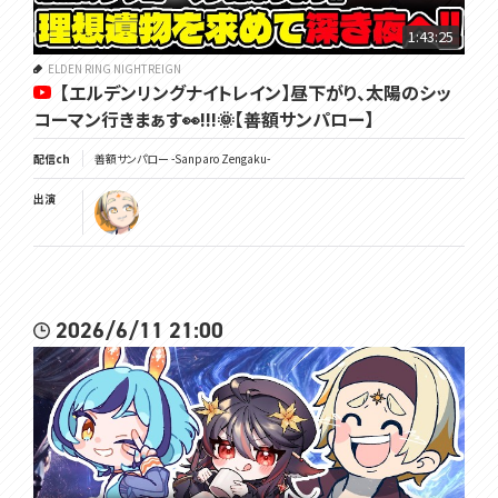
GHTREIGN/
━━━━━━━━━━━━━━━━━━━━━━━━━━━━━
1:43:25
━━━━━━
ELDEN RING NIGHTREIGN
【エルデンリングナイトレイン】昼下がり、太陽のシッ
🌞笑顔になるTwitter☟
コーマン行きまぁす👀!!!🌞【善額サンパロー】
https://twitter.com/Sanparo_Z
🌞チャンネル登録と高評価を...押せェーーーｯ☟
配信ch
善額サンパロー -Sanparo Zengaku-
https://www.youtube.com/@UCIEBSYfCdoSwkeWu9Odhkgg
出演
🌞VOMS公式HP☟
https://voms.net/
🌞VOMS公式ﾁｬﾝﾈｫｩ☟
https://youtube.com/@VOMS_Project
2026/6/11 21:00
━━━━━━━━━━━━━━━━━━━━━━━━━━━━━
━━━━━━
覚悟を決めろ🌞
#太曜ロードショー #voms_project #エルデンリングナイトレイン