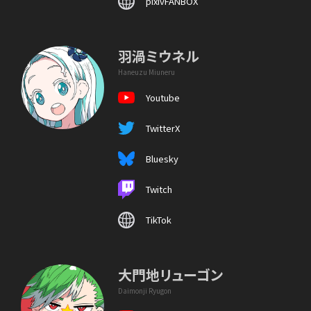
pixivFANBOX
羽渦ミウネル
Haneuzu Miuneru
Youtube
TwitterX
Bluesky
Twitch
TikTok
大門地リューゴン
Daimonji Ryugon