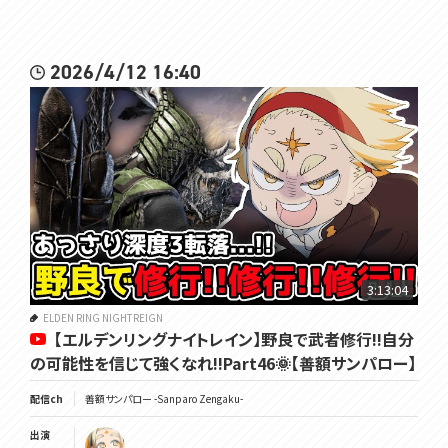
2026/4/12 16:40
3:13:04
ELDEN RING NIGHTREIGN
【エルデンリングナイトレイン】野良で武者修行!!自分
の可能性を信じて強くなれ!!Part46🌞【善額サンパロー】
配信ch
善額サンパロー -Sanparo Zengaku-
出演