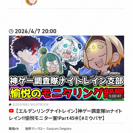
2026/4/7 20:00
5:00:47
ELDEN RING NIGHTREIGN
【エルデンリングナイトレイン】神ゲー調査隊inナイト
レイン!!愉悦モニター室!Part45🌞【#ミウパヤ】
配信ch
善額サンパロー -Sanparo Zengaku-