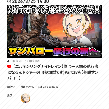
2026/3/25 14:30
3:09:13
ELDEN RING NIGHTREIGN
【エルデンリングナイトレイン】俺は一人前の執行者
になるんドゥァーッ!!!(参加型です)Part38🌞【善額サン
パロー】
配信ch
善額サンパロー -Sanparo Zengaku-
出演