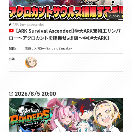
2:15:45
ARK: Survival Ascended
【ARK Survival Ascended】🌞大ARK宝物王サンパ
ロー～アクロカントを捕獲せよ!!編～🌞【#大ARK】
配信ch
善額サンパロー -Sanparo Zengaku-
出演
2026/8/5 20:00