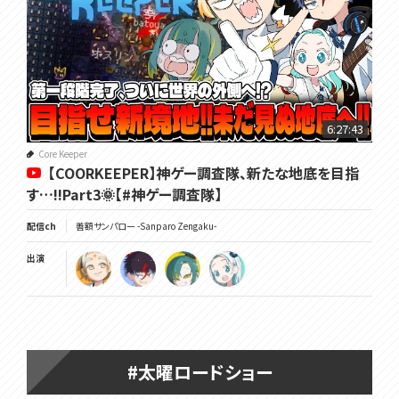
6:27:43
Core Keeper
【COORKEEPER】神ゲー調査隊、新たな地底を目指
す…!!Part3🌞【#神ゲー調査隊】
配信ch
善額サンパロー -Sanparo Zengaku-
出演
#太曜ロードショー