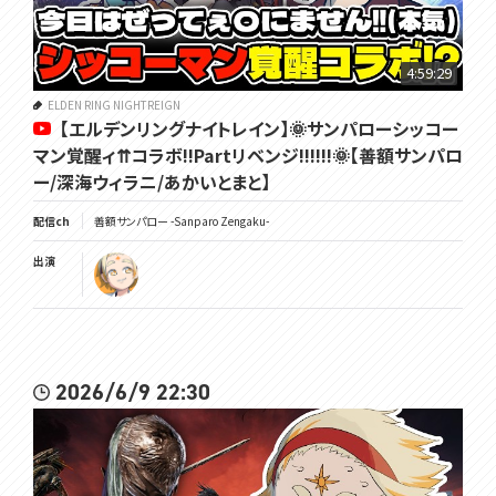
4:59:29
ELDEN RING NIGHTREIGN
【エルデンリングナイトレイン】🌞サンパローシッコー
マン覚醒ィ⇈コラボ!!Partリベンジ!!!!!!🌞【善額サンパロ
ー/深海ウィラニ/あかいとまと】
配信ch
善額サンパロー -Sanparo Zengaku-
出演
2026/6/9 22:30