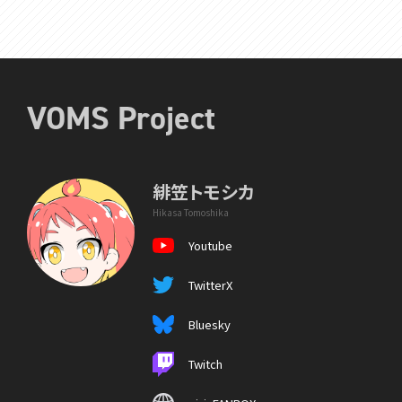
VOMS Project
緋笠トモシカ
Hikasa Tomoshika
Youtube
TwitterX
Bluesky
Twitch