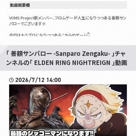
動画概要欄
VOMS Project新メンバー、フロムゲーが人生になりつつある善額サン
パローでございます🌞
今日はもうプロになりつつあるこちらのゲーム👇
エルデンリングナイトレイン!!
ついに現在倒せるボスはすべて倒してあとは深い夜のみ...!!!
「 善額サンパロー -Sanparo Zengaku- 」チャ
深度3を目指して... イクゾー!!!!!
ンネルの「 ELDEN RING NIGHTREIGN 」動画
今日はひたすら修行...するンゴ...🔥
2026/7/12 14:00
※注意※
本日やるエルデンリングナイトレインはスパチャ、メンギフ等禁止でお願
いします🌞
以上、おわりッ!!!
今日やるエルデンリングナイトレインのページ👇
https://store.steampowered.com/app/2622380/ELDEN_RING_NI