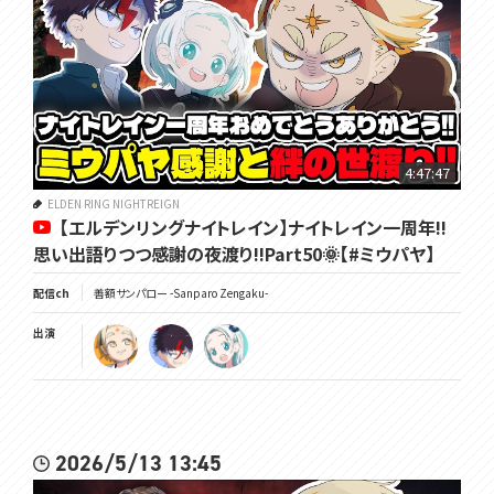
4:47:47
ELDEN RING NIGHTREIGN
【エルデンリングナイトレイン】ナイトレイン一周年!!
思い出語りつつ感謝の夜渡り!!Part50🌞【#ミウパヤ】
配信ch
善額サンパロー -Sanparo Zengaku-
出演
2026/5/13 13:45