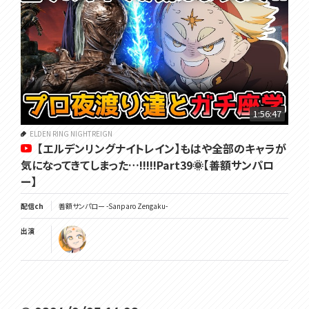
1:56:47
ELDEN RING NIGHTREIGN
【エルデンリングナイトレイン】もはや全部のキャラが
気になってきてしまった…!!!!!Part39🌞【善額サンパロ
ー】
配信ch
善額サンパロー -Sanparo Zengaku-
出演