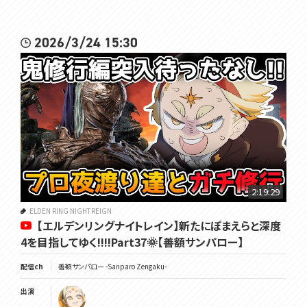
2026/3/24 15:30
2:19:29
ELDEN RING NIGHTREIGN
【エルデンリングナイトレイン】新たにぽまえらと深度
4を目指してゆく!!!!Part37🌞【善額サンパロー】
配信ch
善額サンパロー -Sanparo Zengaku-
出演