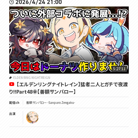
2026/4/24 21:00
5:27:11
ELDEN RING NIGHTREIGN
【エルデンリングナイトレイン】猛者二人とガチで夜渡
り!!Part48🌞【善額サンパロー】
配信ch
善額サンパロー -Sanparo Zengaku-
出演