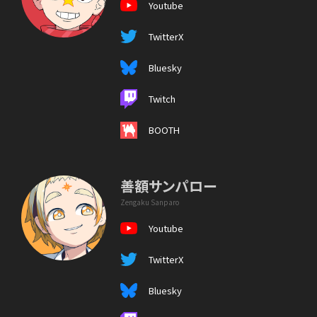
Youtube
TwitterX
Bluesky
Twitch
BOOTH
善額サンパロー
Zengaku Sanparo
Youtube
TwitterX
Bluesky