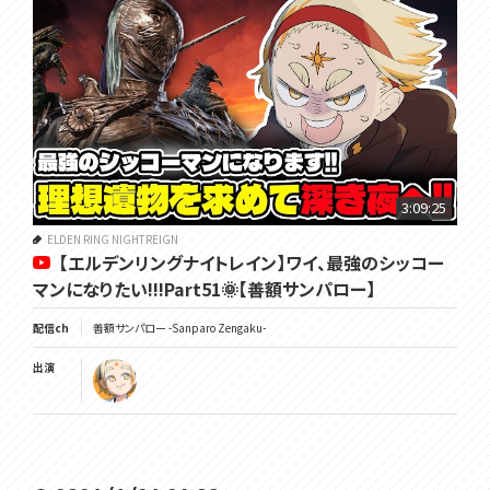
3:09:25
ELDEN RING NIGHTREIGN
【エルデンリングナイトレイン】ワイ、最強のシッコー
マンになりたい!!!Part51🌞【善額サンパロー】
配信ch
善額サンパロー -Sanparo Zengaku-
出演