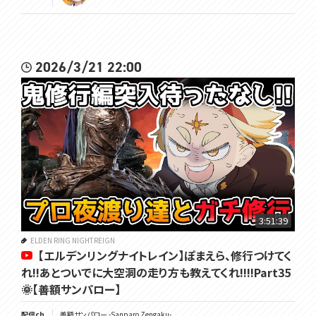
2026/3/21 22:00
3:51:39
ELDEN RING NIGHTREIGN
【エルデンリングナイトレイン】ぽまえら、修行つけてく
れ!!あとついでに大空洞の走り方も教えてくれ!!!!Part35
🌞【善額サンパロー】
配信ch
善額サンパロー -Sanparo Zengaku-