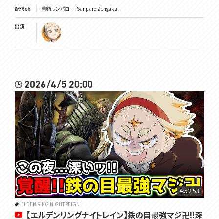
配信ch
善額サンパロー -Sanparo Zengaku-
出演
2026/4/5 20:00
4:52:53
ELDEN RING NIGHTREIGN
【エルデンリングナイトレイン】鉄の目最強マジ卍!!深