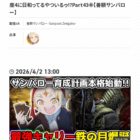
度4に日和ってるやついるゥ!?Part43🌞【善額サンパロ
ー】
配信ch
善額サンパロー -Sanparo Zengaku-
出演
2026/4/2 13:00
2:54:29