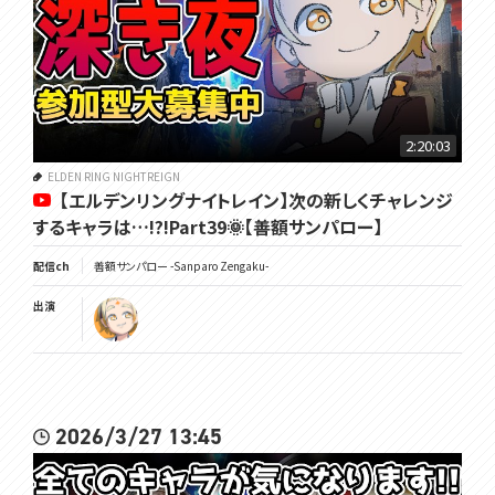
2:20:03
ELDEN RING NIGHTREIGN
【エルデンリングナイトレイン】次の新しくチャレンジ
するキャラは…!?!Part39🌞【善額サンパロー】
配信ch
善額サンパロー -Sanparo Zengaku-
出演
2026/3/27 13:45