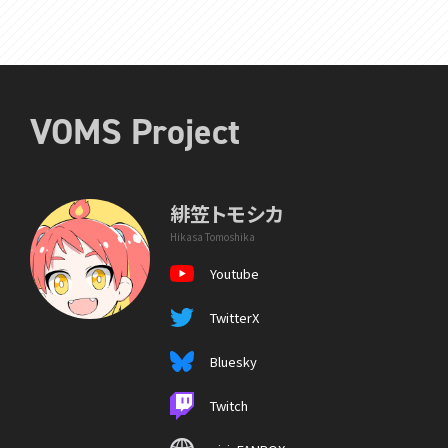
VOMS Project
緋笠トモシカ
Hikasa Tomoshika
Youtube
TwitterX
Bluesky
Twitch