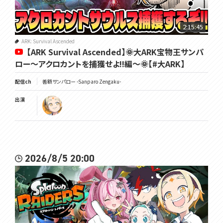
2:15:45
ARK: Survival Ascended
【ARK Survival Ascended】🌞大ARK宝物王サンパ
ロー～アクロカントを捕獲せよ!!編～🌞【#大ARK】
配信ch
善額サンパロー -Sanparo Zengaku-
出演
2026/8/5 20:00