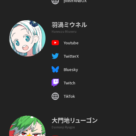
pixivFANBOX
羽渦ミウネル
Haneuzu Miuneru
Youtube
TwitterX
Bluesky
Twitch
TikTok
大門地リューゴン
Daimonji Ryugon