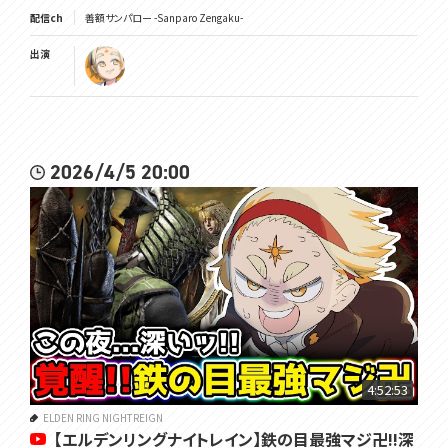
配信ch
善額サンパロー -Sanparo Zengaku-
出演
2026/4/5 20:00
4:52:53
ELDEN RING NIGHTREIGN
【エルデンリングナイトレイン】鉄の目最強マジ卍!!深