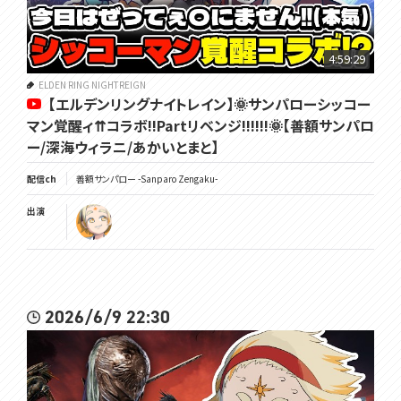
4:59:29
ELDEN RING NIGHTREIGN
【エルデンリングナイトレイン】🌞サンパローシッコー
マン覚醒ィ⇈コラボ!!Partリベンジ!!!!!!🌞【善額サンパロ
ー/深海ウィラニ/あかいとまと】
配信ch
善額サンパロー -Sanparo Zengaku-
出演
2026/6/9 22:30