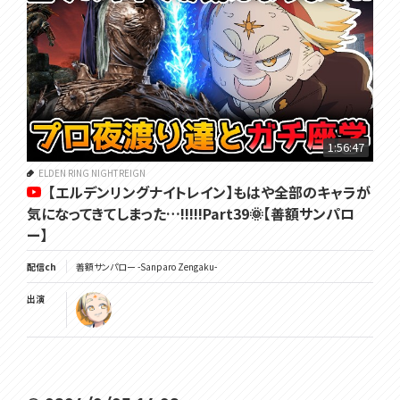
1:56:47
ELDEN RING NIGHTREIGN
【エルデンリングナイトレイン】もはや全部のキャラが
気になってきてしまった…!!!!!Part39🌞【善額サンパロ
ー】
配信ch
善額サンパロー -Sanparo Zengaku-
出演