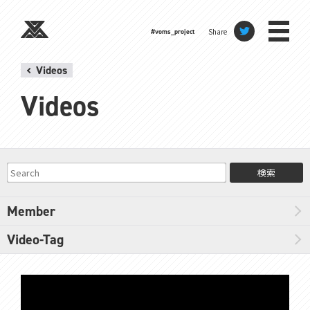
Share
#voms_project
Videos
Videos
検索
Member
Video-Tag