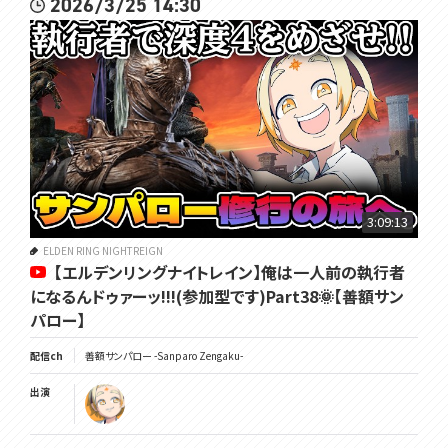
2026/3/25 14:30
3:09:13
ELDEN RING NIGHTREIGN
【エルデンリングナイトレイン】俺は一人前の執行者
になるんドゥァーッ!!!(参加型です)Part38🌞【善額サン
パロー】
配信ch
善額サンパロー -Sanparo Zengaku-
出演