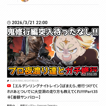
2026/3/21 22:00
3:51:39
ELDEN RING NIGHTREIGN
【エルデンリングナイトレイン】ぽまえら、修行つけてく
れ!!あとついでに大空洞の走り方も教えてくれ!!!!Part35
🌞【善額サンパロー】
配信ch
善額サンパロー -Sanparo Zengaku-