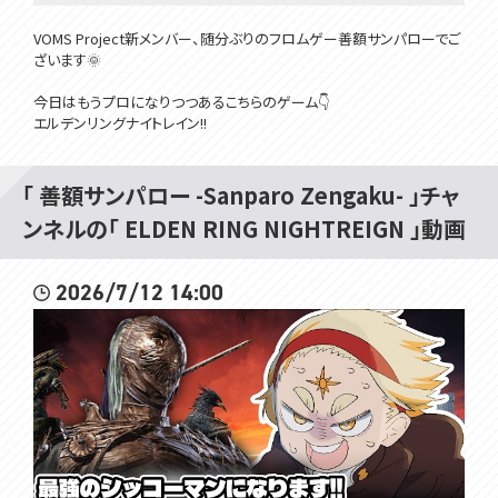
VOMS Project新メンバー、随分ぶりのフロムゲー善額サンパローでご
ざいます🌞
今日はもうプロになりつつあるこちらのゲーム👇
エルデンリングナイトレイン!!
最終回を迎えたはずのミウパヤナイトレイン、まさかの外伝スタート...!?
今日はまさかの外部コラボ!!!
VOMS以外でナイトレインが出来るなんて...( ；∀；)
「 善額サンパロー -Sanparo Zengaku- 」チャ
こんな幸せがあっていいのか...。
ンネルの「 ELDEN RING NIGHTREIGN 」動画
※注意※
2026/7/12 14:00
本日やるエルデンリングナイトレインはスパチャ、メンギフ等禁止でお願
いします🌞
初めましてだけどあんま初めましてじゃない二人👇
@akaitomato_V
@miumi_willani
以上、おわりッ!!!
今日やるエルデンリングナイトレインのページ👇