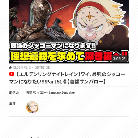
3:09:25
ELDEN RING NIGHTREIGN
【エルデンリングナイトレイン】ワイ、最強のシッコー
マンになりたい!!!Part51🌞【善額サンパロー】
配信ch
善額サンパロー -Sanparo Zengaku-
出演