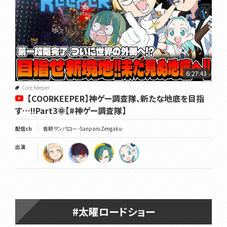
6:27:43
Core Keeper
【COORKEEPER】神ゲー調査隊、新たな地底を目指
す…!!Part3🌞【#神ゲー調査隊】
配信ch
善額サンパロー -Sanparo Zengaku-
出演
#太曜ロードショー