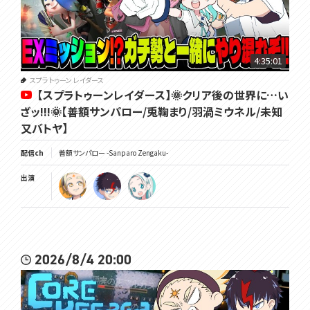
4:35:01
スプラトゥーン レイダース
【スプラトゥーンレイダース】🌞クリア後の世界に…い
ざッ!!!🌞【善額サンパロー/兎鞠まり/羽渦ミウネル/未知
又バトヤ】
配信ch
善額サンパロー -Sanparo Zengaku-
出演
2026/8/4 20:00