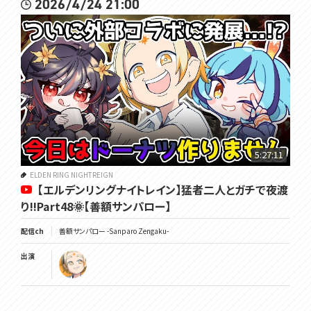
2026/4/24 21:00
5:27:11
ELDEN RING NIGHTREIGN
【エルデンリングナイトレイン】猛者二人とガチで夜渡
り!!Part48🌞【善額サンパロー】
配信ch
善額サンパロー -Sanparo Zengaku-
出演