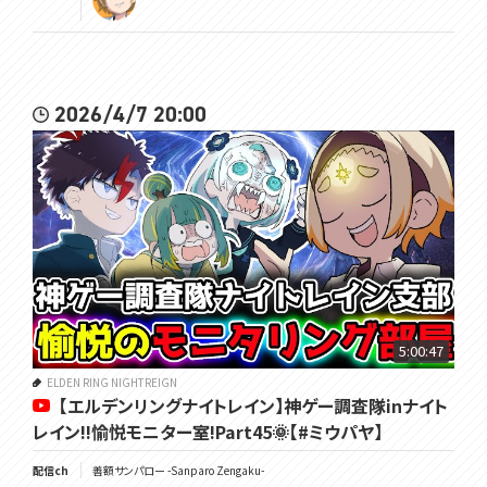
2026/4/7 20:00
5:00:47
ELDEN RING NIGHTREIGN
【エルデンリングナイトレイン】神ゲー調査隊inナイト
レイン!!愉悦モニター室!Part45🌞【#ミウパヤ】
配信ch
善額サンパロー -Sanparo Zengaku-