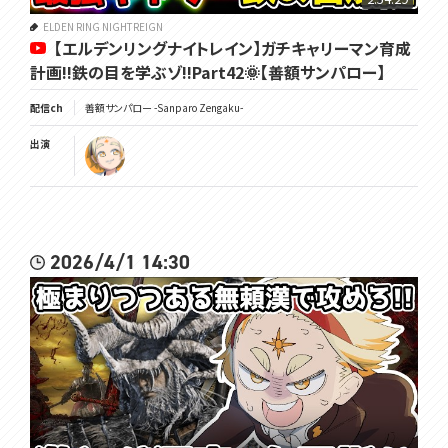
ELDEN RING NIGHTREIGN
【エルデンリングナイトレイン】ガチキャリーマン育成
計画!!鉄の目を学ぶゾ!!Part42🌞【善額サンパロー】
配信ch
善額サンパロー -Sanparo Zengaku-
出演
2026/4/1 14:30