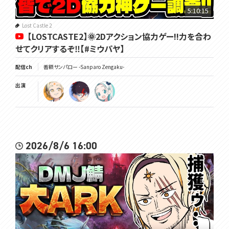
5:10:15
Lost Castle 2
【LOSTCASTE2】🌞2Dアクション協力ゲー!!力を合わ
せてクリアするぞ‼【#ミウパヤ】
配信ch
善額サンパロー -Sanparo Zengaku-
出演
2026/8/6 16:00