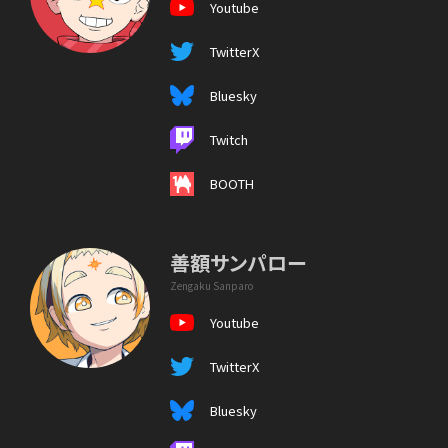
Youtube
TwitterX
Bluesky
Twitch
BOOTH
善額サンパロー
Zengaku Sanparo
Youtube
TwitterX
Bluesky