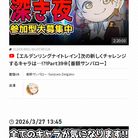
2:20:03
ELDEN RING NIGHTREIGN
【エルデンリングナイトレイン】次の新しくチャレンジ
するキャラは…!?!Part39🌞【善額サンパロー】
配信ch
善額サンパロー -Sanparo Zengaku-
出演
2026/3/27 13:45