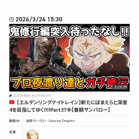
2026/3/24 15:30
2:19:29
ELDEN RING NIGHTREIGN
【エルデンリングナイトレイン】新たにぽまえらと深度
4を目指してゆく!!!!Part37🌞【善額サンパロー】
配信ch
善額サンパロー -Sanparo Zengaku-
出演