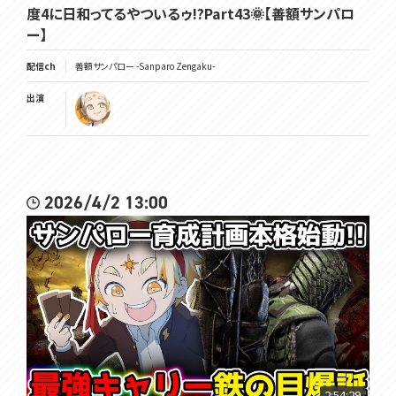
度4に日和ってるやついるゥ!?Part43🌞【善額サンパロ
ー】
配信ch
善額サンパロー -Sanparo Zengaku-
出演
2026/4/2 13:00
2:54:29