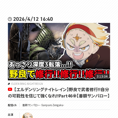
2026/4/12 16:40
3:13:04
ELDEN RING NIGHTREIGN
【エルデンリングナイトレイン】野良で武者修行!!自分
の可能性を信じて強くなれ!!Part46🌞【善額サンパロー】
配信ch
善額サンパロー -Sanparo Zengaku-
出演