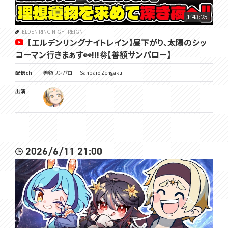
https://store.steampowered.com/app/2622380/ELDEN_RING_NI
GHTREIGN/
1:43:25
━━━━━━━━━━━━━━━━━━━━━━━━━━━━━
━━━━━━
ELDEN RING NIGHTREIGN
【エルデンリングナイトレイン】昼下がり、太陽のシッ
🌞笑顔になるTwitter☟
コーマン行きまぁす👀!!!🌞【善額サンパロー】
https://twitter.com/Sanparo_Z
配信ch
善額サンパロー -Sanparo Zengaku-
🌞チャンネル登録と高評価を...押せェーーーｯ☟
https://www.youtube.com/@UCIEBSYfCdoSwkeWu9Odhkgg
出演
🌞VOMS公式HP☟
https://voms.net/
🌞VOMS公式ﾁｬﾝﾈｫｩ☟
https://youtube.com/@VOMS_Project
2026/6/11 21:00
━━━━━━━━━━━━━━━━━━━━━━━━━━━━━
━━━━━━
覚悟を決めろ🌞
#太曜ロードショー #voms_project #エルデンリングナイトレイン