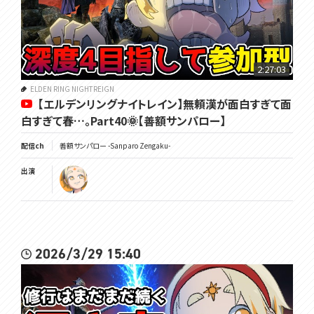
2:27:03
ELDEN RING NIGHTREIGN
【エルデンリングナイトレイン】無頼漢が面白すぎて面
白すぎて春…。Part40🌞【善額サンパロー】
配信ch
善額サンパロー -Sanparo Zengaku-
出演
2026/3/29 15:40