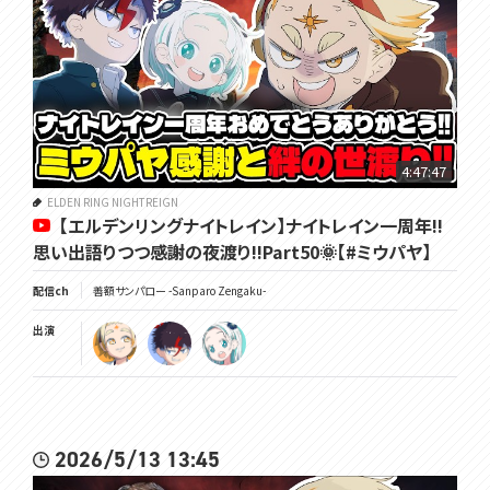
4:47:47
ELDEN RING NIGHTREIGN
【エルデンリングナイトレイン】ナイトレイン一周年!!
思い出語りつつ感謝の夜渡り!!Part50🌞【#ミウパヤ】
配信ch
善額サンパロー -Sanparo Zengaku-
出演
2026/5/13 13:45