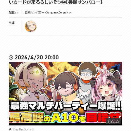
いカードが来るらしいぞ✨🌞【善額サンパロー】
配信ch
善額サンパロー -Sanparo Zengaku-
出演
2026/4/20 20:00
3:25:15
Slay the Spire 2