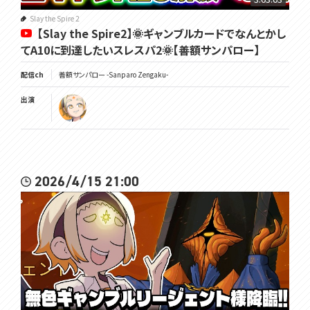
Slay the Spire 2
【Slay the Spire2】🌞ギャンブルカードでなんとかし
てA10に到達したいスレスパ2🌞【善額サンパロー】
配信ch
善額サンパロー -Sanparo Zengaku-
出演
2026/4/15 21:00