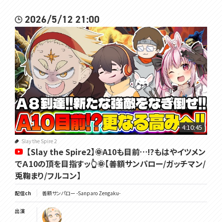
2026/5/12 21:00
4:10:45
Slay the Spire 2
【Slay the Spire2】🌞A10も目前…!?もはやイツメン
でＡ10の頂を目指すッ👆🌞【善額サンパロー/ガッチマン/
兎鞠まり/フルコン】
配信ch
善額サンパロー -Sanparo Zengaku-
出演