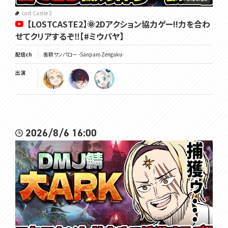
Lost Castle 2
【LOSTCASTE2】🌞2Dアクション協力ゲー!!力を合わ
せてクリアするぞ‼【#ミウパヤ】
配信ch
善額サンパロー -Sanparo Zengaku-
出演
2026/8/6 16:00