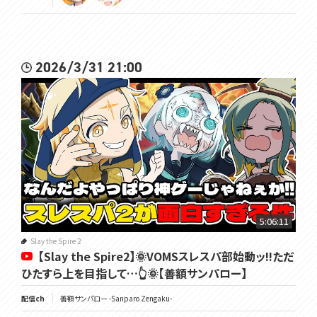
2026/3/31 21:00
5:06:11
Slay the Spire 2
【Slay the Spire2】🌞VOMSスレスパ部始動ッ!!ただ
ひたすら上を目指して…👆🌞【善額サンパロー】
配信ch
善額サンパロー -Sanparo Zengaku-