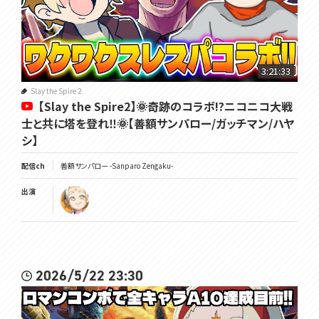
3:21:33
Slay the Spire 2
【Slay the Spire2】🌞奇跡のコラボ!?ニコニコ大戦
士と共に塔を登れ‼🌞【善額サンパロー/ガッチマン/ハヤ
シ】
配信ch
善額サンパロー -Sanparo Zengaku-
出演
2026/5/22 23:30