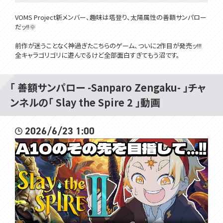
VOMS Project新メンバー、趣味は塔登り、太陽属性の善額サンパロー
だッ!!🌞
前作が迷うことなく神過ぎたこちらのゲーム、ついに2作目が発売ッ!!!
全キャラゴリゴリに遊んでるけど全部面白すぎてもう沼です。
ギャンブルデッキで登頂してやるっていってんだよ!!!!!!!!!!!!!!!!!
A10目指して頑張っちゃうゾ～～～～( ´∀｀ )
「 善額サンパロー -Sanparo Zengaku- 」チャ
ンネルの「 Slay the Spire 2 」動画
今日遊ぶゲーム👇
【Slay the Spire2】
https://store.steampowered.com/app/2868840/Slay_the_Spire_
2026/6/23 1:00
2/
━━━━━━━━━━━━━━━━━━━━━━━━━━━━━
━━━━━━
🌞笑顔になるTwitter☟
https://twitter.com/Sanparo_Z
🌞チャンネル登録と高評価を...押せェーーーｯ☟
https://www.youtube.com/@UCIEBSYfCdoSwkeWu9Odhkgg