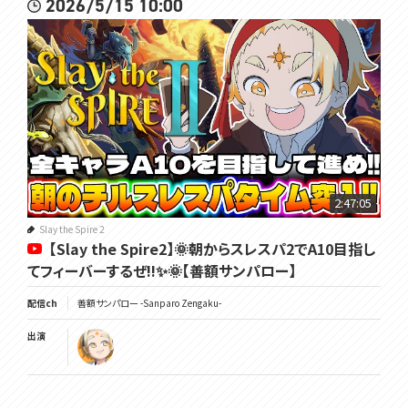
2026/5/15 10:00
2:47:05
Slay the Spire 2
【Slay the Spire2】🌞朝からスレスパ2でA10目指し
てフィーバーするぜ!!✨🌞【善額サンパロー】
配信ch
善額サンパロー -Sanparo Zengaku-
出演