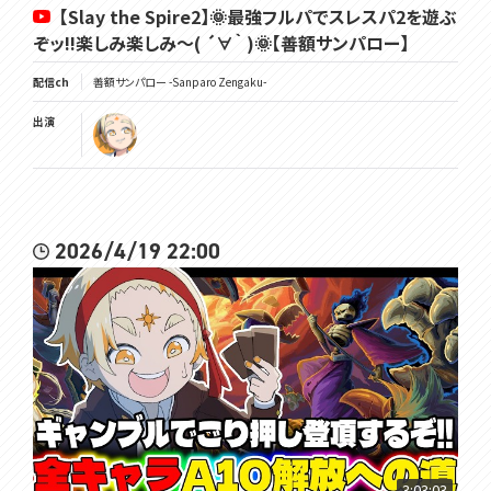
【Slay the Spire2】🌞最強フルパでスレスパ2を遊ぶ
ぞッ!!楽しみ楽しみ～( ´∀｀ )🌞【善額サンパロー】
配信ch
善額サンパロー -Sanparo Zengaku-
出演
2026/4/19 22:00
3:03:03