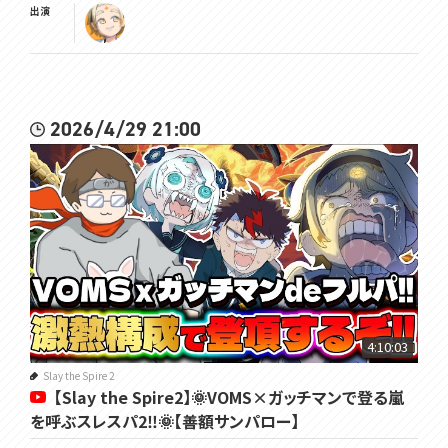
出演
2026/4/29 21:00
4:10:03
Slay the Spire 2
【Slay the Spire2】🌞VOMS×ガッチマンで登る嵐
を呼ぶスレスパ2‼🌞【善額サンパロー】