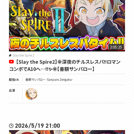
2:05:25
Slay the Spire 2
【Slay the Spire2】🌞深夜のチルスレスパ!!ロマン
コンボでA10へ…!!✨🌞【善額サンパロー】
配信ch
善額サンパロー -Sanparo Zengaku-
出演
2026/5/19 21:00