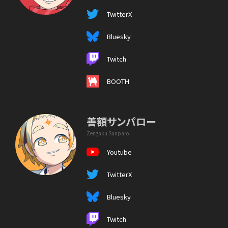
TwitterX
Bluesky
Twitch
BOOTH
善額サンパロー
Zengaku Sanparo
Youtube
TwitterX
Bluesky
Twitch