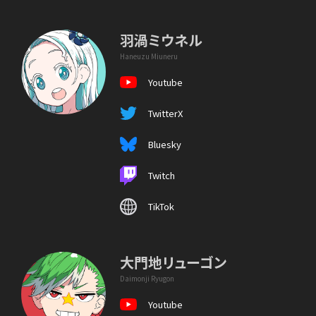
羽渦ミウネル
Haneuzu Miuneru
Youtube
TwitterX
Bluesky
Twitch
TikTok
大門地リューゴン
Daimonji Ryugon
Youtube