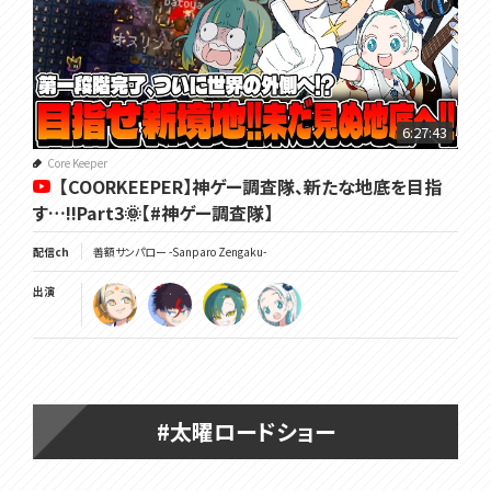
6:27:43
Core Keeper
【COORKEEPER】神ゲー調査隊、新たな地底を目指
す…!!Part3🌞【#神ゲー調査隊】
配信ch
善額サンパロー -Sanparo Zengaku-
出演
#太曜ロードショー