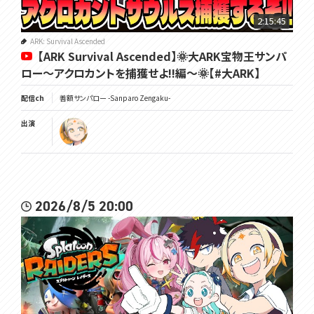
2:15:45
ARK: Survival Ascended
【ARK Survival Ascended】🌞大ARK宝物王サンパ
ロー～アクロカントを捕獲せよ!!編～🌞【#大ARK】
配信ch
善額サンパロー -Sanparo Zengaku-
出演
2026/8/5 20:00