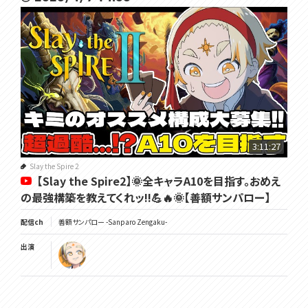
3:11:27
Slay the Spire 2
【Slay the Spire2】🌞全キャラA10を目指す。おめえ
の最強構築を教えてくれッ!!💪🔥🌞【善額サンパロー】
配信ch
善額サンパロー -Sanparo Zengaku-
出演