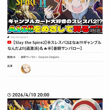
2:51:21
Slay the Spire 2
【Slay the Spire2】🌞スレスパ2はなぁ!!!ギャンブル
なんだよ!!(過激派)💪🔥🌞【善額サンパロー】
配信ch
善額サンパロー -Sanparo Zengaku-
出演
2026/4/10 20:00