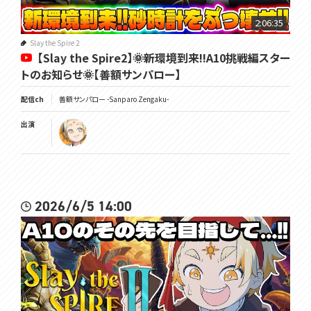
🌞VOMS公式HP☟
https://voms.net/
2:06:35
🌞VOMS公式ﾁｬﾝﾈｫｩ☟
Slay the Spire 2
【Slay the Spire2】🌞新環境到来!!A10挑戦編スター
https://youtube.com/@VOMS_Project
トのお知らせ🌞【善額サンパロー】
━━━━━━━━━━━━━━━━━━━━━━━━━━━━━
━━━━━━
配信ch
善額サンパロー -Sanparo Zengaku-
覚悟を決めろ🌞
出演
#太曜ロードショー #slaythespire2 #スレスパ2
2026/6/5 14:00