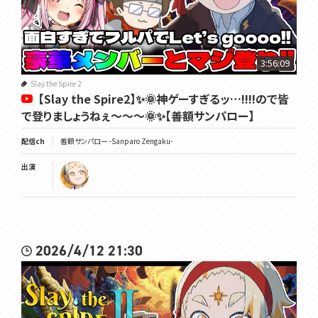
3:56:09
Slay the Spire 2
【Slay the Spire2】✨🌞神ゲーすぎるッ…!!!!ので皆
で登りましょうねぇ～～～🌞✨【善額サンパロー】
配信ch
善額サンパロー -Sanparo Zengaku-
出演
2026/4/12 21:30