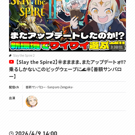
3:38:01
Slay the Spire 2
【Slay the Spire2】🌞まままま、またアップデートォ!!?
乗るしかないこのビッグウェーブに🌊🌞【善額サンパロ
ー】
配信ch
善額サンパロー -Sanparo Zengaku-
出演
2026/4/9 14:00