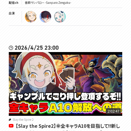
配信ch
善額サンパロー -Sanparo Zengaku-
出演
2026/4/25 23:00
2:02:47
Slay the Spire 2
【Slay the Spire2】🌞全キャラA10を目指して!!新し