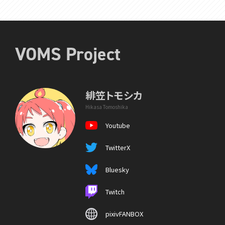
VOMS Project
緋笠トモシカ
Hikasa Tomoshika
Youtube
TwitterX
Bluesky
Twitch
pixivFANBOX