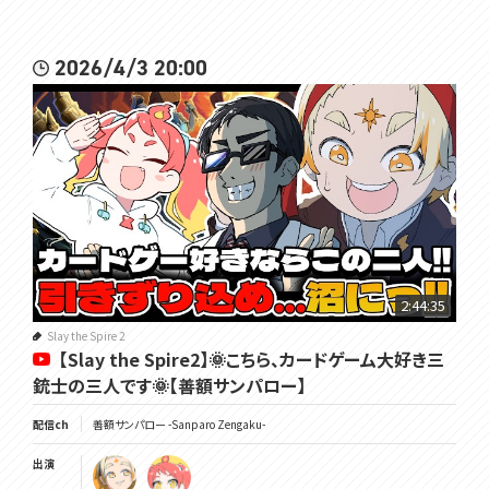
2026/4/3 20:00
2:44:35
Slay the Spire 2
【Slay the Spire2】🌞こちら、カードゲーム大好き三
銃士の三人です🌞【善額サンパロー】
配信ch
善額サンパロー -Sanparo Zengaku-
出演