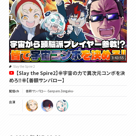
3:43:55
Slay the Spire 2
【Slay the Spire2】🌞宇宙の力で異次元コンボを決
めろ‼🌞【善額サンパロー】
配信ch
善額サンパロー -Sanparo Zengaku-
出演