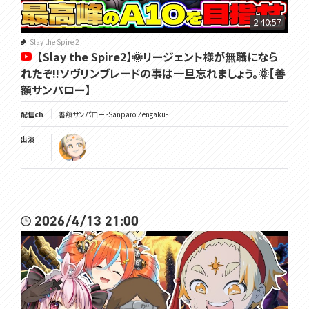
2:40:57
Slay the Spire 2
【Slay the Spire2】🌞リージェント様が無職になら
れたぞ!!ソヴリンブレードの事は一旦忘れましょう。🌞【善
額サンパロー】
配信ch
善額サンパロー -Sanparo Zengaku-
出演
2026/4/13 21:00