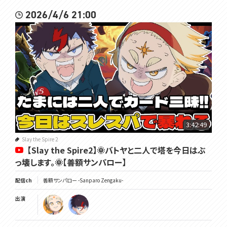
2026/4/6 21:00
3:42:49
Slay the Spire 2
【Slay the Spire2】🌞バトヤと二人で塔を今日はぶ
っ壊します。🌞【善額サンパロー】
配信ch
善額サンパロー -Sanparo Zengaku-
出演