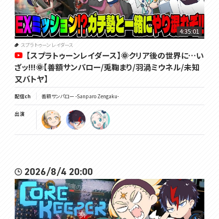
4:35:01
スプラトゥーン レイダース
【スプラトゥーンレイダース】🌞クリア後の世界に…い
ざッ!!!🌞【善額サンパロー/兎鞠まり/羽渦ミウネル/未知
又バトヤ】
配信ch
善額サンパロー -Sanparo Zengaku-
出演
2026/8/4 20:00