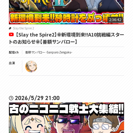
2:36:42
Slay the Spire 2
【Slay the Spire2】🌞新環境到来!!A10挑戦編スター
トのお知らせ🌞【善額サンパロー】
配信ch
善額サンパロー -Sanparo Zengaku-
出演
2026/5/29 21:00