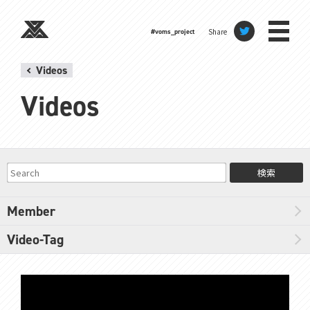
Share
#voms_project
Videos
Videos
検索
Member
Video-Tag