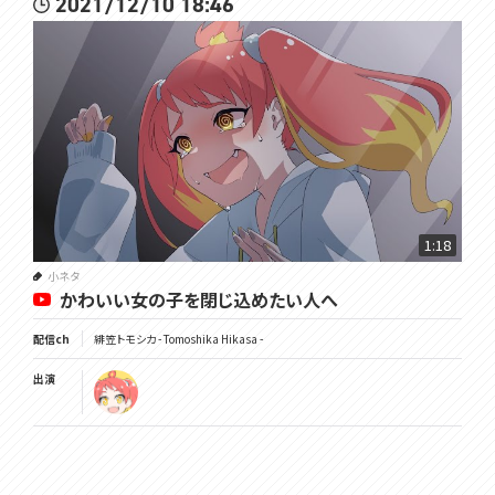
2021/12/10 18:46
1:18
小ネタ
かわいい女の子を閉じ込めたい人へ
配信ch
緋笠トモシカ - Tomoshika Hikasa -
出演