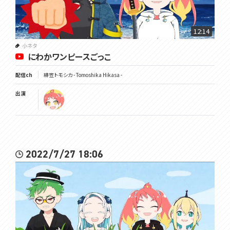
12:14
小ネタ
にわかワンピースごっこ
配信ch
緋笠トモシカ - Tomoshika Hikasa -
出演
2022/7/27 18:06