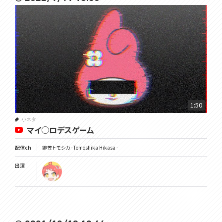
1:50
小ネタ
マイ○ロデスゲーム
配信ch
緋笠トモシカ - Tomoshika Hikasa -
出演