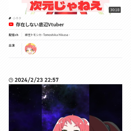
30:18
小ネタ
存在しない底辺Vtuber
配信ch
緋笠トモシカ - Tomoshika Hikasa -
出演
2024/2/23 22:57