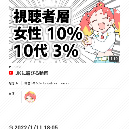
1:10
小ネタ
JKに媚びる動画
配信ch
緋笠トモシカ - Tomoshika Hikasa -
出演
2022/1/11 18:05