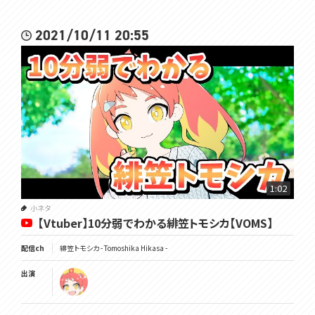
2021/10/11 20:55
1:02
小ネタ
【Vtuber】10分弱でわかる緋笠トモシカ【VOMS】
配信ch
緋笠トモシカ - Tomoshika Hikasa -
出演