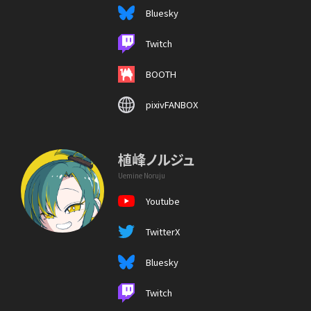
Bluesky
Twitch
BOOTH
pixivFANBOX
植峰ノルジュ
Uemine Noruju
Youtube
TwitterX
Bluesky
Twitch