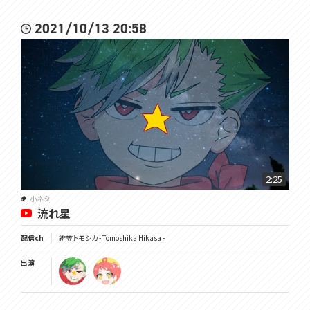
2021/10/13 20:58
2:25
小ネタ
流れ星
配信ch
緋笠トモシカ - Tomoshika Hikasa -
出演