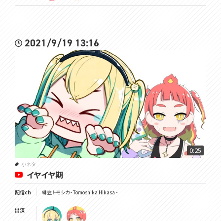
2021/9/19 13:16
0:25
小ネタ
イヤイヤ期
配信ch
緋笠トモシカ - Tomoshika Hikasa -
出演