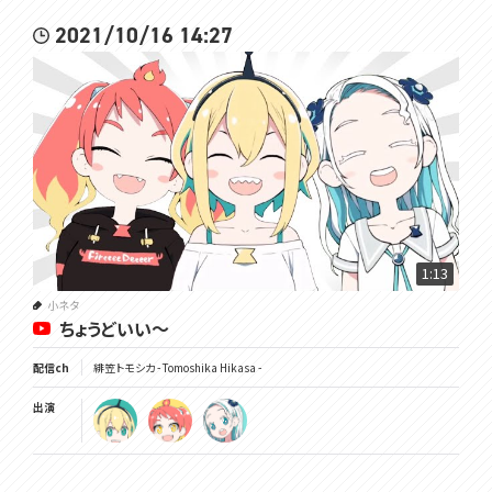
2021/10/16 14:27
1:13
小ネタ
ちょうどいい～
配信ch
緋笠トモシカ - Tomoshika Hikasa -
出演