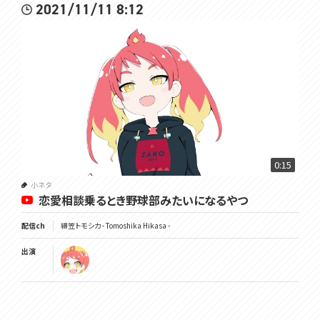
2021/11/11 8:12
0:15
小ネタ
恋愛相談乗るとき野球部みたいになるやつ
配信ch
緋笠トモシカ - Tomoshika Hikasa -
出演