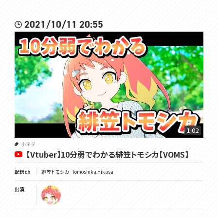
2021/10/11 20:55
1:02
小ネタ
【Vtuber】10分弱でわかる緋笠トモシカ【VOMS】
配信ch
緋笠トモシカ - Tomoshika Hikasa -
出演