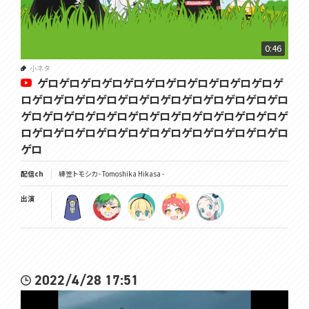
0:46
小ネタ
ゲロゲロゲロゲロゲロゲロゲロゲロゲロゲロゲロゲ
ロゲロゲロゲロゲロゲロゲロゲロゲロゲロゲロゲロゲロ
ゲロゲロゲロゲロゲロゲロゲロゲロゲロゲロゲロゲロゲ
ロゲロゲロゲロゲロゲロゲロゲロゲロゲロゲロゲロゲロ
ゲロ
配信ch
緋笠トモシカ - Tomoshika Hikasa -
出演
2022/4/28 17:51