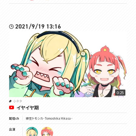
2021/9/19 13:16
0:25
小ネタ
イヤイヤ期
配信ch
緋笠トモシカ - Tomoshika Hikasa -
出演