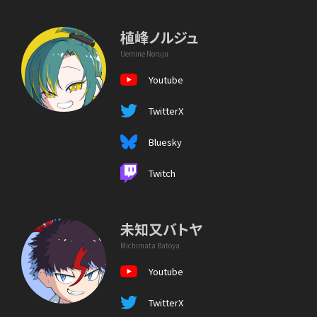
植峰ノルジュ
Uemine Noruju
Youtube
TwitterX
Bluesky
Twitch
未知又バトヤ
Michimata Batoya
Youtube
TwitterX