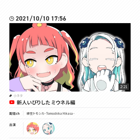
2021/10/10 17:56
2:21
小ネタ
新人いびりした ミウネル編
配信ch
緋笠トモシカ - Tomoshika Hikasa -
出演