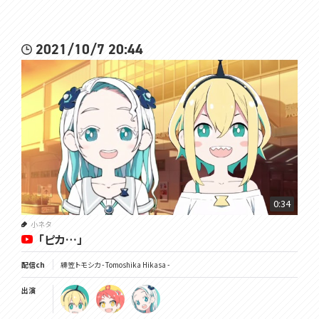
2021/10/7 20:44
0:34
小ネタ
「ピカ…」
配信ch
緋笠トモシカ - Tomoshika Hikasa -
出演