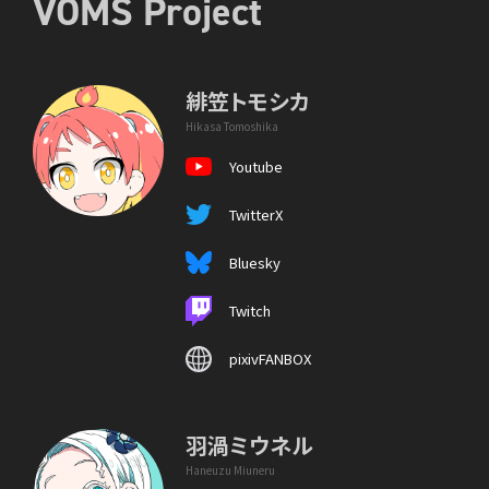
VOMS Project
緋笠トモシカ
Hikasa Tomoshika
Youtube
TwitterX
Bluesky
Twitch
pixivFANBOX
羽渦ミウネル
Haneuzu Miuneru