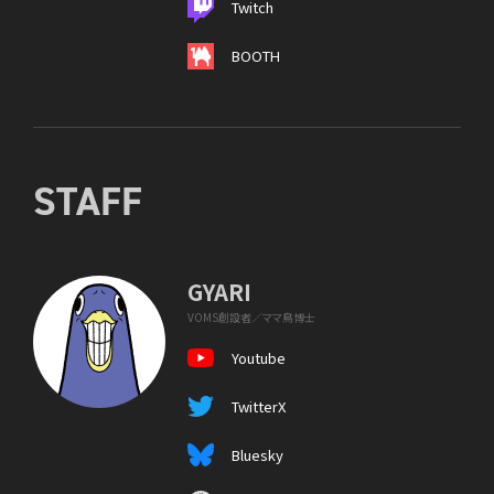
Twitch
BOOTH
STAFF
GYARI
VOMS創設者／ママ鳥博士
Youtube
TwitterX
Bluesky