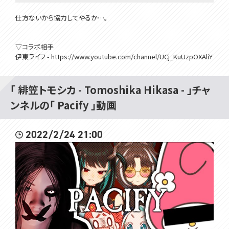
仕方ないから協力してやるか…。
▽コラボ相手
伊東ライフ - https://www.youtube.com/channel/UCj_KuUzpOXAliY
EesJwdrbw
「 緋笠トモシカ - Tomoshika Hikasa - 」チャ
#トモしび
ンネルの「 Pacify 」動画
2022/2/24 21:00