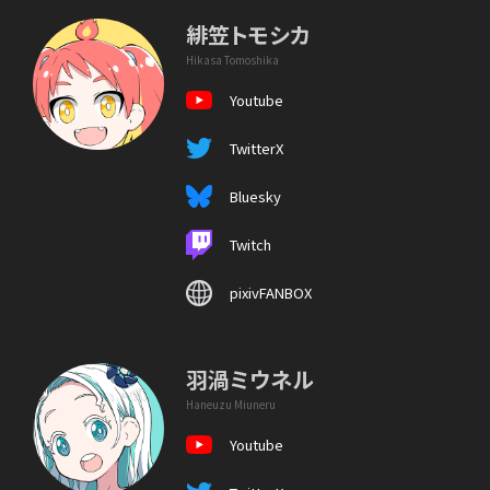
緋笠トモシカ
Hikasa Tomoshika
Youtube
TwitterX
Bluesky
Twitch
pixivFANBOX
羽渦ミウネル
Haneuzu Miuneru
Youtube