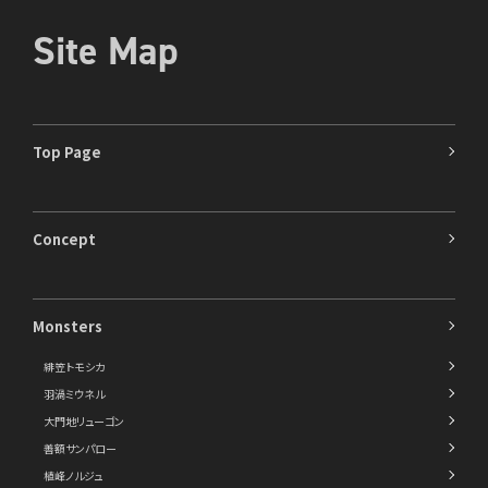
Site Map
Top Page
Concept
Monsters
緋笠トモシカ
羽渦ミウネル
大門地リューゴン
善額サンパロー
植峰ノルジュ