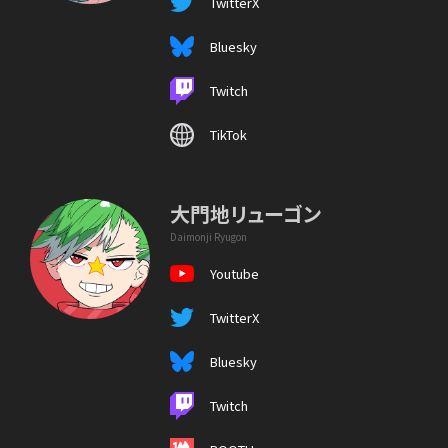
TwitterX
Bluesky
Twitch
TikTok
大門地リューゴン
Daimonji Ryugon
Youtube
TwitterX
Bluesky
Twitch