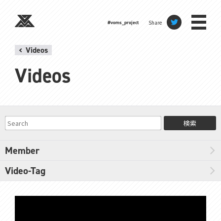
Share
#voms_project
Videos
Videos
検索
Member
Video-Tag