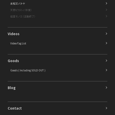
未知又バトヤ
天野ピカミィ（卒業）
磁富モノエ（活動終了）
Videos
Video-Tag List
Goods
Goods ( Including SOLD OUT )
Blog
Contact