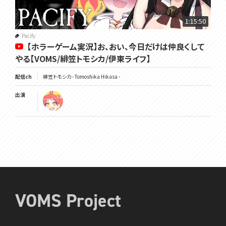
1:15:50
Pacify
【ホラーゲーム実況】お、おい、今日だけは仲良くして
やる【VOMS/緋笠トモシカ/伊東ライフ】
配信ch
緋笠トモシカ - Tomoshika Hikasa -
出演
VOMS Project