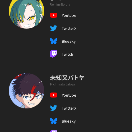
Uemine Noruju
Youtube
TwitterX
Bluesky
Twitch
未知又バトヤ
Michimata Batoya
Youtube
TwitterX
Bluesky