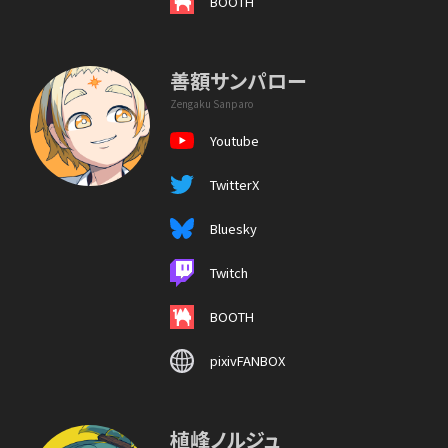
BOOTH
善額サンパロー
Zengaku Sanparo
Youtube
TwitterX
Bluesky
Twitch
BOOTH
pixivFANBOX
植峰ノルジュ