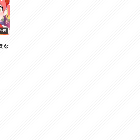
2:45
えな