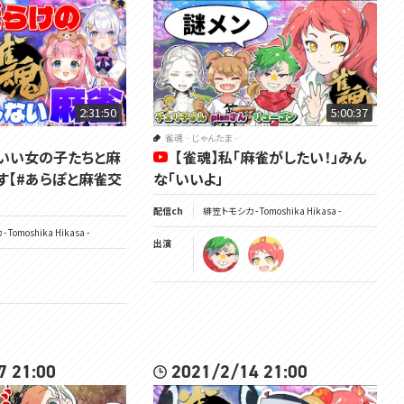
https://www.youtube.com/channel/UC3vzVK_N_SUVKqbX69L_X4g/joi
n
▽チャンネル登録よろしくね
https://www.youtube.com/channel/UC3vzVK_N_SUVKqbX69L_X4g
2:31:50
5:00:37
▽ツイッターはここ
https://twitter.com/Tomoshika_H
雀魂‐じゃんたま‐
わいい女の子たちと麻
【雀魂】私「麻雀がしたい！」みん
▽公式サイト
す【#あらぽと麻雀交
な「いいよ」
https://voms.net/
配信ch
緋笠トモシカ - Tomoshika Hikasa -
Tomoshika Hikasa -
出演
#トモしび
7 21:00
2021/2/14 21:00