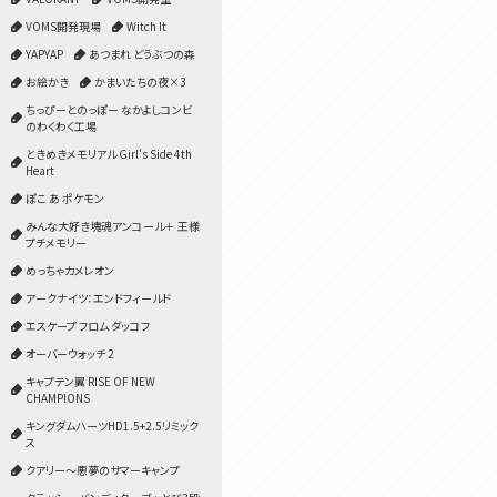
VOMS開発現場
Witch It
YAPYAP
あつまれ どうぶつの森
お絵かき
かまいたちの夜×3
ちっぴーとのっぽー なかよしコンビ
のわくわく工場
ときめきメモリアル Girl's Side 4th
Heart
ぽこ あ ポケモン
みんな大好き塊魂アンコール＋ 王様
プチメモリー
めっちゃカメレオン
アークナイツ：エンドフィールド
エスケープ フロム ダッコフ
オーバーウォッチ 2
キャプテン翼 RISE OF NEW
CHAMPIONS
キングダムハーツHD1.5+2.5リミック
ス
クアリー～悪夢のサマーキャンプ