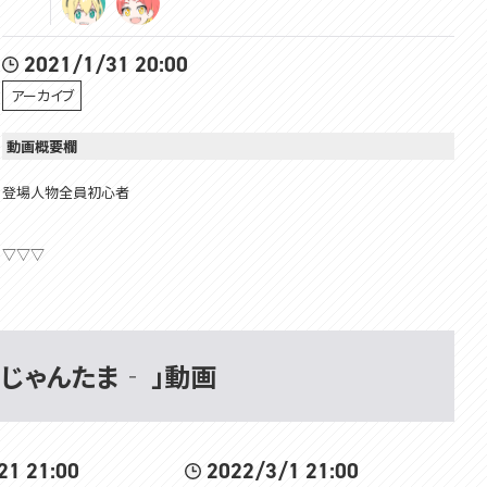
2021/1/31 20:00
アーカイブ
動画概要欄
登場人物全員初心者
▽▽▽
はじめまして！VOMSの緋笠トモシカです！
楽しいこといっぱいするよ！
仲良くしてね～
雀魂‐じゃんたま‐ 」動画
▽天野ピカミィチャンネル
https://www.youtube.com/channel/UCajhBT4nMrg3DLS-bLL2RCg
21 21:00
2022/3/1 21:00
▽メンバーシップ