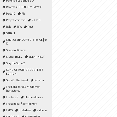
Pokémon LEGENDS Z-A
Pokémon LEGENDS アルセウス
Portal 2
PR
Project Zomboid
R.E.P.O.
Raft
RTA
Rust
SANABI
SEKIRO: SHADOWS DIE TWICE | 隻
狼
Shape of Dreams
SILENT HILL 2
SILENT HILL f
Slay the Spire 2
SONG OF HORROR COMPLETE
EDITION
Sons Of The Forest
Terraria
The Elder Scrolls IV: Oblivion
Remastered
The Forest
The Headliners
The Witcher® 3: Wild Hunt
TRPG
Undertale
Valheim
VALORANT
VOMS開発室