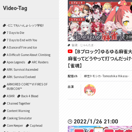
Video-Tag
-どこでもいっしょ- レッツ学校!
7 Days to Die
2:0
7 Days to End with You
雀魂‐じゃんたま‐
A Dance of Fire and Ice
【Bブロック】ゆるゆる麻雀大
A Difficult Game About Climbing
麻雀ってどうやって打つんだっけ
Apex Legends
ARC Raiders
【雀魂】
ARK: Survival Ascended
配信ch
緋笠トモシカ - Tomoshika Hikasa -
ARK: Survival Evolved
ARMORED CORE™ VI FIRES OF
出演
RUBICON™
ASMR
Back 4 Blood
Chained Together
Content Warning
Cooking Simulator
2022/1/26 21:00
Core Keeper
Cuphead