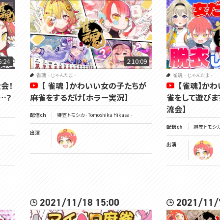
6:24
2:10:09
雀魂‐じゃんたま‐
雀魂‐じゃんたま‐
会！
【 雀魂 】かわいい女の子たちが
【雀魂】か
…？
麻雀をするだけ【ホラー実況】
雀をして遊びま
流会】
配信ch
緋笠トモシカ - Tomoshika Hikasa -
配信ch
緋笠トモシカ - 
出演
出演
2021/11/18 15:00
2021/11/