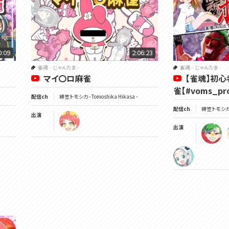
0:09
2:06:23
雀魂‐じゃんたま‐
雀魂‐じゃんたま‐
マイ〇ロ麻雀
【雀魂】初心
雀【#voms_pro
配信ch
緋笠トモシカ - Tomoshika Hikasa -
配信ch
緋笠トモシカ - 
出演
出演