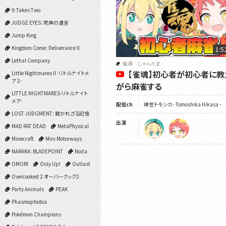
It Takes Two
JUDGE EYES：死神の遺言
Jump King
Kingdom Come: Deliverance II
1:5
Lethal Company
雀魂‐じゃんたま‐
【雀魂】初心者が初心者に教
Little Nightmares II -リトルナイトメ
ア２-
がら麻雀する
LITTLE NIGHTMARES-リトルナイト
メア-
配信ch
緋笠トモシカ - Tomoshika Hikasa -
LOST JUDGMENT：裁かれざる記憶
出演
MAD RAT DEAD
MetaPhysical
Minecraft
Mini Motorways
NARAKA: BLADEPOINT
Noita
OMORI
Only Up!
Outlast
Overcooked 2 オーバークック2
Party Animals
PEAK
Phasmophobia
Pokémon Champions