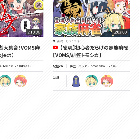
2:19:36
2:03:00
雀魂‐じゃんたま‐
者大集合！VOMS麻
【雀魂】初心者だらけの家族麻雀
ject】
【VOMS/緋笠トモシカ】
Tomoshika Hikasa -
配信ch
緋笠トモシカ - Tomoshika Hikasa -
出演