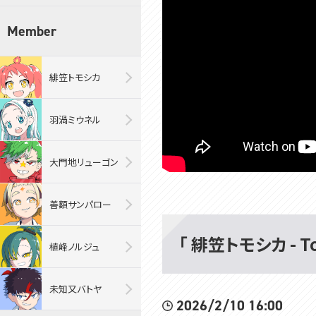
Member
緋笠トモシカ
羽渦ミウネル
大門地リューゴン
善額サンパロー
「 緋笠トモシカ - 
植峰ノルジュ
未知又バトヤ
2026/2/10 16:00