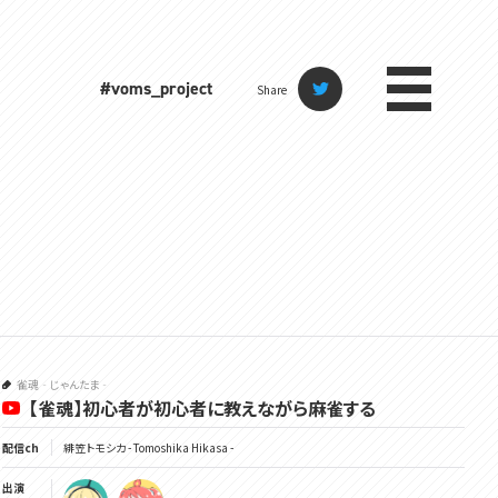
#voms_project
Share
雀魂‐じゃんたま‐
【雀魂】初心者が初心者に教えながら麻雀する
配信ch
緋笠トモシカ - Tomoshika Hikasa -
出演