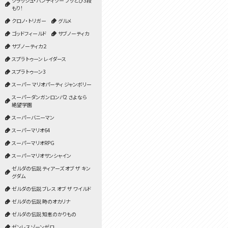
クラッシュ・バンディクー ブッとび3段
もり！
クロノ・トリガー
グルメ
ゴッドフィールド
サブノーティカ
サブノーティカ２
スプラトゥーン レイダース
スプラトゥーン3
スーパー マリオパーティ ジャンボリー
スーパーダンガンロンパ2 さよなら
絶望学園
スーパーバニーマン
スーパーマリオ64
スーパーマリオRPG
スーパーマリオサンシャイン
ゼルダの伝説 ティアーズ オブ ザ キン
グダム
ゼルダの伝説 ブレス オブ ザ ワイルド
ゼルダの伝説 時のオカリナ
ゼルダの伝説 知恵のかりもの
ゼンレスゾーンゼロ