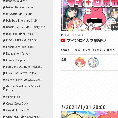
Dead by Daylight
Detroit Become Human
DEVOUR
Dinkum
Doki Doki Literature Club!
1:2
DOOM Eternal
DOOM(2016)
Duolingo
ELDEN RING
雀魂‐じゃんたま‐
マイ〇ロ4人で麻雀♡
ELDEN RING NIGHTREIGN
Enshrouded~霧の王国~
配信ch
緋笠トモシカ - Tomoshika Hikasa -
Escape from Tarkov
出演
Faaast Penguin
Fall Guys: Ultimate Knockout
FINAL FANTASY VII REMAKE
Gartic Phone
GeoGuessr
Getting Over It with Bennett
Foddy
Ghost Trick
Goose Goose Duck
2021/1/31 20:00
Grand Theft Auto V
Green Hell
Hollow Knight