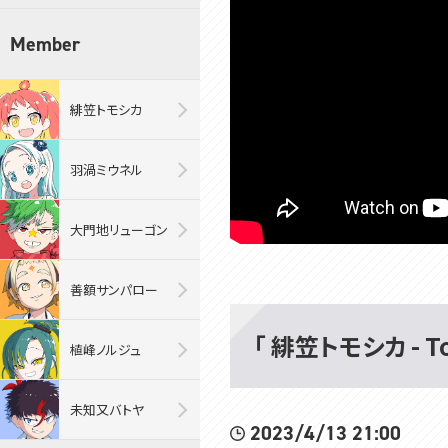
Member
緋笠トモシカ
羽渦ミウネル
大門地リューゴン
善額サンパロー
「 緋笠トモシカ - T
植峰ノルジュ
未知又バトヤ
2023/4/13 21:00