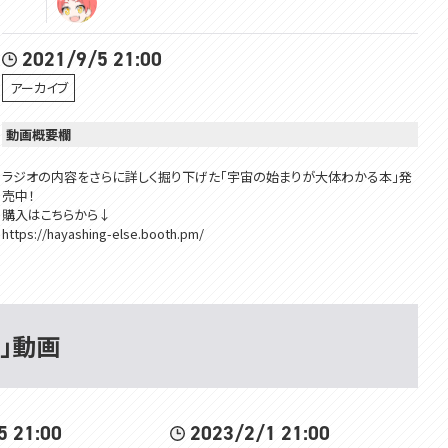
2021/9/5 21:00
アーカイブ
動画概要欄
ラジオの内容をさらに詳しく掘り下げた「宇宙の始まりが大体わかる本」発
売中！
購入はこちらから↓
https://hayashing-else.booth.pm/
 」動画
▽過去と未来のアーカイブ
第1回→https://youtu.be/uEPrsrVWWMg
第2回→https://youtu.be/iuG0ixbvKk0
第3回→https://youtu.be/C4x3DezwgLY
5 21:00
2023/2/1 21:00
第4回→https://youtu.be/8u_vBpFAIso