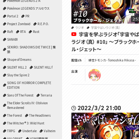
Pokémon LEGENDS Z-A
Pokémon LEGENDS アルセウス
Portal 2
PR
2:5
Project Zomboid
R.E.P.O.
ラジオ
宇宙やばいラジオ（真）
Raft
RTA
Rust
宇宙を学ぶラジオ「宇宙や
SANABI
ラジオ（真） #10」 ～ブラックホ
SEKIRO: SHADOWS DIE TWICE | 隻
ル・ジェット～
狼
Shape of Dreams
配信ch
緋笠トモシカ - Tomoshika Hikasa -
SILENT HILL 2
SILENT HILL f
出演
Slay the Spire 2
SONG OF HORROR COMPLETE
EDITION
Sons Of The Forest
Terraria
The Elder Scrolls IV: Oblivion
2022/3/2 21:00
Remastered
The Forest
The Headliners
The Witcher® 3: Wild Hunt
TRPG
Undertale
Valheim
VALORANT
VOMS開発室