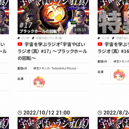
2:47
3:05:15
ラジオ
宇宙やばいラジオ（真）
ラジオ
宇宙やばい
ばい
宇宙を学ぶラジオ「宇宙やばい
宇宙を学ぶ
ール
ラジオ（真） #17」 ～ブラックホール
ラジオ（真） #1
の回転～
配信ch
緋笠トモシカ - 
配信ch
緋笠トモシカ - Tomoshika Hikasa -
出演
出演
2022/10/12 21:00
2022/8/2