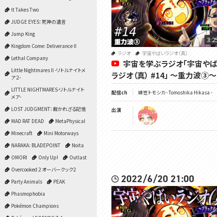
It Takes Two
JUDGE EYES：死神の遺言
Jump King
3:2
Kingdom Come: Deliverance II
ラジオ
宇宙やばいラジオ（真）
Lethal Company
宇宙を学ぶラジオ「宇宙や
Little Nightmares II -リトルナイトメ
ラジオ（真） #14」 ～重力波③～
ア２-
LITTLE NIGHTMARES-リトルナイト
配信ch
緋笠トモシカ - Tomoshika Hikasa -
メア-
LOST JUDGMENT：裁かれざる記憶
出演
MAD RAT DEAD
MetaPhysical
Minecraft
Mini Motorways
NARAKA: BLADEPOINT
Noita
OMORI
Only Up!
Outlast
Overcooked 2 オーバークック2
2022/6/20 21:00
Party Animals
PEAK
Phasmophobia
Pokémon Champions