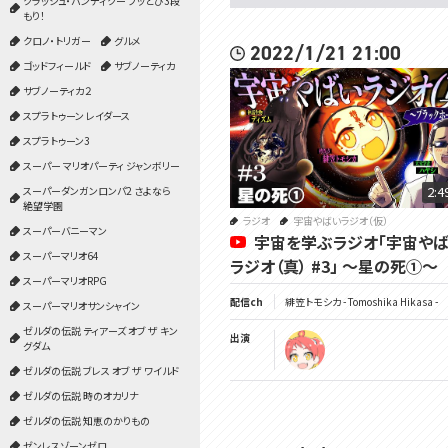
クラッシュ・バンディクー ブッとび3段
もり！
クロノ・トリガー
グルメ
2022/1/21 21:00
ゴッドフィールド
サブノーティカ
サブノーティカ２
スプラトゥーン レイダース
スプラトゥーン3
スーパー マリオパーティ ジャンボリー
2:4
スーパーダンガンロンパ2 さよなら
絶望学園
ラジオ
宇宙やばいラジオ（仮）
スーパーバニーマン
宇宙を学ぶラジオ「宇宙や
スーパーマリオ64
ラジオ（真） #3」 ～星の死①～
スーパーマリオRPG
配信ch
緋笠トモシカ - Tomoshika Hikasa -
スーパーマリオサンシャイン
ゼルダの伝説 ティアーズ オブ ザ キン
出演
グダム
ゼルダの伝説 ブレス オブ ザ ワイルド
ゼルダの伝説 時のオカリナ
ゼルダの伝説 知恵のかりもの
ゼンレスゾーンゼロ