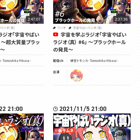
2:47:07
2:37:36
ラジオ（真）
ラジオ
宇宙やばいラジオ（真）
ラジオ「宇宙やばい
宇宙を学ぶラジオ「宇宙やばい
8」 ～超大質量ブラッ
ラジオ（真） #6」 ～ブラックホール
見～
の発見～
Tomoshika Hikasa -
配信ch
緋笠トモシカ - Tomoshika Hikasa -
出演
22 21:00
2021/11/5 21:00