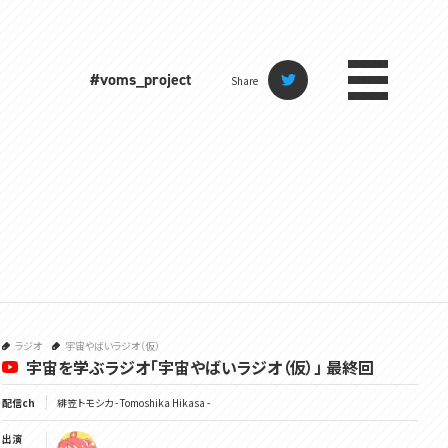
#voms_project
Share
ラジオ
宇宙やばいラジオ（仮）
宇宙を学ぶラジオ「宇宙やばいラジオ（仮）」 最終回
配信ch
緋笠トモシカ - Tomoshika Hikasa -
出演