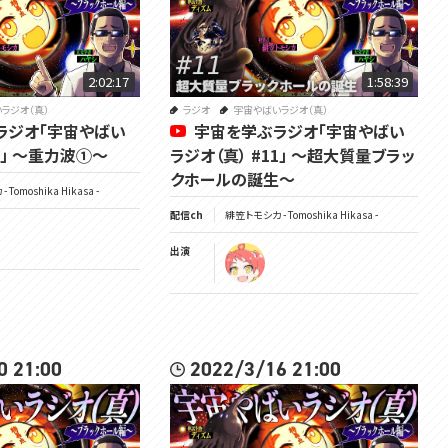
2:02:17
1:58:39
ラジオ（真）
ラジオ
宇宙やばいラジオ（真）
ラジオ「宇宙やばい
宇宙を学ぶラジオ「宇宙やばい
2」 ～重力波①～
ラジオ（真） #11」 ～超大質量ブラッ
クホールの誕生～
Tomoshika Hikasa -
配信ch
緋笠トモシカ - Tomoshika Hikasa -
出演
0 21:00
2022/3/16 21:00