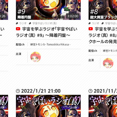
3:26
3:02:00
ラジオ
宇宙やばいラジオ（真）
ラジオ
宇宙やばい
ばい
宇宙を学ぶラジオ「宇宙やばい
宇宙を学ぶ
ー
ラジオ（真） #9」 ～降着円盤～
ラジオ（真） #
クホールの発
配信ch
緋笠トモシカ - Tomoshika Hikasa -
配信ch
緋笠トモシカ - 
出演
出演
2022/1/21 21:00
2021/11/