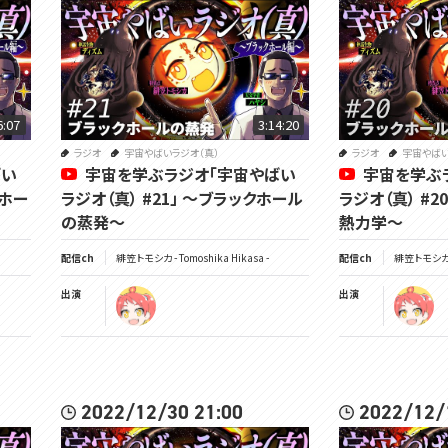
6:07
3:14:20
ラジオ
宇宙やばいラジオ（真）
ラジオ
宇宙やばい
ばい
宇宙を学ぶラジオ「宇宙やばい
宇宙を学ぶ
クホー
ラジオ（真） #21」 ～ブラックホール
ラジオ（真） #2
の蒸発～
熱力学～
配信ch
緋笠トモシカ - Tomoshika Hikasa -
配信ch
緋笠トモシカ - 
出演
出演
2022/12/30 21:00
2022/12/