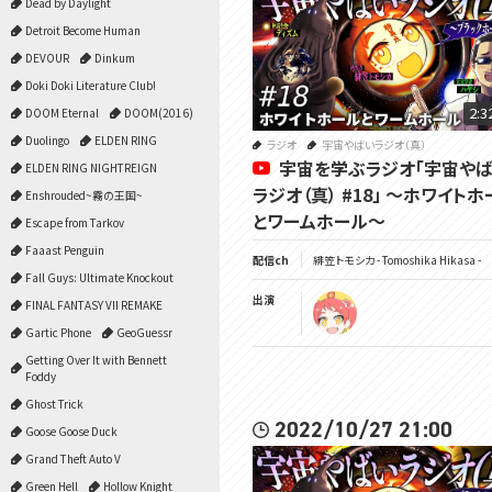
Dead by Daylight
Detroit Become Human
DEVOUR
Dinkum
Doki Doki Literature Club!
2:3
DOOM Eternal
DOOM(2016)
Duolingo
ELDEN RING
ラジオ
宇宙やばいラジオ（真）
宇宙を学ぶラジオ「宇宙や
ELDEN RING NIGHTREIGN
ラジオ（真） #18」 ～ホワイトホ
Enshrouded~霧の王国~
とワームホール～
Escape from Tarkov
Faaast Penguin
配信ch
緋笠トモシカ - Tomoshika Hikasa -
Fall Guys: Ultimate Knockout
出演
FINAL FANTASY VII REMAKE
Gartic Phone
GeoGuessr
Getting Over It with Bennett
Foddy
Ghost Trick
2022/10/27 21:00
Goose Goose Duck
Grand Theft Auto V
Green Hell
Hollow Knight