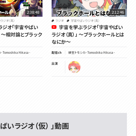
2:38:48
2:12:46
ラジオ（真）
ラジオ
宇宙やばいラジオ（真）
ラジオ「宇宙やばい
宇宙を学ぶラジオ「宇宙やばい
2」 ～相対論とブラック
ラジオ（真）」 ～ブラックホールとは
なにか～
Tomoshika Hikasa -
配信ch
緋笠トモシカ - Tomoshika Hikasa -
出演
宇宙やばいラジオ（仮） 」動画