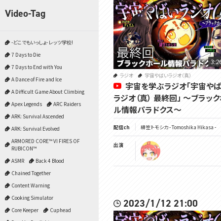
Video-Tag
-どこでもいっしょ- レッツ学校!
7 Days to Die
3:2
7 Days to End with You
ラジオ
宇宙やばいラジオ（真）
A Dance of Fire and Ice
宇宙を学ぶラジオ「宇宙や
A Difficult Game About Climbing
ラジオ（真） 最終回」 ～ブラッ
Apex Legends
ARC Raiders
ル情報パラドクス～
ARK: Survival Ascended
配信ch
緋笠トモシカ - Tomoshika Hikasa -
ARK: Survival Evolved
ARMORED CORE™ VI FIRES OF
出演
RUBICON™
ASMR
Back 4 Blood
Chained Together
Content Warning
Cooking Simulator
2023/1/12 21:00
Core Keeper
Cuphead