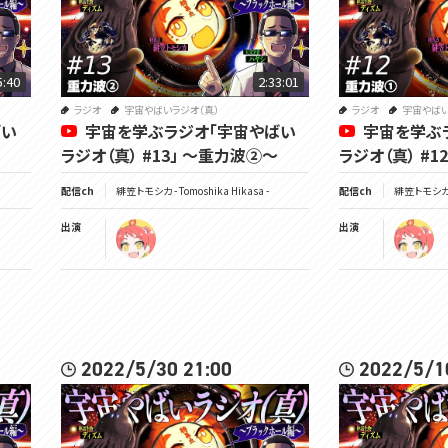
5:40
2:33:01
ラジオ
宇宙やばいラジオ（真）
ラジオ
宇宙やばい
ばい
宇宙を学ぶラジオ「宇宙やばい
宇宙を学ぶ
ラジオ（真） #13」 ～重力波②～
ラジオ（真） #1
配信ch
緋笠トモシカ - Tomoshika Hikasa -
配信ch
緋笠トモシカ - 
出演
出演
2022/5/30 21:00
2022/5/1