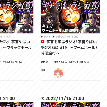
第5回→https://youtu.be/zmvLLytyGAc
第6回→https://youtu.be/tKbVNqcjqX8
第7回→https://youtu.be/s_6MFndCX4A
第8回→https://youtu.be/oyJSBjFqV5I
第9回→https://youtu.be/JZ3aRxZ_3Wc
第10回→https://youtu.be/_8iRPd4qt6o
2:38:58
3:04:08
第11回→https://youtu.be/ojaTqkeFDHw
ラジオ（真）
ラジオ
宇宙やばいラジオ（真）
ラジオ「宇宙やばい
宇宙を学ぶラジオ「宇宙やばい
▽参加メンバー
0」 ～ブラックホール
ラジオ（真） #19」 ～ワームホールと
ハヤシさん - https://www.youtube.com/channel/UCdXRKbNYJ9lKmqEr
時間旅行～
X6KDNFw
ディズムさん - https://www.youtube.com/channel/UCqJ6QFcqZziMnM
Tomoshika Hikasa -
配信ch
緋笠トモシカ - Tomoshika Hikasa -
Lr3L3OWAw
出演
▽サムネイル
GYARI博士 - https://www.youtube.com/user/GYARISUTA
▽チャンネル登録よろしくね
1 21:00
2022/11/14 21:00
https://www.youtube.com/channel/UC3vzVK_N_SUVKqbX69L_X4g