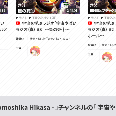
4:38
2:49:01
ラジオ
宇宙やばいラジオ（仮）
ラジオ
宇宙やばい
ばい
宇宙を学ぶラジオ「宇宙やばい
宇宙を学ぶ
ールと
ラジオ（真） #3」 ～星の死①～
ラジオ（真） #
ホール～
配信ch
緋笠トモシカ - Tomoshika Hikasa -
配信ch
緋笠トモシカ - 
出演
出演
omoshika Hikasa - 」チャンネルの「 