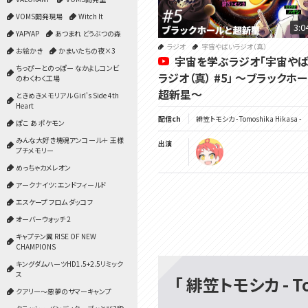
VOMS開発現場
Witch It
3:0
YAPYAP
あつまれ どうぶつの森
ラジオ
宇宙やばいラジオ（真）
お絵かき
かまいたちの夜×3
宇宙を学ぶラジオ「宇宙や
ちっぴーとのっぽー なかよしコンビ
ラジオ（真） #5」 ～ブラックホ
のわくわく工場
超新星～
ときめきメモリアル Girl's Side 4th
Heart
配信ch
緋笠トモシカ - Tomoshika Hikasa -
ぽこ あ ポケモン
みんな大好き塊魂アンコール＋ 王様
出演
プチメモリー
めっちゃカメレオン
アークナイツ：エンドフィールド
エスケープ フロム ダッコフ
オーバーウォッチ 2
キャプテン翼 RISE OF NEW
CHAMPIONS
キングダムハーツHD1.5+2.5リミック
ス
「 緋笠トモシカ - T
クアリー～悪夢のサマーキャンプ