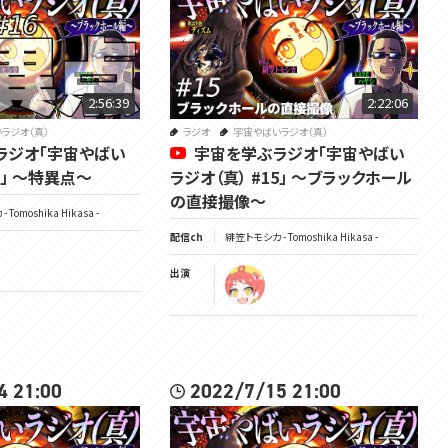
▽ツイッターはここ
https://twitter.com/Tomoshika_H
▽公式サイト
https://voms.net/
2:56:39
2:22:06
ラジオ（真）
ラジオ
宇宙やばいラジオ（真）
ラジオ「宇宙やばい
宇宙を学ぶラジオ「宇宙やばい
#宇宙やばいラジオ
6」 ～特異点～
ラジオ（真） #15」 ～ブラックホール
の直接撮像～
Tomoshika Hikasa -
配信ch
緋笠トモシカ - Tomoshika Hikasa -
出演
4 21:00
2022/7/15 21:00