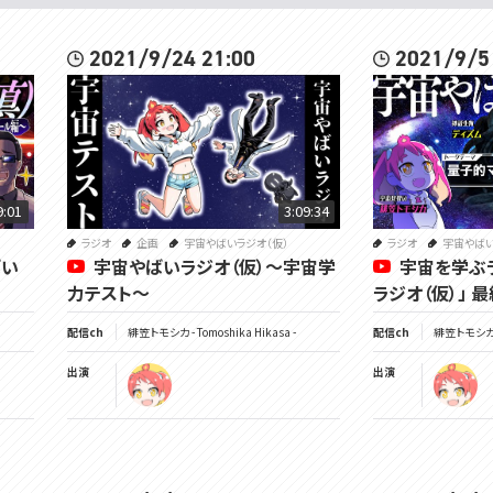
2021/9/24 21:00
2021/9/5
9:01
3:09:34
ラジオ
企画
宇宙やばいラジオ（仮）
ラジオ
宇宙やばい
ばい
宇宙やばいラジオ（仮）～宇宙学
宇宙を学ぶ
力テスト～
ラジオ（仮）」 
配信ch
緋笠トモシカ - Tomoshika Hikasa -
配信ch
緋笠トモシカ - 
出演
出演