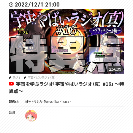
2022/12/1 21:00
2:56:39
ラジオ
宇宙やばいラジオ（真）
宇宙を学ぶラジオ「宇宙やばいラジオ（真） #16」 ～特
異点～
配信ch
緋笠トモシカ - Tomoshika Hikasa -
出演