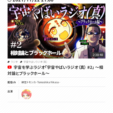
2:38:48
ラジオ
宇宙やばいラジオ（真）
宇宙を学ぶラジオ「宇宙やばいラジオ（真） #2」 ～相
対論とブラックホール～
配信ch
緋笠トモシカ - Tomoshika Hikasa -
出演