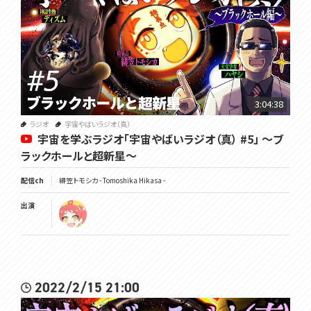
3:04:38
ラジオ
宇宙やばいラジオ（真）
宇宙を学ぶラジオ「宇宙やばいラジオ（真） #5」 ～ブ
ラックホールと超新星～
配信ch
緋笠トモシカ - Tomoshika Hikasa -
出演
2022/2/15 21:00