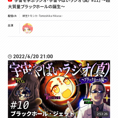
宇宙を学ぶラジオ「宇宙やばいラジオ（真） #11」 ～超
大質量ブラックホールの誕生～
配信ch
緋笠トモシカ - Tomoshika Hikasa -
出演
2022/6/20 21:00
2:53:26