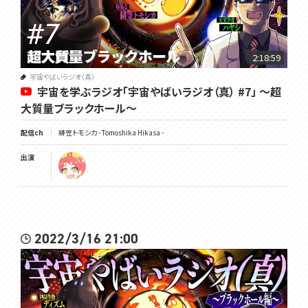
2:18:59
宇宙やばいラジオ（真）
宇宙を学ぶラジオ「宇宙やばいラジオ（真） #7」 ～超
大質量ブラックホール～
配信ch
緋笠トモシカ - Tomoshika Hikasa -
出演
2022/3/16 21:00