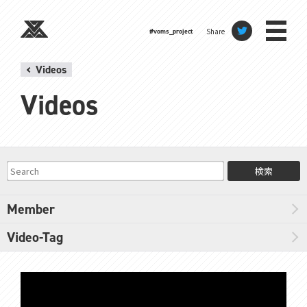
Share
#voms_project
Videos
Videos
検索
Member
Video-Tag