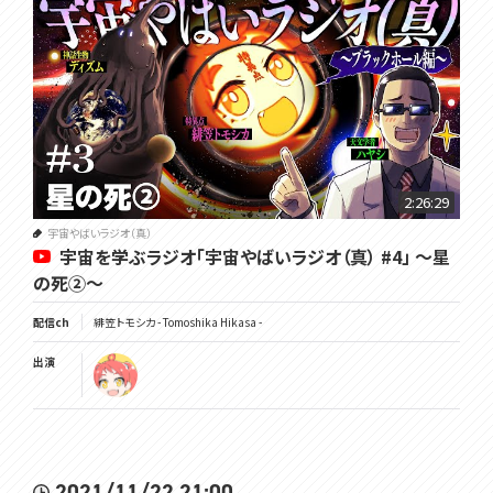
2:26:29
宇宙やばいラジオ（真）
宇宙を学ぶラジオ「宇宙やばいラジオ（真） #4」 ～星
の死②～
配信ch
緋笠トモシカ - Tomoshika Hikasa -
出演
2021/11/22 21:00