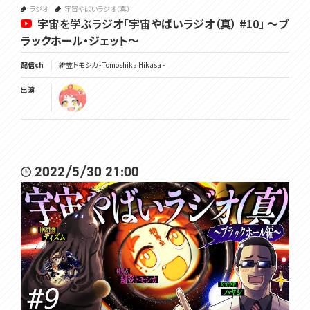
ラジオ
宇宙やばいラジオ（真）
宇宙を学ぶラジオ「宇宙やばいラジオ（真） #10」 ～ブ
ラックホール・ジェット～
配信ch
緋笠トモシカ - Tomoshika Hikasa -
出演
2022/5/30 21:00