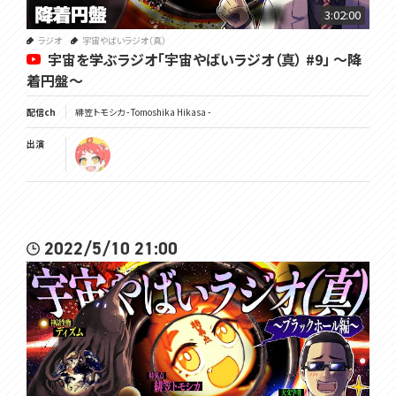
3:02:00
ラジオ
宇宙やばいラジオ（真）
宇宙を学ぶラジオ「宇宙やばいラジオ（真） #9」 ～降
着円盤～
配信ch
緋笠トモシカ - Tomoshika Hikasa -
出演
2022/5/10 21:00