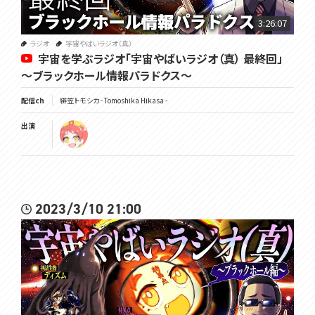
▽参加メンバー
3:26:07
ハヤシさん - https://www.youtube.com/channel/UCdXRKbNYJ9lK
mqErX6KDNFw
ラジオ
宇宙やばいラジオ（真）
宇宙を学ぶラジオ「宇宙やばいラジオ（真） 最終回」
ディズムさん - https://www.youtube.com/channel/UCqJ6QFcqZzi
MnMLr3L3OWAw
～ブラックホール情報パラドクス～
配信ch
緋笠トモシカ - Tomoshika Hikasa -
出演
▽チャンネル登録よろしくね
https://www.youtube.com/channel/UC3vzVK_N_SUVKqbX69L_X4
g
2023/3/10 21:00
▽ツイッターはここ
https://twitter.com/Tomoshika_H
▽公式サイト
https://voms.net/
#宇宙やばいラジオ