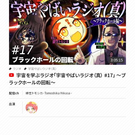
3:05:15
ラジオ
宇宙やばいラジオ（真）
宇宙を学ぶラジオ「宇宙やばいラジオ（真） #17」 ～ブ
ラックホールの回転～
配信ch
緋笠トモシカ - Tomoshika Hikasa -
出演