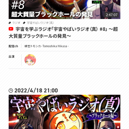
2:47:07
ラジオ
宇宙やばいラジオ（真）
宇宙を学ぶラジオ「宇宙やばいラジオ（真） #8」 ～超
大質量ブラックホールの発見～
配信ch
緋笠トモシカ - Tomoshika Hikasa -
出演
2022/4/18 21:00