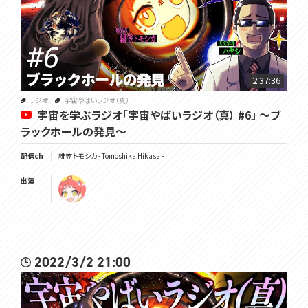
2:37:36
ラジオ
宇宙やばいラジオ（真）
宇宙を学ぶラジオ「宇宙やばいラジオ（真） #6」 ～ブ
ラックホールの発見～
配信ch
緋笠トモシカ - Tomoshika Hikasa -
出演
2022/3/2 21:00