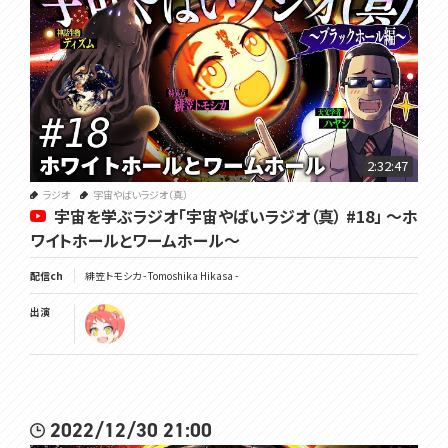
2:32:47
ラジオ
宇宙やばいラジオ（真）
宇宙を学ぶラジオ「宇宙やばいラジオ（真） #18」 ～ホ
ワイトホールとワームホール～
配信ch
緋笠トモシカ - Tomoshika Hikasa -
出演
2022/12/30 21:00