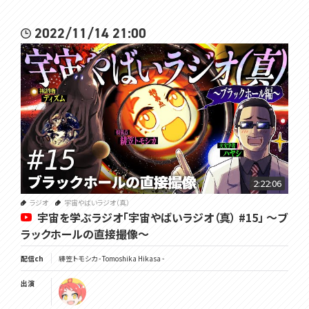
2022/11/14 21:00
2:22:06
ラジオ
宇宙やばいラジオ（真）
宇宙を学ぶラジオ「宇宙やばいラジオ（真） #15」 ～ブ
ラックホールの直接撮像～
配信ch
緋笠トモシカ - Tomoshika Hikasa -
出演