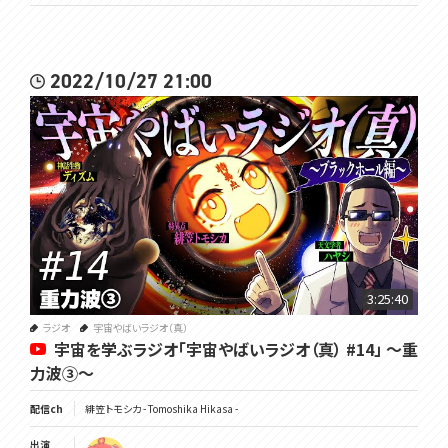
2022/10/27 21:00
3:25:40
ラジオ
宇宙やばいラジオ（真）
宇宙を学ぶラジオ「宇宙やばいラジオ（真） #14」 ～重
力波③～
配信ch
緋笠トモシカ - Tomoshika Hikasa -
出演