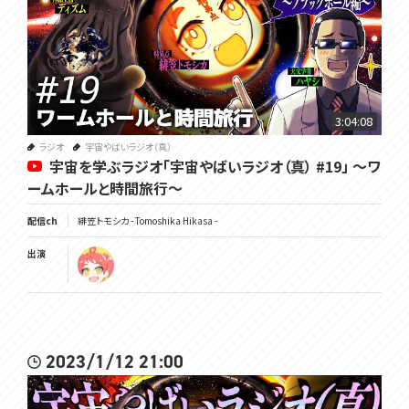
3:04:08
ラジオ
宇宙やばいラジオ（真）
宇宙を学ぶラジオ「宇宙やばいラジオ（真） #19」 ～ワ
ームホールと時間旅行～
配信ch
緋笠トモシカ - Tomoshika Hikasa -
出演
2023/1/12 21:00