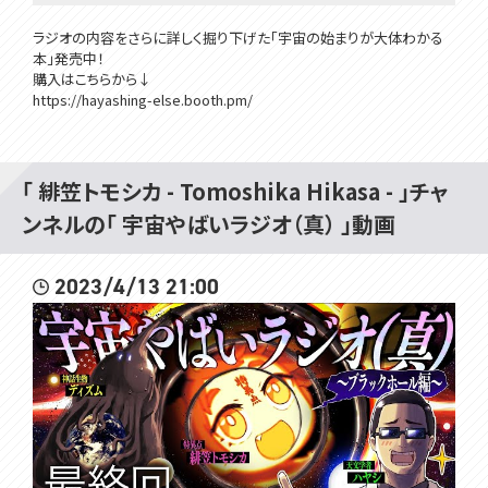
ラジオの内容をさらに詳しく掘り下げた「宇宙の始まりが大体わかる
本」発売中！
購入はこちらから↓
https://hayashing-else.booth.pm/
「 緋笠トモシカ - Tomoshika Hikasa - 」チャ
▽過去と未来のアーカイブ
ンネルの「 宇宙やばいラジオ（真） 」動画
第1回→https://youtu.be/uEPrsrVWWMg
第2回→https://youtu.be/iuG0ixbvKk0
2023/4/13 21:00
第3回→https://youtu.be/C4x3DezwgLY
第4回→https://youtu.be/8u_vBpFAIso
第5回→https://youtu.be/zmvLLytyGAc
第6回→https://youtu.be/tKbVNqcjqX8
第7回→https://youtu.be/s_6MFndCX4A
第8回→https://youtu.be/oyJSBjFqV5I
第9回→https://youtu.be/JZ3aRxZ_3Wc
第10回→https://youtu.be/_8iRPd4qt6o
第11回→https://youtu.be/ojaTqkeFDHw