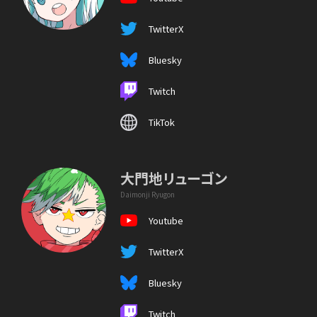
TwitterX
Bluesky
Twitch
TikTok
大門地リューゴン
Daimonji Ryugon
Youtube
TwitterX
Bluesky
Twitch