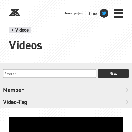
Share
#voms_project
Videos
Videos
検索
Member
Video-Tag