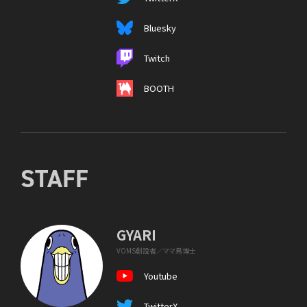
Bluesky
Twitch
BOOTH
STAFF
GYARI
VOMS創設者／ママ鳥博士
Youtube
TwitterX