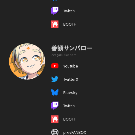
Twitch
BOOTH
善額サンパロー
Zengaku Sanparo
Youtube
TwitterX
Bluesky
Twitch
BOOTH
pixivFANBOX