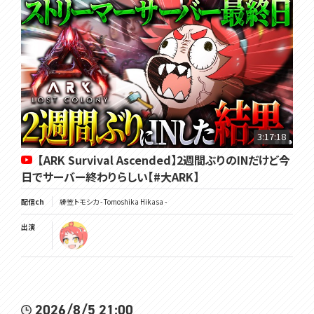
▽チャンネル登録よろしくね
https://www.youtube.com/channel/UC3vzVK_N_SUVKqbX69L_X4
g
▽ツイッターはここ
https://twitter.com/Tomoshika_H
▽公式サイト
3:17:18
https://voms.net/
【ARK Survival Ascended】2週間ぶりのINだけど今
日でサーバー終わりらしい【#大ARK】
配信ch
緋笠トモシカ - Tomoshika Hikasa -
#トモしび
出演
2026/8/5 21:00