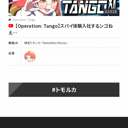
2:13:18
Operation: Tango
【Operation: Tango】スパイ体験入社するンゴね
え…
配信ch
緋笠トモシカ - Tomoshika Hikasa -
出演
#トモルカ