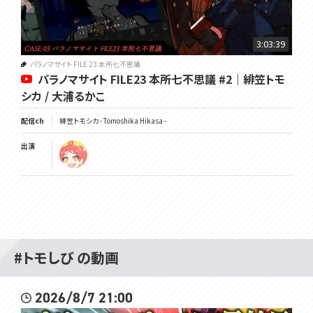
▽毎週日曜日13時からは定期雑談配信
3:03:39
★9月VOMSグッズのお知らせ★
パラノマサイト FILE 23 本所七不思議
9/21の緋笠トモシカ生誕祭を祝して、記念グッズを制作いたしました！
パラノマサイト FILE23 本所七不思議 #2｜緋笠トモ
受注生産・常設グッズとなりますので、お気軽にお買い求めください。
シカ / 大浦るかこ
▼ショップページはこちら
https://voms.booth.pm
配信ch
緋笠トモシカ - Tomoshika Hikasa -
出演
★VOMS Merch for September★
In celebration of Tomoshika Hikasa's birthday on 9/21, we've pro
duced some commemorative goods!
These will be made-to-order and permanent goods, so please f
eel free to purchase them. [DeepL]
▼Shop Page
https://voms.booth.pm
#トモしび の動画
▽メンバーシップ
2026/8/7 21:00
https://www.youtube.com/channel/UC3vzVK_N_SUVKqbX69L_X4
g/join