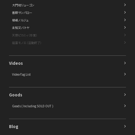
大門地リューゴン
善額サンパロー
植峰ノルジュ
未知又バトヤ
天野ピカミィ（卒業）
磁富モノエ（活動終了）
Videos
Video-Tag List
Goods
Goods ( Including SOLD OUT )
Blog