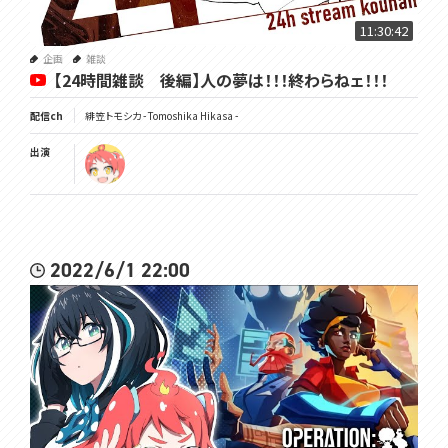
11:30:42
企画
雑談
【24時間雑談 後編】人の夢は！！！終わらねェ！！！
配信ch
緋笠トモシカ - Tomoshika Hikasa -
出演
2022/6/1 22:00