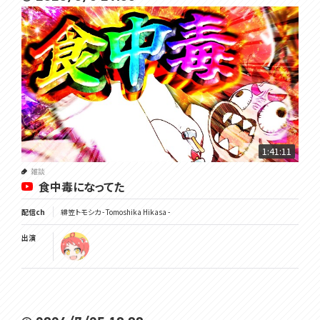
1:41:11
雑談
食中毒になってた
配信ch
緋笠トモシカ - Tomoshika Hikasa -
出演