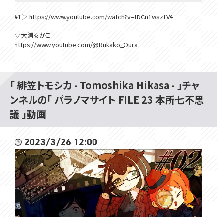
#1▷ https://www.youtube.com/watch?v=tDCn1wszfV4
▽大浦るかこ
https://www.youtube.com/@Rukako_Oura
配信タグ｜#トモルカ
名探偵になりたい再生リスト｜ https://www.youtube.com/playlist?l
ist=PLShwbdwZFm3pk-KhtoeeBliHQja4wEBTr
「 緋笠トモシカ - Tomoshika Hikasa - 」チャ
+ パラノマサイト FILE23 本所七不思議
ンネルの「 パラノマサイト FILE 23 本所七不思
+ WEB｜https://www.jp.square-enix.com/paranormasight/
+ (C) 2023 SQUARE ENIX CO., LTD. All Rights Reserved.
議 」動画
+ 記載されている会社名・製品名・システム名などは、各社の商標、ま
たは登録商標です
2023/3/26 12:00
▽▽▽
はじめまして！VOMSの緋笠トモシカです！
楽しいこといっぱいするよ！
仲良くしてね～