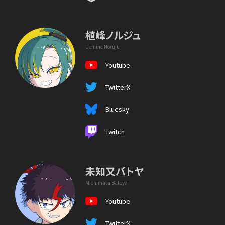
植峰ノルジュ
Uemine Noruju
Youtube
TwitterX
Bluesky
Twitch
未知又バトヤ
Michimata Batoya
Youtube
TwitterX