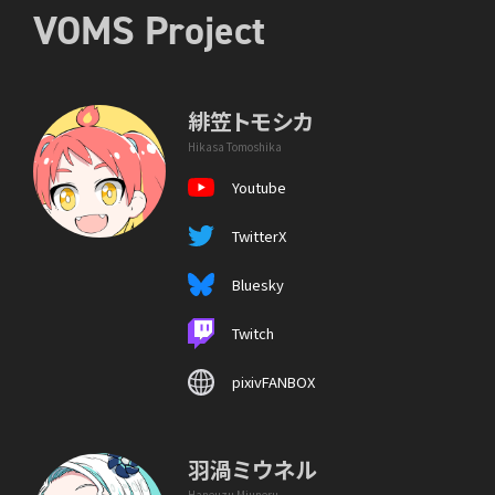
VOMS Project
緋笠トモシカ
Hikasa Tomoshika
Youtube
TwitterX
Bluesky
Twitch
pixivFANBOX
羽渦ミウネル
Haneuzu Miuneru