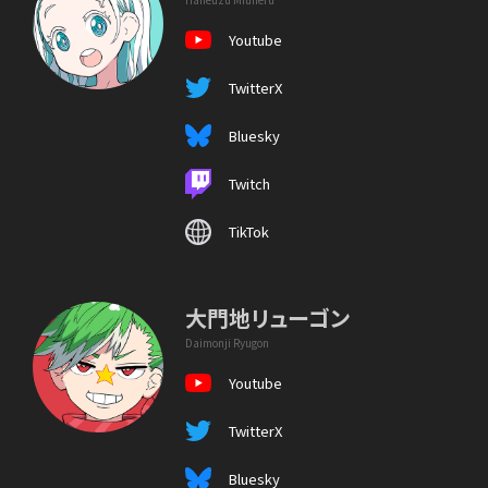
Youtube
TwitterX
Bluesky
Twitch
TikTok
大門地リューゴン
Daimonji Ryugon
Youtube
TwitterX
Bluesky