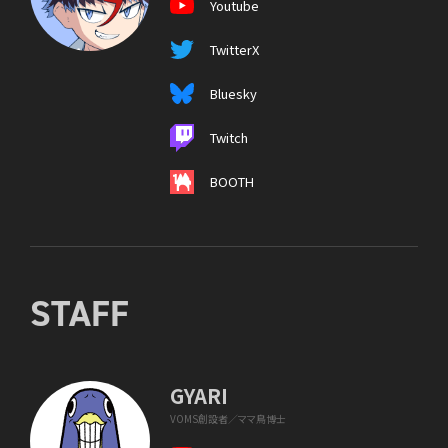
Youtube
TwitterX
Bluesky
Twitch
BOOTH
STAFF
GYARI
VOMS創設者／ママ鳥博士