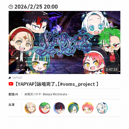
2026/2/25 20:00
3:47:33
YAPYAP
【YAPYAP】詠唱完了。【#voms_project 】
配信ch
未知又バトヤ - Batoya Michimata -
出演