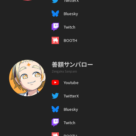
TwitterX
Bluesky
Twitch
BOOTH
善額サンパロー
Zengaku Sanparo
Youtube
TwitterX
Bluesky
Twitch
BOOTH