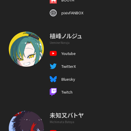
pixivFANBOX
植峰ノルジュ
Uemine Noruju
Youtube
TwitterX
Bluesky
Twitch
未知又バトヤ
Michimata Batoya