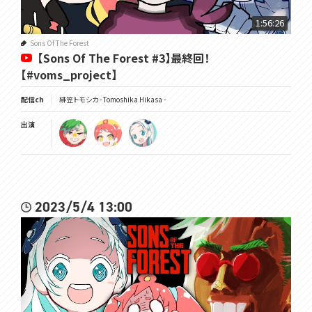
1:56:26
★VOMS Merch for September★
In celebration of Tomoshika Hikasa's birthday on 9/21, we've pro
Sons Of The Forest
【Sons Of The Forest #3】最終回！
duced some commemorative goods!
These will be made-to-order and permanent goods, so please f
【#voms_project】
eel free to purchase them. [DeepL]
▼Shop Page
配信ch
緋笠トモシカ - Tomoshika Hikasa -
https://voms.booth.pm
出演
▽メンバーシップ
https://www.youtube.com/channel/UC3vzVK_N_SUVKqbX69L_X4
g/join
2023/5/4 13:00
▽チャンネル登録よろしくね
https://www.youtube.com/channel/UC3vzVK_N_SUVKqbX69L_X4
g
▽ツイッターはここ
https://twitter.com/Tomoshika_H