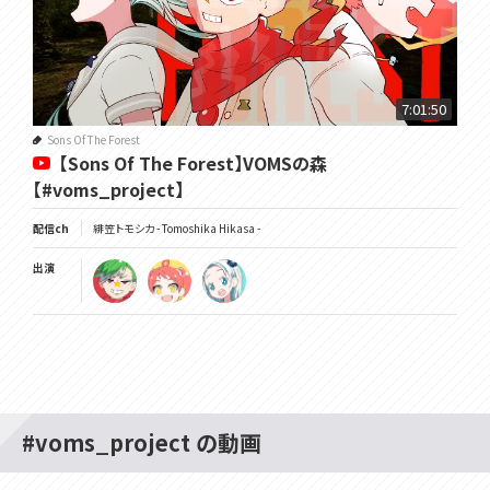
7:01:50
Sons Of The Forest
【Sons Of The Forest】VOMSの森
【#voms_project】
配信ch
緋笠トモシカ - Tomoshika Hikasa -
出演
#voms_project の動画