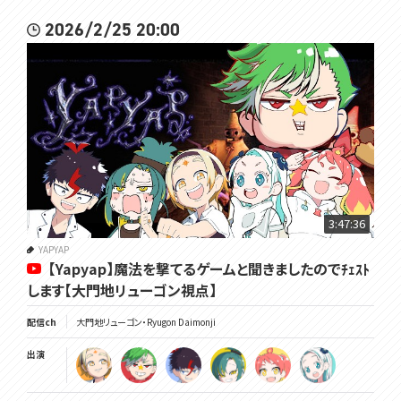
2026/2/25 20:00
3:47:36
YAPYAP
【Yapyap】魔法を撃てるゲームと聞きましたのでﾁｪｽﾄ
します【大門地リューゴン視点】
配信ch
大門地リューゴン・Ryugon Daimonji
出演