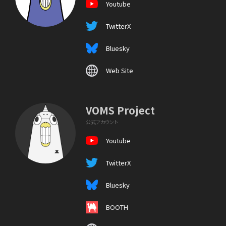
Youtube
TwitterX
Bluesky
Web Site
VOMS Project
公式アカウント
Youtube
TwitterX
Bluesky
BOOTH