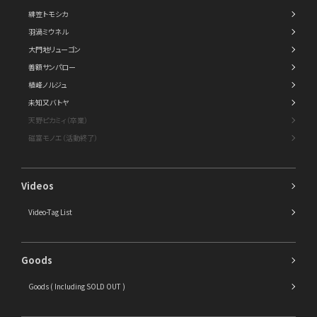
緋笠トモシカ
羽渦ミウネル
大門地リューゴン
善額サンパロー
植峰ノルジュ
未知又バトヤ
天野ピカミィ（卒業）
磁富モノエ（活動終了）
Videos
Video-Tag List
Goods
Goods ( Including SOLD OUT )