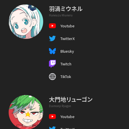
羽渦ミウネル
Haneuzu Miuneru
Youtube
TwitterX
Bluesky
Twitch
TikTok
大門地リューゴン
Daimonji Ryugon
Youtube