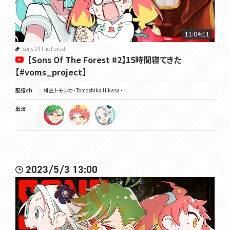
▽公式サイト
https://voms.net/
11:04:11
Sons Of The Forest
【Sons Of The Forest #2】15時間寝てきた
#トモしび
【#voms_project】
配信ch
緋笠トモシカ - Tomoshika Hikasa -
出演
2023/5/3 13:00