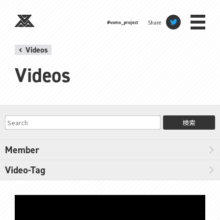
Share
#voms_project
Videos
Videos
検索
Member
Video-Tag