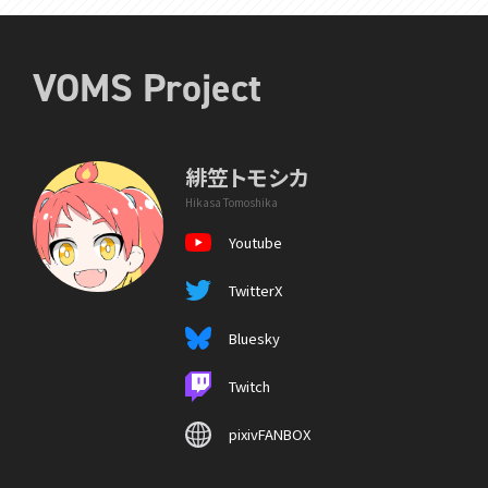
VOMS Project
緋笠トモシカ
Hikasa Tomoshika
Youtube
TwitterX
Bluesky
Twitch
pixivFANBOX