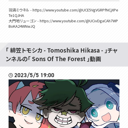
羽渦ミウネル - https://www.youtube.com/@UCE5VgVGRPfNCjXPe
Te1QJHA
大門地リューゴン - https://www.youtube.com/@UCivDgaCAh7WP
BoKA24WNwJQ
▽▽▽
「 緋笠トモシカ - Tomoshika Hikasa - 」チャ
ンネルの「 Sons Of The Forest 」動画
はじめまして！VOMSの緋笠トモシカです！
楽しいこといっぱいするよ！
仲良くしてね～
2023/5/5 19:00
▽毎週日曜日13時からは定期雑談配信
★9月VOMSグッズのお知らせ★
9/21の緋笠トモシカ生誕祭を祝して、記念グッズを制作いたしました！
受注生産・常設グッズとなりますので、お気軽にお買い求めください。
▼ショップページはこちら
https://voms.booth.pm