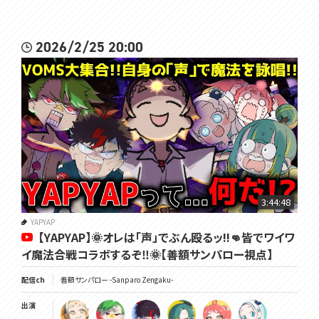
2026/2/25 20:00
3:44:48
YAPYAP
【YAPYAP】🌞オレは「声」でぶん殴るッ!!👊皆でワイワ
イ魔法合戦コラボするぞ‼🌞【善額サンパロー視点】
配信ch
善額サンパロー -Sanparo Zengaku-
出演