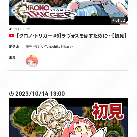
https://twitter.com/Tomoshika_H
▽公式サイト
4:01:52
https://voms.net/
クロノ・トリガー
▽公式Youtubeチャンネル
【クロノ・トリガー #6】ラヴォスを倒すために…【初見】
https://www.youtube.com/@VOMS_Project
配信ch
緋笠トモシカ - Tomoshika Hikasa -
出演
#トモしび
2023/10/14 13:00