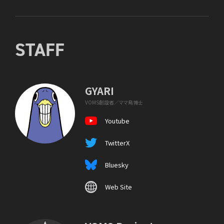
STAFF
GYARI
VOMS創設者／ママ鳥博士
Youtube
TwitterX
Bluesky
Web Site