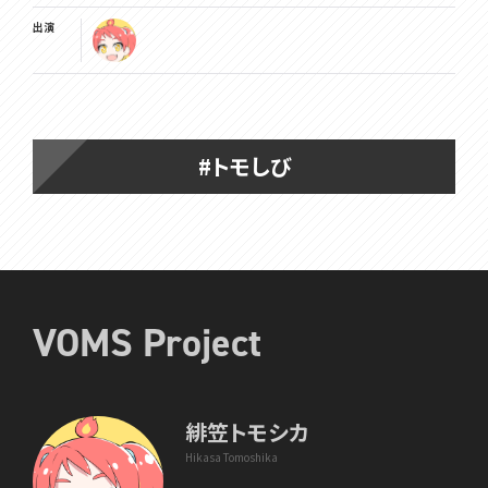
出演
#トモしび
VOMS Project
緋笠トモシカ
Hikasa Tomoshika