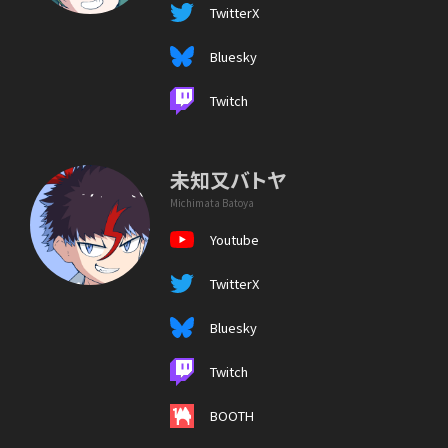
TwitterX
Bluesky
Twitch
未知又バトヤ
Michimata Batoya
Youtube
TwitterX
Bluesky
Twitch
BOOTH