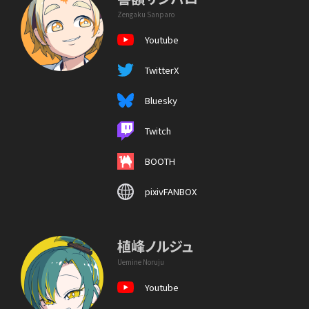
Zengaku Sanparo
Youtube
TwitterX
Bluesky
Twitch
BOOTH
pixivFANBOX
植峰ノルジュ
Uemine Noruju
Youtube