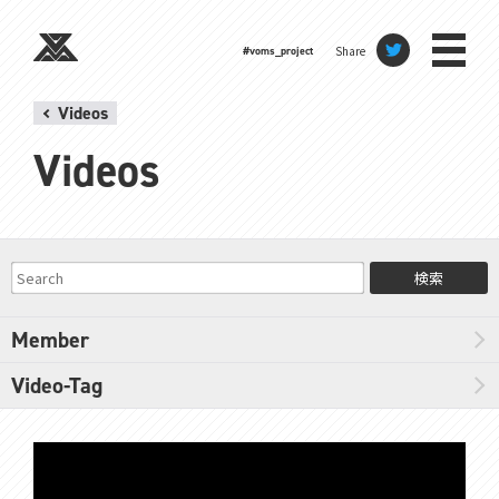
Share
#voms_project
Videos
Videos
検索
Member
Video-Tag