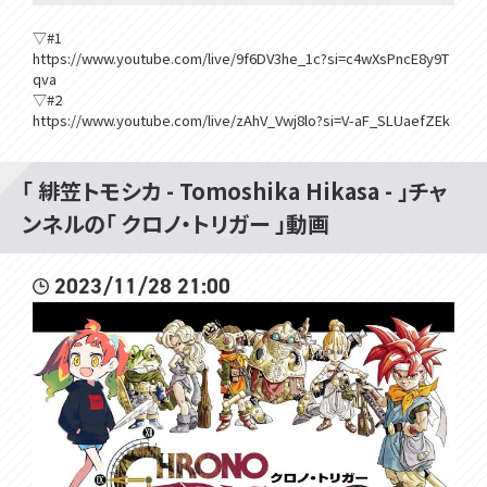
▽#1
https://www.youtube.com/live/9f6DV3he_1c?si=c4wXsPncE8y9T
qva
▽#2
https://www.youtube.com/live/zAhV_Vwj8lo?si=V-aF_SLUaefZEk
41
「 緋笠トモシカ - Tomoshika Hikasa - 」チャ
▽▽▽
ンネルの「 クロノ・トリガー 」動画
はじめまして！VOMSの緋笠トモシカです！
2023/11/28 21:00
楽しいこといっぱいするよ！
仲良くしてね～
▽毎週日曜日10時からは定期雑談配信
★9月VOMSグッズのお知らせ★
9/21の緋笠トモシカ生誕祭を祝して、記念グッズを制作いたしました！
受注生産・常設グッズとなりますので、お気軽にお買い求めください。