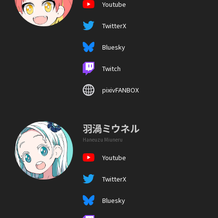
Youtube
TwitterX
Bluesky
Twitch
pixivFANBOX
羽渦ミウネル
Haneuzu Miuneru
Youtube
TwitterX
Bluesky