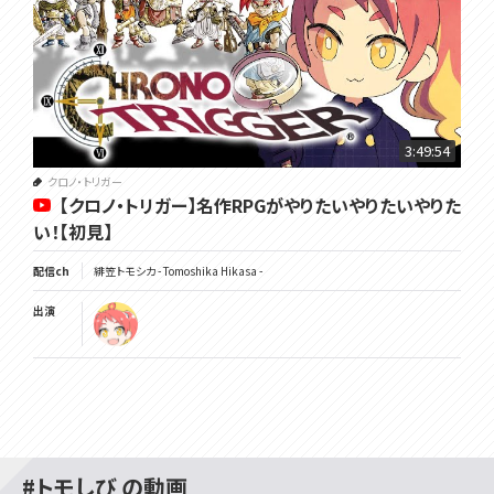
3:49:54
クロノ・トリガー
【クロノ・トリガー】名作RPGがやりたいやりたいやりた
い！【初見】
配信ch
緋笠トモシカ - Tomoshika Hikasa -
出演
#トモしび の動画