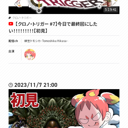
▼ショップページはこちら
https://voms.booth.pm
5:19:41
クロノ・トリガー
【クロノ・トリガー #7】今日で最終回にした
★VOMS Merch for September★
In celebration of Tomoshika Hikasa's birthday on 9/21, we've pro
い！！！！！！！！！【初見】
duced some commemorative goods!
These will be made-to-order and permanent goods, so please f
配信ch
緋笠トモシカ - Tomoshika Hikasa -
eel free to purchase them. [DeepL]
▼Shop Page
出演
https://voms.booth.pm
▽メンバーシップ
https://www.youtube.com/channel/UC3vzVK_N_SUVKqbX69L_X4
2023/11/7 21:00
g/join
▽チャンネル登録よろしくね
https://www.youtube.com/channel/UC3vzVK_N_SUVKqbX69L_X4
g
▽ツイッターはここ