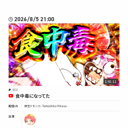
2026/8/5 21:00
1:41:11
雑談
食中毒になってた
配信ch
緋笠トモシカ - Tomoshika Hikasa -
出演