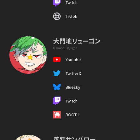
Twitch
TikTok
大門地リューゴン
Daimonji Ryugon
Youtube
TwitterX
Bluesky
Twitch
BOOTH
善額サンパロー