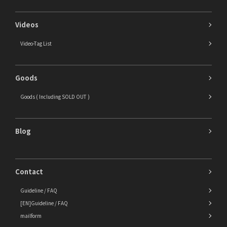
Videos
Video-Tag List
Goods
Goods ( Including SOLD OUT )
Blog
Contact
Guideline / FAQ
[EN]Guideline / FAQ
mailform