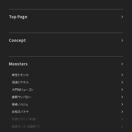
Top Page
Concept
Monsters
緋笠トモシカ
羽渦ミウネル
大門地リューゴン
善額サンパロー
植峰ノルジュ
未知又バトヤ
天野ピカミィ（卒業）
磁富モノエ（活動終了）