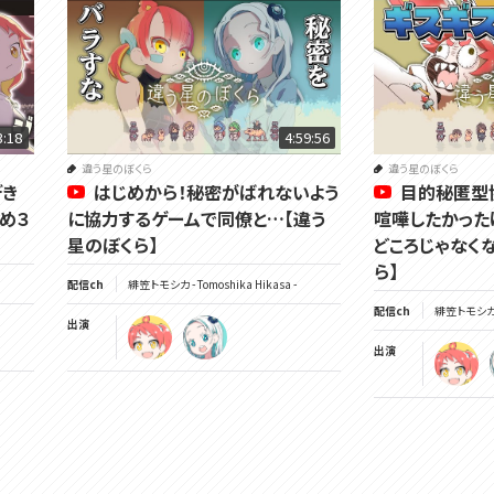
3:18
4:59:56
違う星のぼくら
違う星のぼくら
デき
はじめから！秘密がばれないよう
目的秘匿型
め３
に協力するゲームで同僚と…【違う
喧嘩したかった
星のぼくら】
どころじゃなく
ら】
配信ch
緋笠トモシカ - Tomoshika Hikasa -
配信ch
緋笠トモシカ - 
出演
出演