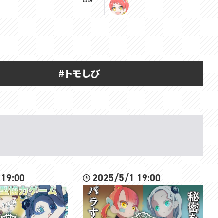
▽チャンネル登録よろしくね
https://www.youtube.com/channel/UC3vzVK_N_SUVKqbX69L_X4g
▽ツイッターはここ
https://twitter.com/Tomoshika_H
#トモしび
▽公式サイト
https://voms.net/
▽公式Youtubeチャンネル
https://www.youtube.com/@VOMS_Project
#トモしび
 19:00
2025/5/1 19:00