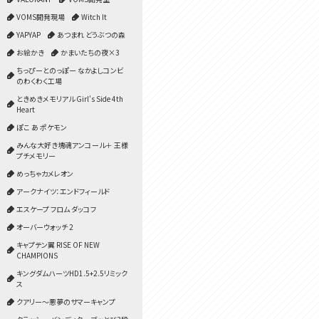
VOMS開発現場
Witch It
YAPYAP
あつまれ どうぶつの森
お絵かき
かまいたちの夜×3
ちっぴーとのっぽー なかよしコンビ
のわくわく工場
ときめきメモリアル Girl's Side 4th
Heart
ぽこ あ ポケモン
みんな大好き塊魂アンコール＋ 王様
プチメモリー
めっちゃカメレオン
アークナイツ：エンドフィールド
エスケープ フロム ダッコフ
オーバーウォッチ 2
キャプテン翼 RISE OF NEW
CHAMPIONS
キングダムハーツHD1.5+2.5リミック
ス
クアリー～悪夢のサマーキャンプ