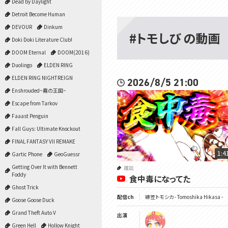
Dead by Daylight
Detroit Become Human
DEVOUR
Dinkum
#トモしび の動画
Doki Doki Literature Club!
DOOM Eternal
DOOM(2016)
Duolingo
ELDEN RING
ELDEN RING NIGHTREIGN
2026/8/5 21:00
Enshrouded~霧の王国~
Escape from Tarkov
Faaast Penguin
Fall Guys: Ultimate Knockout
FINAL FANTASY VII REMAKE
1:4
Gartic Phone
GeoGuessr
Getting Over It with Bennett
雑談
Foddy
食中毒になってた
Ghost Trick
配信ch
緋笠トモシカ - Tomoshika Hikasa -
Goose Goose Duck
Grand Theft Auto V
出演
Green Hell
Hollow Knight