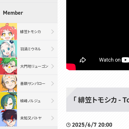
Member
緋笠トモシカ
羽渦ミウネル
大門地リューゴン
善額サンパロー
「 緋笠トモシカ - T
植峰ノルジュ
未知又バトヤ
2025/6/7 20:00