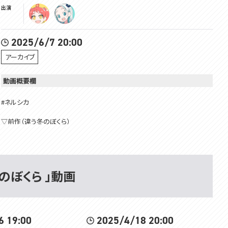
出演
2025/6/7 20:00
アーカイブ
動画概要欄
#ネルシカ
▽前作（違う冬のぼくら）
#1 https://www.youtube.com/live/qZqn0uKqzAs?si=81MryYl44qgK3b
MQ
#2 https://www.youtube.com/live/SUCL6ZCqSho?si=pS94Lf881Y5buG
qD
う星のぼくら 」動画
▽違う星のぼくら特別版
https://www.youtube.com/live/UgmJPU0RQp4?si=tcWiqrehYiUaBUZ_
▽前
#1 https://www.youtube.com/live/XoDjKvosM7M?si=Al1y8WyFlzXBwjD
6 19:00
2025/4/18 20:00
k