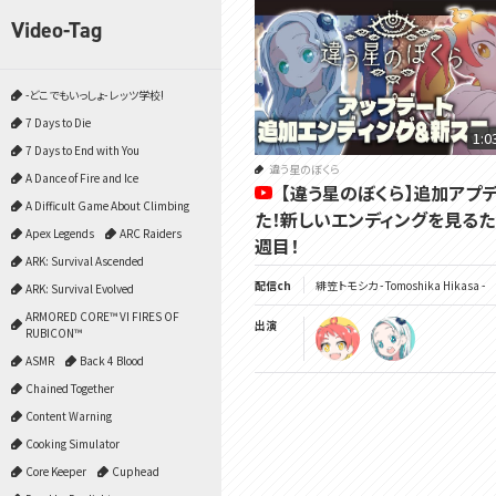
Video-Tag
-どこでもいっしょ- レッツ学校!
7 Days to Die
1:0
7 Days to End with You
違う星のぼくら
A Dance of Fire and Ice
【違う星のぼくら】追加アプ
A Difficult Game About Climbing
た！新しいエンディングを見るた
Apex Legends
ARC Raiders
週目！
ARK: Survival Ascended
配信ch
緋笠トモシカ - Tomoshika Hikasa -
ARK: Survival Evolved
ARMORED CORE™ VI FIRES OF
出演
RUBICON™
ASMR
Back 4 Blood
Chained Together
Content Warning
Cooking Simulator
Core Keeper
Cuphead