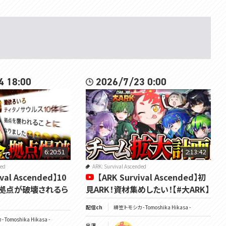
▽毎週日曜日10時からは定期雑談配信
★9月VOMSグッズのお知らせ★
9/21の緋笠トモシカ生誕祭を祝して、記念グッズを制作いたしました！
受注生産・常設グッズとなりますので、お気軽にお買い求めください。
▼ショップページはこちら
4 18:00
2026/7/23 0:00
https://voms.booth.pm
★VOMS Merch for September★
In celebration of Tomoshika Hikasa's birthday on 9/21, we've produc
ed some commemorative goods!
These will be made-to-order and permanent goods, so please feel fr
ee to purchase them. [DeepL]
6:20:51
2:13:42
▼Shop Page
https://voms.booth.pm
ded
ARK: Survival Ascended
ival Ascended】10
【ARK Survival Ascended】初
拠点が破壊されるら
見ARK！資材集めしたい！【#大ARK】
▽メンバーシップ
配信ch
緋笠トモシカ - Tomoshika Hikasa -
https://www.youtube.com/channel/UC3vzVK_N_SUVKqbX69L_X4g/joi
Tomoshika Hikasa -
n
出演