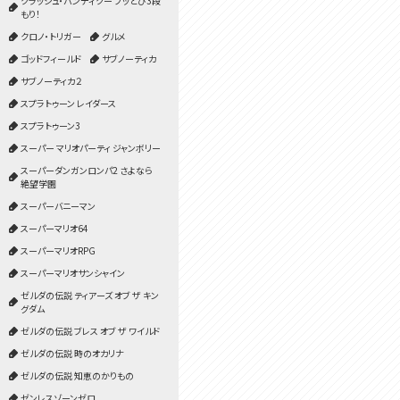
クラッシュ・バンディクー ブッとび3段
もり！
クロノ・トリガー
グルメ
ゴッドフィールド
サブノーティカ
サブノーティカ２
スプラトゥーン レイダース
スプラトゥーン3
スーパー マリオパーティ ジャンボリー
スーパーダンガンロンパ2 さよなら
絶望学園
スーパーバニーマン
スーパーマリオ64
スーパーマリオRPG
スーパーマリオサンシャイン
ゼルダの伝説 ティアーズ オブ ザ キン
グダム
ゼルダの伝説 ブレス オブ ザ ワイルド
ゼルダの伝説 時のオカリナ
ゼルダの伝説 知恵のかりもの
ゼンレスゾーンゼロ