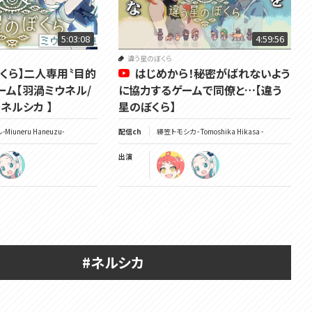
5:03:08
4:59:56
違う星のぼくら
くら】二人専用〝目的
はじめから！秘密がばれないよう
ーム【羽渦ミウネル/
に協力するゲームで同僚と…【違う
#ネルシカ 】
星のぼくら】
Miuneru Haneuzu-
配信ch
緋笠トモシカ - Tomoshika Hikasa -
出演
#ネルシカ