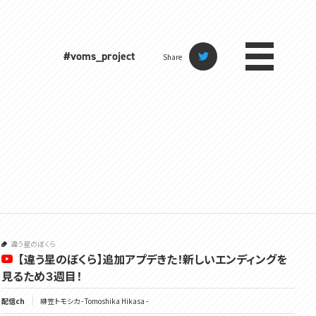
#voms_project
Share
違う星のぼくら
【違う星のぼくら】追加アプデきた！新しいエンディングを
見るため３週目！
配信ch
緋笠トモシカ - Tomoshika Hikasa -