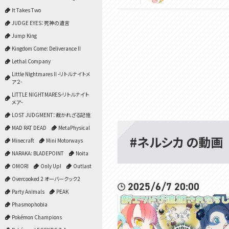
It Takes Two
JUDGE EYES：死神の遺言
Jump King
Kingdom Come: Deliverance II
Lethal Company
Little Nightmares II -リトルナイトメ
ア２-
LITTLE NIGHTMARES-リトルナイト
メア-
LOST JUDGMENT：裁かれざる記憶
MAD RAT DEAD
MetaPhysical
#ネルシカ の動画
Minecraft
Mini Motorways
NARAKA: BLADEPOINT
Noita
OMORI
Only Up!
Outlast
Overcooked 2 オーバークック2
2025/6/7 20:00
Party Animals
PEAK
Phasmophobia
Pokémon Champions