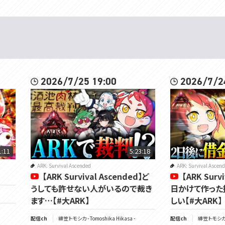
2026/7/25 19:00
2026/7/2
1:11
5:23:18
ARK: Survival Ascended
ARK: Survival Ascen
【ARK Survival Ascended】ど
【ARK Surv
うしても許せない人がいるので裁き
日かけて作った
ます…【#大ARK】
しい【#大ARK】
配信ch
緋笠トモシカ - Tomoshika Hikasa -
配信ch
緋笠トモシカ - 