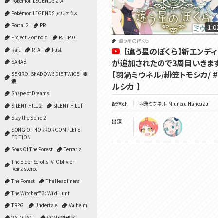
Pokémon LEGENDS Z-A
Pokémon LEGENDS アルセウス
Portal 2
PR
1:0
Project Zomboid
R.E.P.O.
違う星のぼくら
【違う星のぼくら】新エンデ
Raft
RTA
Rust
が追加されたので3周目いきます
SANABI
【羽渦ミウネル/緋笠トモシカ/ 
SEKIRO: SHADOWS DIE TWICE | 隻
狼
ルシカ 】
Shape of Dreams
配信ch
羽渦ミウネル -Miuneru Haneuzu-
SILENT HILL 2
SILENT HILL f
Slay the Spire 2
出演
SONG OF HORROR COMPLETE
EDITION
Sons Of The Forest
Terraria
The Elder Scrolls IV: Oblivion
Remastered
The Forest
The Headliners
The Witcher® 3: Wild Hunt
TRPG
Undertale
Valheim
VALORANT
VOMS開発室