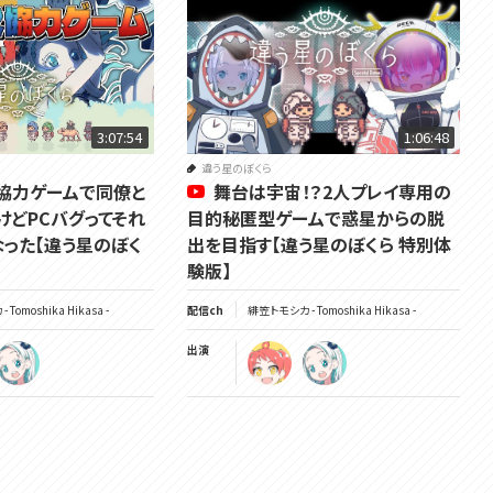
#2 https://www.youtube.com/live/Nixrb9KvIPE?si=hC1-hSq-xFTZXYU_
▽一緒にやる人
羽渦ミウネル視点 -https://www.youtube.com/live/FNbUic4_X54?si=4E
pj4os7-BiHivdR
3:07:54
1:06:48
違う星のぼくら
協力ゲームで同僚と
舞台は宇宙！？2人プレイ専用の
▽FANBOXはこちらから！
けどPCバグってそれ
目的秘匿型ゲームで惑星からの脱
https://tomoshika.fanbox.cc/
なった【違う星のぼく
出を目指す【違う星のぼくら 特別体
験版】
▽ボイス販売はこちらから！
https://tomoshika.booth.pm/items/6690205
Tomoshika Hikasa -
配信ch
緋笠トモシカ - Tomoshika Hikasa -
出演
▽▽▽
はじめまして！VOMSの緋笠トモシカです！
楽しいこといっぱいするよ！
仲良くしてね～