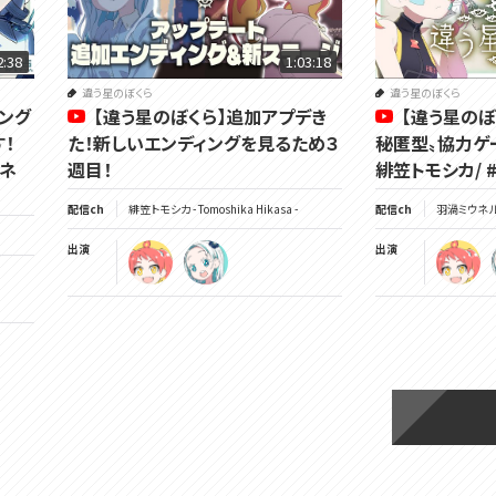
2:38
1:03:18
違う星のぼくら
違う星のぼくら
ィング
【違う星のぼくら】追加アプデき
【違う星のぼ
！
た！新しいエンディングを見るため３
秘匿型〟協力ゲ
#ネ
週目！
緋笠トモシカ/ 
配信ch
緋笠トモシカ - Tomoshika Hikasa -
配信ch
羽渦ミウネル -
出演
出演