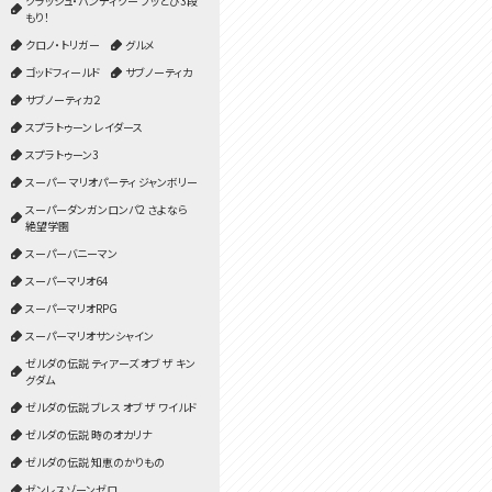
クラッシュ・バンディクー ブッとび3段
もり！
クロノ・トリガー
グルメ
ゴッドフィールド
サブノーティカ
サブノーティカ２
スプラトゥーン レイダース
スプラトゥーン3
スーパー マリオパーティ ジャンボリー
スーパーダンガンロンパ2 さよなら
絶望学園
スーパーバニーマン
スーパーマリオ64
スーパーマリオRPG
スーパーマリオサンシャイン
ゼルダの伝説 ティアーズ オブ ザ キン
グダム
ゼルダの伝説 ブレス オブ ザ ワイルド
ゼルダの伝説 時のオカリナ
ゼルダの伝説 知恵のかりもの
ゼンレスゾーンゼロ