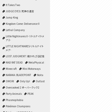
It Takes Two
JUDGE EYES：死神の遺言
Jump King
Kingdom Come: Deliverance II
Lethal Company
Little Nightmares II -リトルナイトメ
ア２-
LITTLE NIGHTMARES-リトルナイト
メア-
LOST JUDGMENT：裁かれざる記憶
MAD RAT DEAD
MetaPhysical
Minecraft
Mini Motorways
NARAKA: BLADEPOINT
Noita
OMORI
Only Up!
Outlast
Overcooked 2 オーバークック2
Party Animals
PEAK
Phasmophobia
Pokémon Champions