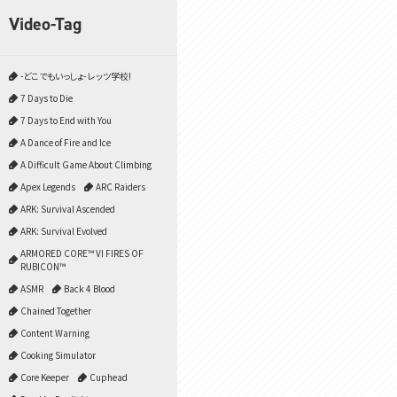
Video-Tag
-どこでもいっしょ- レッツ学校!
7 Days to Die
7 Days to End with You
A Dance of Fire and Ice
A Difficult Game About Climbing
Apex Legends
ARC Raiders
ARK: Survival Ascended
ARK: Survival Evolved
ARMORED CORE™ VI FIRES OF
RUBICON™
ASMR
Back 4 Blood
Chained Together
Content Warning
Cooking Simulator
Core Keeper
Cuphead