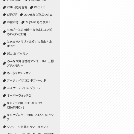
VOMS開発現場
Witch It
YAPYAP
あつまれ どうぶつの森
お絵かき
かまいたちの夜×3
ちっぴーとのっぽー なかよしコンビ
のわくわく工場
ときめきメモリアル Girl's Side 4th
Heart
ぽこ あ ポケモン
みんな大好き塊魂アンコール＋ 王様
プチメモリー
めっちゃカメレオン
アークナイツ：エンドフィールド
エスケープ フロム ダッコフ
オーバーウォッチ 2
キャプテン翼 RISE OF NEW
CHAMPIONS
キングダムハーツHD1.5+2.5リミック
ス
クアリー～悪夢のサマーキャンプ