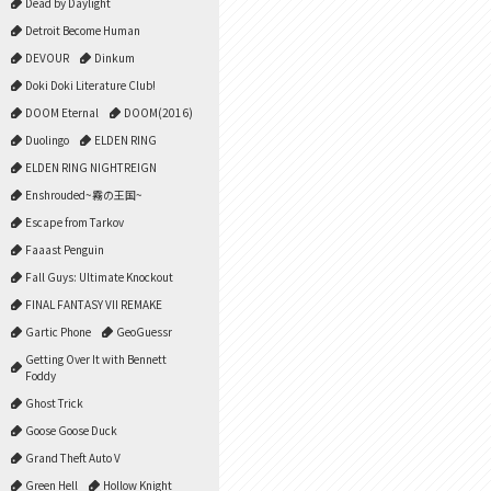
Dead by Daylight
Detroit Become Human
DEVOUR
Dinkum
Doki Doki Literature Club!
DOOM Eternal
DOOM(2016)
Duolingo
ELDEN RING
ELDEN RING NIGHTREIGN
Enshrouded~霧の王国~
Escape from Tarkov
Faaast Penguin
Fall Guys: Ultimate Knockout
FINAL FANTASY VII REMAKE
Gartic Phone
GeoGuessr
Getting Over It with Bennett
Foddy
Ghost Trick
Goose Goose Duck
Grand Theft Auto V
Green Hell
Hollow Knight