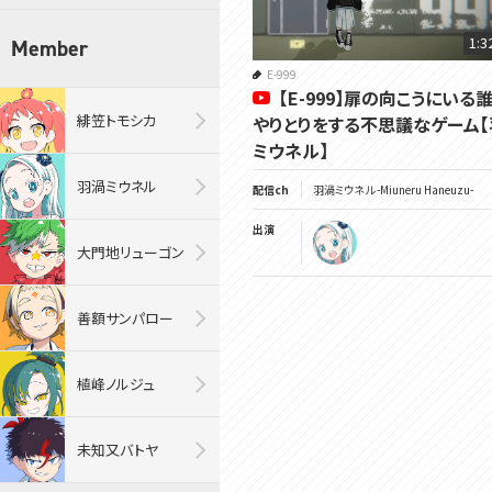
1:3
Member
E-999
【E-999】扉の向こうにいる
緋笠トモシカ
やりとりをする不思議なゲーム【
ミウネル】
羽渦ミウネル
配信ch
羽渦ミウネル -Miuneru Haneuzu-
出演
大門地リューゴン
善額サンパロー
植峰ノルジュ
未知又バトヤ