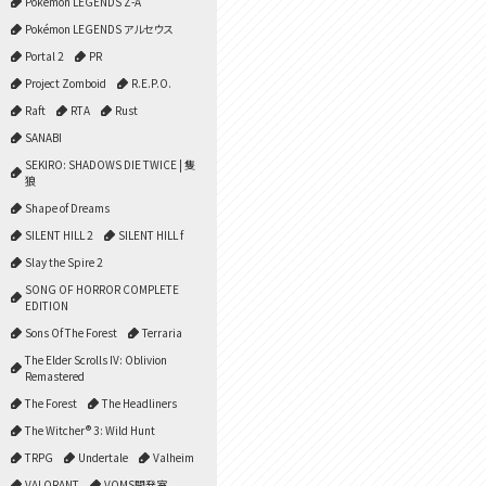
Pokémon LEGENDS Z-A
Pokémon LEGENDS アルセウス
Portal 2
PR
Project Zomboid
R.E.P.O.
Raft
RTA
Rust
SANABI
SEKIRO: SHADOWS DIE TWICE | 隻
狼
Shape of Dreams
SILENT HILL 2
SILENT HILL f
Slay the Spire 2
SONG OF HORROR COMPLETE
EDITION
Sons Of The Forest
Terraria
The Elder Scrolls IV: Oblivion
Remastered
The Forest
The Headliners
The Witcher® 3: Wild Hunt
TRPG
Undertale
Valheim
VALORANT
VOMS開発室