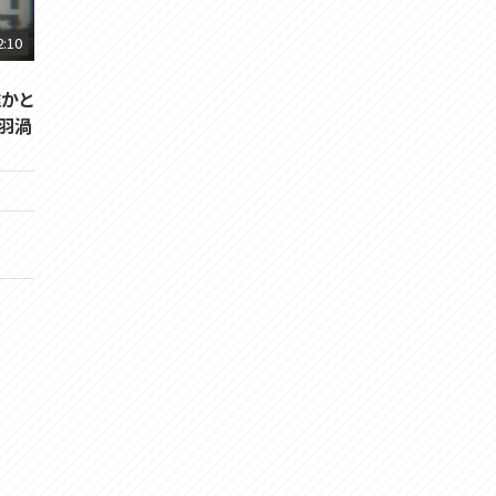
2:10
誰かと
羽渦