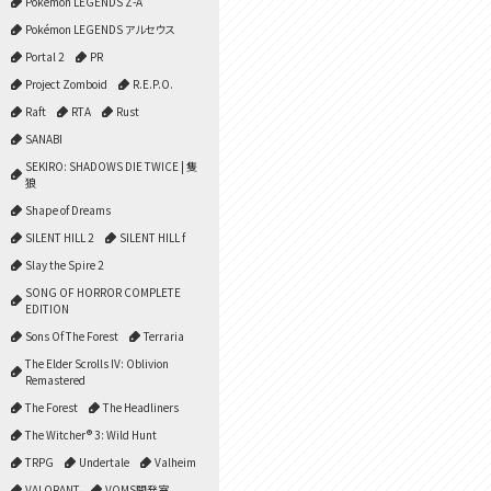
Pokémon LEGENDS Z-A
Pokémon LEGENDS アルセウス
Portal 2
PR
Project Zomboid
R.E.P.O.
Raft
RTA
Rust
SANABI
SEKIRO: SHADOWS DIE TWICE | 隻
狼
Shape of Dreams
SILENT HILL 2
SILENT HILL f
Slay the Spire 2
SONG OF HORROR COMPLETE
EDITION
Sons Of The Forest
Terraria
The Elder Scrolls IV: Oblivion
Remastered
The Forest
The Headliners
The Witcher® 3: Wild Hunt
TRPG
Undertale
Valheim
VALORANT
VOMS開発室