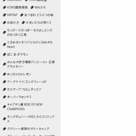
VOMS開発現場
Witch It
YAPYAP
あつまれ どうぶつの森
お絵かき
かまいたちの夜×3
ちっぴーとのっぽー なかよしコンビ
のわくわく工場
ときめきメモリアル Girl's Side 4th
Heart
ぽこ あ ポケモン
みんな大好き塊魂アンコール＋ 王様
プチメモリー
めっちゃカメレオン
アークナイツ：エンドフィールド
エスケープ フロム ダッコフ
オーバーウォッチ 2
キャプテン翼 RISE OF NEW
CHAMPIONS
キングダムハーツHD1.5+2.5リミック
ス
クアリー～悪夢のサマーキャンプ