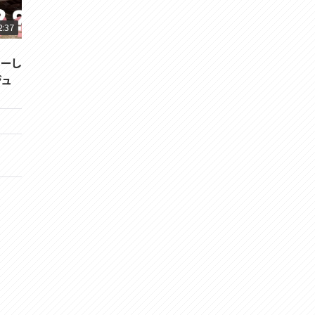
2:37
ューし
ジュ