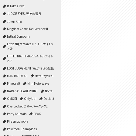
It Takes Two
JUDGE EYES：死神の遺言
Jump King
Kingdom Come: Deliverance II
Lethal Company
Little Nightmares II -リトルナイトメ
ア２-
LITTLE NIGHTMARES-リトルナイト
メア-
LOST JUDGMENT：裁かれざる記憶
MAD RAT DEAD
MetaPhysical
Minecraft
Mini Motorways
NARAKA: BLADEPOINT
Noita
OMORI
Only Up!
Outlast
Overcooked 2 オーバークック2
Party Animals
PEAK
Phasmophobia
Pokémon Champions