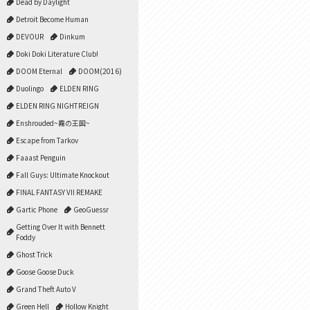
Dead by Daylight
Detroit Become Human
DEVOUR
Dinkum
Doki Doki Literature Club!
DOOM Eternal
DOOM(2016)
Duolingo
ELDEN RING
ELDEN RING NIGHTREIGN
Enshrouded~霧の王国~
Escape from Tarkov
Faaast Penguin
Fall Guys: Ultimate Knockout
FINAL FANTASY VII REMAKE
Gartic Phone
GeoGuessr
Getting Over It with Bennett
Foddy
Ghost Trick
Goose Goose Duck
Grand Theft Auto V
Green Hell
Hollow Knight