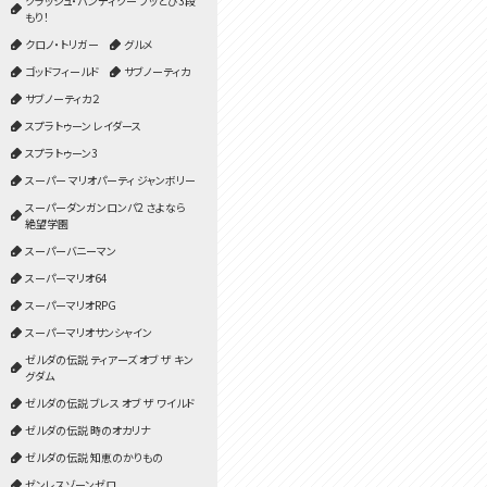
クラッシュ・バンディクー ブッとび3段
もり！
クロノ・トリガー
グルメ
ゴッドフィールド
サブノーティカ
サブノーティカ２
スプラトゥーン レイダース
スプラトゥーン3
スーパー マリオパーティ ジャンボリー
スーパーダンガンロンパ2 さよなら
絶望学園
スーパーバニーマン
スーパーマリオ64
スーパーマリオRPG
スーパーマリオサンシャイン
ゼルダの伝説 ティアーズ オブ ザ キン
グダム
ゼルダの伝説 ブレス オブ ザ ワイルド
ゼルダの伝説 時のオカリナ
ゼルダの伝説 知恵のかりもの
ゼンレスゾーンゼロ