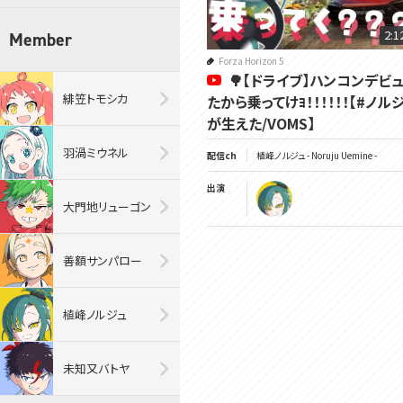
2:1
Member
Forza Horizon 5
🌳【ドライブ】ハンコンデビ
緋笠トモシカ
たから乗ってけﾖ！！！！！！【#ノル
が生えた/VOMS】
羽渦ミウネル
配信ch
植峰ノルジュ - Noruju Uemine -
出演
大門地リューゴン
善額サンパロー
植峰ノルジュ
未知又バトヤ