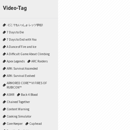
Video-Tag
-どこでもいっしょ- レッツ学校!
7 Days to Die
7 Days to End with You
A Dance of Fire and Ice
A Difficult Game About Climbing
Apex Legends
ARC Raiders
ARK: Survival Ascended
ARK: Survival Evolved
ARMORED CORE™ VI FIRES OF
RUBICON™
ASMR
Back 4 Blood
Chained Together
Content Warning
Cooking Simulator
Core Keeper
Cuphead