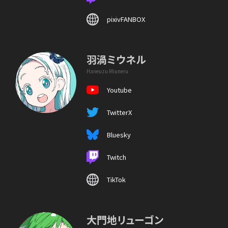
pixivFANBOX
羽渦ミウネル
Haneuzu Miuneru
Youtube
TwitterX
Bluesky
Twitch
TikTok
大門地リューゴン