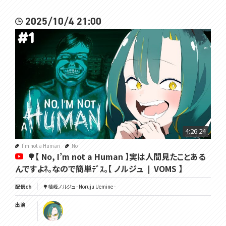
2025/10/4 21:00
4:26:24
I'm not a Human
No
🌳【 No, I’m not a Human 】実は人間見たことある
んですよﾈ。なので簡単ﾃﾞｽ。【 ノルジュ ❘ VOMS 】
配信ch
🌳植峰ノルジュ - Noruju Uemine -
出演