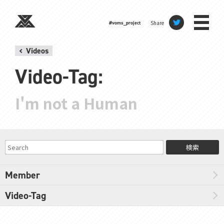
Share
#voms_project
Videos
Video-Tag:
I'm not a Human
検索
Member
Video-Tag