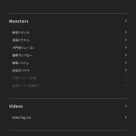
Monsters
緋笠トモシカ
羽渦ミウネル
大門地リューゴン
善額サンパロー
植峰ノルジュ
未知又バトヤ
天野ピカミィ（卒業）
磁富モノエ（活動終了）
Videos
Video-Tag List