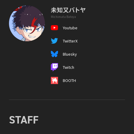
未知又バトヤ
Michimata Batoya
Youtube
TwitterX
Bluesky
Twitch
BOOTH
STAFF