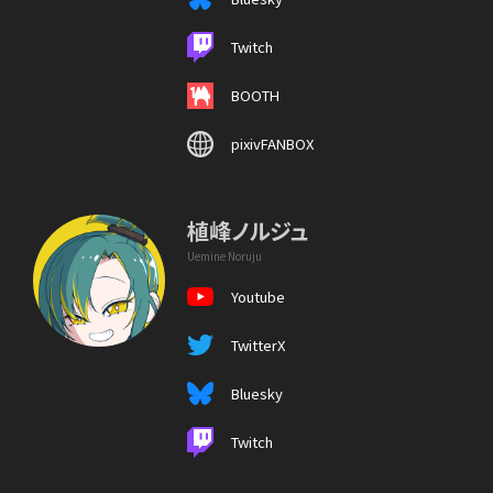
Twitch
BOOTH
pixivFANBOX
植峰ノルジュ
Uemine Noruju
Youtube
TwitterX
Bluesky
Twitch