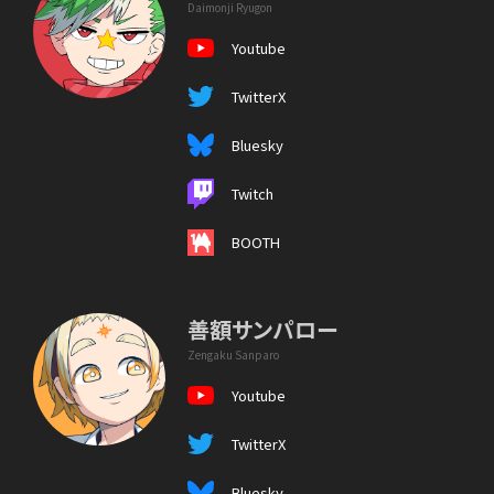
Daimonji Ryugon
Youtube
TwitterX
Bluesky
Twitch
BOOTH
善額サンパロー
Zengaku Sanparo
Youtube
TwitterX
Bluesky