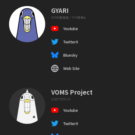
GYARI
VOMS創設者／ママ鳥博士
Youtube
TwitterX
Bluesky
Web Site
VOMS Project
公式アカウント
Youtube
TwitterX