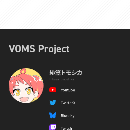
VOMS Project
緋笠トモシカ
Hikasa Tomoshika
Youtube
TwitterX
Bluesky
Twitch