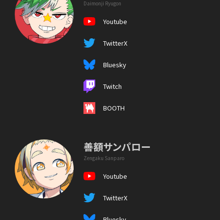
Daimonji Ryugon
Youtube
TwitterX
Bluesky
Twitch
BOOTH
善額サンパロー
Zengaku Sanparo
Youtube
TwitterX
Bluesky