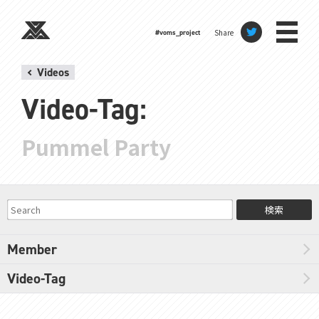
Share
#voms_project
Videos
Video-Tag:
Pummel Party
検索
Member
Video-Tag