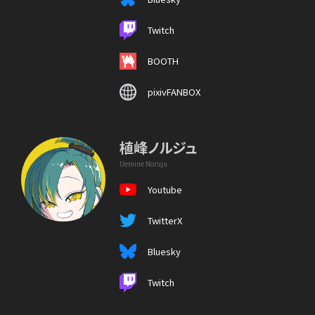
Twitch
BOOTH
pixivFANBOX
植峰ノルジュ
Uemine Noruju
Youtube
TwitterX
Bluesky
Twitch