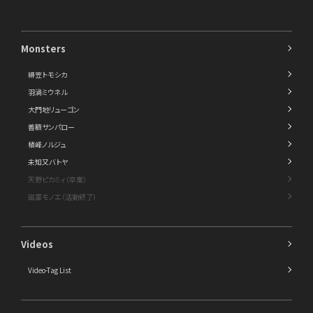
Monsters
緋笠トモシカ
羽渦ミウネル
大門地リューゴン
善額サンパロー
植峰ノルジュ
未知又バトヤ
天野ピカミィ（卒業）
磁富モノエ（活動終了）
Videos
Video-Tag List