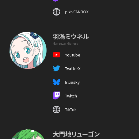
pixivFANBOX
羽渦ミウネル
Haneuzu Miuneru
Youtube
TwitterX
Bluesky
Twitch
TikTok
大門地リューゴン