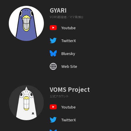
GYARI
VOMS創設者／ママ鳥博士
Youtube
TwitterX
Bluesky
Web Site
VOMS Project
公式アカウント
Youtube
TwitterX