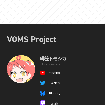
VOMS Project
緋笠トモシカ
Hikasa Tomoshika
Youtube
TwitterX
Bluesky
Twitch