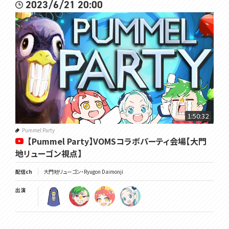
2023/6/21 20:00
1:50:32
Pummel Party
【Pummel Party】VOMSコラボパーティ会場【大門
地リューゴン視点】
配信ch
大門地リューゴン・Ryugon Daimonji
出演