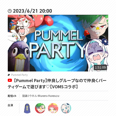
2023/6/21 20:00
1:51:09
Pummel Party
【Pummel Party】仲良しグループなので仲良くパー
ティゲームで遊びます♡【VOMSコラボ】
配信ch
羽渦ミウネル -Miuneru Haneuzu-
出演