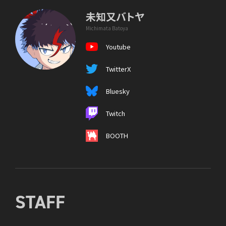
未知又バトヤ
Michimata Batoya
Youtube
TwitterX
Bluesky
Twitch
BOOTH
STAFF