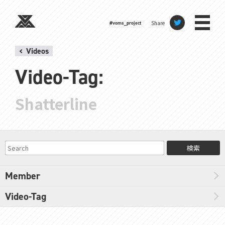
Share
#voms_project
Videos
Video-Tag:
Shatterline
検索
Member
Video-Tag