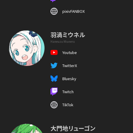
pixivFANBOX
羽渦ミウネル
Haneuzu Miuneru
Youtube
TwitterX
Bluesky
Twitch
TikTok
大門地リューゴン