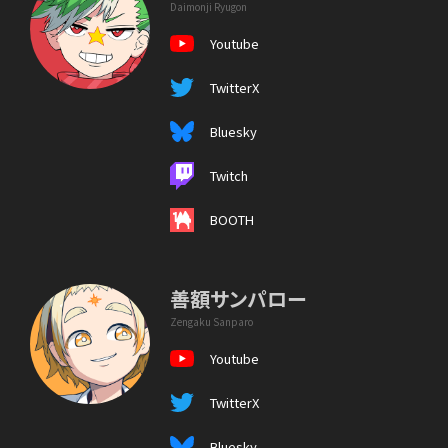
Daimonji Ryugon
Youtube
TwitterX
Bluesky
Twitch
BOOTH
善額サンパロー
Zengaku Sanparo
Youtube
TwitterX
Bluesky