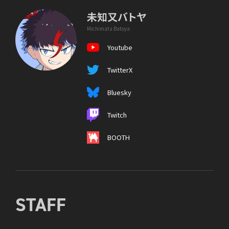
未知又バトヤ
Michimata Batoya
Youtube
TwitterX
Bluesky
Twitch
BOOTH
STAFF