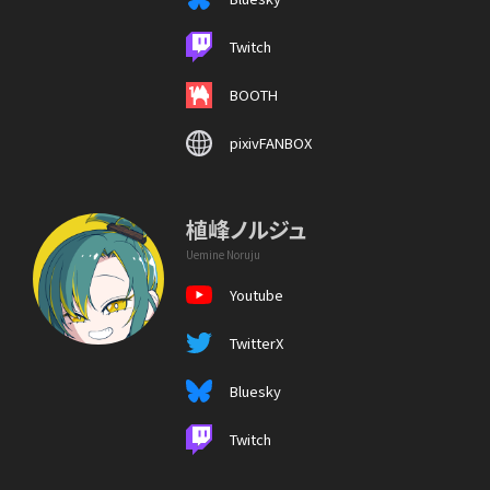
Twitch
BOOTH
pixivFANBOX
植峰ノルジュ
Uemine Noruju
Youtube
TwitterX
Bluesky
Twitch