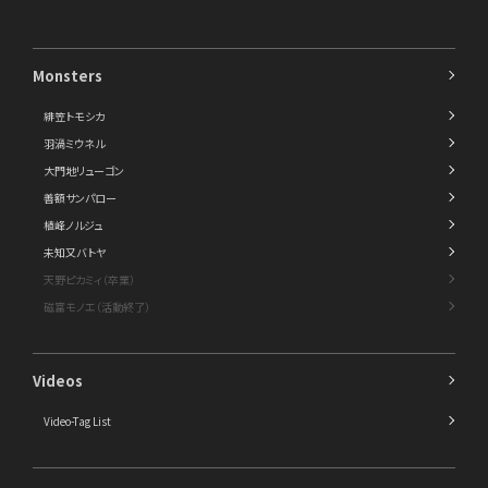
Monsters
緋笠トモシカ
羽渦ミウネル
大門地リューゴン
善額サンパロー
植峰ノルジュ
未知又バトヤ
天野ピカミィ（卒業）
磁富モノエ（活動終了）
Videos
Video-Tag List