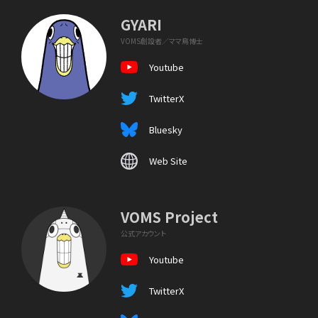
GYARI
VOMS創設者／ママ鳥博士
Youtube
TwitterX
Bluesky
Web Site
VOMS Project
公式アカウント
Youtube
TwitterX