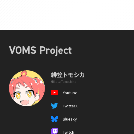
VOMS Project
緋笠トモシカ
Hikasa Tomoshika
Youtube
TwitterX
Bluesky
Twitch