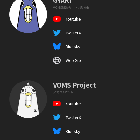
GYARI
VOMS創設者／ママ鳥博士
Youtube
TwitterX
Bluesky
Web Site
VOMS Project
公式アカウント
Youtube
TwitterX
Bluesky