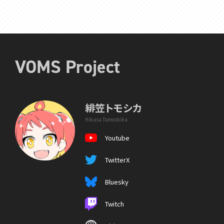
VOMS Project
緋笠トモシカ
Hikasa Tomoshika
Youtube
TwitterX
Bluesky
Twitch