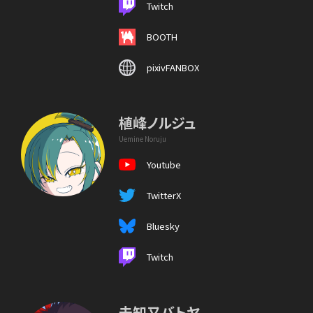
Twitch
BOOTH
pixivFANBOX
植峰ノルジュ
Uemine Noruju
Youtube
TwitterX
Bluesky
Twitch
未知又バトヤ