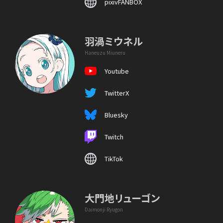
pixivFANBOX
羽渦ミウネル
Haneuzu Miuneru
Youtube
TwitterX
Bluesky
Twitch
TikTok
大門地リューゴン
Daimonji Ryugon