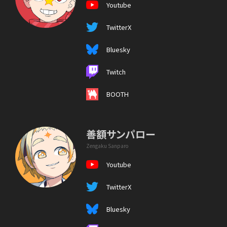
Youtube
TwitterX
Bluesky
Twitch
BOOTH
善額サンパロー
Zengaku Sanparo
Youtube
TwitterX
Bluesky