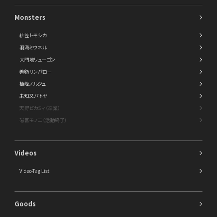
Monsters
緋笠トモシカ
羽渦ミウネル
大門地リューゴン
善額サンパロー
植峰ノルジュ
未知又バトヤ
天野ピカミィ（卒業）
磁富モノエ（活動終了）
Videos
Video-Tag List
Goods