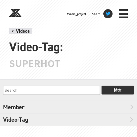
Share
#voms_project
Videos
Video-Tag:
SUPERHOT
検索
Member
Video-Tag