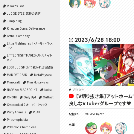
It Takes Two
JUDGE EYES：死神の遺言
Jump King
Kingdom Come: Deliverance II
Lethal Company
2023/6/28 18:00
Little Nightmares II -リトルナイトメ
ア２-
LITTLE NIGHTMARES-リトルナイト
メア-
LOST JUDGMENT：裁かれざる記憶
MAD RAT DEAD
MetaPhysical
1
Minecraft
Mini Motorways
NARAKA: BLADEPOINT
Noita
切り抜き
【V切り抜き集】アットホーム
OMORI
Only Up!
Outlast
良しなVTuberグループです♥
Overcooked 2 オーバークック2
Party Animals
PEAK
配信ch
VOMS Project
Phasmophobia
出演
Pokémon Champions