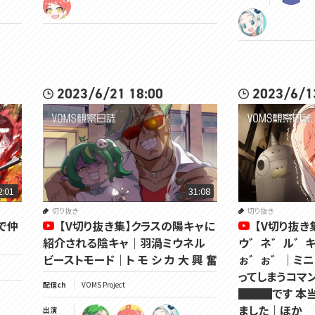
2023/6/21 18:00
2023/6/1
2:01
31:08
切り抜き
切り抜き
で仲
【V切り抜き集】クラスの陽キャに
【V切り抜き
紹介される陰キャ｜羽渦ミウネル
ウ゛ネ゛ル゛
ビーストモード｜ト モ シ カ 大 興 奮
ぉ゛ぉ゛｜ミニ
ってしまうコマ
配信ch
VOMS Project
███です 本
ました｜ほか
出演