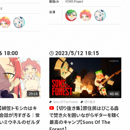
配信ch
VOMS Project
ct
出演
6 18:00
2023/5/12 18:15
29:16
48:46
Sons Of The Forest
切り抜き
】緋笠トモシカはキ
【切り抜き集】原住民はびこる森
会話が汚すぎる｜世
で焚き火を囲いながらギターを聴く
いミウネルのゼルダ
最高のキャンプ【Sons Of The
Forest】