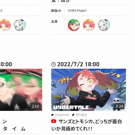
ct
配信ch
VOMS Project
出演
 0:00
2022/7/2 18:00
2:16
3:24
Undertale
切り抜き
モ ン
サンズとトモシカ、どっちが面白
” タ イ ム
いか見極めてくれ！！