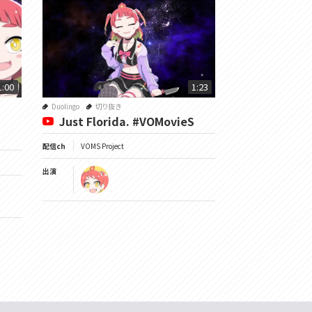
1:00
1:23
Duolingo
切り抜き
Just Florida. #VOMovieS
配信ch
VOMS Project
出演