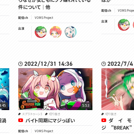
件について｜他
配信ch
VOMS Proje
配信ch
VOMS Project
出演
出演
2022/12/31 14:36
2022/7/4
4:45
5:53
スプラトゥーン3
切り抜き
切り抜き
羽渦
バイト同期にマジっぽい
ダ イ 
ジ ”BREAK
配信ch
VOMS Project