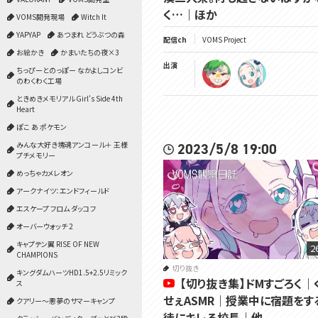
く…｜ほか
VOMS開発現場
Witch It
YAPYAP
あつまれ どうぶつの森
配信ch
VOMS Project
お絵かき
かまいたちの夜×3
出演
ちっぴーとのっぽー なかよしコンビ
のわくわく工場
ときめきメモリアル Girl's Side 4th
Heart
ぽこ あ ポケモン
みんな大好き塊魂アンコール＋ 王様
2023/5/8 19:00
プチメモリー
めっちゃカメレオン
アークナイツ：エンドフィールド
エスケープ フロム ダッコフ
オーバーウォッチ 2
キャプテン翼 RISE OF NEW
2
CHAMPIONS
切り抜き
キングダムハーツHD1.5+2.5リミック
【切り抜き集】ドMすごろく｜
ス
せぇASMR｜授業中に宿題をす
クアリー～悪夢のサマーキャンプ
徒にキレる校長｜他