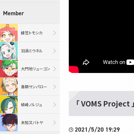
Member
緋笠トモシカ
羽渦ミウネル
大門地リューゴン
善額サンパロー
「 VOMS Projec
植峰ノルジュ
未知又バトヤ
2021/5/20 19:29