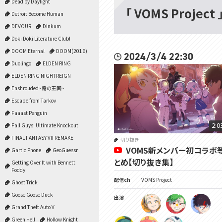
Dead by Daylight
「 VOMS Proje
Detroit Become Human
DEVOUR
Dinkum
Doki Doki Literature Club!
DOOM Eternal
DOOM(2016)
2024/3/4 22:30
Duolingo
ELDEN RING
ELDEN RING NIGHTREIGN
Enshrouded~霧の王国~
Escape from Tarkov
Faaast Penguin
2:0
Fall Guys: Ultimate Knockout
FINAL FANTASY VII REMAKE
切り抜き
VOMS新メンバー初コラボ
Gartic Phone
GeoGuessr
とめ【切り抜き集】
Getting Over It with Bennett
Foddy
配信ch
VOMS Project
Ghost Trick
Goose Goose Duck
出演
Grand Theft Auto V
Green Hell
Hollow Knight