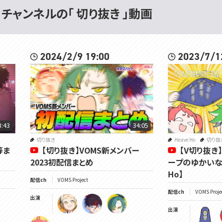
ct 」チャンネルの「 切り抜き 」動画
2024/2/9 19:00
2023/7/1
3:43
34:05
切り抜き
Heave Ho
切り抜
等ま
【切り抜き】VOMS新メンバー
【V切り抜き
2023初配信まとめ
ープのゆかいなイ
Ho】
配信ch
VOMS Project
配信ch
VOMS Proje
出演
出演