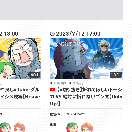
2 18:00
2023/7/12 17:00
9:34
14:21
き
Only Up!
切り抜き
】仲良しVTuberグル
【V切り抜き】折れてほしいトモシ
ジメ現場【Heave
カ VS 絶対に折れないゴン太【Only
Up!】
ct
配信ch
VOMS Project
出演