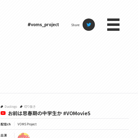
#voms_project
Share
Duolingo
切り抜き
お前は思春期の中学生か #VOMovieS
配信ch
VOMS Project
出演