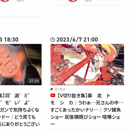
3 18:30
2023/6/7 21:00
27:19
25:24
切り抜き
集】羽゛渦゛ミ゛
【V切り抜き集】暴 走 ト
キ゛モ゛い゛よ゛
モ シ カ｜うわぁ…兄さんの中…
ガンで気持ちよくな
すごくあったかいナリ…｜クソ雑魚
ンドー｜どう見ても
ショー 反復横跳びショー 喧嘩ショ
当にありがとうござい
ー