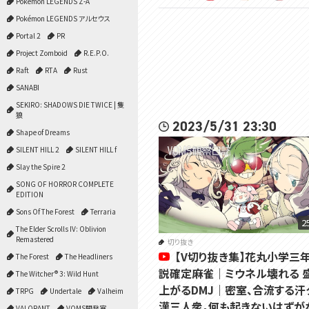
Pokémon LEGENDS Z-A
Pokémon LEGENDS アルセウス
Portal 2
PR
Project Zomboid
R.E.P.O.
Raft
RTA
Rust
SANABI
SEKIRO: SHADOWS DIE TWICE | 隻
狼
2023/5/31 23:30
Shape of Dreams
SILENT HILL 2
SILENT HILL f
Slay the Spire 2
SONG OF HORROR COMPLETE
EDITION
Sons Of The Forest
Terraria
2
The Elder Scrolls IV: Oblivion
Remastered
切り抜き
【V切り抜き集】花丸小学三
The Forest
The Headliners
説確定麻雀｜ミウネル壊れる 
The Witcher® 3: Wild Hunt
上がるDMJ｜密室、合流する汗
TRPG
Undertale
Valheim
漢三人衆。何も起きないはずが
VALORANT
VOMS開発室