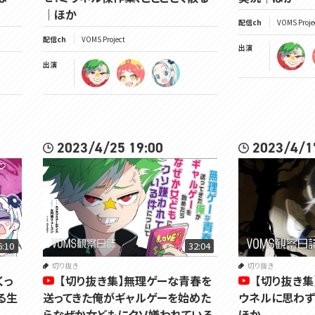
｜ほか
配信ch
VOMS Proje
配信ch
VOMS Project
出演
出演
2023/4/25 19:00
2023/4/1
6:10
32:04
切り抜き
切り抜き
くっ
【切り抜き集】無理ゲーな青春を
【切り抜き
る生
送ってきた俺がギャルゲーを始めた
ウネルに思わず
らなぜか女どもにクソ嫌われている
ほか