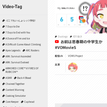
Video-Tag
-どこでもいっしょ- レッツ学校!
7 Days to Die
7 Days to End with You
Duolingo
切り抜き
A Dance of Fire and Ice
お前は思春期の中学生か
A Difficult Game About Climbing
#VOMovieS
Apex Legends
ARC Raiders
配信ch
VOMS Project
ARK: Survival Ascended
ARK: Survival Evolved
出演
ARMORED CORE™ VI FIRES OF
RUBICON™
ASMR
Back 4 Blood
Chained Together
Content Warning
Cooking Simulator
Core Keeper
Cuphead