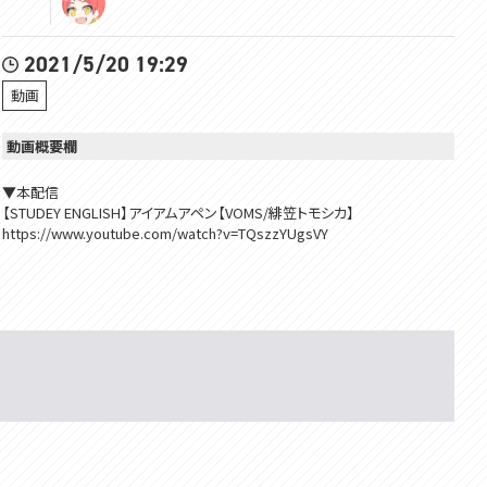
2021/5/20 19:29
動画
動画概要欄
▼本配信
【STUDEY ENGLISH】アイアムアペン【VOMS/緋笠トモシカ】
https://www.youtube.com/watch?v=TQszzYUgsVY
▼出演
緋笠トモシカ
Youtube：https://www.youtube.com/channel/UC3vzVK_N_SUVKqbX69
L_X4g
Twitter：https://twitter.com/Tomoshika_H
----------
VOMS公式切り抜き再生リスト
https://www.youtube.com/playlist?list=PL3tsOXJN9iYEHARGVedTR3Q
dbc5evf086
----------