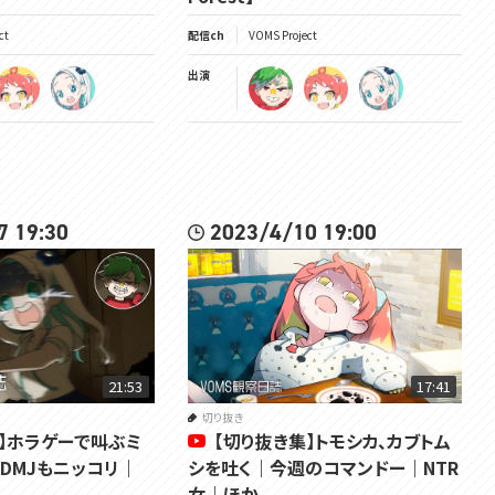
ct
配信ch
VOMS Project
出演
7 19:30
2023/4/10 19:00
21:53
17:41
切り抜き
集】ホラゲーで叫ぶミ
【切り抜き集】トモシカ、カブトム
DMJもニッコリ｜
シを吐く｜今週のコマンドー｜NTR
女｜ほか