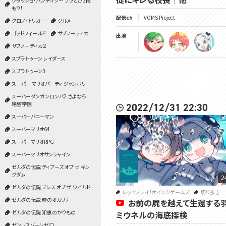
クラッシュ・バンディクー ブッとび3段
もり！
配信ch
VOMS Project
クロノ・トリガー
グルメ
ゴッドフィールド
サブノーティカ
出演
サブノーティカ２
スプラトゥーン レイダース
スプラトゥーン3
スーパー マリオパーティ ジャンボリー
スーパーダンガンロンパ2 さよなら
絶望学園
2022/12/31 22:30
スーパーバニーマン
スーパーマリオ64
スーパーマリオRPG
スーパーマリオサンシャイン
ゼルダの伝説 ティアーズ オブ ザ キン
グダム
2
ゼルダの伝説 ブレス オブ ザ ワイルド
レッツプレイ！オインクゲームズ
切り抜き
ゼルダの伝説 時のオカリナ
お前の屍を越えて生還する
ゼルダの伝説 知恵のかりもの
ミウネルの海底探検
ゼンレスゾーンゼロ