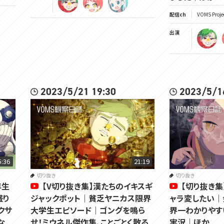
配信ch
VOMS Proje
出演
2023/5/21 19:30
2023/5/1
5:36
21:19
切り抜き
切り抜き
年生
【V切り抜き集】漢たちのイキスギ
【切り抜き集
盛り
ジャックポット｜貧乏ヤニカス限界
ャラ変したい｜
クサ
大学生エピソード｜ゴングを鳴ら
界一わかりやす
な
せ！ミウネル傑作集、ことごとく散る
実況｜ほか