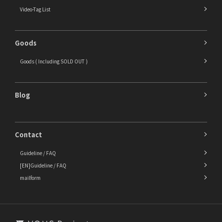
Video-Tag List
Goods
Goods ( Including SOLD OUT )
Blog
Contact
Guideline / FAQ
[EN]Guideline / FAQ
mailform