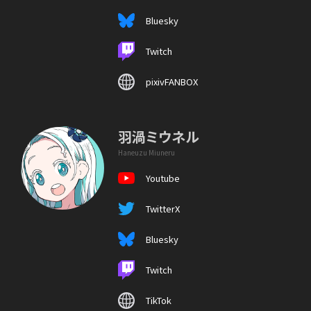
Bluesky
Twitch
pixivFANBOX
羽渦ミウネル
Haneuzu Miuneru
Youtube
TwitterX
Bluesky
Twitch
TikTok