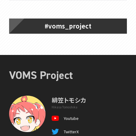
#voms_project
VOMS Project
緋笠トモシカ
Hikasa Tomoshika
Youtube
TwitterX