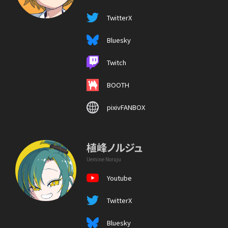
TwitterX
Bluesky
Twitch
BOOTH
pixivFANBOX
植峰ノルジュ
Uemine Noruju
Youtube
TwitterX
Bluesky