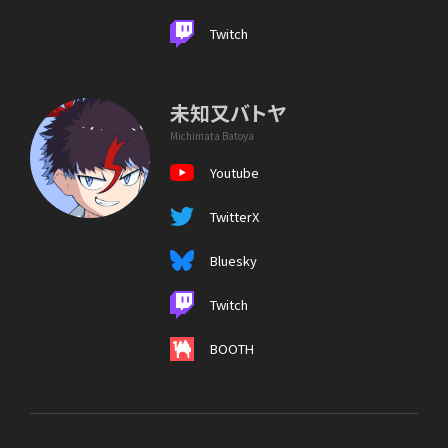
Twitch
未知又バトヤ
Michimata Batoya
Youtube
TwitterX
Bluesky
Twitch
BOOTH