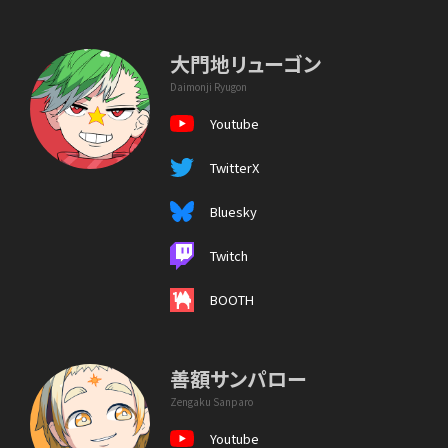
大門地リューゴン
Daimonji Ryugon
Youtube
TwitterX
Bluesky
Twitch
BOOTH
善額サンパロー
Zengaku Sanparo
Youtube