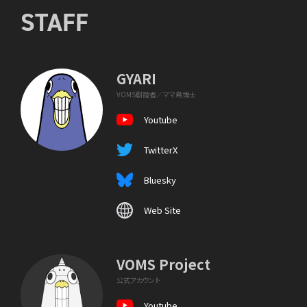
STAFF
GYARI
VOMS創設者／ママ鳥博士
Youtube
TwitterX
Bluesky
Web Site
VOMS Project
公式アカウント
Youtube