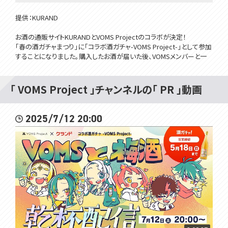
提供：KURAND
お酒の通販サイトKURANDとVOMS Projectのコラボが決定！
「春の酒ガチャまつり」に「コラボ酒ガチャ-VOMS Project-」として参加
することになりました。購入したお酒が届いた後、VOMSメンバーと一
緒に乾杯しましょう！
◆コラボ酒ガチャ-VOMS Project-とは◆
「 VOMS Project 」チャンネルの「 PR 」動画
GYARI描き下ろしオリジナルラベルのお酒「伊勢ノVOMSブレンド」1本、
ランダムで春の限定酒1本、KURANDセレクトのお酒2本の合計4本をお
届けします。購入特典として、「VOMS Projectオリジナルお猪口」と「オ
2025/7/12 20:00
リジナルラベルステッカー」がついてきます。
◆注文期間◆
2022年4月8日（金）17:00 ～ 5月9日（月）17:00
◆購入ページはこちら◆
https://kurand.jp/products/sakegacha-vomsproject?utm_sourc
e=youtube&utm_medium=ec_ext_vomsprojectDsc&utm_campa
ign=1048___
#KURAND #酒ガチャ