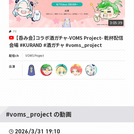
Youtube：https://www.youtube.com/c/GYARI
Twitter：https://twitter.com/GYARI_
----------
VOMS公式切り抜き再生リスト
3:05:39
https://www.youtube.com/playlist?list=PL3tsOXJN9iYEHARGVed
PR
TR3Qdbc5evf086
【呑み会】コラボ酒ガチャ-VOMS Project- 乾杯配信
VOMS切り抜き動画タグ：#VOMovieS
----------
会場 #KURAND #酒ガチャ #voms_project
GYARI（VOMSスタッフ）
Youtube：https://www.youtube.com/c/GYARI
配信ch
VOMS Project
Twitter：https://twitter.com/GYARI_
Web：http://www.gyari.com/
出演
----------
VOMS Project
Youtube：https://www.youtube.com/channel/UCdMpGhtL9oK8EY
olTt8v4uQ
Twitter：https://twitter.com/VOMS_Project
Web：https://voms.net/
#voms_project
#voms_project の動画
2026/3/31 19:10