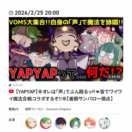
2026/2/25 20:00
3:44:48
YAPYAP
【YAPYAP】🌞オレは「声」でぶん殴るッ!!👊皆でワイワ
イ魔法合戦コラボするぞ‼🌞【善額サンパロー視点】
配信ch
善額サンパロー -Sanparo Zengaku-
出演