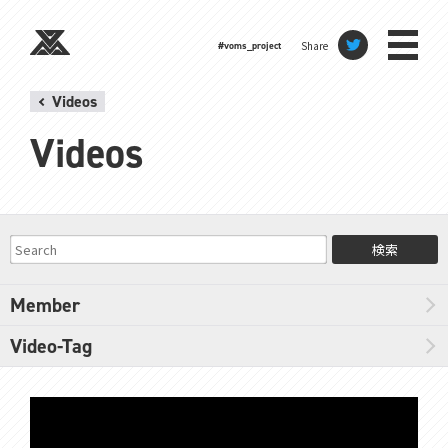
Share
#voms_project
Videos
Videos
検索
Member
Video-Tag