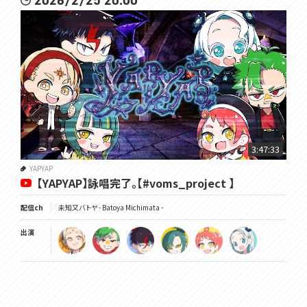
2026/2/25 20:00
3:47:33
YAPYAP
【YAPYAP】詠唱完了。【#voms_project 】
配信ch
未知又バトヤ - Batoya Michimata -
出演