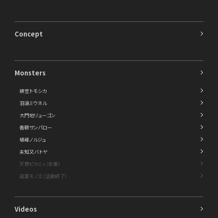
Concept
Monsters
緋笠トモシカ
羽渦ミウネル
大門地リューゴン
善額サンパロー
植峰ノルジュ
未知又バトヤ
天野ピカミィ（卒業）
磁富モノエ（活動終了）
Videos