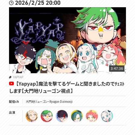
2026/2/25 20:00
3:47:36
YAPYAP
【Yapyap】魔法を撃てるゲームと聞きましたのでﾁｪｽﾄ
します【大門地リューゴン視点】
配信ch
大門地リューゴン・Ryugon Daimonji
出演