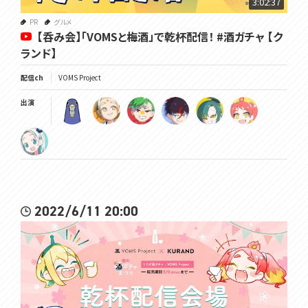
3:02:37
----------
PR
グルメ
▼出演
【呑み会】「VOMSと梅酒」で乾杯配信！ #酒ガチャ 【ク
天野ピカミィ
ランド】
Youtube：https://www.youtube.com/channel/UCajhBT4nMrg3DLS
-bLL2RCg
配信ch
VOMS Project
Twitter：https://twitter.com/amanopikamee
出演
緋笠トモシカ
Youtube：https://www.youtube.com/channel/UC3vzVK_N_SUVKq
bX69L_X4g
Twitter：https://twitter.com/Tomoshika_H
羽渦ミウネル
Youtube：https://www.youtube.com/channel/UCE5VgVGRPfNCjXP
eTe1QJHA
2022/6/11 20:00
Twitter：https://twitter.com/Miuneru_
大門地リューゴン
Youtube：https://www.youtube.com/channel/UCivDgaCAh7WPBo
KA24WNwJQ
Twitter：https://twitter.com/Ryugon_D
GYARI