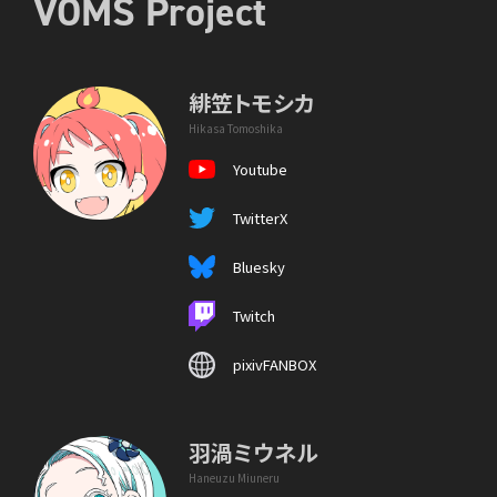
VOMS Project
緋笠トモシカ
Hikasa Tomoshika
Youtube
TwitterX
Bluesky
Twitch
pixivFANBOX
羽渦ミウネル
Haneuzu Miuneru