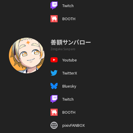
Twitch
BOOTH
善額サンパロー
Zengaku Sanparo
Youtube
TwitterX
Bluesky
Twitch
BOOTH
pixivFANBOX