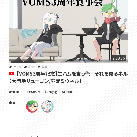
2:30:56
グルメ
記念
雑談
【VOMS3周年記念】生ハムを食う俺 それを見るネル
【大門地リューゴン/羽渦ミウネル】
配信ch
大門地リューゴン・Ryugon Daimonji
出演