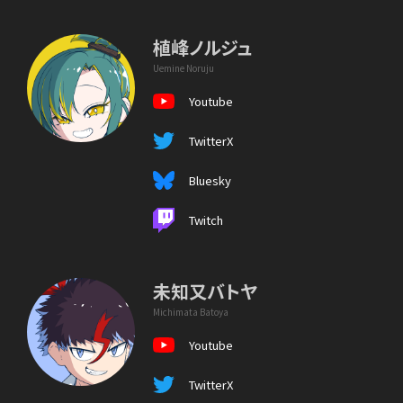
植峰ノルジュ
Uemine Noruju
Youtube
TwitterX
Bluesky
Twitch
未知又バトヤ
Michimata Batoya
Youtube
TwitterX