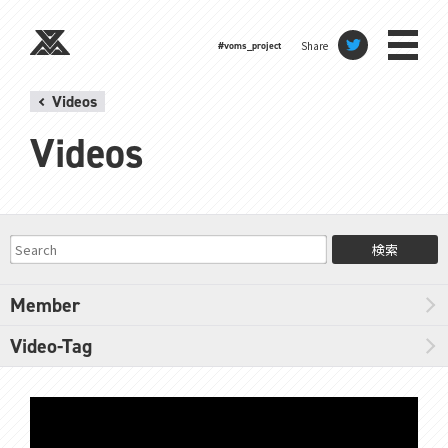
Share
#voms_project
Videos
Videos
検索
Member
Video-Tag