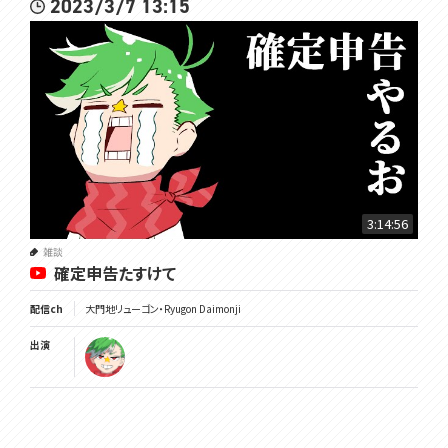
2023/3/7 13:15
3:14:56
雑談
確定申告たすけて
配信ch
大門地リューゴン・Ryugon Daimonji
出演