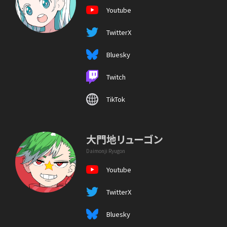
Youtube
TwitterX
Bluesky
Twitch
TikTok
大門地リューゴン
Daimonji Ryugon
Youtube
TwitterX
Bluesky