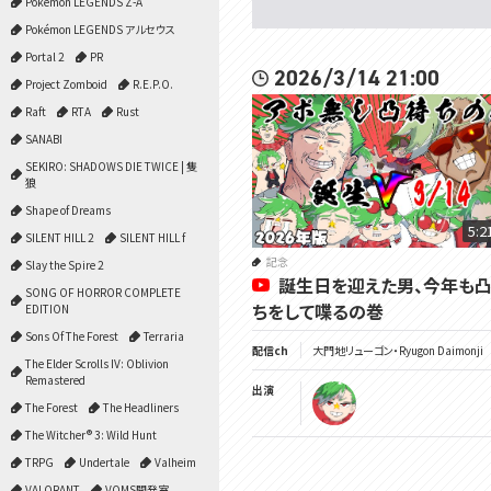
Pokémon LEGENDS Z-A
Pokémon LEGENDS アルセウス
Portal 2
PR
2026/3/14 21:00
Project Zomboid
R.E.P.O.
Raft
RTA
Rust
SANABI
SEKIRO: SHADOWS DIE TWICE | 隻
狼
Shape of Dreams
5:2
SILENT HILL 2
SILENT HILL f
記念
Slay the Spire 2
誕生日を迎えた男、今年も
SONG OF HORROR COMPLETE
ちをして喋るの巻
EDITION
Sons Of The Forest
Terraria
配信ch
大門地リューゴン・Ryugon Daimonji
The Elder Scrolls IV: Oblivion
Remastered
出演
The Forest
The Headliners
The Witcher® 3: Wild Hunt
TRPG
Undertale
Valheim
VALORANT
VOMS開発室