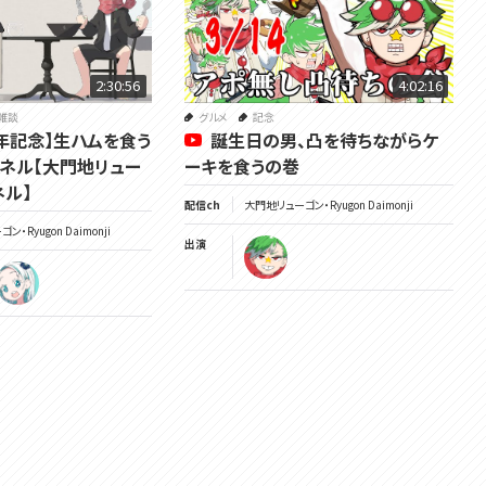
2:30:56
4:02:16
雑談
グルメ
記念
周年記念】生ハムを食う
誕生日の男、凸を待ちながらケ
ネル【大門地リュー
ーキを食うの巻
ネル】
配信ch
大門地リューゴン・Ryugon Daimonji
・Ryugon Daimonji
出演