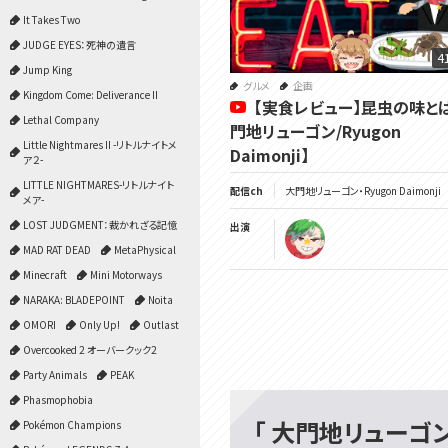
It Takes Two
JUDGE EYES：死神の遺言
4
Jump King
グルメ
企画
Kingdom Come: Deliverance II
【実食レビュー】昆虫の味と
Lethal Company
門地リューゴン/Ryugon
Little Nightmares II -リトルナイトメ
Daimonji】
ア２-
LITTLE NIGHTMARES-リトルナイト
配信ch
大門地リューゴン・Ryugon Daimonji
メア-
LOST JUDGMENT：裁かれざる記憶
出演
MAD RAT DEAD
MetaPhysical
Minecraft
Mini Motorways
NARAKA: BLADEPOINT
Noita
OMORI
Only Up!
Outlast
Overcooked 2 オーバークック2
Party Animals
PEAK
Phasmophobia
「 大門地リューゴン・
Pokémon Champions