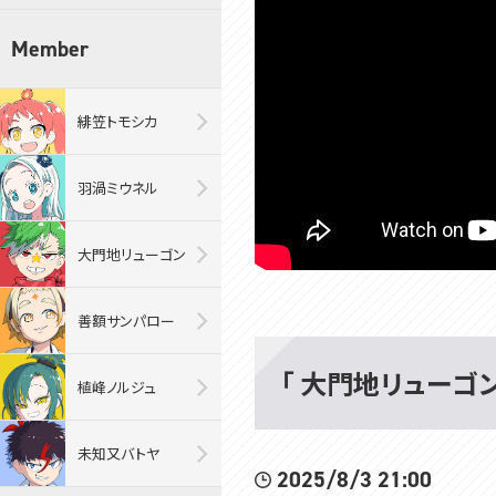
Member
緋笠トモシカ
羽渦ミウネル
大門地リューゴン
善額サンパロー
「 大門地リューゴン・
植峰ノルジュ
未知又バトヤ
2025/8/3 21:00