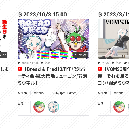
2023/10/3 15:00
2023/3/1
5:22
6:15:25
Bread & Fred
記念
グルメ
記念
しま
【Bread & Fred】3周年記念パ
【VOMS3
ーティ会場【大門地リューゴン/羽渦
俺 それを見る
ミウネル】
ゴン/羽渦ミウ
配信ch
大門地リューゴン・Ryugon Daimonji
配信ch
大門地リューゴン
出演
出演