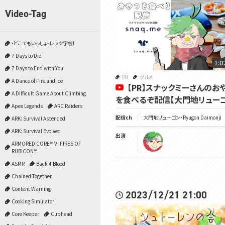
Video-Tag
-どこでもいっしょ- レッツ学校!
7 Days to Die
1:0
7 Days to End with You
PR
グルメ
A Dance of Fire and Ice
【PR】スナックミーさんのお
A Difficult Game About Climbing
を食べるぞ配信【大門地リューゴ
Apex Legends
ARC Raiders
配信ch
大門地リューゴン・Ryugon Daimonji
ARK: Survival Ascended
ARK: Survival Evolved
出演
ARMORED CORE™ VI FIRES OF
RUBICON™
ASMR
Back 4 Blood
Chained Together
Content Warning
2023/12/21 21:00
Cooking Simulator
Core Keeper
Cuphead