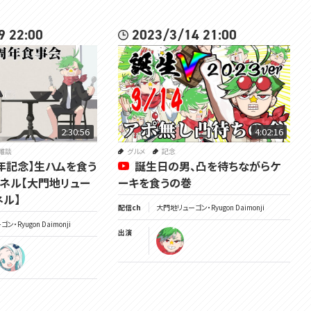
9 22:00
2023/3/14 21:00
2:30:56
4:02:16
雑談
グルメ
記念
周年記念】生ハムを食う
誕生日の男、凸を待ちながらケ
ネル【大門地リュー
ーキを食うの巻
ネル】
配信ch
大門地リューゴン・Ryugon Daimonji
・Ryugon Daimonji
出演