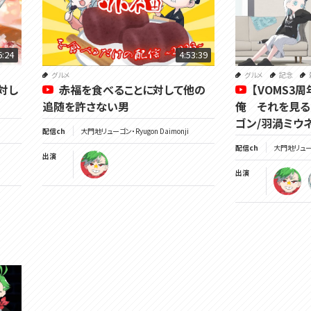
6:24
4:53:39
グルメ
グルメ
記念
対し
赤福を食べることに対して他の
【VOMS3
追随を許さない男
俺 それを見る
ゴン/羽渦ミウ
配信ch
大門地リューゴン・Ryugon Daimonji
配信ch
大門地リューゴン
出演
出演