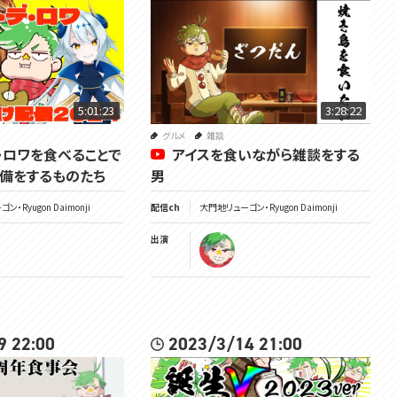
5:01:23
3:28:22
グルメ
雑談
・ロワを食べることで
アイスを食いながら雑談をする
備をするものたち
男
・Ryugon Daimonji
配信ch
大門地リューゴン・Ryugon Daimonji
出演
9 22:00
2023/3/14 21:00