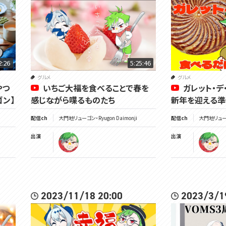
2:26
5:25:46
グルメ
グルメ
やつ
いちご大福を食べることで春を
ガレット・デ
ン】
感じながら喋るものたち
新年を迎える準
配信ch
大門地リューゴン・Ryugon Daimonji
配信ch
大門地リューゴン
出演
出演
2023/11/18 20:00
2023/3/1