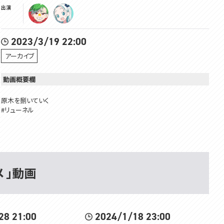
出演
2023/3/19 22:00
アーカイブ
動画概要欄
原木を捌いていく
#リューネル
マシュマロはこちらからお送りください
https://marshmallow-qa.com/miuneru_?utm_medium=twitter&utm_s
ource=promotion
@Miuneru
メ 」動画
https://voms.net/
#voms_project
28 21:00
2024/1/18 23:00