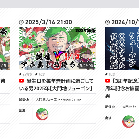
2025/3/14 21:00
2024/10/
1:15
5:29:06
凸待ち
記念
記念
凸待
誕生日を毎年無計画に過ごして
【3周年記念
いる男2025年【大門地リューゴン】
周年記念お披露
男
配信ch
大門地リューゴン・Ryugon Daimonji
配信ch
大門地リューゴン
出演
出演