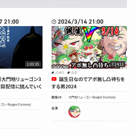
7 21:00
2024/3/14 21:00
1:03:35
7:14:11
凸待ち
記念
】大門地リューゴン3
誕生日なのでアポ無し凸待ちを
目配信に挑んでいく
する男2024
配信ch
大門地リューゴン・Ryugon Daimonji
・Ryugon Daimonji
出演