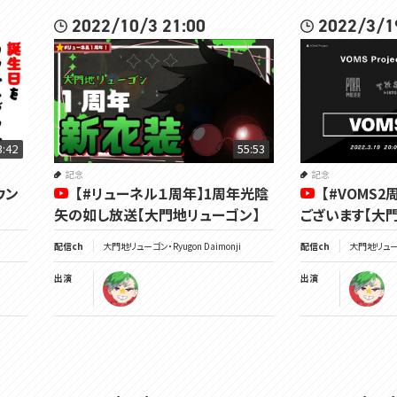
2022/10/3 21:00
2022/3/1
3:42
55:53
記念
記念
ウン
【#リューネル１周年】1周年光陰
【#VOMS2
矢の如し放送【大門地リューゴン】
ございます【大
配信ch
大門地リューゴン・Ryugon Daimonji
配信ch
大門地リューゴン
出演
出演