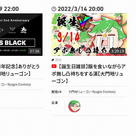
9 22:00
2022/3/14 20:00
37:36
3:29:19
記念
周年記念​】ありがとう
【誕生日雑談】飯を食いながらア
門地リューゴン】
ポ無し凸待ちをする漢【大門地リュ
ーゴン】
・Ryugon Daimonji
配信ch
大門地リューゴン・Ryugon Daimonji
出演