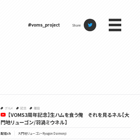
#voms_project
Share
グルメ
記念
雑談
【VOMS3周年記念】生ハムを食う俺 それを見るネル【大
門地リューゴン/羽渦ミウネル】
配信ch
大門地リューゴン・Ryugon Daimonji