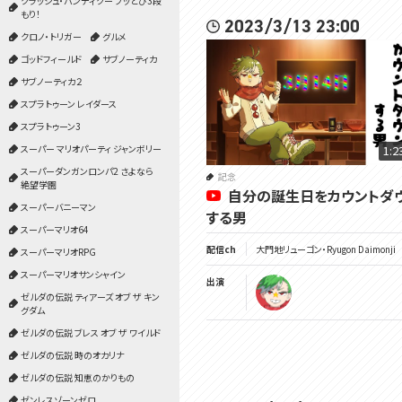
クラッシュ・バンディクー ブッとび3段
もり！
2023/3/13 23:00
クロノ・トリガー
グルメ
ゴッドフィールド
サブノーティカ
サブノーティカ２
スプラトゥーン レイダース
スプラトゥーン3
スーパー マリオパーティ ジャンボリー
1:2
スーパーダンガンロンパ2 さよなら
記念
絶望学園
自分の誕生日をカウントダ
スーパーバニーマン
する男
スーパーマリオ64
配信ch
大門地リューゴン・Ryugon Daimonji
スーパーマリオRPG
スーパーマリオサンシャイン
出演
ゼルダの伝説 ティアーズ オブ ザ キン
グダム
ゼルダの伝説 ブレス オブ ザ ワイルド
ゼルダの伝説 時のオカリナ
ゼルダの伝説 知恵のかりもの
ゼンレスゾーンゼロ