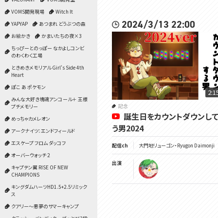
VOMS開発現場
Witch It
2024/3/13 22:00
YAPYAP
あつまれ どうぶつの森
お絵かき
かまいたちの夜×3
ちっぴーとのっぽー なかよしコンビ
のわくわく工場
ときめきメモリアル Girl's Side 4th
Heart
ぽこ あ ポケモン
2:1
みんな大好き塊魂アンコール＋ 王様
記念
プチメモリー
誕生日をカウントダウンして
めっちゃカメレオン
う男2024
アークナイツ：エンドフィールド
エスケープ フロム ダッコフ
配信ch
大門地リューゴン・Ryugon Daimonji
オーバーウォッチ 2
出演
キャプテン翼 RISE OF NEW
CHAMPIONS
キングダムハーツHD1.5+2.5リミック
ス
クアリー～悪夢のサマーキャンプ