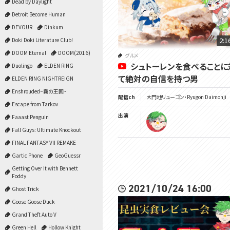
Dead by Daylight
Detroit Become Human
DEVOUR
Dinkum
2:1
Doki Doki Literature Club!
DOOM Eternal
DOOM(2016)
グルメ
シュトーレンを食べることに
Duolingo
ELDEN RING
て絶対の自信を持つ男
ELDEN RING NIGHTREIGN
Enshrouded~霧の王国~
配信ch
大門地リューゴン・Ryugon Daimonji
Escape from Tarkov
出演
Faaast Penguin
Fall Guys: Ultimate Knockout
FINAL FANTASY VII REMAKE
Gartic Phone
GeoGuessr
Getting Over It with Bennett
Foddy
2021/10/24 16:00
Ghost Trick
Goose Goose Duck
Grand Theft Auto V
Green Hell
Hollow Knight