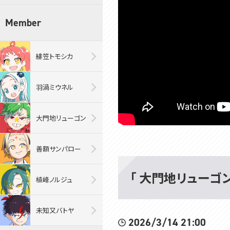
Member
緋笠トモシカ
羽渦ミウネル
大門地リューゴン
善額サンパロー
「 大門地リューゴン・
植峰ノルジュ
未知又バトヤ
2026/3/14 21:00