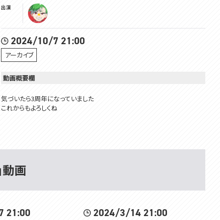
出演
2024/10/7 21:00
アーカイブ
動画概要欄
気づいたら3周年になっていました
これからもよろしくね
20時からは同期のお披露目配信があります。
羽渦ミウネル視点：https://www.youtube.com/watch?v=JPWrLewcrYo
Membership is here!! メンバーシップはここ！
 」動画
hhttps://www.youtube.com/channel/UCivDgaCAh7WPBoKA24WNwJ
Q/join
所属：#VOMSProject
チャンネル：https://www.youtube.com/channel/UCdMp...
7 21:00
2024/3/14 21:00
Twitter：https://twitter.com/VOMS_Project