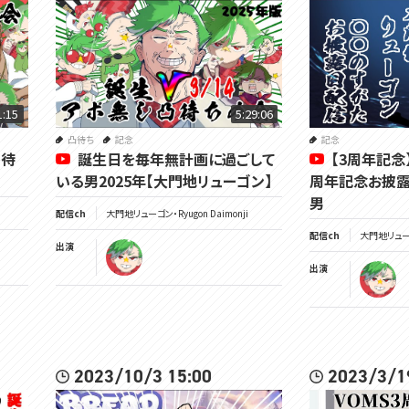
1:15
5:29:06
凸待ち
記念
記念
凸待
誕生日を毎年無計画に過ごして
【3周年記念
いる男2025年【大門地リューゴン】
周年記念お披露
男
配信ch
大門地リューゴン・Ryugon Daimonji
配信ch
大門地リューゴン
出演
出演
2023/10/3 15:00
2023/3/1