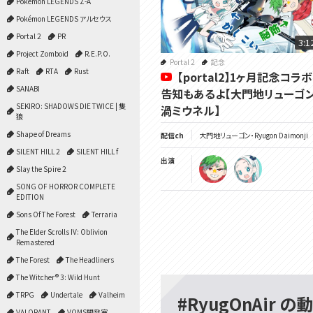
Pokémon LEGENDS Z-A
Pokémon LEGENDS アルセウス
Portal 2
PR
3:1
Project Zomboid
R.E.P.O.
Portal 2
記念
Raft
RTA
Rust
【portal2】1ヶ月記念コラ
SANABI
告知もあるよ【大門地リューゴン
SEKIRO: SHADOWS DIE TWICE | 隻
渦ミウネル】
狼
Shape of Dreams
配信ch
大門地リューゴン・Ryugon Daimonji
SILENT HILL 2
SILENT HILL f
出演
Slay the Spire 2
SONG OF HORROR COMPLETE
EDITION
Sons Of The Forest
Terraria
The Elder Scrolls IV: Oblivion
Remastered
The Forest
The Headliners
The Witcher® 3: Wild Hunt
TRPG
Undertale
Valheim
#RyugOnAir の
VALORANT
VOMS開発室