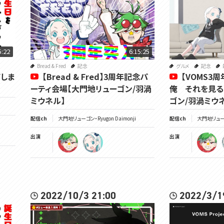
5:22
6:15:25
Bread & Fred
記念
グルメ
記念
しま
【Bread & Fred】3周年記念パ
【VOMS3
ーティ会場【大門地リューゴン/羽渦
俺 それを見る
ミウネル】
ゴン/羽渦ミウ
配信ch
大門地リューゴン・Ryugon Daimonji
配信ch
大門地リューゴン
出演
出演
2022/10/3 21:00
2022/3/1