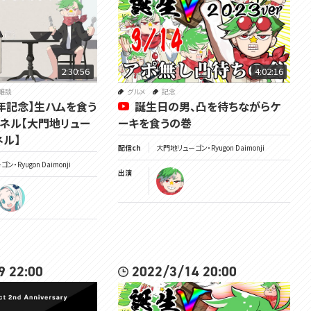
2:30:56
4:02:16
雑談
グルメ
記念
周年記念】生ハムを食う
誕生日の男、凸を待ちながらケ
ネル【大門地リュー
ーキを食うの巻
ネル】
配信ch
大門地リューゴン・Ryugon Daimonji
・Ryugon Daimonji
出演
9 22:00
2022/3/14 20:00