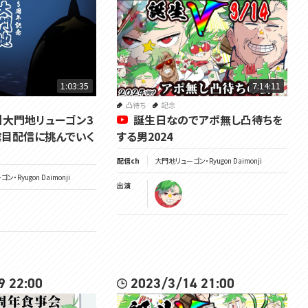
HP：https://voms.net/
#voms_project
1:03:35
7:14:11
凸待ち
記念
】大門地リューゴン3
誕生日なのでアポ無し凸待ちを
目配信に挑んでいく
する男2024
配信ch
大門地リューゴン・Ryugon Daimonji
・Ryugon Daimonji
出演
9 22:00
2023/3/14 21:00