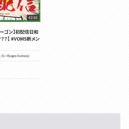
42:30
ューゴン】初配信日和
？？【 #VOMS新メン
・Ryugon Daimonji