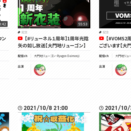
3:42
55:53
記念
記念
ウン
【#リューネル１周年】1周年光陰
【#VOMS2
矢の如し放送【大門地リューゴン】
ございます【大
配信ch
大門地リューゴン・Ryugon Daimonji
配信ch
大門地リューゴン
出演
出演
2021/10/8 21:00
2021/10/