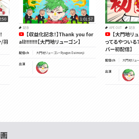
2:50
1:01:57
記念
APE OUT
記念
ボ！
【収益化記念！】Thank you for
【大門地リ
/羽
all!!!!!!!!【大門地リューゴン】
ってるやついる？
バー初配信】
配信ch
大門地リューゴン・Ryugon Daimonji
配信ch
大門地リューゴン
出演
出演
動画