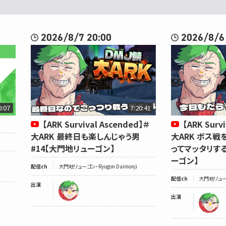
2026/8/7 20:00
2026/8/6
0:07
7:20:41
【ARK Survival Ascended】＃
【ARK Surv
大ARK 最終日も楽しんじゃう男
大ARK ボス戦
#14【大門地リューゴン】
ってマッタリする
ーゴン】
配信ch
大門地リューゴン・Ryugon Daimonji
配信ch
大門地リューゴン
出演
出演