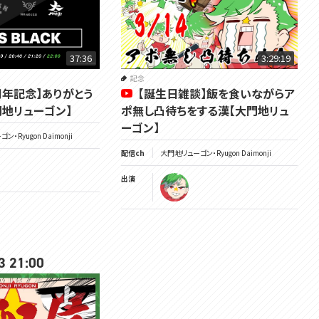
37:36
3:29:19
記念
周年記念​】ありがとう
【誕生日雑談】飯を食いながらア
門地リューゴン】
ポ無し凸待ちをする漢【大門地リュ
ーゴン】
・Ryugon Daimonji
配信ch
大門地リューゴン・Ryugon Daimonji
出演
3 21:00