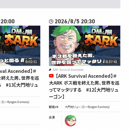
 20:00
2026/8/5 20:30
8:02:31
8:37:41
ival Ascended】＃
ARK: Survival Ascended
【ARK Survival Ascended】＃
を終えた男、世界を巡
大ARK ボス戦を終えた男、世界を巡
 #13【大門地リュ
ってマッタリする #12【大門地リュ
ーゴン】
・Ryugon Daimonji
配信ch
大門地リューゴン・Ryugon Daimonji
出演