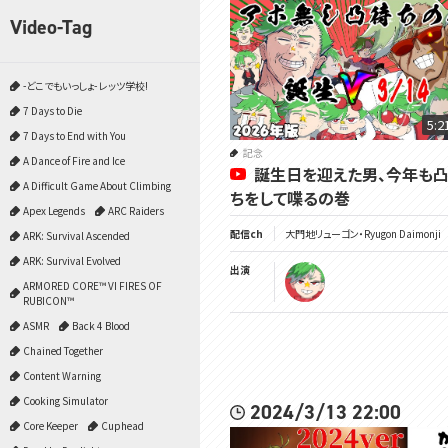
Video-Tag
-どこでもいっしょ- レッツ学校!
7 Days to Die
5:2
7 Days to End with You
記念
A Dance of Fire and Ice
誕生日を迎えた男、今年も
A Difficult Game About Climbing
ちをして喋るの巻
Apex Legends
ARC Raiders
配信ch
大門地リューゴン・Ryugon Daimonji
ARK: Survival Ascended
ARK: Survival Evolved
出演
ARMORED CORE™ VI FIRES OF
RUBICON™
ASMR
Back 4 Blood
Chained Together
Content Warning
Cooking Simulator
2024/3/13 22:00
Core Keeper
Cuphead