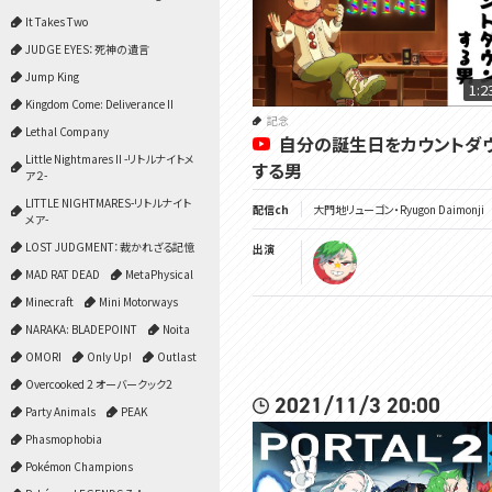
It Takes Two
JUDGE EYES：死神の遺言
Jump King
1:2
Kingdom Come: Deliverance II
記念
Lethal Company
自分の誕生日をカウントダ
Little Nightmares II -リトルナイトメ
する男
ア２-
LITTLE NIGHTMARES-リトルナイト
配信ch
大門地リューゴン・Ryugon Daimonji
メア-
LOST JUDGMENT：裁かれざる記憶
出演
MAD RAT DEAD
MetaPhysical
Minecraft
Mini Motorways
NARAKA: BLADEPOINT
Noita
OMORI
Only Up!
Outlast
Overcooked 2 オーバークック2
2021/11/3 20:00
Party Animals
PEAK
Phasmophobia
Pokémon Champions