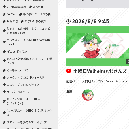
VOMS開発現場
Witch It
YAPYAP
あつまれ どうぶつの森
2026/8/8 9:45
お絵かき
かまいたちの夜×3
ちっぴーとのっぽー なかよしコンビ
のわくわく工場
ときめきメモリアル Girl's Side 4th
Heart
ぽこ あ ポケモン
みんな大好き塊魂アンコール＋ 王様
プチメモリー
土曜日Valheimおじさんズ
めっちゃカメレオン
アークナイツ：エンドフィールド
配信ch
大門地リューゴン・Ryugon Daimonji
エスケープ フロム ダッコフ
出演
オーバーウォッチ 2
キャプテン翼 RISE OF NEW
CHAMPIONS
キングダムハーツHD1.5+2.5リミック
ス
クアリー～悪夢のサマーキャンプ