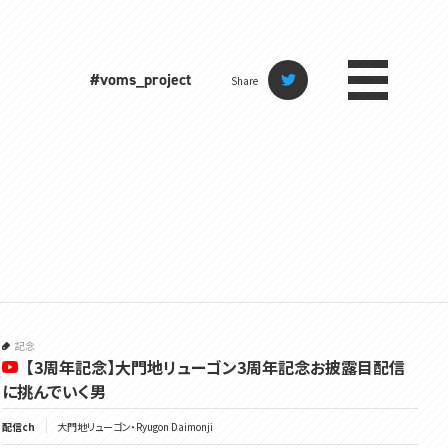
#voms_project
Share
記念
【3周年記念】大門地リューゴン3周年記念お披露目配信
に挑んでいく男
配信ch
大門地リューゴン・Ryugon Daimonji