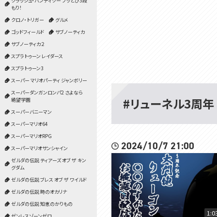
クラッシュ・バンディクー ブッとび3段
もり！
クロノ・トリガー
グルメ
ゴッドフィールド
サブノーティカ
サブノーティカ２
スプラトゥーン レイダース
スプラトゥーン3
スーパー マリオパーティ ジャンボリー
スーパーダンガンロンパ2 さよなら
#リューネル3周年
絶望学園
スーパーバニーマン
スーパーマリオ64
スーパーマリオRPG
2024/10/7 21:00
スーパーマリオサンシャイン
ゼルダの伝説 ティアーズ オブ ザ キン
グダム
ゼルダの伝説 ブレス オブ ザ ワイルド
ゼルダの伝説 時のオカリナ
ゼルダの伝説 知恵のかりもの
1:0
ゼンレスゾーンゼロ