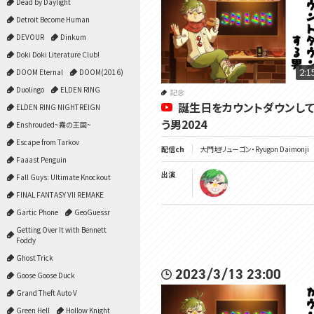
Dead by Daylight
Detroit Become Human
DEVOUR
Dinkum
Doki Doki Literature Club!
2:1
DOOM Eternal
DOOM(2016)
Duolingo
ELDEN RING
記念
誕生日をカウントダウンして
ELDEN RING NIGHTREIGN
う男2024
Enshrouded~霧の王国~
Escape from Tarkov
配信ch
大門地リューゴン・Ryugon Daimonji
Faaast Penguin
出演
Fall Guys: Ultimate Knockout
FINAL FANTASY VII REMAKE
Gartic Phone
GeoGuessr
Getting Over It with Bennett
Foddy
Ghost Trick
2023/3/13 23:00
Goose Goose Duck
Grand Theft Auto V
Green Hell
Hollow Knight