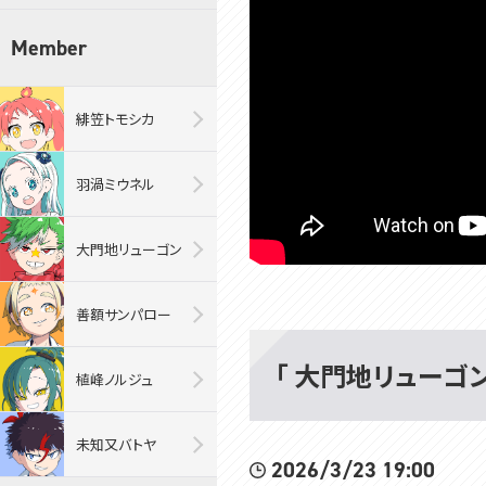
Member
緋笠トモシカ
羽渦ミウネル
大門地リューゴン
善額サンパロー
「 大門地リューゴン・R
植峰ノルジュ
未知又バトヤ
2026/3/23 19:00