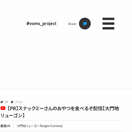
#voms_project
Share
PR
グルメ
【PR】スナックミーさんのおやつを食べるぞ配信【大門地
リューゴン】
配信ch
大門地リューゴン・Ryugon Daimonji