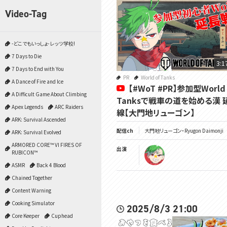
Video-Tag
-どこでもいっしょ- レッツ学校!
7 Days to Die
3:1
7 Days to End with You
PR
World of Tanks
A Dance of Fire and Ice
【#WoT #PR】参加型World 
A Difficult Game About Climbing
Tanksで戦車の道を始める漢 
Apex Legends
ARC Raiders
線【大門地リューゴン】
ARK: Survival Ascended
配信ch
大門地リューゴン・Ryugon Daimonji
ARK: Survival Evolved
ARMORED CORE™ VI FIRES OF
出演
RUBICON™
ASMR
Back 4 Blood
Chained Together
Content Warning
Cooking Simulator
2025/8/3 21:00
Core Keeper
Cuphead