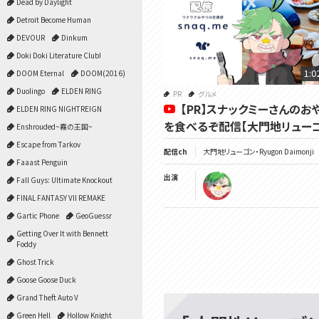
Dead by Daylight
Detroit Become Human
DEVOUR
Dinkum
Doki Doki Literature Club!
1:0
DOOM Eternal
DOOM(2016)
Duolingo
ELDEN RING
PR
グルメ
【PR】スナックミーさんのお
ELDEN RING NIGHTREIGN
を食べるぞ配信【大門地リューゴ
Enshrouded~霧の王国~
Escape from Tarkov
配信ch
大門地リューゴン・Ryugon Daimonji
Faaast Penguin
出演
Fall Guys: Ultimate Knockout
FINAL FANTASY VII REMAKE
Gartic Phone
GeoGuessr
Getting Over It with Bennett
Foddy
Ghost Trick
Goose Goose Duck
Grand Theft Auto V
Green Hell
Hollow Knight