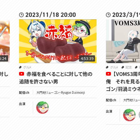
2023/11/18 20:00
2023/3/1
6:24
4:53:39
グルメ
グルメ
記念
対し
赤福を食べることに対して他の
【VOMS3
追随を許さない男
俺 それを見る
ゴン/羽渦ミウ
配信ch
大門地リューゴン・Ryugon Daimonji
配信ch
大門地リューゴン
出演
出演