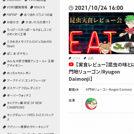
2021/10/24 16:00
VOMS開発現場
Witch It
YAPYAP
あつまれ どうぶつの森
お絵かき
かまいたちの夜×3
ちっぴーとのっぽー なかよしコンビ
のわくわく工場
ときめきメモリアル Girl's Side 4th
Heart
4
ぽこ あ ポケモン
グルメ
企画
みんな大好き塊魂アンコール＋ 王様
【実食レビュー】昆虫の味と
プチメモリー
門地リューゴン/Ryugon
めっちゃカメレオン
Daimonji】
アークナイツ：エンドフィールド
エスケープ フロム ダッコフ
配信ch
大門地リューゴン・Ryugon Daimonji
オーバーウォッチ 2
出演
キャプテン翼 RISE OF NEW
CHAMPIONS
キングダムハーツHD1.5+2.5リミック
ス
クアリー～悪夢のサマーキャンプ