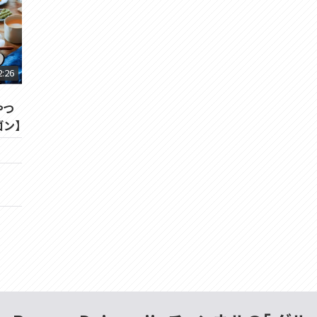
2:26
やつ
ン】