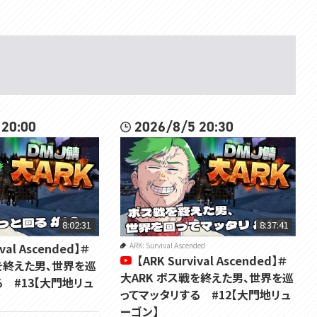
 20:00
2026/8/5 20:30
8:02:31
8:37:41
ival Ascended】＃
ARK: Survival Ascended
【ARK Survival Ascended】＃
を終えた男、世界を巡
大ARK ボス戦を終えた男、世界を巡
 #13【大門地リュ
ってマッタリする #12【大門地リュ
ーゴン】