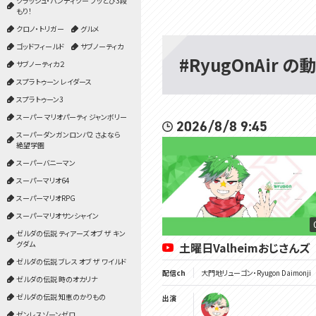
クラッシュ・バンディクー ブッとび3段
もり！
クロノ・トリガー
グルメ
ゴッドフィールド
サブノーティカ
#RyugOnAir の
サブノーティカ２
スプラトゥーン レイダース
スプラトゥーン3
スーパー マリオパーティ ジャンボリー
2026/8/8 9:45
スーパーダンガンロンパ2 さよなら
絶望学園
スーパーバニーマン
スーパーマリオ64
スーパーマリオRPG
スーパーマリオサンシャイン
ゼルダの伝説 ティアーズ オブ ザ キン
グダム
土曜日Valheimおじさんズ
ゼルダの伝説 ブレス オブ ザ ワイルド
配信ch
大門地リューゴン・Ryugon Daimonji
ゼルダの伝説 時のオカリナ
ゼルダの伝説 知恵のかりもの
出演
ゼンレスゾーンゼロ