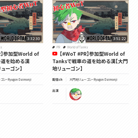
Membership is here!! メンバーシップはここ！
https://www.youtube.com/channel/UCivDgaCAh7WPBoKA24WNwJQ/j
oin
所属：#VOMSProject
3:32:30
3:51:22
ks
PR
World of Tanks
チャンネル：https://www.youtube.com/channel/UCdMp...
R】参加型World of
【#WoT #PR】参加型World of
Twitter：
車の道を始める漢
Tanksで戦車の道を始める漢【大門
リューゴン】
地リューゴン】
/ voms_project
HP：https://voms.net/
・Ryugon Daimonji
配信ch
大門地リューゴン・Ryugon Daimonji
出演