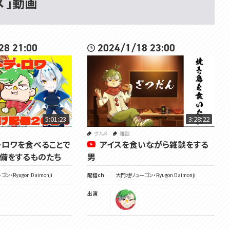
メ 」動画
28 21:00
2024/1/18 23:00
5:01:23
3:28:22
グルメ
雑談
・ロワを食べることで
アイスを食いながら雑談をする
備をするものたち
男
・Ryugon Daimonji
配信ch
大門地リューゴン・Ryugon Daimonji
出演