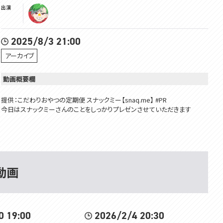
出演
2025/8/3 21:00
アーカイブ
動画概要欄
提供：こだわりおやつの定期便 スナックミー【snaq.me】 #PR
今日はスナックミーさんのことをしっかりプレゼンさせていただきます
@スナックミー
X（旧Twitter）：https://x.com/snaqme
HP: https://snaq.me/?srsltid=AfmBOooUH1mQv30pXrcQ1VdpnT80Rlp
st4xElTSwqnQ8bsfLc6i5svD7
」動画
期間限定で定期便の初回BOXを【1,000円OFF】の880円（本体）＋送料でご
購入いただけます！
詳細は下のURLをチェックしてみてください！
https://cp6.snaq.me/?code=ryugon&utm_source=YouTube&utm_me
dium=sponsored&utm_campaign=ryugon
0 19:00
2026/2/4 20:30