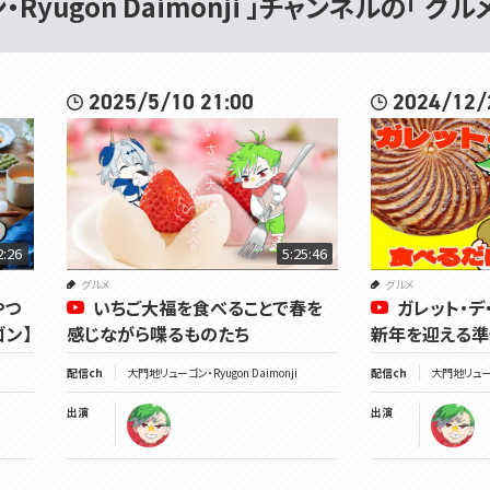
Ryugon Daimonji 」チャンネルの「 グル
2025/5/10 21:00
2024/12/
2:26
5:25:46
グルメ
グルメ
やつ
いちご大福を食べることで春を
ガレット・デ
ン】
感じながら喋るものたち
新年を迎える準
配信ch
大門地リューゴン・Ryugon Daimonji
配信ch
大門地リューゴン
出演
出演