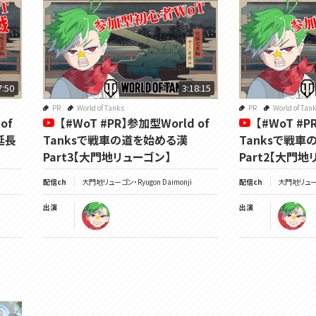
7:50
3:18:15
PR
World of Tanks
PR
World of Tan
of
【#WoT #PR】参加型World of
【#WoT #P
延長
Tanksで戦車の道を始める漢
Tanksで戦
Part3【大門地リューゴン】
Part2【大門地
配信ch
大門地リューゴン・Ryugon Daimonji
配信ch
大門地リューゴン
出演
出演