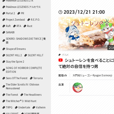
Pokémon LEGENDS Z-A
Pokémon LEGENDS アルセウス
2023/12/21 21:00
Portal 2
PR
Project Zomboid
R.E.P.O.
Raft
RTA
Rust
SANABI
SEKIRO: SHADOWS DIE TWICE | 隻
狼
2:1
Shape of Dreams
グルメ
SILENT HILL 2
SILENT HILL f
シュトーレンを食べることに
Slay the Spire 2
て絶対の自信を持つ男
SONG OF HORROR COMPLETE
EDITION
配信ch
大門地リューゴン・Ryugon Daimonji
Sons Of The Forest
Terraria
The Elder Scrolls IV: Oblivion
出演
Remastered
The Forest
The Headliners
The Witcher® 3: Wild Hunt
TRPG
Undertale
Valheim
VALORANT
VOMS開発室