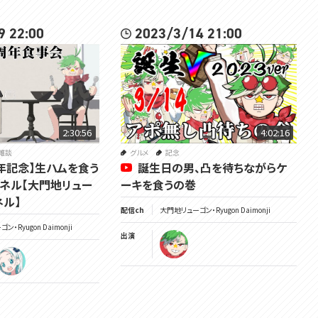
9 22:00
2023/3/14 21:00
2:30:56
4:02:16
雑談
グルメ
記念
周年記念】生ハムを食う
誕生日の男、凸を待ちながらケ
ネル【大門地リュー
ーキを食うの巻
ネル】
配信ch
大門地リューゴン・Ryugon Daimonji
・Ryugon Daimonji
出演