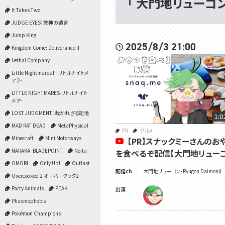
「 大門地リューゴン・
It Takes Two
JUDGE EYES：死神の遺言
Jump King
2025/8/3 21:00
Kingdom Come: Deliverance II
Lethal Company
Little Nightmares II -リトルナイトメ
ア２-
LITTLE NIGHTMARES-リトルナイト
メア-
LOST JUDGMENT：裁かれざる記憶
1:0
MAD RAT DEAD
MetaPhysical
PR
グルメ
Minecraft
Mini Motorways
【PR】スナックミーさんのお
NARAKA: BLADEPOINT
Noita
を食べるぞ配信【大門地リューゴ
OMORI
Only Up!
Outlast
配信ch
大門地リューゴン・Ryugon Daimonji
Overcooked 2 オーバークック2
Party Animals
PEAK
出演
Phasmophobia
Pokémon Champions