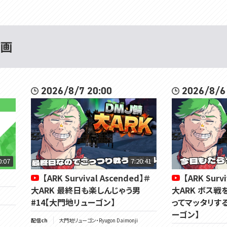
動画
2026/8/7 20:00
2026/8/6
0:07
7:20:41
【ARK Survival Ascended】＃
【ARK Surv
大ARK 最終日も楽しんじゃう男
大ARK ボス戦
#14【大門地リューゴン】
ってマッタリする
ーゴン】
配信ch
大門地リューゴン・Ryugon Daimonji