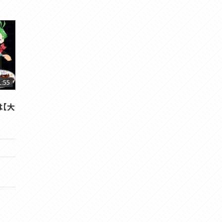
1:55
は【大