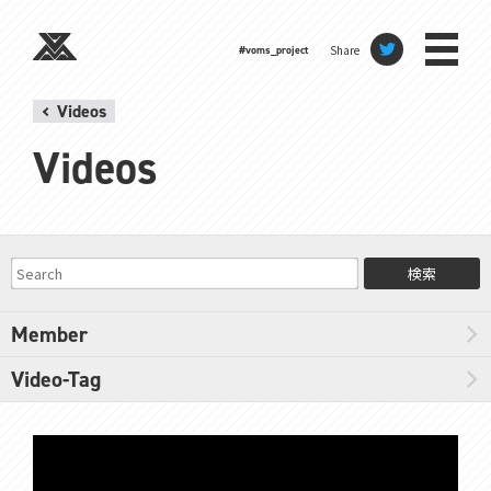
Share
#voms_project
Videos
Videos
検索
Member
Video-Tag