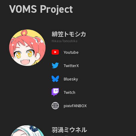
VOMS Project
緋笠トモシカ
Hikasa Tomoshika
Youtube
TwitterX
Bluesky
Twitch
pixivFANBOX
羽渦ミウネル