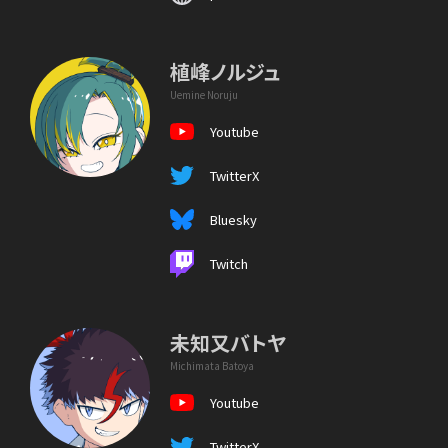
植峰ノルジュ
Uemine Noruju
Youtube
TwitterX
Bluesky
Twitch
未知又バトヤ
Michimata Batoya
Youtube
TwitterX