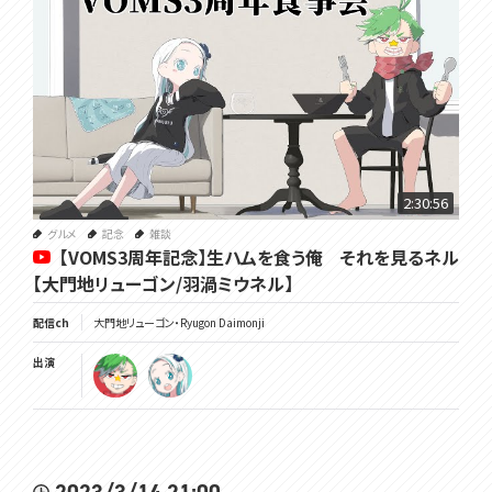
2:30:56
グルメ
記念
雑談
【VOMS3周年記念】生ハムを食う俺 それを見るネル
【大門地リューゴン/羽渦ミウネル】
配信ch
大門地リューゴン・Ryugon Daimonji
出演