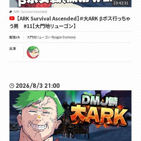
10:42:31
ARK: Survival Ascended
【ARK Survival Ascended】＃大ARK βボス行っちゃ
う男 #11【大門地リューゴン】
配信ch
大門地リューゴン・Ryugon Daimonji
出演
2026/8/3 21:00