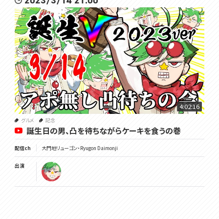
2023/3/14 21:00
4:02:16
グルメ
記念
誕生日の男、凸を待ちながらケーキを食うの巻
配信ch
大門地リューゴン・Ryugon Daimonji
出演