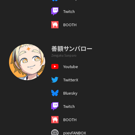
Twitch
BOOTH
善額サンパロー
Zengaku Sanparo
Youtube
TwitterX
Bluesky
Twitch
BOOTH
pixivFANBOX