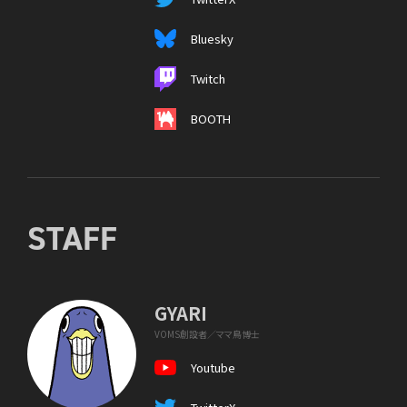
Bluesky
Twitch
BOOTH
STAFF
GYARI
VOMS創設者／ママ鳥博士
Youtube