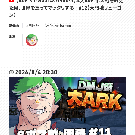
【ARK Survival Ascended】＃大ARK ボス戦を終え
た男、世界を巡ってマッタリする #12【大門地リューゴ
ン】
配信ch
大門地リューゴン・Ryugon Daimonji
出演
2026/8/4 20:30