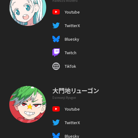
Haneuzu Miuneru
Youtube
TwitterX
Bluesky
Twitch
TikTok
大門地リューゴン
Daimonji Ryugon
Youtube
TwitterX
Bluesky