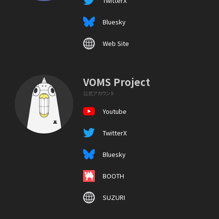
TwitterX
Bluesky
Web Site
VOMS Project
公式アカウント
Youtube
TwitterX
Bluesky
BOOTH
SUZURI