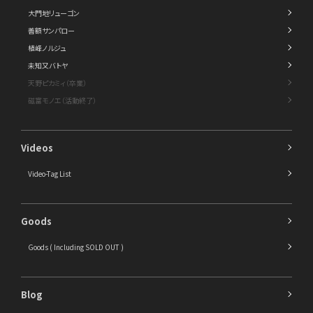
大門地リューゴン
善額サンパロー
植峰ノルジュ
未知又バトヤ
天野ピカミィ（卒業）
磁富モノエ（活動終了）
Videos
Video-Tag List
Goods
Goods ( Including SOLD OUT )
Blog