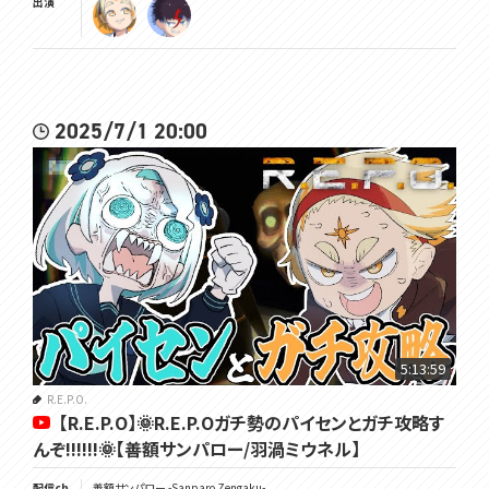
出演
2025/7/1 20:00
5:13:59
R.E.P.O.
【R.E.P.O】🌞R.E.P.Oガチ勢のパイセンとガチ攻略す
んぞ!!!!!!🌞【善額サンパロー/羽渦ミウネル】
配信ch
善額サンパロー -Sanparo Zengaku-