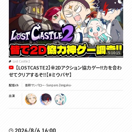
5:10:15
Lost Castle 2
【LOSTCASTE2】🌞2Dアクション協力ゲー!!力を合わ
せてクリアするぞ‼【#ミウパヤ】
配信ch
善額サンパロー -Sanparo Zengaku-
出演
2026/8/6 16:00