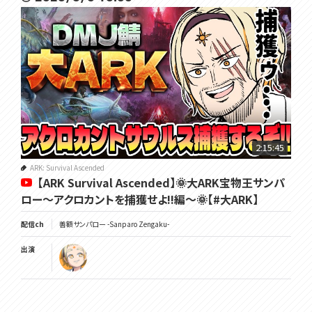
2:15:45
ARK: Survival Ascended
【ARK Survival Ascended】🌞大ARK宝物王サンパ
ロー～アクロカントを捕獲せよ!!編～🌞【#大ARK】
配信ch
善額サンパロー -Sanparo Zengaku-
出演