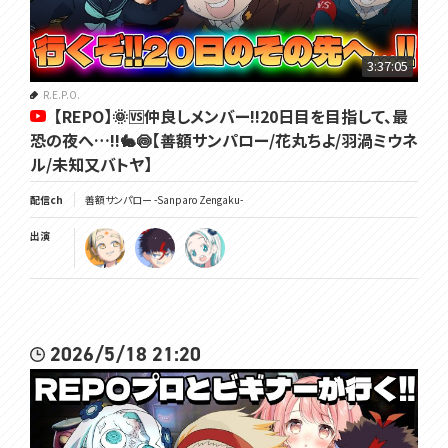
3:37:05
R.E.P.O.
【REPO】🌞🆚仲良しメンバー!!20日目を目指して、最
恐の夜へ…!!🐇🍥【善額サンパロー/花丸ちよ/羽渦ミウネ
ル/未知又バトヤ】
配信ch
善額サンパロー -Sanparo Zengaku-
出演
2026/5/18 21:20