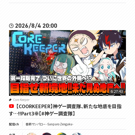
2026/8/4 20:00
6:27:43
Core Keeper
【COORKEEPER】神ゲー調査隊、新たな地底を目指
す…!!Part3🌞【#神ゲー調査隊】
配信ch
善額サンパロー -Sanparo Zengaku-
出演