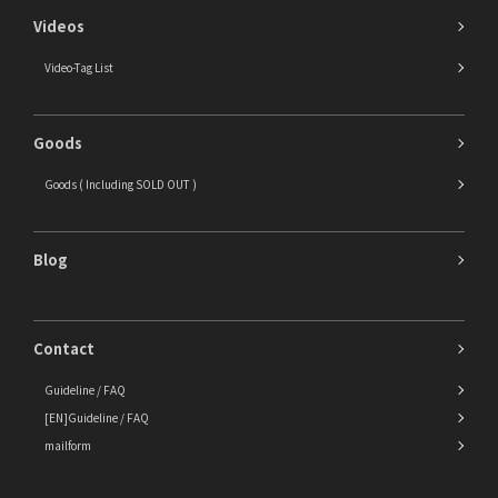
Videos
Video-Tag List
Goods
Goods ( Including SOLD OUT )
Blog
Contact
Guideline / FAQ
[EN]Guideline / FAQ
mailform