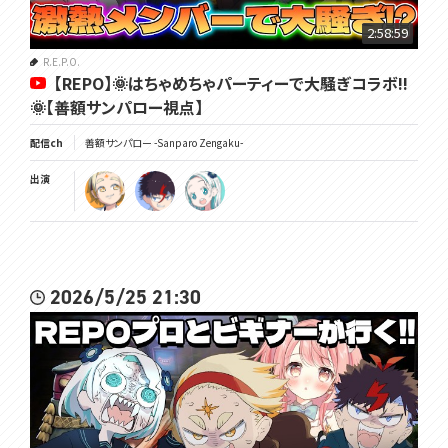
https://store.steampowered.com/app/3167020/_/
☀━━━━━━━━━━━━━━━━━━━━━━☀
2:58:59
🌞笑顔になるTwitter☟
https://twitter.com/Sanparo_Z
R.E.P.O.
【REPO】🌞はちゃめちゃパーティーで大騒ぎコラボ!!
🌞チャンネル登録と高評価を...押せェーーーｯ☟
🌞【善額サンパロー視点】
https://www.youtube.com/@UCIEBSYfCdoSwkeWu9Odhkgg
配信ch
善額サンパロー -Sanparo Zengaku-
🌞VOMS公式HP☟
https://voms.net/
出演
🌞VOMS公式ﾁｬﾝﾈｫｩ☟
https://youtube.com/@VOMS_Project
☀━━━━━━━━━━━━━━━━━━━━━━☀
覚悟を決めろ🌞
2026/5/25 21:30
#太曜ロードショー #vomsproject #repo