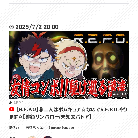
2025/7/2 20:00
4:30:18
R.E.P.O.
【R.E.P.O】🌞二人はボムキュア☆なのでR.E.P.O.やり
ます🌞【善額サンパロー/未知又バトヤ】
配信ch
善額サンパロー -Sanparo Zengaku-