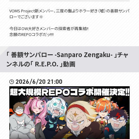
VOMS Project新メンバー、三度の飯よりホラー好き（嘘）の善額サンパ
ローでございます🌞
今日はOW大好きメンバーの探索者が再集結!!
念願のREPOコラボだッ!!!!
前回のR.E.P.Oでもうこのゲームの『全て』を理解したサンパローだった
が恐らく俺はへたっぴだ!!
「 善額サンパロー -Sanparo Zengaku- 」チャ
今日集まってもらったメンバーの皆さんには... ...Mobが味方にも一人
ンネルの「 R.E.P.O. 」動画
増えてる状態と思っていただきましょう🔥
善額サンパロー、もう鳴きません...っ!!!
2026/6/20 21:00
先頭は任せました。
最強の探索メンバー👇
ガッチマンV/ガッチマン@gatchmanV666
兎鞠まり@TOMARI_MARI
天羽衣@Amaui
羽渦ミウネル@Miuneru
植峰ノルジュ@UemineNoruju
今日遊ぶゲーム!!👇