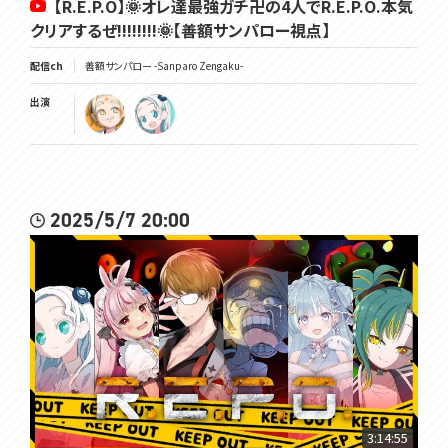
【R.E.P.O】🌞オレ達最強ガチ卍の4人でR.E.P.O.本気
クリアするぜ!!!!!!!!🌞【善額サンパロー視点】
配信ch
善額サンパロー -Sanparo Zengaku-
出演
2025/5/7 20:00
3:14:55