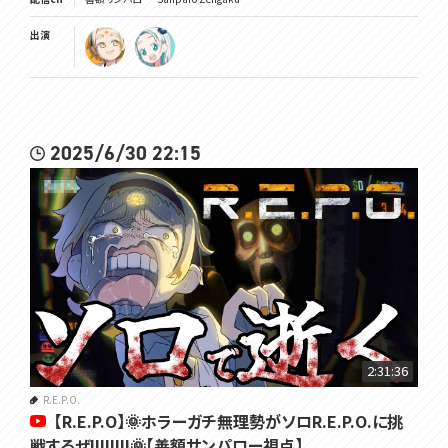
出演
2025/6/30 22:15
2:31:36
R.E.P.O.
【R.E.P.O】🌞ホラーガチ無理勢がソロR.E.P.O.に挑
戦するぜ!!!!!!!!🌞【善額サンパロー視点】