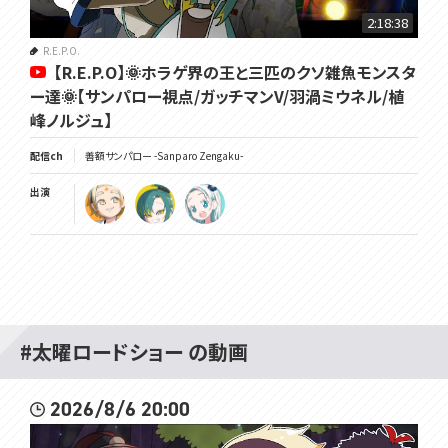
2:18:38
R.E.P.O.
【R.E.P.O】🌞ホラゲ界の王と三匹のクソ雑魚モンスタ
ー達🌞【サンパロー視点/ガッチマンV/羽渦ミウネル/植
峰ノルジュ】
配信ch
善額サンパロー -Sanparo Zengaku-
出演
#太曜ロードショー の動画
2026/8/6 20:00