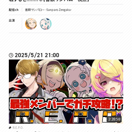
配信ch
善額サンパロー -Sanparo Zengaku-
出演
2025/5/21 21:00
2:28:58
R.E.P.O.