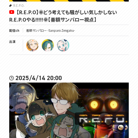
R.E.P.O.
【R.E.P.O】🌞どう考えても騒がしい気しかしない
R.E.P.Oやる!!!!!🌞【善額サンパロー視点】
配信ch
善額サンパロー -Sanparo Zengaku-
出演
2025/4/14 20:00