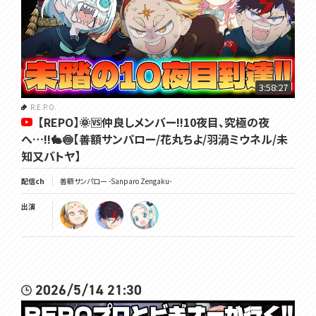
3:58:27
R.E.P.O.
【REPO】🌞🆚仲良しメンバー!!10夜目、究極の夜
へ…!!🐇🍥【善額サンパロー/花丸ちよ/羽渦ミウネル/未
知又バトヤ】
配信ch
善額サンパロー -Sanparo Zengaku-
出演
2026/5/14 21:30