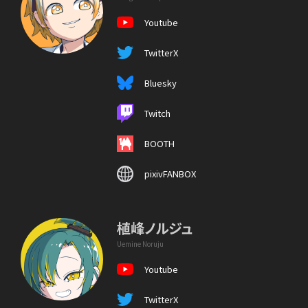
Youtube
TwitterX
Bluesky
Twitch
BOOTH
pixivFANBOX
植峰ノルジュ
Uemine Noruju
Youtube
TwitterX