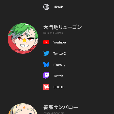
TikTok
大門地リューゴン
Daimonji Ryugon
Youtube
TwitterX
Bluesky
Twitch
BOOTH
善額サンパロー
Zengaku Sanparo