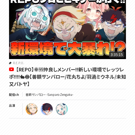
3:35:15
R.E.P.O.
【REPO】🌞🆚仲良しメンバー!!新しい環境でレッツレ
ポ!!!!🐇🍥【善額サンパロー/花丸ちよ/羽渦ミウネル/未知
又バトヤ】
配信ch
善額サンパロー -Sanparo Zengaku-
出演