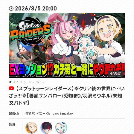
2026/8/5 20:00
4:35:01
スプラトゥーン レイダース
【スプラトゥーンレイダース】🌞クリア後の世界に…い
ざッ!!!🌞【善額サンパロー/兎鞠まり/羽渦ミウネル/未知
又バトヤ】
配信ch
善額サンパロー -Sanparo Zengaku-
出演