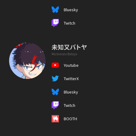
Bluesky
Twitch
未知又バトヤ
Michimata Batoya
Youtube
TwitterX
Bluesky
Twitch
BOOTH