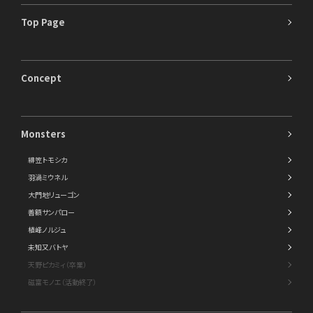
Top Page
Concept
Monsters
緋笠トモシカ
羽渦ミウネル
大門地リューゴン
善額サンパロー
植峰ノルジュ
未知又バトヤ
天野ピカミィ（卒業）
磁富モノエ（活動終了）