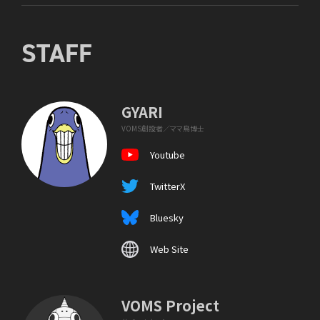
STAFF
GYARI
VOMS創設者／ママ鳥博士
Youtube
TwitterX
Bluesky
Web Site
VOMS Project