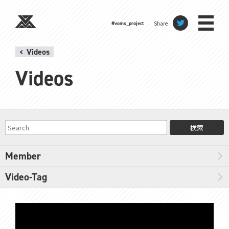
Share
#voms_project
Videos
Videos
検索
Member
Video-Tag