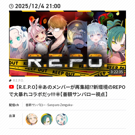
2025/12/4 21:00
3:22:35
R.E.P.O.
【R.E.P.O】🌞あのメンバーが再集結!?新環境のREPO
で大暴れコラボだッ!!!🌞【善額サンパロー視点】
配信ch
善額サンパロー -Sanparo Zengaku-
出演