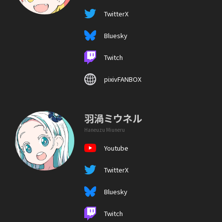
TwitterX
Bluesky
Twitch
pixivFANBOX
羽渦ミウネル
Haneuzu Miuneru
Youtube
TwitterX
Bluesky
Twitch