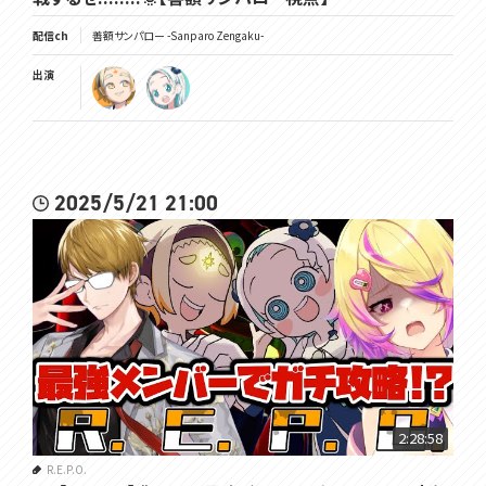
配信ch
善額サンパロー -Sanparo Zengaku-
出演
2025/5/21 21:00
2:28:58
R.E.P.O.