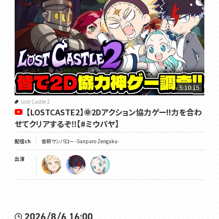
5:10:15
Lost Castle 2
【LOSTCASTE2】🌞2Dアクション協力ゲー!!力を合わ
せてクリアするぞ‼【#ミウパヤ】
配信ch
善額サンパロー -Sanparo Zengaku-
出演
2026/8/6 16:00