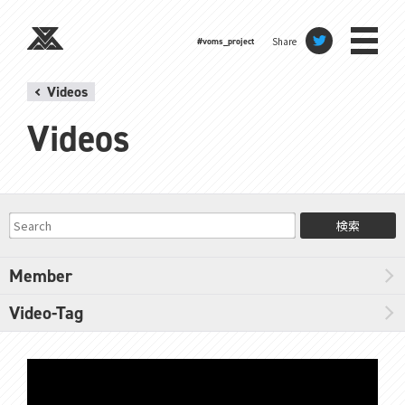
Share
#voms_project
Videos
Videos
検索
Member
Video-Tag