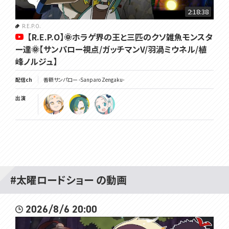
2:18:38
R.E.P.O.
【R.E.P.O】🌞ホラゲ界の王と三匹のクソ雑魚モンスタ
ー達🌞【サンパロー視点/ガッチマンV/羽渦ミウネル/植
峰ノルジュ】
配信ch
善額サンパロー -Sanparo Zengaku-
出演
#太曜ロードショー の動画
2026/8/6 20:00