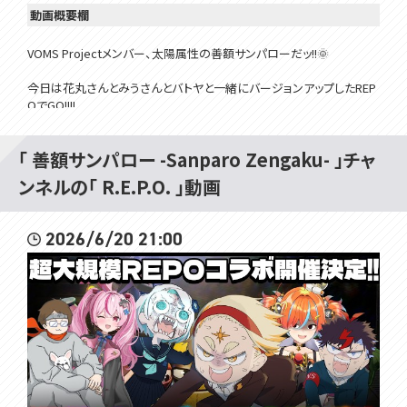
動画概要欄
VOMS Projectメンバー、太陽属性の善額サンパローだッ!!🌞
今日は花丸さんとみうさんとバトヤと一緒にバージョンアップしたREP
OでGO!!!!
久々だから楽しみだぜ～～～( ´∀｀ )
「 善額サンパロー -Sanparo Zengaku- 」チャ
以下、一緒に遊んでくれる優しい方々👇
ンネルの「 R.E.P.O. 」動画
自称天才で最強の末っ子うさぎな花丸さん @hanamaru_chiyo
いつもとっっっても優しい先輩のミウさん @Miuneru
とりあえず来いといったら来てくれるバトヤ @Batoya_
2026/6/20 21:00
━━━━━━━━━━━━━━━━━━━━━━━━━━━━━
━━━━━━
延々と流行り続ける奇跡のゲーム👇
https://store.steampowered.com/app/3241660/REPO/
━━━━━━━━━━━━━━━━━━━━━━━━━━━━━
━━━━━━
🌞笑顔になるTwitter☟
https://twitter.com/Sanparo_Z