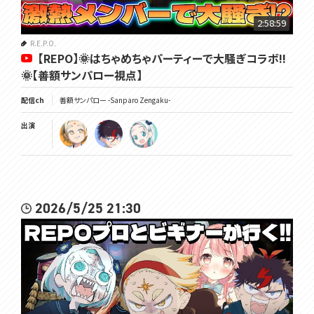
🌞チャンネル登録と高評価を...押せェーーーｯ☟
2:58:59
https://www.youtube.com/@UCIEBSYfCdoSwkeWu9Odhkgg
R.E.P.O.
【REPO】🌞はちゃめちゃパーティーで大騒ぎコラボ!!
🌞VOMS公式HP☟
🌞【善額サンパロー視点】
https://voms.net/
🌞VOMS公式ﾁｬﾝﾈｫｩ☟
配信ch
善額サンパロー -Sanparo Zengaku-
https://youtube.com/@VOMS_Project
出演
━━━━━━━━━━━━━━━━━━━━━━━━━━━━━
━━━━━━
覚悟を決めろ🌞
#太曜ロードショー #vomsproject
2026/5/25 21:30