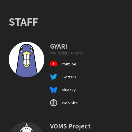
STAFF
GYARI
VOMS創設者／ママ鳥博士
Youtube
TwitterX
Bluesky
Web Site
VOMS Project