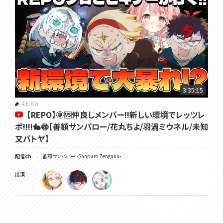
3:35:15
R.E.P.O.
【REPO】🌞🆚仲良しメンバー!!新しい環境でレッツレ
ポ!!!!🐇🍥【善額サンパロー/花丸ちよ/羽渦ミウネル/未知
又バトヤ】
配信ch
善額サンパロー -Sanparo Zengaku-
出演