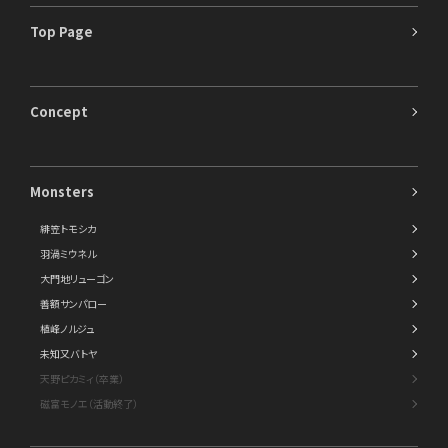
Top Page
Concept
Monsters
緋笠トモシカ
羽渦ミウネル
大門地リューゴン
善額サンパロー
植峰ノルジュ
未知又バトヤ
天野ピカミィ（卒業）
磁富モノエ（活動終了）