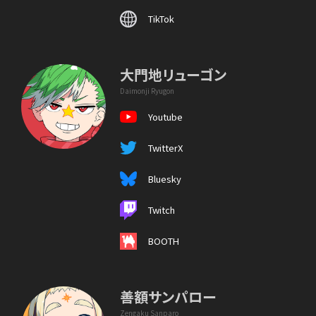
TikTok
大門地リューゴン
Daimonji Ryugon
Youtube
TwitterX
Bluesky
Twitch
BOOTH
善額サンパロー
Zengaku Sanparo