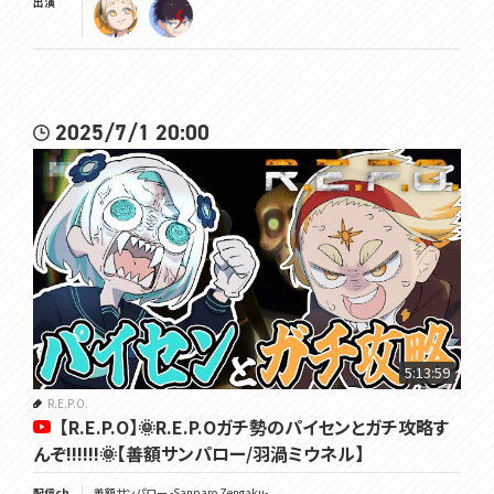
出演
2025/7/1 20:00
5:13:59
R.E.P.O.
【R.E.P.O】🌞R.E.P.Oガチ勢のパイセンとガチ攻略す
んぞ!!!!!!🌞【善額サンパロー/羽渦ミウネル】
配信ch
善額サンパロー -Sanparo Zengaku-