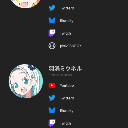
TwitterX
Bluesky
Twitch
pixivFANBOX
羽渦ミウネル
Haneuzu Miuneru
Youtube
TwitterX
Bluesky
Twitch