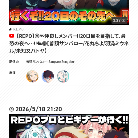
3:37:05
R.E.P.O.
【REPO】🌞🆚仲良しメンバー!!20日目を目指して、最
恐の夜へ…!!🐇🍥【善額サンパロー/花丸ちよ/羽渦ミウネ
ル/未知又バトヤ】
配信ch
善額サンパロー -Sanparo Zengaku-
出演
2026/5/18 21:20