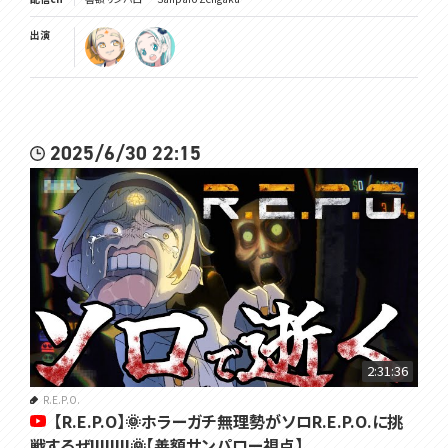
出演
2025/6/30 22:15
2:31:36
R.E.P.O.
【R.E.P.O】🌞ホラーガチ無理勢がソロR.E.P.O.に挑
戦するぜ!!!!!!!!🌞【善額サンパロー視点】