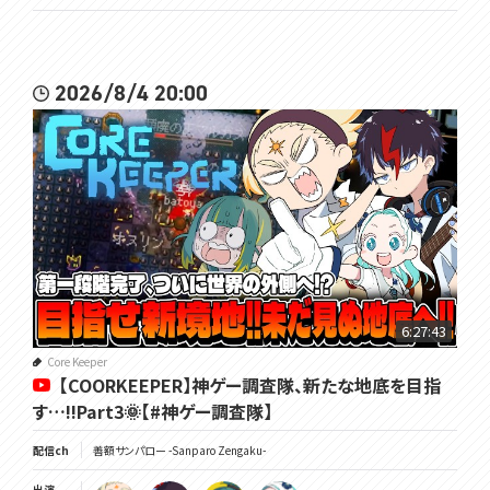
2026/8/4 20:00
6:27:43
Core Keeper
【COORKEEPER】神ゲー調査隊、新たな地底を目指
す…!!Part3🌞【#神ゲー調査隊】
配信ch
善額サンパロー -Sanparo Zengaku-
出演