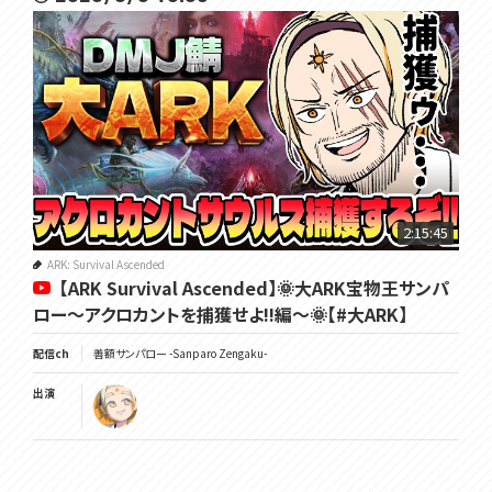
2:15:45
ARK: Survival Ascended
【ARK Survival Ascended】🌞大ARK宝物王サンパ
ロー～アクロカントを捕獲せよ!!編～🌞【#大ARK】
配信ch
善額サンパロー -Sanparo Zengaku-
出演