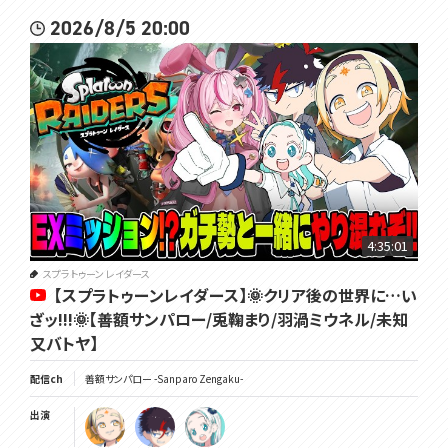
2026/8/5 20:00
4:35:01
スプラトゥーン レイダース
【スプラトゥーンレイダース】🌞クリア後の世界に…い
ざッ!!!🌞【善額サンパロー/兎鞠まり/羽渦ミウネル/未知
又バトヤ】
配信ch
善額サンパロー -Sanparo Zengaku-
出演