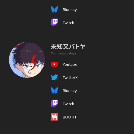
Bluesky
Twitch
未知又バトヤ
Michimata Batoya
Youtube
TwitterX
Bluesky
Twitch
BOOTH