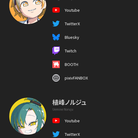
Youtube
TwitterX
Bluesky
Twitch
BOOTH
pixivFANBOX
植峰ノルジュ
Uemine Noruju
Youtube
TwitterX