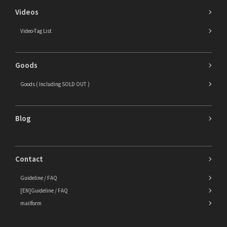
Videos
Video-Tag List
Goods
Goods ( Including SOLD OUT )
Blog
Contact
Guideline / FAQ
[EN]Guideline / FAQ
mailform