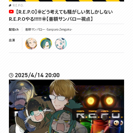
R.E.P.O.
【R.E.P.O】🌞どう考えても騒がしい気しかしない
R.E.P.Oやる!!!!!🌞【善額サンパロー視点】
配信ch
善額サンパロー -Sanparo Zengaku-
出演
2025/4/14 20:00