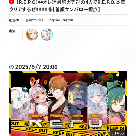
【R.E.P.O】🌞オレ達最強ガチ卍の4人でR.E.P.O.本気
クリアするぜ!!!!!!!!🌞【善額サンパロー視点】
配信ch
善額サンパロー -Sanparo Zengaku-
出演
2025/5/7 20:00
3:14:55