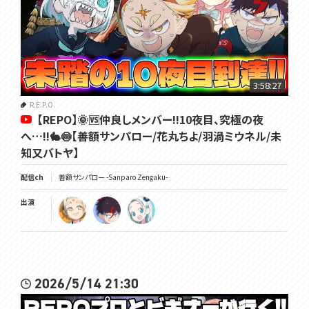
3:58:27
R.E.P.O.
【REPO】🌞🆚仲良しメンバー!!10夜目、究極の夜
へ…!!🐇🍥【善額サンパロー/花丸ちよ/羽渦ミウネル/未
知又バトヤ】
配信ch
善額サンパロー -Sanparo Zengaku-
出演
2026/5/14 21:30