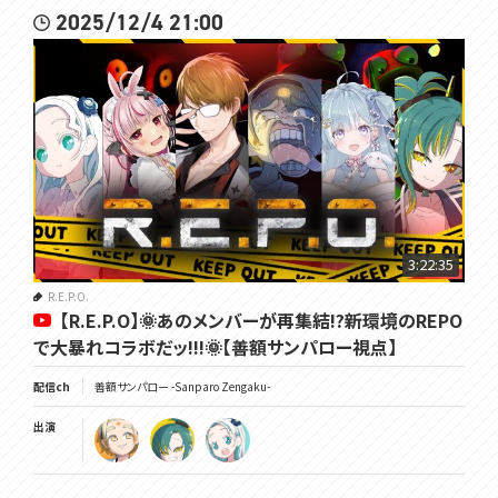
2025/12/4 21:00
3:22:35
R.E.P.O.
【R.E.P.O】🌞あのメンバーが再集結!?新環境のREPO
で大暴れコラボだッ!!!🌞【善額サンパロー視点】
配信ch
善額サンパロー -Sanparo Zengaku-
出演