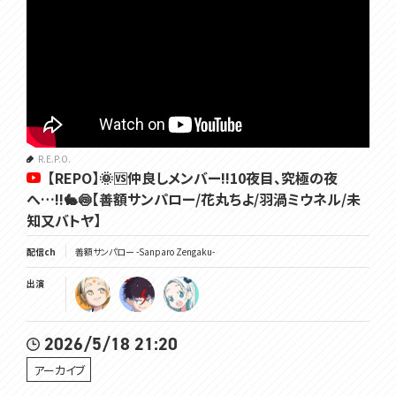
R.E.P.O.
【REPO】🌞🆚仲良しメンバー!!10夜目、究極の夜
へ…!!🐇🍥【善額サンパロー/花丸ちよ/羽渦ミウネル/未
知又バトヤ】
配信ch
善額サンパロー -Sanparo Zengaku-
出演
2026/5/18 21:20
アーカイブ