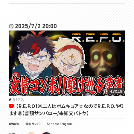
2025/7/2 20:00
4:30:18
R.E.P.O.
【R.E.P.O】🌞二人はボムキュア☆なのでR.E.P.O.やり
ます🌞【善額サンパロー/未知又バトヤ】
配信ch
善額サンパロー -Sanparo Zengaku-