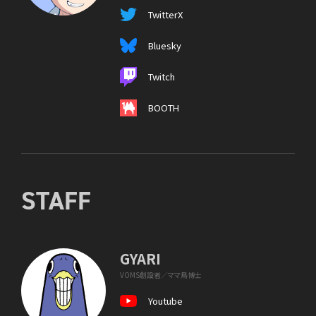
TwitterX
Bluesky
Twitch
BOOTH
STAFF
GYARI
VOMS創設者／ママ鳥博士
Youtube