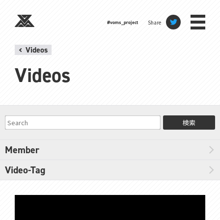
Share
#voms_project
Videos
Videos
検索
Member
Video-Tag