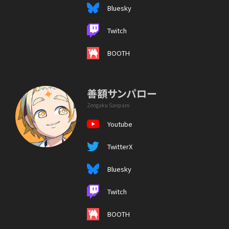
Bluesky
Twitch
BOOTH
善額サンパロー
Zengaku Sanparo
Youtube
TwitterX
Bluesky
Twitch
BOOTH