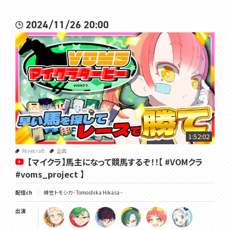
2024/11/26 20:00
1:52:02
Minecraft
企画
【マイクラ】馬主になって競馬するぞ！！【 #VOMクラ
#voms_project 】
配信ch
緋笠トモシカ - Tomoshika Hikasa -
出演