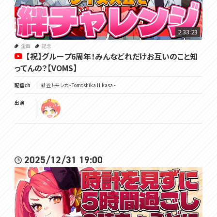
2:33:23
企画
記念
【祝】グループ6周年！みんなどれだけお互いのこと知
ってんの？【VOMS】
配信ch
緋笠トモシカ - Tomoshika Hikasa -
出演
2025/12/31 19:00