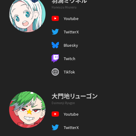
羽渦ミウネル
Haneuzu Miuneru
Youtube
TwitterX
Bluesky
Twitch
TikTok
大門地リューゴン
Daimonji Ryugon
Youtube
TwitterX