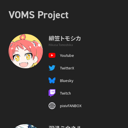
VOMS Project
緋笠トモシカ
Hikasa Tomoshika
Youtube
TwitterX
Bluesky
Twitch
pixivFANBOX