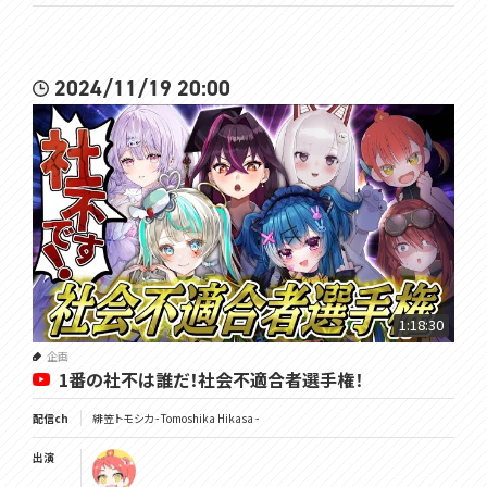
2024/11/19 20:00
1:18:30
企画
1番の社不は誰だ！社会不適合者選手権！
配信ch
緋笠トモシカ - Tomoshika Hikasa -
出演