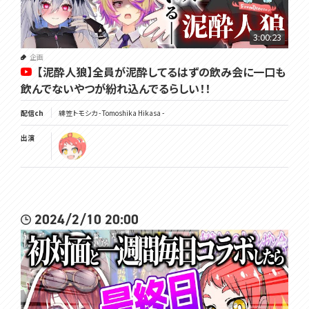
3:00:23
企画
【泥酔人狼】全員が泥酔してるはずの飲み会に一口も
飲んでないやつが紛れ込んでるらしい！！
配信ch
緋笠トモシカ - Tomoshika Hikasa -
出演
2024/2/10 20:00