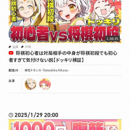
1:36:35
企画
将棋
将棋初心者は対局相手の中身が将棋初段でも初心
者すぎて気付けない説【ドッキリ検証】
配信ch
緋笠トモシカ - Tomoshika Hikasa -
出演
2025/1/29 20:00