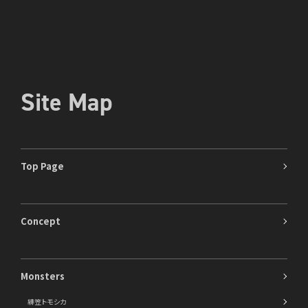
Site Map
Top Page
Concept
Monsters
緋笠トモシカ