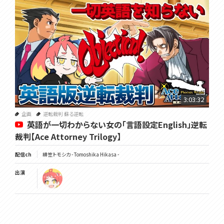
3:03:32
企画
逆転裁判 蘇る逆転
英語が一切わからない女の「言語設定English」逆転
裁判【Ace Attorney Trilogy】
配信ch
緋笠トモシカ - Tomoshika Hikasa -
出演