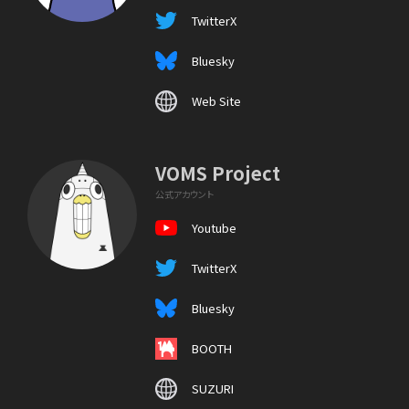
TwitterX
Bluesky
Web Site
VOMS Project
公式アカウント
Youtube
TwitterX
Bluesky
BOOTH
SUZURI