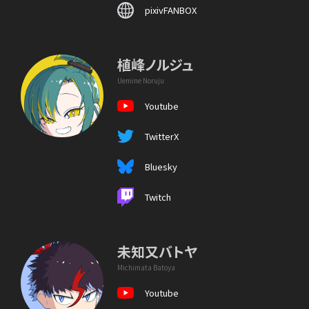
pixivFANBOX
植峰ノルジュ
Uemine Noruju
Youtube
TwitterX
Bluesky
Twitch
未知又バトヤ
Michimata Batoya
Youtube