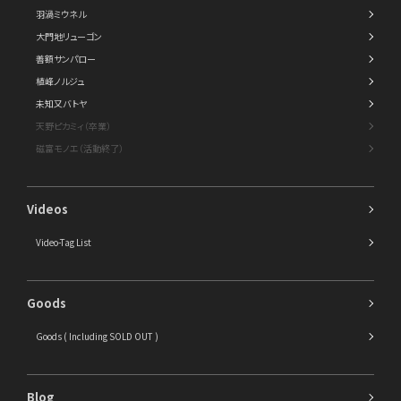
羽渦ミウネル
大門地リューゴン
善額サンパロー
植峰ノルジュ
未知又バトヤ
天野ピカミィ（卒業）
磁富モノエ（活動終了）
Videos
Video-Tag List
Goods
Goods ( Including SOLD OUT )
Blog