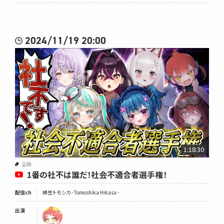
2024/11/19 20:00
1:18:30
企画
1番の社不は誰だ！社会不適合者選手権！
配信ch
緋笠トモシカ - Tomoshika Hikasa -
出演