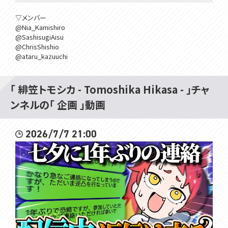
▽メンバー
@Nia_Kamishiro
@SashisugiAisu
@ChrisShishio
@ataru_kazuuchi
@nora_shitagai
「 緋笠トモシカ - Tomoshika Hikasa - 」チャ
#この中に1人素面がいる
ンネルの「 企画 」動画
▽▽▽
2026/7/7 21:00
はじめまして！VOMSの緋笠トモシカです！
楽しいこといっぱいするよ！
仲良くしてね～
▽毎週日曜日10時からは定期雑談配信