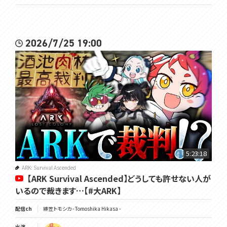
2026/7/25 19:00
5:23:18
ARK: Survival Ascended
【ARK Survival Ascended】どうしても許せない人が
いるので裁きます…【#大ARK】
配信ch
緋笠トモシカ - Tomoshika Hikasa -
出演