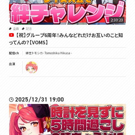
g
▽ツイッターはここ
2:33:23
https://twitter.com/Tomoshika_H
企画
記念
▽公式サイト
【祝】グループ6周年！みんなどれだけお互いのこと知
https://voms.net/
ってんの？【VOMS】
▽公式Youtubeチャンネル
配信ch
緋笠トモシカ - Tomoshika Hikasa -
https://www.youtube.com/@VOMS_Project
出演
ツイッチ→https://www.twitch.tv/tomoshika0921
#トモしび
2025/12/31 19:00