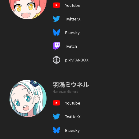
Youtube
TwitterX
Bluesky
Twitch
pixivFANBOX
羽渦ミウネル
Haneuzu Miuneru
Youtube
TwitterX
Bluesky