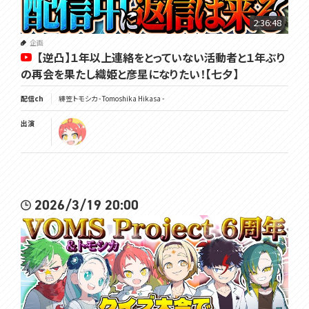
★9月VOMSグッズのお知らせ★
9/21の緋笠トモシカ生誕祭を祝して、記念グッズを制作いたしました！
2:36:48
受注生産・常設グッズとなりますので、お気軽にお買い求めください。
▼ショップページはこちら
企画
【逆凸】１年以上連絡をとっていない活動者と１年ぶり
https://voms.booth.pm
の再会を果たし織姫と彦星になりたい！【七夕】
★VOMS Merch for September★
配信ch
緋笠トモシカ - Tomoshika Hikasa -
In celebration of Tomoshika Hikasa's birthday on 9/21, we've pro
duced some commemorative goods!
出演
These will be made-to-order and permanent goods, so please f
eel free to purchase them. [DeepL]
▼Shop Page
https://voms.booth.pm
2026/3/19 20:00
▽メンバーシップ
https://www.youtube.com/channel/UC3vzVK_N_SUVKqbX69L_X4
g/join
▽チャンネル登録よろしくね
https://www.youtube.com/channel/UC3vzVK_N_SUVKqbX69L_X4