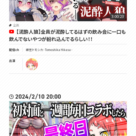
3:00:23
企画
【泥酔人狼】全員が泥酔してるはずの飲み会に一口も
飲んでないやつが紛れ込んでるらしい！！
配信ch
緋笠トモシカ - Tomoshika Hikasa -
出演
2024/2/10 20:00