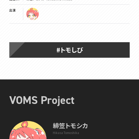
出演
#トモしび
VOMS Project
緋笠トモシカ
Hikasa Tomoshika