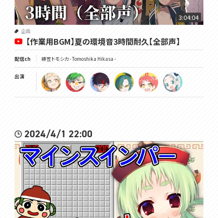
3:04:04
企画
【作業用BGM】夏の環境音3時間耐久【全部声】
配信ch
緋笠トモシカ - Tomoshika Hikasa -
出演
2024/4/1 22:00