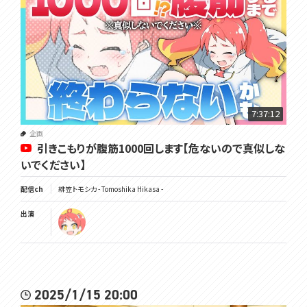
7:37:12
企画
引きこもりが腹筋1000回します【危ないので真似しな
いでください】
配信ch
緋笠トモシカ - Tomoshika Hikasa -
出演
2025/1/15 20:00