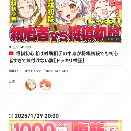
1:36:35
企画
将棋
将棋初心者は対局相手の中身が将棋初段でも初心
者すぎて気付けない説【ドッキリ検証】
配信ch
緋笠トモシカ - Tomoshika Hikasa -
出演
2025/1/29 20:00