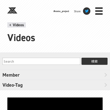
Share
#voms_project
Videos
Videos
検索
Member
Video-Tag