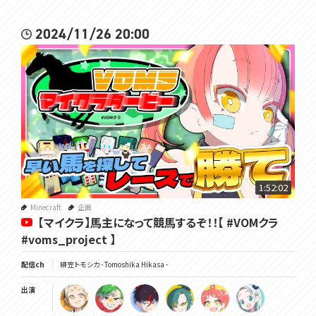
2024/11/26 20:00
1:52:02
Minecraft
企画
【マイクラ】馬主になって競馬するぞ！！【 #VOMクラ
#voms_project 】
配信ch
緋笠トモシカ - Tomoshika Hikasa -
出演