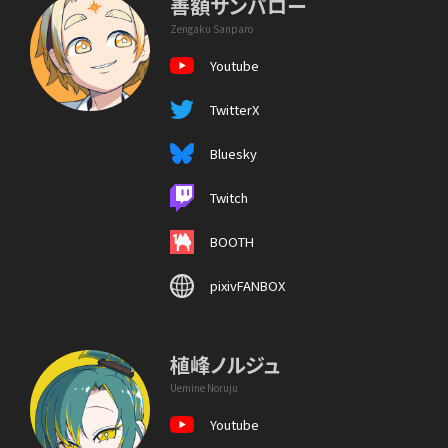
善額サンパロー
Zengaku Sanparo
Youtube
TwitterX
Bluesky
Twitch
BOOTH
pixivFANBOX
植峰ノルジュ
Uemine Noruju
Youtube