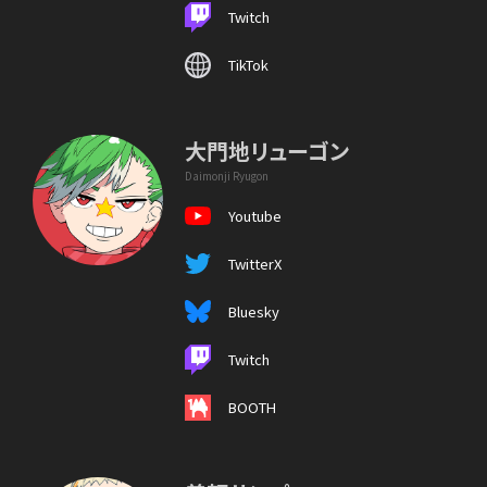
Twitch
TikTok
大門地リューゴン
Daimonji Ryugon
Youtube
TwitterX
Bluesky
Twitch
BOOTH