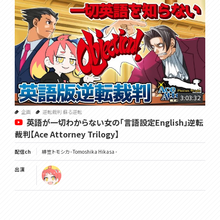
3:03:32
企画
逆転裁判 蘇る逆転
英語が一切わからない女の「言語設定English」逆転
裁判【Ace Attorney Trilogy】
配信ch
緋笠トモシカ - Tomoshika Hikasa -
出演