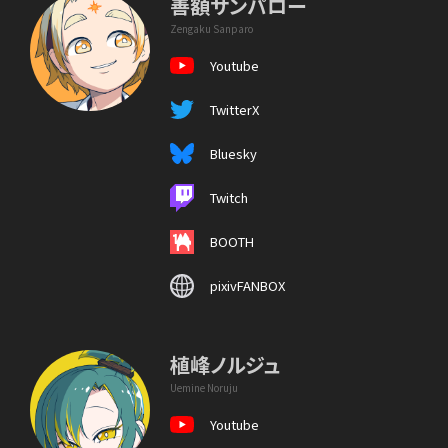
善額サンパロー
Zengaku Sanparo
Youtube
TwitterX
Bluesky
Twitch
BOOTH
pixivFANBOX
植峰ノルジュ
Uemine Noruju
Youtube