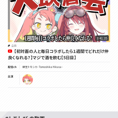
3:41:35
企画
【初対面の人と毎日コラボしたら１週間でどれだけ仲
良くなれる？】マジで酒を飲む【5日目】
配信ch
緋笠トモシカ - Tomoshika Hikasa -
出演