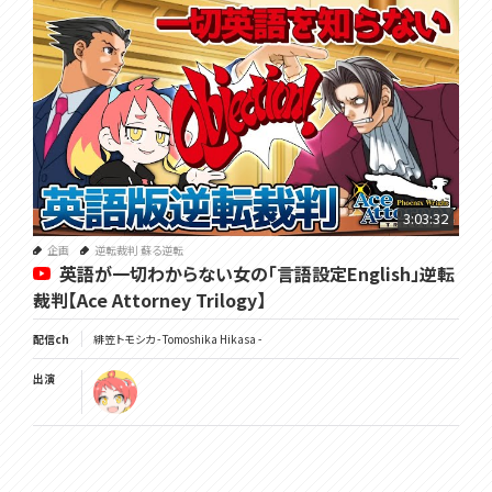
3:03:32
企画
逆転裁判 蘇る逆転
英語が一切わからない女の「言語設定English」逆転
裁判【Ace Attorney Trilogy】
配信ch
緋笠トモシカ - Tomoshika Hikasa -
出演