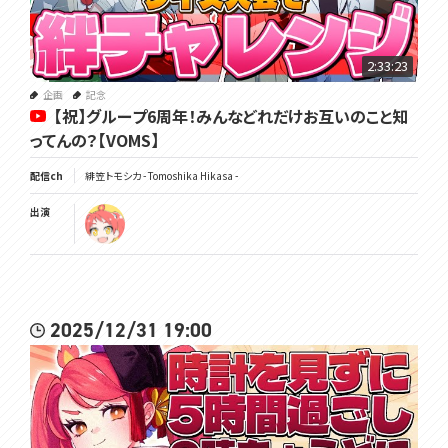
▽公式サイト
https://voms.net/
2:33:23
▽公式Youtubeチャンネル
https://www.youtube.com/@VOMS_Project
企画
記念
【祝】グループ6周年！みんなどれだけお互いのこと知
ってんの？【VOMS】
配信ch
緋笠トモシカ - Tomoshika Hikasa -
#トモしび
出演
2025/12/31 19:00