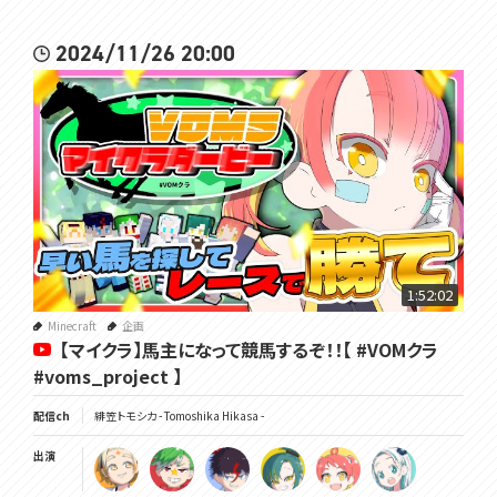
2024/11/26 20:00
1:52:02
Minecraft
企画
【マイクラ】馬主になって競馬するぞ！！【 #VOMクラ
#voms_project 】
配信ch
緋笠トモシカ - Tomoshika Hikasa -
出演