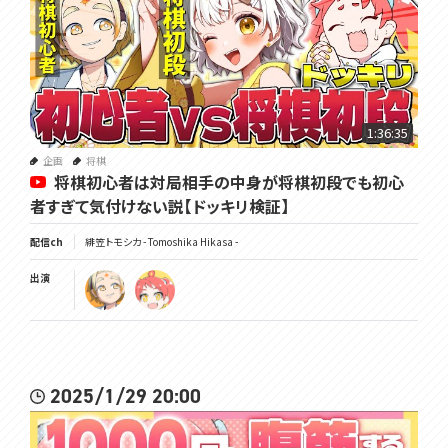
1:36:35
企画
将棋
将棋初心者は対局相手の中身が将棋初段でも初心
者すぎて気付けない説【ドッキリ検証】
配信ch
緋笠トモシカ - Tomoshika Hikasa -
出演
2025/1/29 20:00