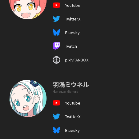
Youtube
TwitterX
Bluesky
Twitch
pixivFANBOX
羽渦ミウネル
Haneuzu Miuneru
Youtube
TwitterX
Bluesky