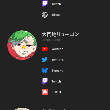
Twitch
TikTok
大門地リューゴン
Daimonji Ryugon
Youtube
TwitterX
Bluesky
Twitch
BOOTH