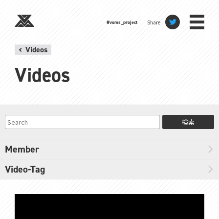
Share
#voms_project
Videos
Videos
検索
Member
Video-Tag