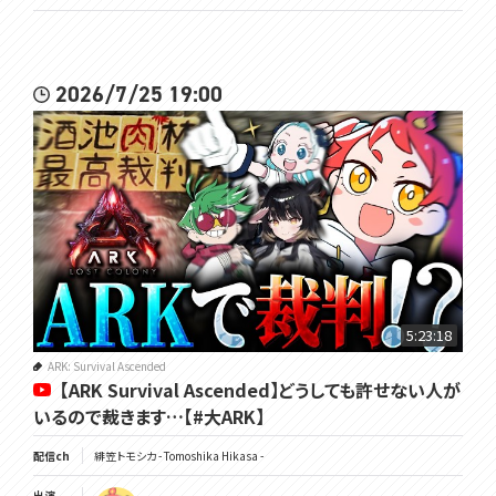
2026/7/25 19:00
5:23:18
ARK: Survival Ascended
【ARK Survival Ascended】どうしても許せない人が
いるので裁きます…【#大ARK】
配信ch
緋笠トモシカ - Tomoshika Hikasa -
出演