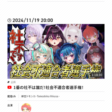
2024/11/19 20:00
1:18:30
企画
1番の社不は誰だ！社会不適合者選手権！
配信ch
緋笠トモシカ - Tomoshika Hikasa -
出演