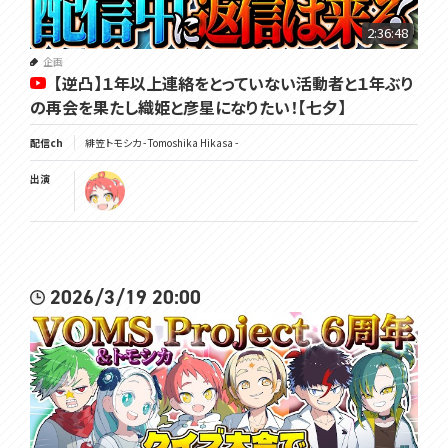
2:36:48
★VOMS Merch for September★
In celebration of Tomoshika Hikasa's birthday on 9/21, we've pro
企画
【逆凸】１年以上連絡をとっていない活動者と１年ぶり
duced some commemorative goods!
These will be made-to-order and permanent goods, so please f
の再会を果たし織姫と彦星になりたい！【七夕】
eel free to purchase them. [DeepL]
▼Shop Page
配信ch
緋笠トモシカ - Tomoshika Hikasa -
https://voms.booth.pm
出演
▽メンバーシップ
https://www.youtube.com/channel/UC3vzVK_N_SUVKqbX69L_X4
g/join
2026/3/19 20:00
▽チャンネル登録よろしくね
https://www.youtube.com/channel/UC3vzVK_N_SUVKqbX69L_X4
g
▽ツイッターはここ
https://twitter.com/Tomoshika_H