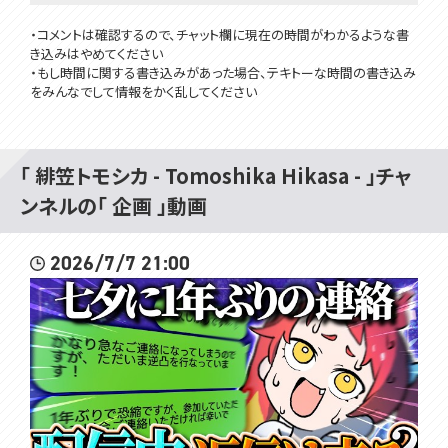
・コメントは確認するので、チャット欄に現在の時間がわかるような書
き込みはやめてください
・もし時間に関する書き込みがあった場合、テキトーな時間の書き込み
をみんなでして情報をかく乱してください
▽▽▽
「 緋笠トモシカ - Tomoshika Hikasa - 」チャ
ンネルの「 企画 」動画
はじめまして！VOMSの緋笠トモシカです！
楽しいこといっぱいするよ！
仲良くしてね～
2026/7/7 21:00
▽毎週日曜日10時からは定期雑談配信
★9月VOMSグッズのお知らせ★
9/21の緋笠トモシカ生誕祭を祝して、記念グッズを制作いたしました！
受注生産・常設グッズとなりますので、お気軽にお買い求めください。
▼ショップページはこちら
https://voms.booth.pm