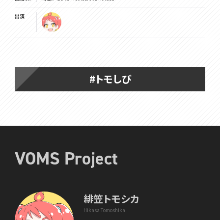
出演
#トモしび
VOMS Project
緋笠トモシカ
Hikasa Tomoshika