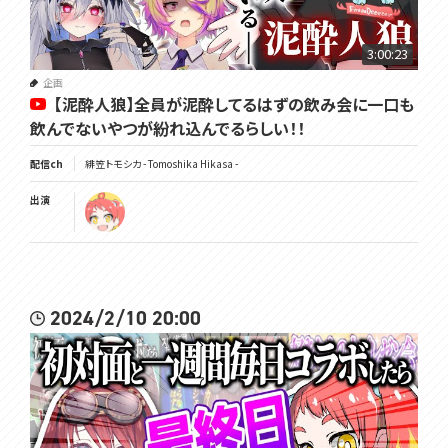
3:00:23
企画
【泥酔人狼】全員が泥酔してるはずの飲み会に一口も
飲んでないやつが紛れ込んでるらしい！！
配信ch
緋笠トモシカ - Tomoshika Hikasa -
出演
2024/2/10 20:00