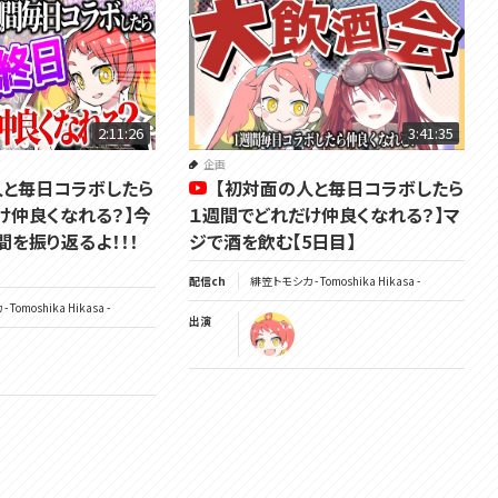
2:11:26
3:41:35
企画
人と毎日コラボしたら
【初対面の人と毎日コラボしたら
け仲良くなれる？】今
１週間でどれだけ仲良くなれる？】マ
間を振り返るよ！！！
ジで酒を飲む【5日目】
配信ch
緋笠トモシカ - Tomoshika Hikasa -
Tomoshika Hikasa -
出演