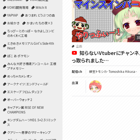
VOMS開発現場
Witch It
YAPYAP
あつまれ どうぶつの森
お絵かき
かまいたちの夜×3
ちっぴーとのっぽー なかよしコンビ
のわくわく工場
3
ときめきメモリアル Girl's Side 4th
企画
Heart
知らないVtuberにチャン
ぽこ あ ポケモン
っ取られました…
みんな大好き塊魂アンコール＋ 王様
プチメモリー
配信ch
緋笠トモシカ - Tomoshika Hikasa -
めっちゃカメレオン
出演
アークナイツ：エンドフィールド
エスケープ フロム ダッコフ
オーバーウォッチ 2
キャプテン翼 RISE OF NEW
CHAMPIONS
キングダムハーツHD1.5+2.5リミック
ス
クアリー～悪夢のサマーキャンプ