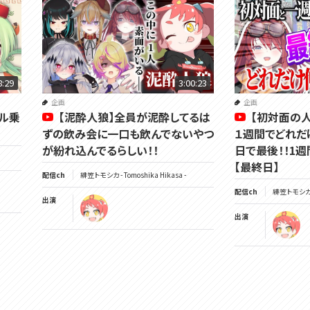
8:29
3:00:23
企画
企画
ネル乗
【泥酔人狼】全員が泥酔してるは
【初対面の
ずの飲み会に一口も飲んでないやつ
１週間でどれだ
が紛れ込んでるらしい！！
日で最後！！1週
【最終日】
配信ch
緋笠トモシカ - Tomoshika Hikasa -
配信ch
緋笠トモシカ - 
出演
出演