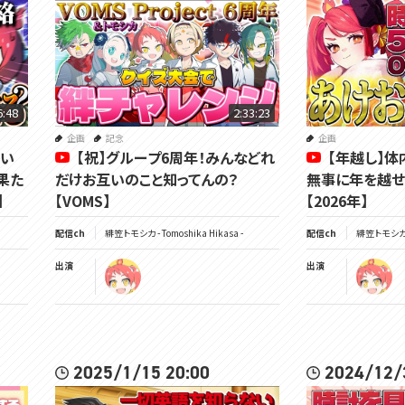
6:48
2:33:23
企画
記念
企画
てい
【祝】グループ6周年！みんなどれ
【年越し】体
果た
だけお互いのこと知ってんの？
無事に年を越せ
】
【VOMS】
【2026年】
配信ch
緋笠トモシカ - Tomoshika Hikasa -
配信ch
緋笠トモシカ - 
出演
出演
2025/1/15 20:00
2024/12/