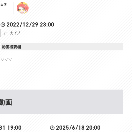
出演
2022/12/29 23:00
アーカイブ
動画概要欄
▽▽▽
🦌Zeeny Lights 3 × #緋笠トモシカ 🦌
コラボレーションイヤフォン予約販売開始‼️
🦌オリジナルデザイン
🦌録り下ろし音声搭載
」動画
https://zeeny.com/products/zeeny-lights-3-hikasatomoshika
31 19:00
2025/6/18 20:00
はじめまして！VOMSの緋笠トモシカです！