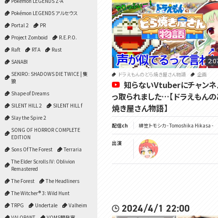
Pokémon LEGENDS Z-A
Pokémon LEGENDS アルセウス
Portal 2
PR
Project Zomboid
R.E.P.O.
Raft
RTA
Rust
2:0
SANABI
SEKIRO: SHADOWS DIE TWICE | 隻
ドラえもんのどら焼き屋さん物語
企画
狼
知らないVtuberにチャン
Shape of Dreams
っ取られました…【ドラえもんの
SILENT HILL 2
SILENT HILL f
焼き屋さん物語】
Slay the Spire 2
配信ch
緋笠トモシカ - Tomoshika Hikasa -
SONG OF HORROR COMPLETE
EDITION
出演
Sons Of The Forest
Terraria
The Elder Scrolls IV: Oblivion
Remastered
The Forest
The Headliners
The Witcher® 3: Wild Hunt
TRPG
Undertale
Valheim
2024/4/1 22:00
VALORANT
VOMS開発室