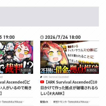
5 19:00
2026/7/24 18:00
5:23:18
6:20:51
ded
ARK: Survival Ascended
ival Ascended】ど
【ARK Survival Ascended】10
い人がいるので裁き
日かけて作った拠点が破壊されるら
】
しい【#大ARK】
Tomoshika Hikasa -
配信ch
緋笠トモシカ - Tomoshika Hikasa -