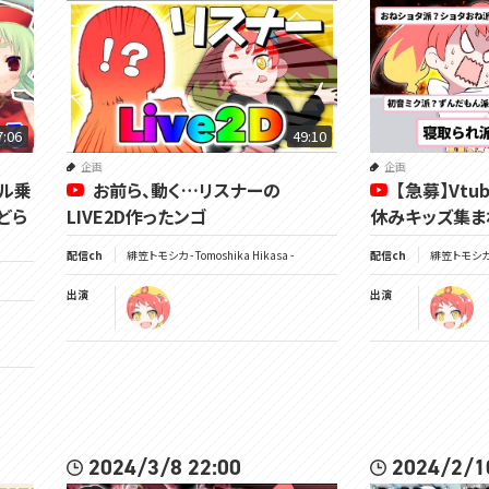
7:06
49:10
企画
企画
ネル乗
お前ら、動く…リスナーの
【急募】Vt
どら
LIVE2D作ったンゴ
休みキッズ集ま
配信ch
緋笠トモシカ - Tomoshika Hikasa -
配信ch
緋笠トモシカ - 
出演
出演
2024/3/8 22:00
2024/2/1