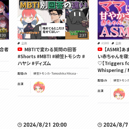
8:30
2:37
企画
ASMR
企画
適合者
MBTIで変わる質問の回答
【ASMR】
#Shorts #MBTI #緋笠トモシカ #
い赤ちゃんを寝
ハヤシ #ディズム
♡【Triggers fo
Whispering /
配信ch
緋笠トモシカ - Tomoshika Hikasa -
配信ch
緋笠トモシカ - 
出演
出演
2024/8/21 20:00
2024/8/7