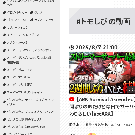
クラッシュ・バンディクー ブッとび3段
もり！
クロノ・トリガー
グルメ
#トモしび の動画
ゴッドフィールド
サブノーティカ
サブノーティカ２
スプラトゥーン レイダース
スプラトゥーン3
2026/8/7 21:00
スーパー マリオパーティ ジャンボリー
スーパーダンガンロンパ2 さよなら
絶望学園
スーパーバニーマン
スーパーマリオ64
スーパーマリオRPG
3:1
スーパーマリオサンシャイン
【ARK Survival Ascende
ゼルダの伝説 ティアーズ オブ ザ キン
グダム
間ぶりのINだけど今日でサーバ
ゼルダの伝説 ブレス オブ ザ ワイルド
わりらしい【#大ARK】
ゼルダの伝説 時のオカリナ
配信ch
緋笠トモシカ - Tomoshika Hikasa -
ゼルダの伝説 知恵のかりもの
ゼンレスゾーンゼロ