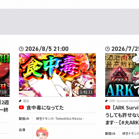
2026/8/5 21:00
2026/7/2
7:18
1:41:11
d】2週
雑談
ARK: Survival Ascen
食中毒になってた
【ARK Surv
ー終
うしても許せな
配信ch
緋笠トモシカ - Tomoshika Hikasa -
ます…【#大ARK
出演
配信ch
緋笠トモシカ - 