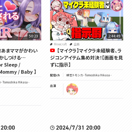
50:23
2:44:49
Minecraft
企画
あまあまママがかわい
【マイクラ】マイクラ未経験者、ラ
かしつける…
ジコンアイテム集め対決！【画面を見
r Sleep /
ずに指示】
 Mommy / Baby 】
配信ch
緋笠トモシカ - Tomoshika Hikasa -
Tomoshika Hikasa -
出演
 20:00
2024/7/31 20:00