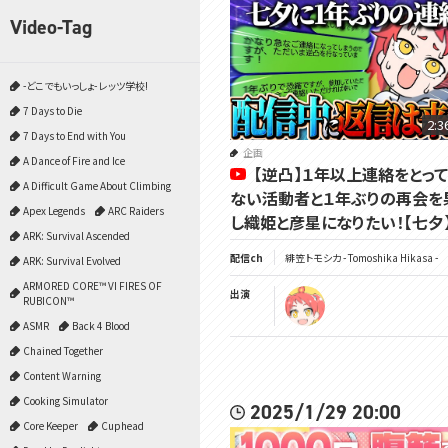
Video-Tag
-どこでもいっしょ- レッツ学校!
7 Days to Die
2:3
7 Days to End with You
企画
A Dance of Fire and Ice
【逆凸】１年以上連絡をとっ
A Difficult Game About Climbing
ない活動者と１年ぶりの再会を
Apex Legends
ARC Raiders
し織姫と彦星になりたい！【七夕
ARK: Survival Ascended
配信ch
緋笠トモシカ - Tomoshika Hikasa -
ARK: Survival Evolved
ARMORED CORE™ VI FIRES OF
出演
RUBICON™
ASMR
Back 4 Blood
Chained Together
Content Warning
Cooking Simulator
2025/1/29 20:00
Core Keeper
Cuphead