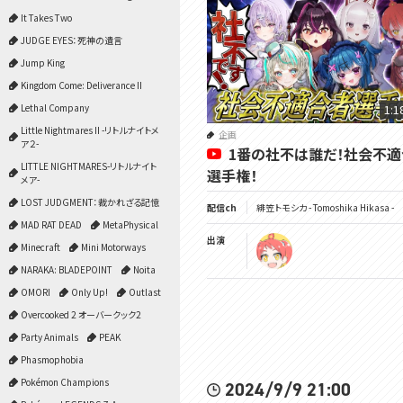
It Takes Two
JUDGE EYES：死神の遺言
Jump King
Kingdom Come: Deliverance II
Lethal Company
1:1
Little Nightmares II -リトルナイトメ
企画
ア２-
1番の社不は誰だ！社会不
LITTLE NIGHTMARES-リトルナイト
選手権！
メア-
LOST JUDGMENT：裁かれざる記憶
配信ch
緋笠トモシカ - Tomoshika Hikasa -
MAD RAT DEAD
MetaPhysical
出演
Minecraft
Mini Motorways
NARAKA: BLADEPOINT
Noita
OMORI
Only Up!
Outlast
Overcooked 2 オーバークック2
Party Animals
PEAK
Phasmophobia
Pokémon Champions
2024/9/9 21:00