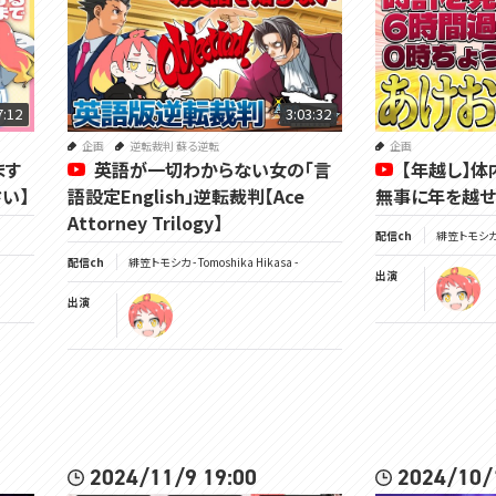
7:12
3:03:32
企画
逆転裁判 蘇る逆転
企画
ます
英語が一切わからない女の「言
【年越し】体
い】
語設定English」逆転裁判【Ace
無事に年を越せる
Attorney Trilogy】
配信ch
緋笠トモシカ - 
配信ch
緋笠トモシカ - Tomoshika Hikasa -
出演
出演
2024/11/9 19:00
2024/10/