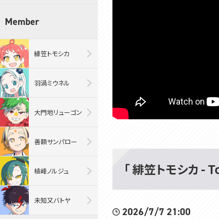
Member
緋笠トモシカ
羽渦ミウネル
大門地リューゴン
善額サンパロー
「 緋笠トモシカ - T
植峰ノルジュ
未知又バトヤ
2026/7/7 21:00