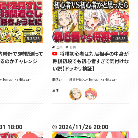
楽しいこといっぱいするよ！
仲良くしてね～
▽毎週日曜日13時からは定期雑談配信
5:38:53
1:36:35
★9月VOMSグッズのお知らせ★
企画
将棋
9/21の緋笠トモシカ生誕祭を祝して、記念グッズを制作いたしました！
内時計で5時間測って
将棋初心者は対局相手の中身が
受注生産・常設グッズとなりますので、お気軽にお買い求めください。
るのかチャレンジ
将棋初段でも初心者すぎて気付けな
▼ショップページはこちら
い説【ドッキリ検証】
https://voms.booth.pm
Tomoshika Hikasa -
配信ch
緋笠トモシカ - Tomoshika Hikasa -
★VOMS Merch for September★
出演
In celebration of Tomoshika Hikasa's birthday on 9/21, we've produc
ed some commemorative goods!
These will be made-to-order and permanent goods, so please feel fr
ee to purchase them. [DeepL]
▼Shop Page
https://voms.booth.pm
31 18:00
2024/11/26 20:00