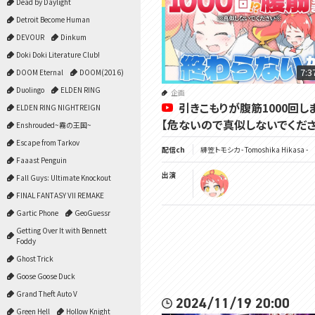
Dead by Daylight
Detroit Become Human
DEVOUR
Dinkum
Doki Doki Literature Club!
7:3
DOOM Eternal
DOOM(2016)
Duolingo
ELDEN RING
企画
引きこもりが腹筋1000回し
ELDEN RING NIGHTREIGN
【危ないので真似しないでくださ
Enshrouded~霧の王国~
Escape from Tarkov
配信ch
緋笠トモシカ - Tomoshika Hikasa -
Faaast Penguin
出演
Fall Guys: Ultimate Knockout
FINAL FANTASY VII REMAKE
Gartic Phone
GeoGuessr
Getting Over It with Bennett
Foddy
Ghost Trick
Goose Goose Duck
Grand Theft Auto V
2024/11/19 20:00
Green Hell
Hollow Knight